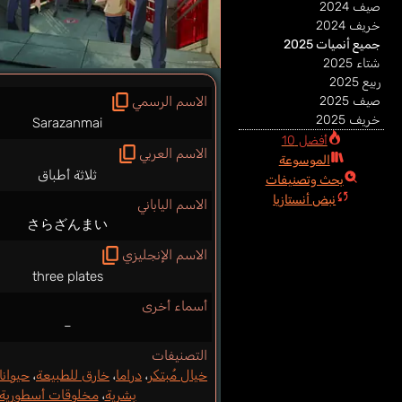
صيف 2024
خريف 2024
جميع أنميات 2025
شتاء 2025
ربيع 2025
صيف 2025
الاسم الرسمي
خريف 2025
Sarazanmai
أفضل 10
الاسم العربي
الموسوعة
ثلاثة أطباق
بحث وتصنيفات
نبض أنستازيا
الاسم الياباني
さらざんまい
الاسم الإنجليزي
three plates
أسماء أخرى
–
التصنيفات
خيال مُبتكر
،
دراما
،
خارق للطبيعة
،
حيوان
بشرية
،
مخلوقات أسطورية