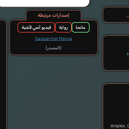
إصدارات مرتبطة
.
مانجا
رواية
فيديو أنمي لأغنية
Sarazanmai Manga
(المصدر)
M
Aniplex, 