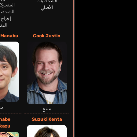
الشخصيات
المتحركة
الأصلي
الشخصيا
إخراج 
المت
 Manabu
Cook Justin
من
منتج
nabe
Suzuki Kenta
kazu