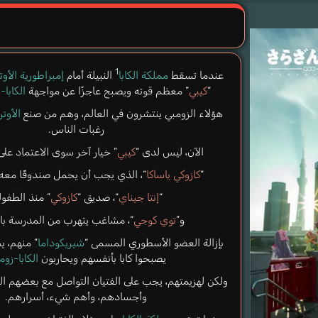
1
عندما تسقط
مملكة الكابا
النبيلة أمام
إمبراطورية الأوت
“
كيبي
” معظم قوته ويصبح عاجزًا عن مواجهة
الكابا-
هؤلاء الزومبي ينتشرون في العالم، وهم من صنع
الأوتر
رغبات الناس.
الآن، ليس لدى “
كيبي
” خيار آخر سوى الاعتماد على 
“
كازوكي ياساكا
“، الذي يجب أن يحمل صندوقًا معه 
“
إنتا جيناي
“، صديق “
كازوكي
” منذ الطفول
و”
توي كوجي
“، مشاغب يتهرب من المدرسة باس
بإزالة العضو الأسطوري المسمى “
شيريكوداما
” منهم، ي
يصبحوا كابا بأنفسهم ويحاربون
الكابا-زوم
ولكن لهزيمتهم، يجب على الفتيان التواصل مع بعضهم ا
وأجسادهم، وأهم شيء، أسرارهم.