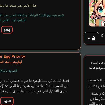
هذا الأنمي غير متوفر على قاعد
نقوم بتوسيع قاعدة البيانات وإضافة المزيد من ا
الأولوية لهذا الأنمي
إبلاغ
تج
r Egg Priority
أولوية بيضة ال
باني من إنشاء
استوديوهات
النسبة: 13.33%
لة المتوسطة
قصة فتيات في مشاكليقودها صوت غامض أثناء نزهة 
من العمر 14 عامًا، تلتقط بيضة.يخبرها الصو
 في قتالهم.
سوى الاختيار الآن. ثقي بنفسك واكسري البيضة.”م
ة والغنية
أساكوسا في
المزيد
تخدم الأنمي