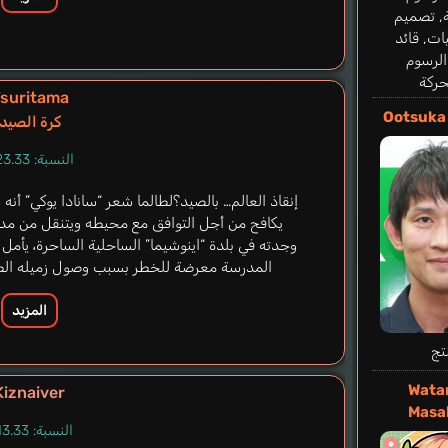
, تصميم
ت, قائد
الرسوم
حركة
suritama
Ootsuka
كرة الصيد
النسبة: 23.33%
إنقاذ العالم… بالصيد؟لطالما شعر “سانادا يوكي” أنه س
يكافح من أجل التوافق مع محيطه ويتنقل من مدين
وجدته في بلدة “اينوشيما” الساحلية الساحرة، يأمل
المدرسة معرضة للخطر بسبب وصول زميله الطال
المزيد
تج
Wata
Kiznaiver
Masa
النسبة: 13.33%