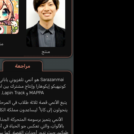
من
منتج
مراجعة
Sarazanmai هو أنمي تلفزيوني يا
كونيهيكو إيكوهارا وإنتاج مشترك بين 
MAPPA و Lapin Track.
يتبع الأنمي قصة ثلاثة طلاب في المرح
1
يتحولون إلى كابا
ليساعدون مملكة الكابا
الأنمي يتميز برسومه المتحركة الجذاب
بالألوان، والتي تعكس جو الحياة في 
طوكيو، حيث تدور أحداث القصة. كما يس