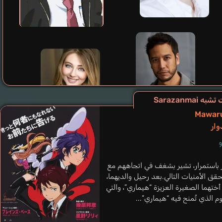
ه Sarazanmai
Mawar
Todd Haileigh
وار
إنجليزي
Fajardo Ricco
إنجليزي
دور باستمرار، تشير بشغف في اتجاههم مع
Yasaka Kazuki
قق الأمنيات التالي.بعد رحيل والديهما،
Murase Ayumu
أختهما الصغيرة العزيزة “هيماري”، والتي
 الذي تُمنح فيه “هيماري”...