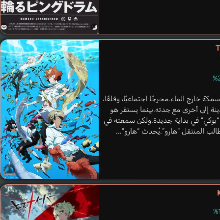
T
مكة خارج الماء.محرجًا اجتماعيًا، وقلقًا،
ة إلى أخرى مع جدته.بينما يستقر هو
 “يوكي” في بداية جديدة.ولكن سمعته في
ب المنتقل “هارو”.يُحدث “هارو”...
Morris Madeleine
Saab Alejandro
إنجليزي
إنجليزي