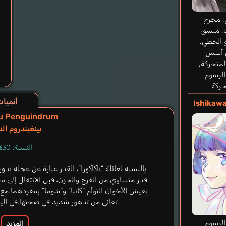
, مخرج
, منسق
و الخطي,
 أسس
لمتحركة,
لرسوم
حركة
أنميات تشب
Ishikaw
u Penguindrum
بينغيندروم الد
النسبة: 30%
بالنسبة لعائلة “تاكاكورا”، القدر عبارة عن عجلة ت
قدر متساوي من الفرح والحزن، قبل الانتقال إلى مح
يعيش الأخوان التوأم “كانبا” و“شوما” بمفردهما مع 
تعاني من تدهور شديد في صحتها.في اليوم
لرسوم
المزيد