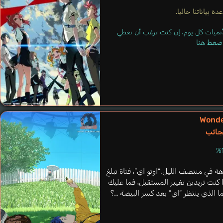
Akutsu Mabu
ة بياناتنا حاليا.
Hosoya Yoshimasa
لأنميات كل يوم، إن كنت ترغب أن نعطي
 اضغط هنا
Wonde
عجائب
في منتصف الليل.“اوتو اي”، فتاة تبلغ
ت: “إذا كنت تريدين تغيير المستقبل، فما عليك
ا الذي ينتظر “اي” بعد كسر البيضة …؟