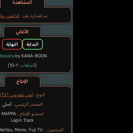
المشاهدة
تم إصداره على :
كرانشي رول
الأغاني
البداية
النهاية
assara
by KANA-BOON
1-10)
الحلقات:
(
الإنتاج
النوع :
أنمي تلفزيوني (TV)
المصدر الرئيسي :
أصلي
استديو الإنتاج :
MAPPA
Lapin Track
المنتجون :
Dentsu, Movic, Fuji TV,