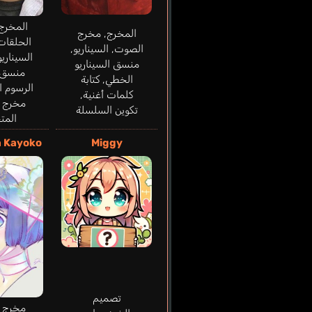
المخرج
المخرج, مخرج
الحلقات
الصوت, السيناريو,
السيناري
منسق السيناريو
منسق
الخطي, كتابة
الرسوم ا
كلمات أغنية,
مخرج ا
تكوين السلسلة
المت
a Kayoko
Miggy
تصميم
مخرج ا