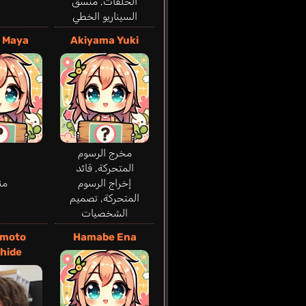
الحلقات, منسق
السيناريو الخطي
o Maya
Akiyama Yuki
مخرج الرسوم
المتحركة, قائد
إخراج الرسوم
من
المتحركة, تصميم
الشخصيات
imoto
Hamabe Ena
hide