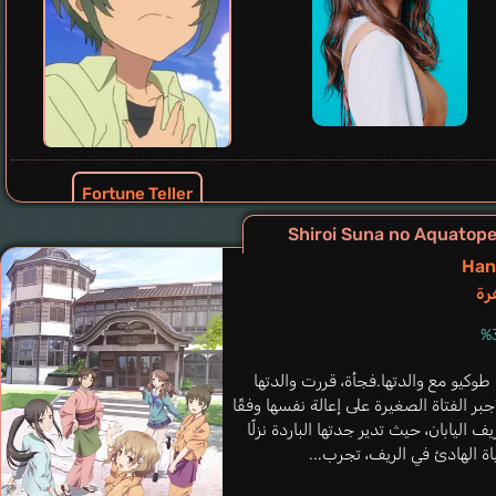
Fortune Teller
Gibu Yuuko
Han
رة
وكيو مع والدتها.فجأة، قررت والدتها
ر الفتاة الصغيرة على إعالة نفسها وفقًا
ليابان، حيث تدير جدتها الباردة نزلًا
ة الهادئ في الريف، تجرب...