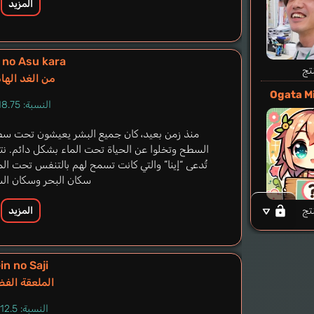
المزيد
 no Asu kara
تج
من الغد الها
Ogata M
النسبة: 18.75%
منذ زمن بعيد، كان جميع البشر يعيشون تحت سط
السطح وتخلوا عن الحياة تحت الماء بشكل دائم. نتيج
تُدعى “إينا” والتي كانت تسمح لهم بالتنفس تحت ال
سكان البحر وسكان الس
تج
المزيد
in no Saji
الملعقة الفض
النسبة: 12.5%