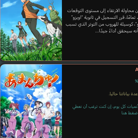
محاولة الارتقاء إلى مستوى التوقعات
مامًا، قرر التسجيل في ثانوية “اويزو”
“، كوسيلة للهروب من التوتر الذي تسبب
أنه سيحقق أداءً جيدًا...
Guden Gousuke
Kushida Yasumichi
ة بياناتنا حاليا.
لأنميات كل يوم، إن كنت ترغب أن نعطي
 اضغط هنا