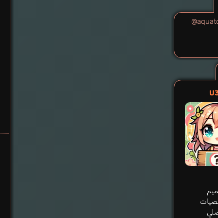
@aquat
U
يم
صيات
صلي