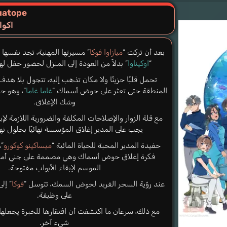
uatope
اكوا
بعد أن تركت “
ميازاوا فوكا
” مسيرتها المهنية، تجد نفسها 
“
اوكيناوا
” بدلاً من العودة إلى المنزل لحضور حفل لها
تحمل قلبًا حزينًا ولا مكان تذهب إليه، تتجول بلا هد
المنطقة حتى تعثر على حوض أسماك “
غاما غاما
”، وهو ح
وشك الإغلاق.
مع قلة الزوار والإصلاحات المكلفة والضرورية اللازمة لإب
يجب على المدير إغلاق المؤسسة نهائيًا بحلول نه
حفيدة المدير المحبة للحياة المائية “
ميساكينو كوكورو
”،
فكرة إغلاق حوض أسماك وهي مصممة على جني أموال
الموسم لإبقاء الأبواب مفتوحة.
عند رؤية السحر الفريد لحوض السمك، تتوسل “
فوكا
” إلى
على وظيفة.
مع ذلك، سرعان ما اكتشفت أن افتقارها للخبرة يجعلها ع
شيء آخر.