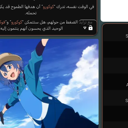
في الوقت نفسه، تدرك “
كوكورو
” أن هدفها الطموح قد يكو
تحمله.
مع تزايد الضغط من حولهم، هل ستتمكن “
كوكورو
” و“
فوك
الوحيد الذي يحسون أنهم ينتمون إليه؟
S
S