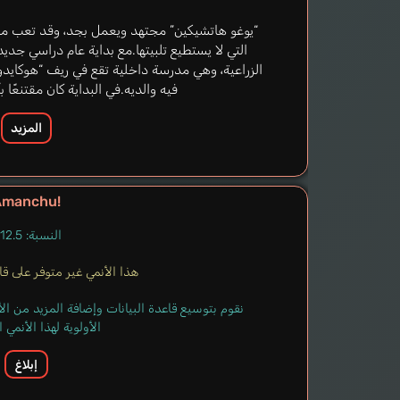
“يوغو هاتشيكين” مجتهد ويعمل بجد، وقد تعب من 
التي لا يستطيع تلبيتها.مع بداية عام دراسي جديد ت
الزراعية، وهي مدرسة داخلية تقع في ريف “هوكايدو
فيه والديه.في البداية كان مقتنعًا ب
المزيد
Amanchu!
النسبة: 12.5%
هذا الأنمي غير متوفر على قاعد
نقوم بتوسيع قاعدة البيانات وإضافة المزيد من ا
الأولوية لهذا الأنمي
إبلاغ