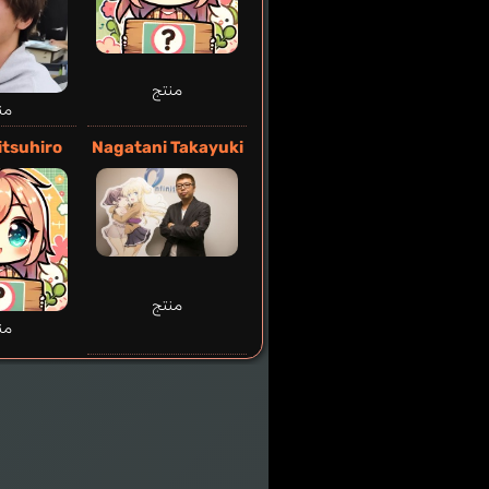
منتج
من
itsuhiro
Nagatani Takayuki
منتج
من