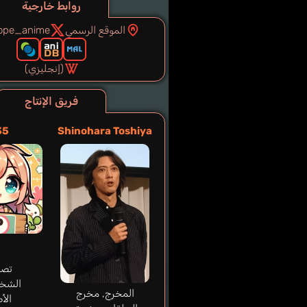
روابط خارجية
الموقع الرسمي
ope_anime
(إنجليزي)
فريق الإنتاج
35
Shinohara Toshiya
تصم
الشخ
المخرج, مخرج
الأ