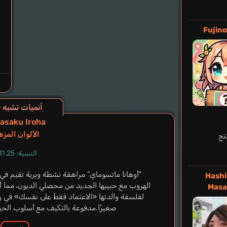
Fujin
أنميات تشبه Shiroi Suna no Aquatope
asaku Iroha
الألوان المزه
تج
النسبة: 31.25%
“أوهانا ماتسوماي” مراهقة نشطة وبرية تقيم في ط
Hash
الهروب مع حبيبها الجديد من محصلي الديون، مما أجب
Masa
لفلسفة والدتها «الاعتماد فقط على نفسك» في ريف ا
صغيرًا.مدفوعة بالتكيف مع أسلوب الحيا