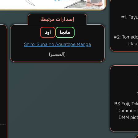
#1: Tayu
إصدارات مرتبطة
مانجا
أونا
#2: Tomedon
Utau
Shiroi Suna no Aquatope Manga
(المصدر)
BS Fuji, Tok
Communic
DMM pict