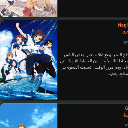
Garandou Bondo
Sakaguchi Shuuhei
Nagi
دئ
ح البحر. ومع ذلك، فضّل بعض الناس
ة لذلك، جُردوا من الحماية الإلهية التي
ماء. ومع مرور الوقت، اتسعت الفجوة بين
طح، رغم...
Nabatame Hitomi
G
Guden Misaki
ية