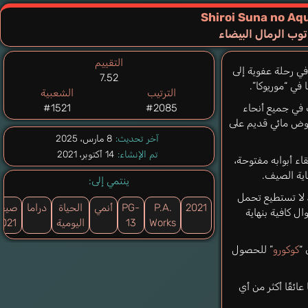
Shiroi Suna no Aq
توب الرمال البيضاء
التقييم
في رحلة عفوية إلى
7.52
 في “موريوكا”.
الترتيب
الشعبية
ف في جميع أنحاء
#2085
#1521
وض مائي قديم على
آخر تحديث:
8 مارس، 2025
تم الإنشاء:
14 أكتوبر، 2021
قاء أبوابه مفتوحة،
اية الصيف.
ينتمي إلى:
 لا تستطيع تحمل
2021
P.A.
PG-
أنمي
الحياة
دراما
صيف
 كافية بنهاية
Works
13
اليومية
2021
 “
كوكورو
” للحصول
ائقًا أكثر من أي