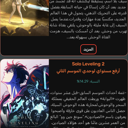
سيف بلا اسم، يستيقظ ليكتشف أنه قد تجسد من
جديد بعد أن كان إنسانًا في حياته السابقة.بفضل
قدرته على التحريك الذهني، يتجول في هذا العالم
الجديد، مكتسبًا عدة مهارات وقدرات.عندما يصل
السيف إلى غابة مليئة بالوحوش، يلتقي بفتاة شابة
تهرب من وحش. بعد أن أمسكت بالسيف، هزمت
الفتاة الوحش بسهولة.بعد...
المزيد
Solo Leveling 2
أرفع مستواي لوحدي الموسم الثاني
النسبة: 14.29%
Roberts Brianna
إنجليزي
-تتمة أحداث الموسم السابق–قبل عشر سنوات،
ظهرت «البوابة» وربطت العالم الحقيقي بمملكة
Encounter Master
السحر والوحوش.لمحاربة هذه الوحوش السيئة،
Kanemitsu Nobuaki
حصل الناس العاديون على قوى خارقة وأصبحوا
يعرفون باسم «الصيادون».“سونغ جين وو” البالغ
من العمر عشرين عامًا هو أحد هؤلاء الصيادين،