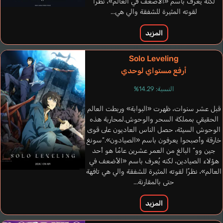
لكنه يُعرف باسم «الأضعف في العالم»، نظرًا
لقوته المثيرة للشفقة والي هي...
المزيد
Solo Leveling
أرفع مستواي لوحدي
النسبة: 14.29%
قبل عشر سنوات، ظهرت «البوابة» وربطت العالم
الحقيقي بمملكة السحر والوحوش.لمحاربة هذه
الوحوش السيئة، حصل الناس العاديون على قوى
خارقة وأصبحوا يعرفون باسم «الصيادون».“سونغ
جين وو” البالغ من العمر عشرين عامًا هو أحد
هؤلاء الصيادين، لكنه يُعرف باسم «الأضعف في
Thurston Matt
العالم»، نظرًا لقوته المثيرة للشفقة والي هي تافهة
إنجليزي
حتى بالمقارنة...
المزيد