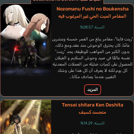
إنجليزي
Nozomanu Fushi no Boukensha
المغامر الميت الحي غير المرغوب فيه
Barbatos Aaron
Koyasu Takehito
النسبة: 28.57%
“رينت فاينا“، مغامر يبلغ من العمر خمسة وعشرين
عامًا، كان يخترق الوحوش منذ عقد.ومع ذلك،
بدون الكثير من المواهب للوظيفة، يجد “رينت”
نفسه عالقًا في صيد وحوش السلايم و الغيلان
للحصول على كميات ضئيلة من العملات المعدنية
كل يوم.لكنه لا يعرف أن كل هذا على وشك
التغيير، عندما يصادف مكانا...
المزيد
Barbatos Diana
Tensei shitara Ken Deshita
Endou Aya
متجسد كسيف
النسبة: 14.29%