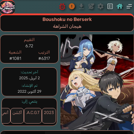
Boushoku no Berserk
هيجان الشراهة
التقييم
6.72
الترتيب
الشعبية
#1081
#6317
آخر تحديث:
2 أبريل، 2025
تم الإنشاء:
29 أكتوبر، 2022
ينتمي إلى:
2023
A.C.G.T.
أكشن
أنمي