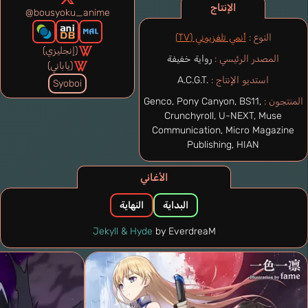
الإنتاج
@bousyoku_anime
النوع :
أنمي تلفزيوني (TV)
(إنجليزي)
المصدر الرئيسي :
رواية خفيفة
(ياباني)
استديو الإنتاج :
A.C.G.T.
Syoboi
المنتجون :
Genco, Pony Canyon, BS11,
Crunchyroll, U-NEXT, Muse
Communication, Micro Magazine
Publishing, HIAN
الأغاني
البداية
النهاية
Jekyll & Hyde
by EverdreaM