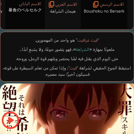
الاسم الياباني
الاسم الرسمي
الاسم العربي
ا
暴食のベルセルク
Boushoku no Berserk
هيجان الشراهة
ny
“
فيت غرافيت
” هو واحد من المهجورين.
ملعونًا بمهارة «
الشراهة
»، فهو يتضور جوعًا، ولا يشبع أبدًا…
حتى اليوم الذي يقتل فيه لصًا يحتضر ويلتهم قوة الرجل، وروحه.
استيقظ الجوع الحقيقي لشراهة “
فيت
“، وإذا تمكن من تعلم السيطرة على قوته،
فسيكون أخيرًا سيد مصيره.