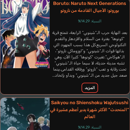
Boruto: Naruto Next Generations
بوروتو: الأجيال القادمة من ناروتو
النسبة: 14.29%
بعد النهاية حرب الـ“شينوبي” الرابعة، تتمتع قرية
“كونوها” بفترة من السلام والازدهار والتقدم
التكنولوجي السريع.كل هذا بسبب الجهود التي
بذلتها قوات الـ“شينوبي” و“اوزوماكي ناروتو”،
الـ“هوكاجي”.تغيرت “كونوها” كثيرا الأن، وهي
تشبه مدينة حديثة، لا سيما حياة الـ“شينوبي”
تحت رقابة و تعب “ناروتو” ورفاقه القدامى.بينما
صعد جيل جديد من الـ“شينوبي” وبدأو بإتخاد...
المزيد
Saikyou no Shienshoku Wajutsushi
“المتحدث” الأكثر شهرة يدير أعظم عشيرة في
العالم
النسبة: 14.29%