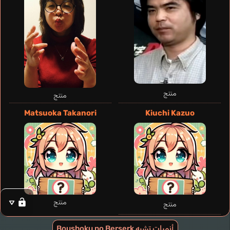
Barbatos Luke
Koyasu Kouki
منتج
منتج
Matsuoka Takanori
Kiuchi Kazuo
منتج
منتج
Walker Kiba
أنميات تشبه Boushoku no Berserk