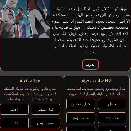
يتوق “نويل” لأن يكون باحثًا مثل جده البطولي،
يقتل الوحوش التي تخرج من الهاويات ويستكشف
الأراضي البعيدة.لسوء الحظ، اتضح أنه ليس سوى
متحدث، تخصص لا يمتلك أي مهارات قتالية على
الإطلاق.لكن بدون تردد، ينطلق “نويل” لتأسيس
أقوى عشيرة في جميع أنحاء الأرض، مستخدمًا
مهاراته الكلامية الفضية لتوحيد القتلة والأبطال
تحت...
المزيد
مُغامرات سحرية
عوالم تقنية
خيال ومغامرة وسحر، حيث يتم استكشاف
خيال علمي وتكنولوجيا حديثة. اكتشف
عوالم فانتازيا مليئة بالمخلوقات الغريبة
قصص الروبوتات القتالية، واستكشف
رحلات مثيرة في الزمن والفضاء
خيال
خيال حضري
خيال علمي
آلات
مغامرات
سفر بالزمن
سفر بالزمن
فضاء