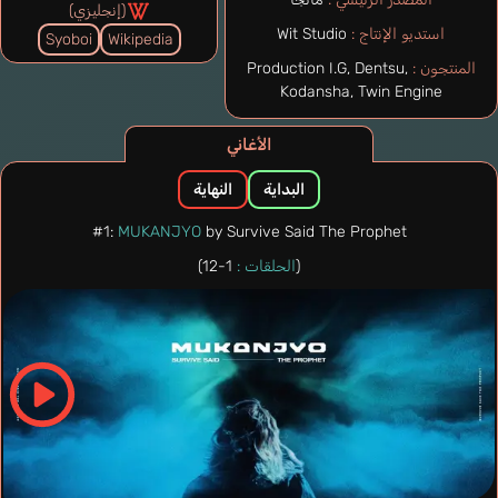
(إنجليزي)
استديو الإنتاج :
Wit Studio
Syoboi
Wikipedia
المنتجون :
Production I.G, Dentsu,
Kodansha, Twin Engine
الأغاني
البداية
النهاية
#1:
MUKANJYO
by Survive Said The Prophet
(
الحلقات :
1-12)