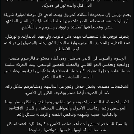
الذي قتل والده ثورز في معركة.
ينضم ثورفين إلى مجموعة أسكلاد كمرتزق ويتحداه في كل فرصة لمبارزة شريفة.
في الوقت نفسه، تتصاعد الصراعات بين إنجلترا والدنمارك في القرن الحادي
عشر، وينخرط فيها أسكلاد و ثورفين وغيرهم من الفايكنغ.
يتعرف ثورفين على شخصيات مهمة مثل كانوت، ولي عهد الدنمارك، و ثوركيل،
عمه العظيم والمحارب الشرس، وليف، البحار الذي يحلم بالوصول إلى فينلاند،
أرض الأساطير.
الرسوم والصوت في الأنمي مذهلين ومن أعلى مستوى. فالرسوم مفصلة
وواقعية وتعكس الجو القاسي والمظلم للعصور الوسطى. بينما الحركة سلسة
ومتناسقة وتجعل المعارك أكثر حماسة وواقعية. والألوان زاهية ومتنوعة وتبرز
الطبيعة الخلابة وثقافة الفايكنغ.
الشخصيات مصممة بشكل جميل وتعبر عن أساليبهم ومشاعرهم بشكل رائع.
كما أن الصوت أيضا ممتاز ويضيف الكثير إلى الأنمي.
الأصوات ملائمة للشخصيات وتعبر عن طباعهم وعواطفهم بشكل ممتاز. بينما
الموسيقى رائعة وتناسب الأجواء والمواقف المختلفة. والأغاني الافتتاحية
والختامية جميلة ومُلهِمة وتلخص القصة والرسالة بشكل رائع.
بالنسبة للشخصيات فهي أحد أهم عناصر الأنمي وأكثرها إثارة للاهتمام. كل
شخصية لها أسلوبها وتاريخها ودوافعها وتطورها.