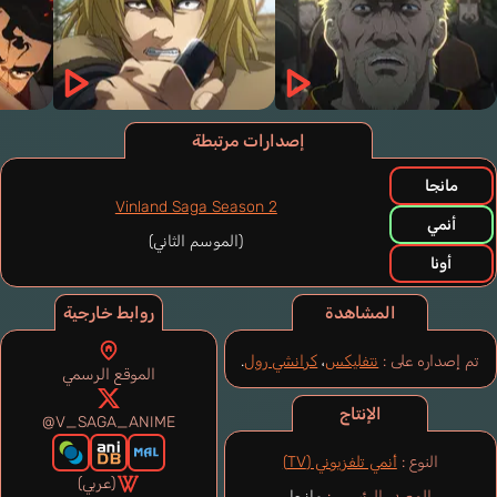
إصدارات مرتبطة
مانجا
Vinland Saga Season 2
أنمي
(الموسم الثاني)
أونا
المشاهدة
روابط خارجية
تم إصداره على :
نتفليكس
،
كرانشي رول
.
الموقع الرسمي
الإنتاج
@V_SAGA_ANIME
النوع :
أنمي تلفزيوني (TV)
(عربي)
المصدر الرئيسي :
مانجا