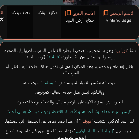
حكاية فينلاند
قصة فينلاند
الا
الاسم الرسمي
الاسم العربي
ガ
Vinland Saga
حكاية أرض النبيذ
نشأ “
ثورفين
” وهو يستمع إلى قصص البحارة القدامى الذين سافروا إلى المحيط
ووصلوا إلى مكان من الأسطورة، “
فينلاند
” (أرض النبيذ).
يقال إنه دافئ وخصب، وهو المكان الذي لن تكون هناك حاجة فيه للقتال أو
الحرب أبدا.
حيث أنه عكس القرية المجمدة في “
ايسلندا
” حيث ولد.
وبالتأكيد ليس مثل حياته الحالية كمرتزقة.
الحرب هي منزله الآن، على الرغم من أن والده أخبره ذات مرة:
“
ليس لديك أعداء، ولا أحد عدو لأخر. لذالك فلا يوجد مبرر لأذية أي أحد
”
لكن بعد أن كبر، اكتشف “
ثورفين
” أن هذا بعيد تماما عن الحقيقة التي يعيشها.
الحرب بين “
إنجلترا
” و“
الدانماركيين
” تزداد سوءًا مع مرور كل عام، وقد أصبح
الموت شيء عادي.