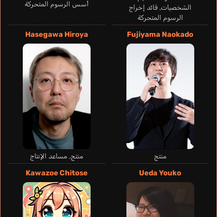
أسس الرسوم المتحركة
الشخصيات, قائد إخراج
الرسوم المتحركة
Hasegawa Hiroya
Fujiyama Naokado
D'Agata
Lorenzo
ahl
Emerick
Haimoto Mike
Chase Kaycie
Figu
da
Shannon
إيطالي
إنجليزي
فرنسي
إنجليزي
أ
Ake
Ichiki Mitsuhiro
منتج
منتج, مساعد الإنتاج
Kawazoe Chitose
Ueda Youko