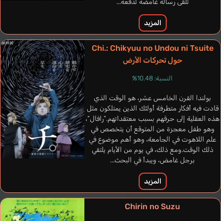
تلقى رسالة غامضة تدفعه...
Anne's Mother
Tsuda Shouko
المزيد
Chi.: Chikyuu no Undou ni Tsuite
حول تحركات الأرض
النسبة: 10.48%
بولندا القرن الخامس عشر، هو الوقت الذي
قادت فيه أفكار متطرفة أولئك الذين يمتلكون مثل
هذه العقلية إلى حرقهم بسبب معتقداتهم.“رافال“،
وهو طفل معجزة من المتوقع أن يتخصص في
علم اللاهوت في الجامعة، وهو أهم موضوع في
ذلك الوقت.ومع ذلك، في يوم من الأيام يلتقي
برجل غامض، ويبدأ في البحث...
المزيد
Acerbo Rossella
إيطالي
Chirin no Suzu