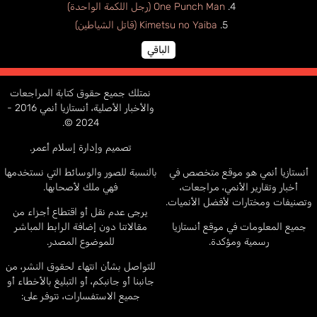
One Punch Man (رجل اللكمة الواحدة)
Kimetsu no Yaiba (قاتل الشياطين)
الباقي
نمتلك جميع حقوق كتابة المراجعات
والأخبار الأصلية، أنستازيا أنمي 2016 -
2024 ©.
تصميم وإدارة إسلام أعمر.
أنستازيا أنمي هو موقع متخصص في
بالنسبة للصور والوسائط التي نستخدمها
أخبار وتقارير الأنمي، مراجعات،
فهي ملك لأصحابها.
وتصنيفات ومختارات لأفضل الأنميات.
يرجى عدم نقل أو اقتطاع أجزاء من
جميع المعلومات في موقع أنستازيا
مقالاتنا دون إضافة الرابط المباشر
رسمية ومؤكدة.
للموضوع المصدر.
للتواصل بشأن انتهاء لحقوق النشر، من
جانبنا أو جانبكم، أو التبليغ بالأخطاء أو
جميع الاستفسارات، نتوفر على: