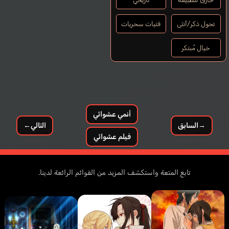
تحول ذكر/أنثى
فتيات سحريات
خيال مُبتكر
أنمي عشوائي
→
السابق
التالي
←
فيلم عشوائي
تابع المتعة واستكشف المزيد من القوائم الرائعة لدينا.