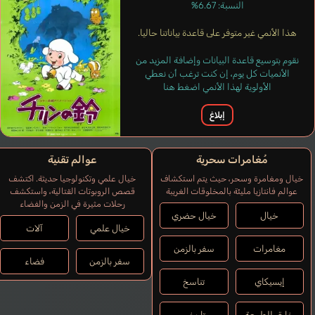
النسبة: 6.67%
هذا الأنمي غير متوفر على قاعدة بياناتنا حاليا.
نقوم بتوسيع قاعدة البيانات وإضافة المزيد من
الأنميات كل يوم، إن كنت ترغب أن نعطي
الأولوية لهذا الأنمي اضغط هنا
إبلاغ
مُغامرات سحرية
عوالم تقنية
خيال ومغامرة وسحر، حيث يتم استكشاف
خيال علمي وتكنولوجيا حديثة. اكتشف
عوالم فانتازيا مليئة بالمخلوقات الغريبة
قصص الروبوتات القتالية، واستكشف
رحلات مثيرة في الزمن والفضاء
خيال
خيال حضري
خيال علمي
آلات
مغامرات
سفر بالزمن
سفر بالزمن
فضاء
إيسيكاي
تناسخ
خارق للطبيعة
تاريخي