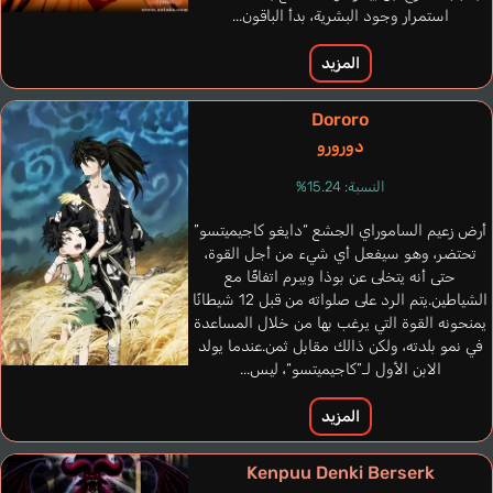
استمرار وجود البشرية، بدأ الباقون...
المزيد
Dororo
دورورو
النسبة: 15.24%
أرض زعيم الساموراي الجشع “دايغو كاجيميتسو”
تحتضر، وهو سيفعل أي شيء من أجل القوة،
حتى أنه يتخلى عن بوذا ويبرم اتفاقًا مع
الشياطين.يتم الرد على صلواته من قبل 12 شيطانًا
يمنحونه القوة التي يرغب بها من خلال المساعدة
في نمو بلدته، ولكن ذالك مقابل ثمن.عندما يولد
eri
Sánchez
الابن الأول لـ”كاجيميتسو“، ليس...
Mills Kayli
Lipkins Leslie
Boone Jessica
Dara
lla
Georgina
إنجليزي
فرنسي
إنجليزي
إسباني
بر
المزيد
Anne's Father
Kenpuu Denki Berserk
Shirokuma Hiroshi