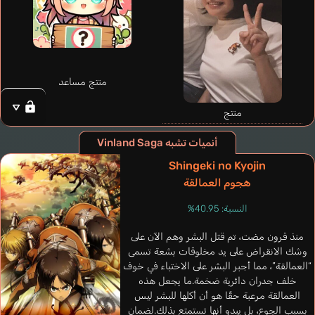
منتج مساعد
منتج
أنميات تشبه Vinland Saga
Shingeki no Kyojin
هجوم العمالقة
Bonnasseau
Freitas Renan
Vincent
النسبة: 40.95%
برتغالي
فرنسي
منذ قرون مضت، تم قتل البشر وهم الآن على
Anne
وشك الانقراض على يد مخلوقات بشعة تسمى
Hara Yumi
“العمالقة”، مما أجبر البشر على الاختباء في خوف
خلف جدران دائرية ضخمة.ما يجعل هذه
العمالقة مرعبة حقًا هو أن أكلها للبشر ليس
بسبب الجوع، بل يبدو أنها تستمتع بذلك.لضمان