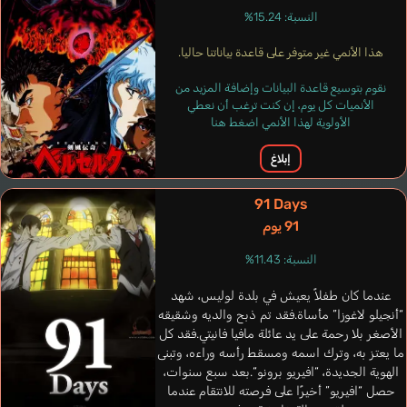
النسبة: 15.24%
هذا الأنمي غير متوفر على قاعدة بياناتنا حاليا.
نقوم بتوسيع قاعدة البيانات وإضافة المزيد من
الأنميات كل يوم، إن كنت ترغب أن نعطي
الأولوية لهذا الأنمي اضغط هنا
إبلاغ
91 Days
91 يوم
النسبة: 11.43%
عندما كان طفلاً يعيش في بلدة لوليس، شهد
“أنجيلو لاغوزا” مأساة.فقد تم ذبح والديه وشقيقه
الأصغر بلا رحمة على يد عائلة مافيا فانيتي.فقد كل
Oliver Tony
Emílio César
Dailey Kregg
Coryn William
ما يعتز به، وترك اسمه ومسقط رأسه وراءه، وتبنى
الهوية الجديدة، “افيريو برونو“.بعد سبع سنوات،
فرنسي
إنجليزي
برتغالي
إنجليزي
حصل “افيريو” أخيرًا على فرصته للانتقام عندما