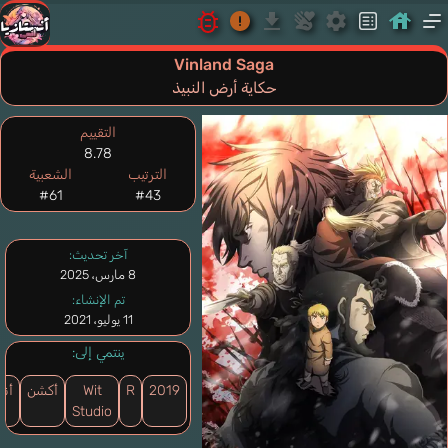
Vinland Saga
حكاية أرض النبيذ
التقييم
8.78
الترتيب
الشعبية
#61
#43
آخر تحديث:
8 مارس، 2025
تم الإنشاء:
11 يوليو، 2021
ينتمي إلى:
2019
R
Wit
أكشن
أنم
Studio