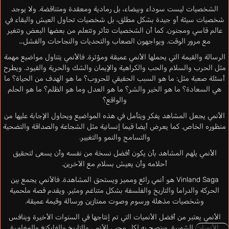
الشخصيات ليست سوداء وبيضاء، بل رمادية ومعقدة ومتناقضة. ولا يوجد
شخصيات سيئة أو جيدة بشكل مطلق، بل شخصيات تحاول العيش والبقاء في
عالم قاسي ومجنون. كما أن الشخصيات تتأثر وتتعلم من بعضها البعض وتتغير
مع مرور الوقت. ويواجهون الصعاب والتحديات والنجاحات والفشل…
الرسالة والقيمة التي يحملها الأنمي عميقة ومؤثرة. فالأنمي يتناول مواضيع مهمة
مثل الحرب والسلام والحب والكراهية والإيمان والشك والحرية والقيود. ويطرح
أسئلة صعبة مثل: ما هو السبب الحقيقي للحروب؟ ما هو الهدف من الحياة؟ ما
هي السعادة؟ ما هو الخير والشر؟ ما هو العدل وما هو الظلم؟ ما هو الحلم
والواقع؟
الأنمي يجعل المشاهد يفكر ويتأمل في هذه المواضيع ويحاول الإجابة عليها من
منظوره الخاص. كما يعرض أيضا قيما إنسانية مثل الشجاعة والصداقة والتضحية
والتسامح والنمو والتغيير.
الأنمي يلهم المشاهد بأن يكون أفضل نسخة من نفسه وأن يسعى لتحقيق
أحلامه وأن يعيش بسلام مع الآخرين.
Vinland Saga هو أنمي رائع ومميز ويستحق المشاهدة. فالأنمي يجمع بين
الحركة والدراما والتاريخ والفلسفة بشكل متناغم ومثير. ويقدم قصة ملحمية
وشخصيات مذهلة ورسوم وصوت ممتازين ورسالة وقيمة عميقة.
الأنمي يعتبر من أفضل الأنميات التي تم إنتاجها في السنوات الأخيرة وينافس
الأنميات الشهيرة. وينصح به لكل محبي الأنمي والتاريخ والفايكنغ والمغامرة