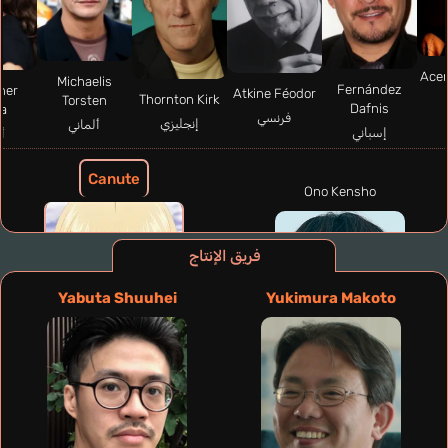
Acer
Michaelis
Fernández
ner
Atkine Féodor
Thornton Kirk
Torsten
Dafnis
a
فرنسي
إنجليزي
ألماني
إسباني
أ
Canute
Ono Kensho
فريق الإنتاج
Yabuta Shuuhei
Yukimura Makoto