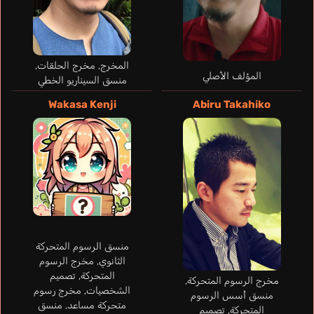
المخرج, مخرج الحلقات,
المؤلف الأصلي
منسق السيناريو الخطي
Wakasa Kenji
Abiru Takahiko
Grelle Jessie
Baehr Patrick
Gama Luca
Palomo Artur
Becerril Diego
James
ألماني
برتغالي
إسباني
إسباني
إنجليزي
Thorfinn
Ishigami Shizuka
Uemura Yuuto
منسق الرسوم المتحركة
الثانوي, مخرج الرسوم
المتحركة, تصميم
مخرج الرسوم المتحركة,
الشخصيات, مخرج رسوم
منسق أسس الرسوم
متحركة مساعد, منسق
المتحركة, تصميم