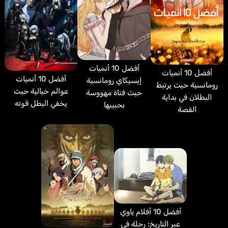
أفضل 10 أنميات
أفضل 10 أنميات
أفضل 10 أنميات
إيسيكاي رومانسية
رومانسية حيث يرتبط
عوالم خيالية حيث
حيث فتاة مهووسة
البطلان في بداية
يخفي البطل قوته
بحبيبها
القصة
أفضل 10 أفلام ياوي
عبر التاريخ: رحلة في