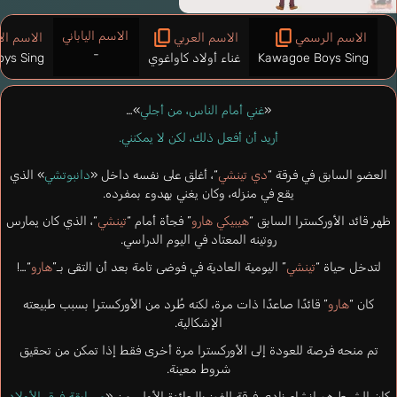
الاسم الياباني
الاسم الرسمي
الاسم العربي
الاسم ال
-
Kawagoe Boys Sing
غناء أولاد كاواغوي
ys Sing
«
غني أمام الناس، من أجلي
»…
أريد أن أفعل ذلك، لكن لا يمكنني.
العضو السابق في فرقة “
دي تينشي
“، أغلق على نفسه داخل «
دانبوتشي
» الذي
يقع في منزله، وكان يغني بهدوء بمفرده.
ظهر قائد الأوركسترا السابق “
هيبيكي هارو
” فجأة أمام “
تينشي
“، الذي كان يمارس
روتينه المعتاد في اليوم الدراسي.
لتدخل حياة “
تينشي
” اليومية العادية في فوضى تامة بعد أن التقى بـ”
هارو
“…!
كان “
هارو
” قائدًا صاعدًا ذات مرة، لكنه طُرد من الأوركسترا بسبب طبيعته
الإشكالية.
تم منحه فرصة للعودة إلى الأوركسترا مرة أخرى فقط إذا تمكن من تحقيق
شروط معينة.
كان الشرط هو إنشاء نادي فرقة للفوز بالجائزة الأولى من «
مسابقة فرق الأولاد