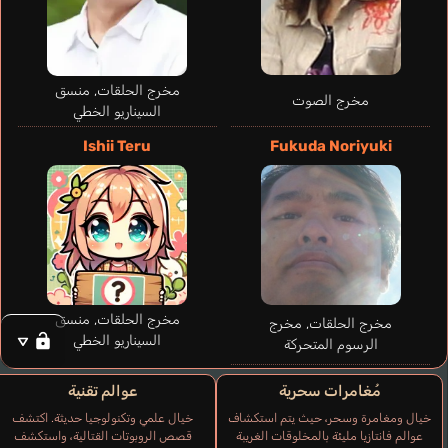
مخرج الحلقات, منسق
مخرج الصوت
السيناريو الخطي
Ishii Teru
Fukuda Noriyuki
مخرج الحلقات, منسق
مخرج الحلقات, مخرج
السيناريو الخطي
الرسوم المتحركة
مُغامرات سحرية
عوالم تقنية
خيال ومغامرة وسحر، حيث يتم استكشاف
خيال علمي وتكنولوجيا حديثة. اكتشف
عوالم فانتازيا مليئة بالمخلوقات الغريبة
قصص الروبوتات القتالية، واستكشف