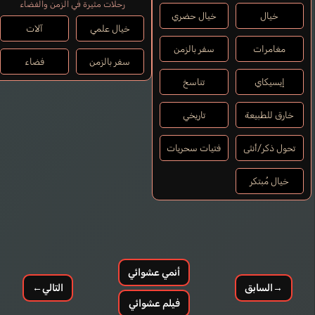
رحلات مثيرة في الزمن والفضاء
خيال
خيال حضري
خيال علمي
آلات
مغامرات
سفر بالزمن
سفر بالزمن
فضاء
إيسيكاي
تناسخ
خارق للطبيعة
تاريخي
تحول ذكر/أنثى
فتيات سحريات
خيال مُبتكر
أنمي عشوائي
→
السابق
التالي
←
فيلم عشوائي