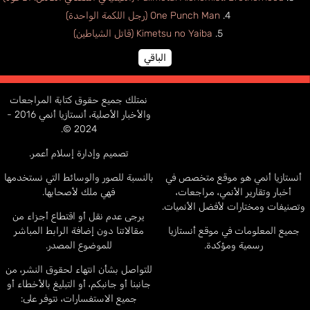
One Punch Man (رجل اللكمة الواحدة)
Kimetsu no Yaiba (قاتل الشياطين)
الباقي
نمتلك جميع حقوق كتابة المراجعات
والأخبار الأصلية، أنستازيا أنمي 2016 -
2024 ©.
تصميم وإدارة إسلام أعمر.
أنستازيا أنمي هو موقع متخصص في
بالنسبة للصور والوسائط التي نستخدمها
أخبار وتقارير الأنمي، مراجعات،
فهي ملك لأصحابها.
وتصنيفات ومختارات لأفضل الأنميات.
يرجى عدم نقل أو اقتطاع أجزاء من
جميع المعلومات في موقع أنستازيا
مقالاتنا دون إضافة الرابط المباشر
رسمية ومؤكدة.
للموضوع المصدر.
للتواصل بشأن انتهاء لحقوق النشر، من
جانبنا أو جانبكم، أو التبليغ بالأخطاء أو
جميع الاستفسارات، نتوفر على: