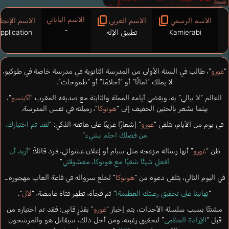
الاسم الياباني
الاسم الرسمي
الاسم العربي
الاسم الإنجل
-
Kamierabi
تطبيق الإله
pplication
“
غورو
“، طالب في السنة الأولى من المدرسة الثانوية في مدرسة خاصة في طوكيو،
لا يملك “آمالًا” أو “أحلامًا” أو “طموحات”.
العالم “لا يبالي” به، ويقضي أيامه المملة والثابتة مع صديقه المقرب “
أكيتسو
“،
بينما يشعر بالحنين الخفيف إلى “
هونوكا
“، زميلته في نفس المدرسة.
في يوم من الأيام، يتلقى “
غورو
” إشعارًا غريبًا على هاتفه الذكي: “
لقد تم اختيارك.
من فضلك احلم بشيء
”
ظن “
غورو
” أنها رسالة مزعجة مثل سبام أو إعلان عشوائي، فرد قائلاً: “
أريد أن
أفعل شيئًا شقيًا مع هونوكا، معشوقتي
”
في اليوم التالي، يتلقى دعوة من “
هونوكا
” لخلع سرواله في قاعة ألعاب مهجورة…
“
تهانينا على تحقيق رغبتك العظيمة!
” ثم فجأة، تظهر فتاة غامضة، “
لال
“.
مشتتًا بسبب سلسلة الأحداث، يتم إخبار “
غورو
” بقدَرٍ قاسٍ: فقد تم اختياره من
قبل “
الإرادة العظمى
” لتحقيق رغبته، ومن أجل ذلك، سيقاتل هو والمرشحون