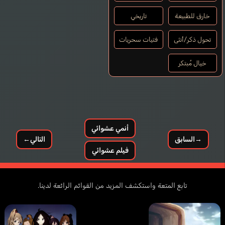
خارق للطبيعة
تاريخي
تحول ذكر/أنثى
فتيات سحريات
خيال مُبتكر
أنمي عشوائي
→
السابق
التالي
←
فيلم عشوائي
تابع المتعة واستكشف المزيد من القوائم الرائعة لدينا.