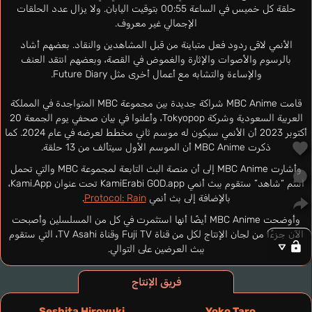
حلقة كل خميس في الساعة 00:55 بتوقيت اليابان. ولا يزال عدد الحلقات
الإجمالي غير معروف.
الأنمي لاقى ردود فعل متباينة من قبل المشاهدين والنقاد. بعضهم أشاد
بالرسوم والأصوات والإثارة والغموض في القصة، وبعضهم انتقد العنف
والإساءة والتشابه مع أعمال أخرى مثل Future Diary.
قامت MBC Anime شراكة جديدة بين مجموعة MBC المتواجدة في المملكة
العربية السعودية وشركة Tokyopop، وأعلنوا في بيان صحفي يوم الجمعة 20
أكتوبر 2023 أن الأنمي سيكون له موسم ثاني مخطط لعرضه في عام 2024. كما
ذكرت MBC Anime أن الموسم الأول سيتألف من 13 حلقة.
وأشارت MBC Anime إلى أن منصة البث التابعة لمجموعة MBC والتي تحمل
اسم “شاهد” ستقوم ببث أنمي KamiErabi GOD.app تحت عنوان Kami.App،
بالإضافة إلى بث أنمي
Protocol: Rain
.
وأوضحت MBC Anime أيضًا أنها استثمرت في كل من المسلسلين وأصبحت
الآن جزءًا من لجان الإنتاج لكل من قناة Fuji TV وقناة TV Asahi، التي ستقوم
ببث العرضين على التوالي.
فريق الإنتاج
Seshita Hiroyuki
Yoko Taro