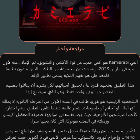
مراجعة وأخبار
أنمي Kamierabi هو أنمي جديد من نوع الأكشن والتشويق، تم الإعلان عنه لأول
مرة في مارس 2023، ويتحدث عن مجموعة من الطلاب الذين يتلقون تطبيقا
غامضا على هواتفهم الذكية يسمى تطبيق الإله.
هذا التطبيق يمنحهم قدرة على تحقيق أمنياتهم، لكن بشرط أن يقاتلوا بعضهم
البعض حتى يبقى واحد فقط، وهو الذي سيصبح إلها.
الشخصية الرئيسية هو غورو، طالب في السنة الأولى من المرحلة الثانوية لا يملك
أي آمال أو أحلام أو طموحات. يتغير عالمه عندما يتلقى التطبيق ويتم اختياره
كأحد المرشحين للألوهية. حيث يجد نفسه في مواجهة صديقه المفضل أكيتسو
وزميلته في الصف هونوكا، التي كان يحبها سرا.
الأنمي مستوحى من رواية خفيفة تحمل نفس الاسم، وهو من إنتاج استوديو
Unend وإخراج كورودا كاتسوكي. بدأ عرض الأنمي في 5 أكتوبر، حيث تعرض