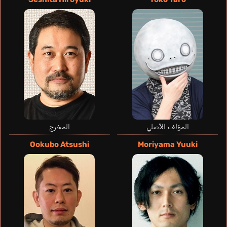
المؤلف الأصلي
المخرج
Ookubo Atsushi
Moriyama Yuuki