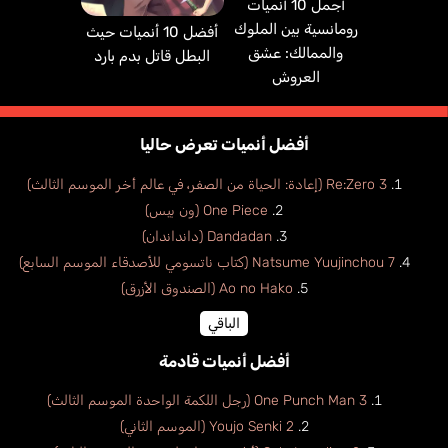
أجمل 10 أنميات
رومانسية بين الملوك
أفضل 10 أنميات حيث
والممالك: عشق
البطل قاتل بدم بارد
العروش
أفضل أنميات تعرض حاليا
Re:Zero 3 (إعادة: الحياة من الصفر، في عالم أخر الموسم الثالث)
One Piece (ون بيس)
Dandadan (دانداندان)
Natsume Yuujinchou 7 (كتاب ناتسومي للأصدقاء الموسم السابع)
Ao no Hako (الصندوق الأزرق)
الباقي
أفضل أنميات قادمة
One Punch Man 3 (رجل اللكمة الواحدة الموسم الثالث)
Youjo Senki 2 (الموسم الثاني)