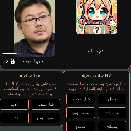
منتج مساعد
مخرج الصوت
مُغامرات سحرية
عوالم تقنية
خيال ومغامرة وسحر، حيث يتم استكشاف
خيال علمي وتكنولوجيا حديثة. اكتشف
عوالم فانتازيا مليئة بالمخلوقات الغريبة
قصص الروبوتات القتالية، واستكشف
رحلات مثيرة في الزمن والفضاء
خيال
خيال حضري
خيال علمي
آلات
مغامرات
سفر بالزمن
سفر بالزمن
فضاء
إيسيكاي
تناسخ