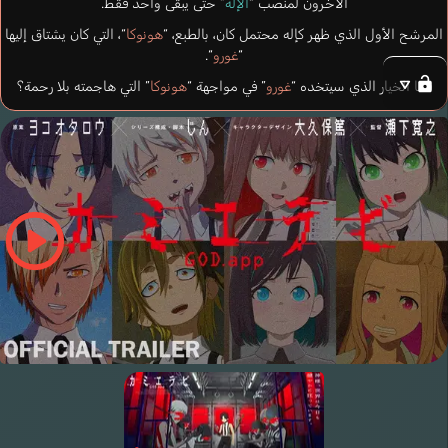
الآخرون لمنصب “
الإله
” حتى يبقى واحد فقط.
المرشح الأول الذي ظهر كإله محتمل كان، بالطبع، “
هونوكا
“، التي كان يشتاق إليها
“
غورو
“.
فما الخيار الذي سيتخده “
غورو
” في مواجهة “
هونوكا
” التي هاجمته بلا رحمة؟