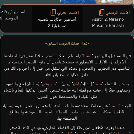
أساطير في قادم
الاسم الرسمي
الاسم العربي
الموسم الثا
Asatir 2: Mirai no
أساطير: حكايات شعبية
Mukashi Banashi
مستقبلية 2
-تتمة أحداث الموسم السابق–
في المستقبل، الرياض. “
أسما
” (أسماء)، تحكي قصص خلابة تنقل فيها أحفادها
الأعزاء إلى الأوقات الأسطورية، حيث يتعلمون أن مآزق العصر الحديث لا
تتناسب مع التجارب، والمحن، والحكم التي تنتقل من جيل إلى أخر. وذالك من
خلال حكايات شعبية رائعة.
يعيش الأشقاء “
ماها
” (مها)، “
رايان
” (ريان)، و“
سوروتان
” (سلطان) مع والديهم
وجدتهم، جنبًا إلى جنب مع قطة ألية خاصة تسمى “أنيس” يمكنها القيام بأشياء
مثل القيادة والمساعدة حول المنزل.
الجدة “
أسما
” هي معلمة متقاعدة، وأثناء تواجد أباءهم في العمل، تقوم بتسلية
الأطفال بحكايات شعبية من ماضي المملكة العربية السعودية والمناطق
المحيطة بها.
عندما يعود الأطفال من رحلة إلى الفضاء الخارجي، ويدعي الأخ الأصغر
“
سوروتان
” أنه رأى مذنبات. “
ماها
” و“
رايان
” يشكون في ادعائه، مما يقود الجدة