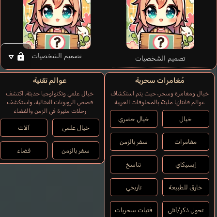
تصميم الشخصيات
تصميم الشخصيات
مُغامرات سحرية
عوالم تقنية
خيال ومغامرة وسحر، حيث يتم استكشاف
خيال علمي وتكنولوجيا حديثة. اكتشف
عوالم فانتازيا مليئة بالمخلوقات الغريبة
قصص الروبوتات القتالية، واستكشف
رحلات مثيرة في الزمن والفضاء
خيال
خيال حضري
خيال علمي
آلات
مغامرات
سفر بالزمن
سفر بالزمن
فضاء
إيسيكاي
تناسخ
خارق للطبيعة
تاريخي
تحول ذكر/أنثى
فتيات سحريات