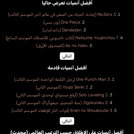
أفضل أنميات تعرض حاليا
Re:Zero 3 (إعادة: الحياة من الصفر، في عالم أخر الموسم الثالث)
One Piece (ون بيس)
Dandadan (دانداندان)
Natsume Yuujinchou 7 (كتاب ناتسومي للأصدقاء الموسم السابع)
Ao no Hako (الصندوق الأزرق)
الباقي
أفضل أنميات قادمة
One Punch Man 3 (رجل اللكمة الواحدة الموسم الثالث)
Youjo Senki 2 (الموسم الثاني)
Solo Leveling 2 (أرفع مستواي لوحدي الموسم الثاني)
Jigokuraku 2 (جنة الجحيم: جيغوكُراكُ الموسم الثاني)
Enen no Shouboutai 3 (قوات النار للإطفاء الموسم الثالث)
الباقي
أفضل أنميات على الإطلاق حسب الترتيب العالمي (محدث)