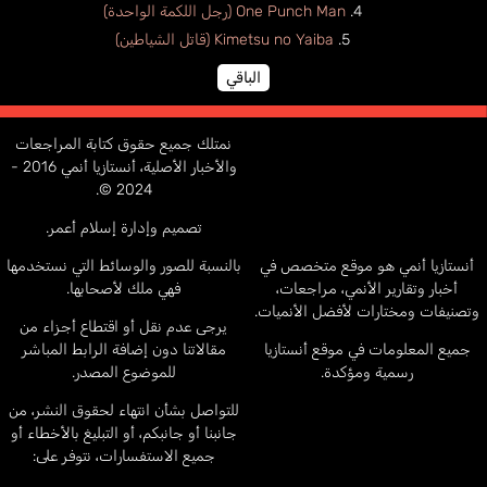
One Punch Man (رجل اللكمة الواحدة)
Kimetsu no Yaiba (قاتل الشياطين)
الباقي
نمتلك جميع حقوق كتابة المراجعات
والأخبار الأصلية، أنستازيا أنمي 2016 -
2024 ©.
تصميم وإدارة إسلام أعمر.
أنستازيا أنمي هو موقع متخصص في
بالنسبة للصور والوسائط التي نستخدمها
أخبار وتقارير الأنمي، مراجعات،
فهي ملك لأصحابها.
وتصنيفات ومختارات لأفضل الأنميات.
يرجى عدم نقل أو اقتطاع أجزاء من
جميع المعلومات في موقع أنستازيا
مقالاتنا دون إضافة الرابط المباشر
رسمية ومؤكدة.
للموضوع المصدر.
للتواصل بشأن انتهاء لحقوق النشر، من
جانبنا أو جانبكم، أو التبليغ بالأخطاء أو
جميع الاستفسارات، نتوفر على: