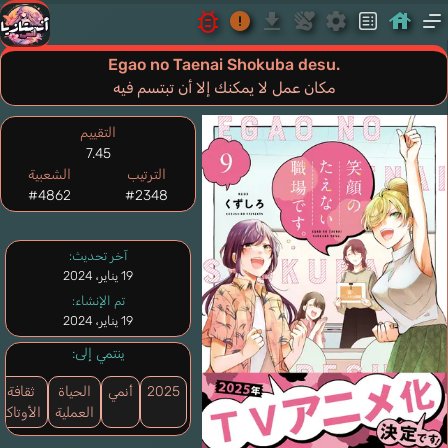
Egao no Taenai Shokuba desu.
مكان عمل لا يمكنك إلا أن تبتسم فيه
التقييم
7.45
الترتيب
الشعبية
#4862
#2348
آخر تحديث:
19 يناير، 2024
تم الإنشاء:
19 يناير، 2024
ينتمي إلى:
2025
أنمي
الحياة
ثقافة
العملية
الأوتاكو