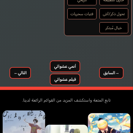
تحول ذكر/أنثى
فتيات سحريات
خيال مُبتكر
أنمي عشوائي
→
السابق
التالي
←
فيلم عشوائي
تابع المتعة واستكشف المزيد من القوائم الرائعة لدينا.