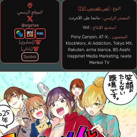
النوع :
أنمي تلفزيوني (TV)
الموقع الرسمي
المصدر الرئيسي :
مانجا على الأنترنت
@egatae
استديو الإنتاج :
Voil
المنتجون :
Pony Canyon, AT-X,
(إنجليزي)
KlockWorx, Ai Addiction, Tokyo MX,
(ياباني)
Rakuten, arma bianca, BS Asahi,
Happinet Media Marketing, Iwate
Syoboi
Menkoi TV