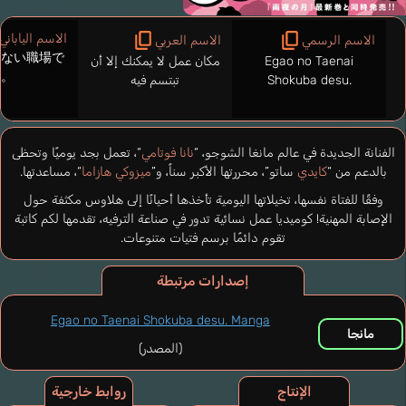
الاسم الياباني
الاسم الرسمي
الاسم العربي
えない職場で
Egao no Taenai
مكان عمل لا يمكنك إلا أن
す。
Shokuba desu.
تبتسم فيه
الفنانة الجديدة في عالم مانغا الشوجو، “
نانا فوتامي
“، تعمل بجد يوميًا وتحظى
بالدعم من “
كايدي
ساتو”، محررتها الأكبر سناً، و”
ميزوكي هازاما
“، مساعدتها.
وفقًا للفتاة نفسها، تخيلاتها اليومية تأخذها أحيانًا إلى هلاوس مكثفة حول
الإصابة المهنية! كوميديا عمل نسائية تدور في صناعة الترفيه، تقدمها لكم كاتبة
تقوم دائمًا برسم فتيات متنوعات.
إصدارات مرتبطة
Egao no Taenai Shokuba desu. Manga
مانجا
(المصدر)
الإنتاج
روابط خارجية