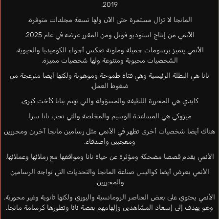
2019.
المانجا لا تزال مستمرة حتى الآن ولها تسعة مجلدات متوفرة.
الأنمي من إنتاج استوديو فويل ومن المقرر عرضه في عام 2025.
الأنمي يتميز برسومات جميلة وملونة تعكس أجواء الكوميديا والحيوية.
الشخصيات محبوبة ومتنوعة ولها شخصيات مميزة.
نانا هي البطلة الرئيسية وهي فتاة طموحة وموهوبة ولكنها أيضا منزعجة من
ضغوط العمل.
كايدي هي المحررة اللطيفة والمسؤولة والتي تهتم بنانا كأخت كبرى.
ميزوكي هي المساعدة الوسيم والمخلصة والتي تحب نانا سرا.
هناك أيضا شخصيات أخرى تظهر في الأنمي مثل رسامين مانجا آخرين ومحررين
ومعجبين وأصدقاء.
الأنمي يقدم قصصا مضحكة ومؤثرة عن حياة نانا ومواقفها مع زملائها وعملائها.
الأنمي يعرض أيضا كواليس صناعة المانجا والتحديات التي تواجه الرسامين
والمحررين.
الأنمي يحتوي على بعض العناصر الرومانسية واليوري ولكنها ثانوية وغير محورية.
وهو يهدف إلى إسعاد المشاهدين وإلهامهم بقصة نانا وتطورها كرسامة مانجا.