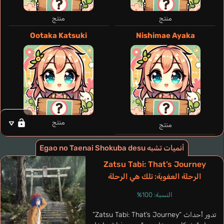
منتج
منتج
Ootaka Katsuki
Nishimae Ayaka
Furuhashi Fuyumi
Usui Yuri
منتج
منتج
أنميات تشبه Egao no Taenai Shokuba desu
Zatsu Tabi: That’s Journey
الرحلة العفوية: تلك هي الرحلة
النسبة: 100%
تدور أحداث “Zatsu Tabi: That’s Journey”