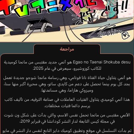
مراجعة
Egao no Taenai Shokuba desu هو أنمي جديد مقتبس من مانجا كوميدية
للكاتب كوزوشيرو، سيعرض في عام 2025.
هو أنمي يتناول حياة الفتاة نانا فوتامي، وهي رسامة مانجا شوجو جديدة تعمل
بجد كل يوم بينما تحصل على دعم من كايدي ساتو، وهي محررة أكبر منها سنا،
وميزوكي هازاما، وهي مساعدتها.
هذا أنمي كوميدي يتناول الفتيات العاملات في صناعة الترفيه، من تأليف كاتب
يرسم دائما فتيات مختلفات.
الأنمي مقتبس من مانجا تحمل نفس الاسم، والتي بدأت على شكل ون شوت
في مجلة كيس التابعة لدار النشر كودانشا في فبراير 2019،
ثم بدأت التسلسل في موقع وتطبيق كوميك دايز التابع لنفس دار النشر في مايو