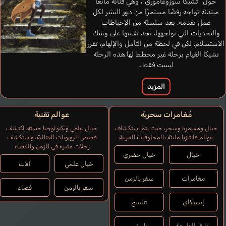
حول “تشيكا سوزوغاموري“، وهي فنانة مانغا
مبتدئة تواجه رفضًا مستمرًا من دور النشر لكل
عمل تقدمه. بعد سلسلة من الإحباطات
Futami Maki
والتحديات التي تواجهها، تجد نفسها على وشك
الاستسلام. لكن في لحظة من التأمل والإلهام، تقرر
تشيكا القيام برحلة غير مخطط لها.هذه الرحلة
Matsui Akiha
ليست فقط...
المزيد
مُغامرات سحرية
عوالم تقنية
خيال ومغامرة وسحر، حيث يتم استكشاف
خيال علمي وتكنولوجيا حديثة. اكتشف
عوالم فانتازيا مليئة بالمخلوقات الغريبة
قصص الروبوتات القتالية، واستكشف
رحلات مثيرة في الزمن والفضاء
خيال
خيال حضري
خيال علمي
آلات
مغامرات
سفر بالزمن
سفر بالزمن
فضاء
إيسيكاي
تناسخ
خارق للطبيعة
تاريخي