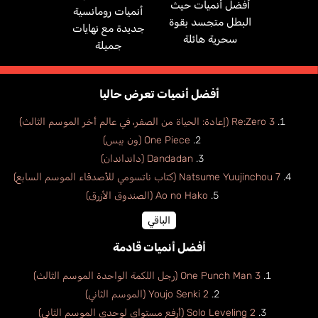
أفضل أنميات حيث
أنميات رومانسية
البطل متجسد بقوة
جديدة مع نهايات
سحرية هائلة
جميلة
أفضل أنميات تعرض حاليا
Re:Zero 3 (إعادة: الحياة من الصفر، في عالم أخر الموسم الثالث)
One Piece (ون بيس)
Dandadan (دانداندان)
Natsume Yuujinchou 7 (كتاب ناتسومي للأصدقاء الموسم السابع)
Ao no Hako (الصندوق الأزرق)
الباقي
أفضل أنميات قادمة
One Punch Man 3 (رجل اللكمة الواحدة الموسم الثالث)
Youjo Senki 2 (الموسم الثاني)
Solo Leveling 2 (أرفع مستواي لوحدي الموسم الثاني)