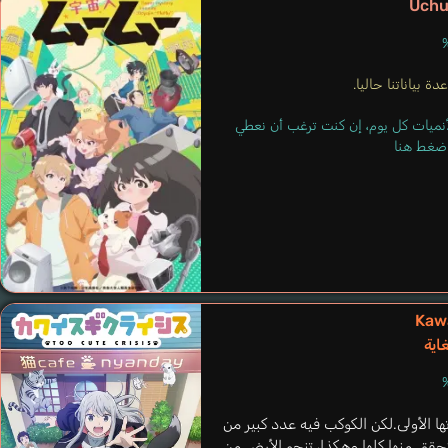
Uchu
Guarnieri José
Campuzano
Donnay Maxime
Bryant Be
Otávio
Manuel
إنجليزي
فرنسي
ة بياناتنا حاليا.
برتغالي
إسباني
لأنميات كل يوم، إن كنت ترغب أن نعطي
Kaoru
 اضغط هنا
Ueda Reina
Kawa
غاية
ها الأولى.لكن الكوكب فيه عدد كبير من
حقق منها كلها.وهكذا، تنجو الأرض من