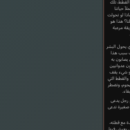
القطط، تلك
لأ حياتنا
ذا لو تحولت
نا؟ هذا هو
يقة مرعبة
ي يحول البشر
رف سبب هذا
 يصابون به
 عدوانيين
أو شيء يقف
 والقطط التي
هجوم، وتضطر
قاء.
 رجل يدعى
صغيرة تدعى
ة مع قطته،
ي يعيش فيها.