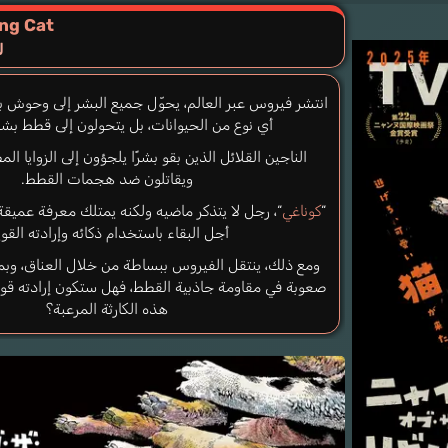
ing Cat
ل
انتشر فيروس عبر العالم، يحوّل جميع البشر إلى وحوش بر
أي نوع من الحيوانات، بل يتحولون إلى قطط بش
الناجين القلائل الذين بقو بشرًا يلجؤون إلى الزوايا ا
ويقاتلون ضد هجمات القطط.
“
كوناغي
“، رجل لا يتذكر ماضيه ولكنه يمتلك معرفة عميقة
أجل البقاء باستخدام ذكائه وإرادته القوي
ومع ذلك، ينتقل الفيروس ببساطة من خلال العناق، وبما
صعوبة في مقاومة جاذبية القطط، فهل ستكون إرادته قوي
هذه الكارثة المرعبة؟