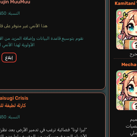
ujin MuuMuu
Kamitani
النسبة: 50%
n
هذا الأنمي غير متوفر على قاعد
نقوم بتوسيع قاعدة البيانات وإضافة المزيد من ا
الأولوية لهذا الأنمي
خرج
إبلاغ
Mecha
isugi Crisis
كارثة لطيفة لل
النسبة: 50%
يم
صيات
“ليزا لونا” فضائية ترغب في تدمير الأرض بعد نظرت
صلي
الأشياء الجيدة، وسيكون من المؤسف لها عدم الت