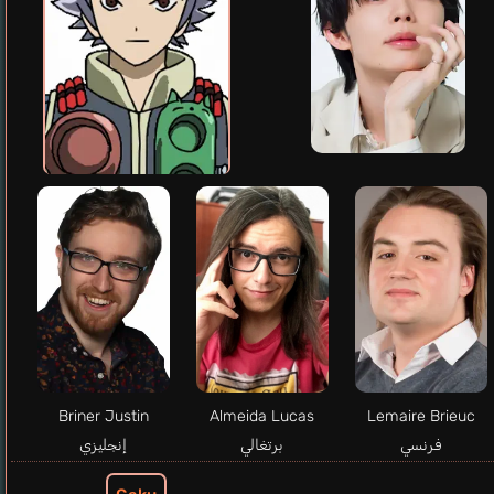
Briner Justin
Almeida Lucas
Lemaire Brieuc
فرنسي
برتغالي
إنجليزي