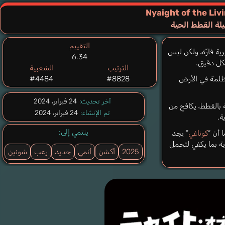
Nyaight of the Liv
يلة القطط الحية
التقييم
ية فارّة، ولكن ليس
6.34
كل دقيق.
الترتيب
الشعبية
لمظلمة في الأرض
#8828
#4484
آخر تحديث:
24 فبراير، 2024
 بالقطط، يكافح من
تم الإنشاء:
24 فبراير، 2024
ة.
ينتمي إلى:
 أن “
كوناغي
” يجد
ة بما يكفي لتحمل
2025
أكشن
أنمي
جديد
رعب
شونين