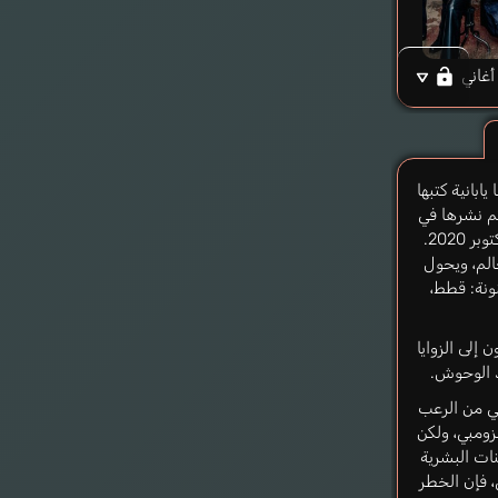
أغاني
Nya، هي مانجا يابانية كتبها
H ورسمها Mecha-Roots. تم نشرها في
مجلة Comic Garden الشهرية منذ أكتوبر 2020.
لم، ويحول
نة: قطط،
 إلى الزوايا
uglas Jason
 الوحوش.
إنجليزي
Nyaig مزيج مثالي من الرعب
زومبي، ولكن
نات البشرية
، فإن الخطر