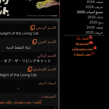
صيف 2024
خريف 2024
جميع أنميات 2025
شتاء 2025
ربيع 2025
صيف 2025
الاسم الرسمي
خريف 2025
yaight of the Living Cat
أفضل 10
الاسم العربي
الموسوعة
ليلة القطط الحية
بحث وتصنيفات
نبض أنستازيا
الاسم الياباني
ト・オブ・ザ・リビングキャット
الاسم الإنجليزي
Night of the Living Cat
أسماء أخرى
–
التصنيفات
أكشن
،
رعب
،
تشويق
،
بقاء
،
شون