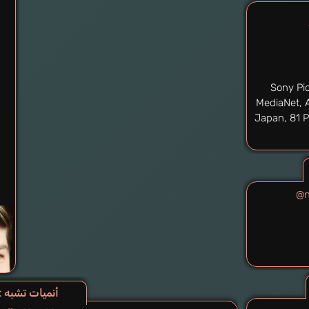
Sony Pic
MediaNet, 
Japan, 81 
@ny
أنميات تشبه Nyaight of the Living Cat