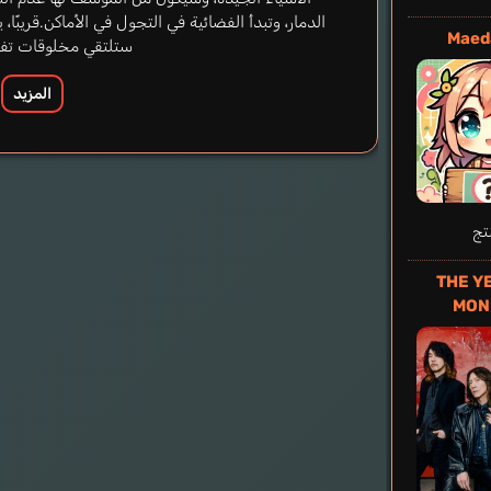
الدمار، وتبدأ الفضائية في التجول في الأماكن.قريبًا،
Maed
ستلتقي مخلوقات تفو
المزيد
elilah Maria
تج
إنجليزي
THE Y
MON