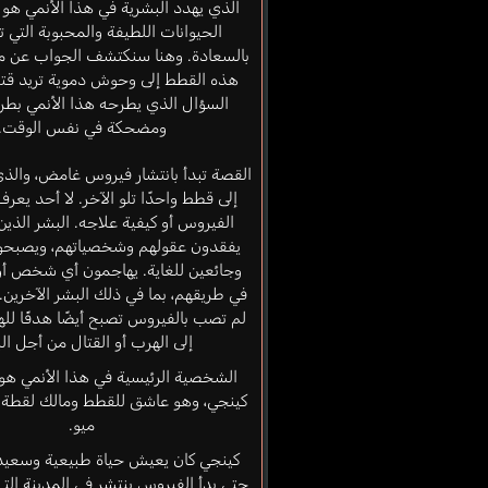
الذي يهدد البشرية في هذا الأنمي هو 
الحيوانات اللطيفة والمحبوبة التي تم
بالسعادة. وهنا سنكتشف الجواب عن ما
هذه القطط إلى وحوش دموية تريد قتل
السؤال الذي يطرحه هذا الأنمي بطر
ومضحكة في نفس الوقت.
القصة تبدأ بانتشار فيروس غامض، والذ
إلى قطط واحدًا تلو الآخر. لا أحد يع
الفيروس أو كيفية علاجه. البشر الذين
يفقدون عقولهم وشخصياتهم، ويصبحون
وجائعين للغاية. يهاجمون أي شخص 
في طريقهم، بما في ذلك البشر الآخرين.
لم تصب بالفيروس تصبح أيضًا هدفًا لل
إلى الهرب أو القتال من أجل الب
الشخصية الرئيسية في هذا الأنمي هو
كينجي، وهو عاشق للقطط ومالك لقطة 
ميو.
كينجي كان يعيش حياة طبيعية وسعيد
حتى بدأ الفيروس ينتشر في المدينة الت