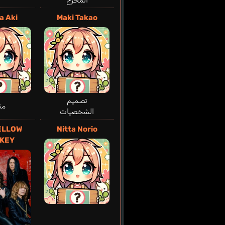
a Aki
Maki Takao
تصميم
من
الشخصيات
ELLOW
Nitta Norio
KEY