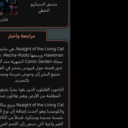
منسق السيناريو
الخطي
فنان 
مراجعة وأخبار
ight of the Living Cat
awkman
تدور قصته حول فيروس ينتشر في العا
جميع البشر إلى وحوش شرسة ومجنو
بالتحديد.
الناجون القليلون الذين بقوا بشرًا يلجؤون
المظلمة من الأرض وهم يقاتلون ضد
ht of the Living Cat
والكوميديا وهو أحدث إضافة إلى نوع ال
بلمسة جديدة ومبتكرة. فبدلاً من الكائ
الغير واعية التي تسعى إلى اللحم الحي