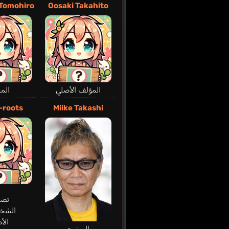
 Tomohiro
Oosaki Takahito
المؤلف الأصلي
الم
-roots
Miike Takashi
تصم
الشخ
الأ
المخرج