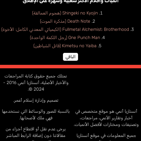
أنميات وأفلام الأكثر شعبية وشهرة على الإطلاق
Shingeki no Kyojin (هجوم العمالقة)
Death Note (مذكرة الموت)
Fullmetal Alchemist: Brotherhood (الكيميائي المعدني الكامل: الأخوة)
One Punch Man (رجل اللكمة الواحدة)
Kimetsu no Yaiba (قاتل الشياطين)
الباقي
نمتلك جميع حقوق كتابة المراجعات
والأخبار الأصلية، أنستازيا أنمي 2016 -
2024 ©.
تصميم وإدارة إسلام أعمر.
أنستازيا أنمي هو موقع متخصص في
بالنسبة للصور والوسائط التي نستخدمها
أخبار وتقارير الأنمي، مراجعات،
فهي ملك لأصحابها.
وتصنيفات ومختارات لأفضل الأنميات.
يرجى عدم نقل أو اقتطاع أجزاء من
جميع المعلومات في موقع أنستازيا
مقالاتنا دون إضافة الرابط المباشر