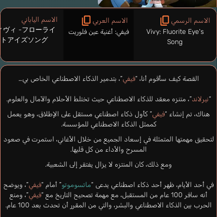
الاسم الياباني
الاسم الرسمي
الاسم العربي
ィヴィ -フローライ
Vivy: Fluorite Eye's
فيفي: أغنية عين فلوريت
トアイズソング-
Song
القصة كيف سأقوم أنا، “
فيفي
”، بتدمير الذكاء الاصطناعي الخاص بي…
“
نيرلاند
”، متنزه معقد للذكاء الاصطناعي حيث تختلط الأحلام والآمال والعلوم.
هناك، تم إنشاء “
فيفي
” كأول ذكاء اصطناعي مستقل على الإطلاق، وهو يعمل
كممثل الذكاء الاصطناعي للمؤسسة.
لتحقيق مهمتها المتمثلة في إسعاد الجميع من خلال الأغاني، استمرت في صعود
المسرح والأداء من كل قلبها.
ومع ذلك، كان المنتزه لا يزال يفتقر إلى الشعبية.
في أحد الأيام، ظهر أحد ذكاء اصطناعي يدعى “
ماتسوموتو
” أمام “
فيفي
”، ويوضح
أنه سافر 100 عام من المستقبل، مع مهمة تصحيح التاريخ مع “
فيفي
”، ومنع
الحرب بين الذكاء الاصطناعي والبشر، والتي من المقرر أن تحدث بعد 100 عام.