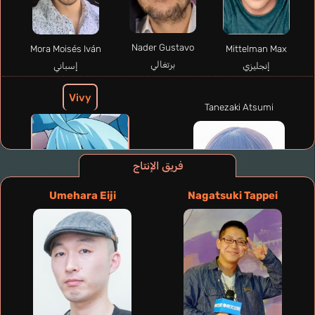
Nader Gustavo
Mora Moisés Iván
Mittelman Max
برتغالي
إنجليزي
إسباني
Vivy
Tanezaki Atsumi
فريق الإنتاج
Umehara Eiji
Nagatsuki Tappei