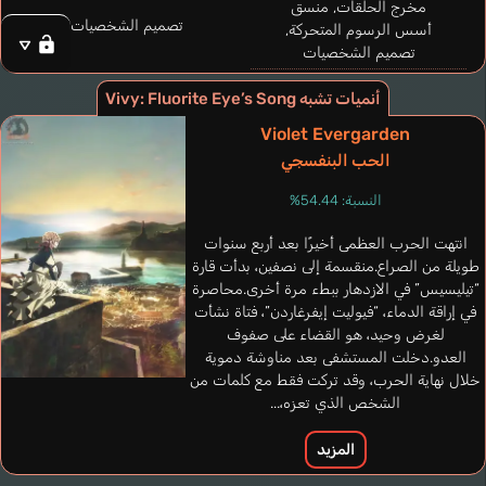
مخرج الحلقات, منسق
تصميم الشخصيات
أسس الرسوم المتحركة,
تصميم الشخصيات
أنميات تشبه Vivy: Fluorite Eye’s Song
Violet Evergarden
الحب البنفسجي
النسبة: 54.44%
Fernández Dafnis
Mills Daman
de Souza Augusto
إسباني
برتغالي
إنجليزي
انتهت الحرب العظمى أخيرًا بعد أربع سنوات
طويلة من الصراع.منقسمة إلى نصفين، بدأت قارة
Dr. Matsumoto
“تيليسيس” في الازدهار ببطء مرة أخرى.محاصرة
Komatsu Mikako
Koyasu Takehito
في إراقة الدماء، “فيوليت إيفرغاردن”، فتاة نشأت
لغرض وحيد، هو القضاء على صفوف
العدو.دخلت المستشفى بعد مناوشة دموية
خلال نهاية الحرب، وقد تركت فقط مع كلمات من
الشخص الذي تعزه،...
المزيد