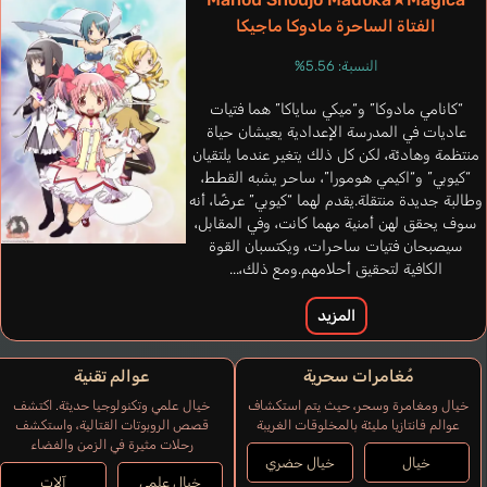
الفتاة الساحرة مادوكا ماجيكا
النسبة: 5.56%
“كانامي مادوكا” و“ميكي ساياكا” هما فتيات
عاديات في المدرسة الإعدادية يعيشان حياة
منتظمة وهادئة، لكن كل ذلك يتغير عندما يلتقيان
“كيوبي” و“اكيمي هومورا”، ساحر يشبه القطط،
وطالبة جديدة منتقلة.يقدم لهما “كيوبي” عرضًا، أنه
سوف يحقق لهن أمنية مهما كانت، وفي المقابل،
سيصبحان فتيات ساحرات، ويكتسبان القوة
الكافية لتحقيق أحلامهم.ومع ذلك،...
المزيد
مُغامرات سحرية
عوالم تقنية
خيال ومغامرة وسحر، حيث يتم استكشاف
خيال علمي وتكنولوجيا حديثة. اكتشف
عوالم فانتازيا مليئة بالمخلوقات الغريبة
قصص الروبوتات القتالية، واستكشف
رحلات مثيرة في الزمن والفضاء
خيال
خيال حضري
خيال علمي
آلات