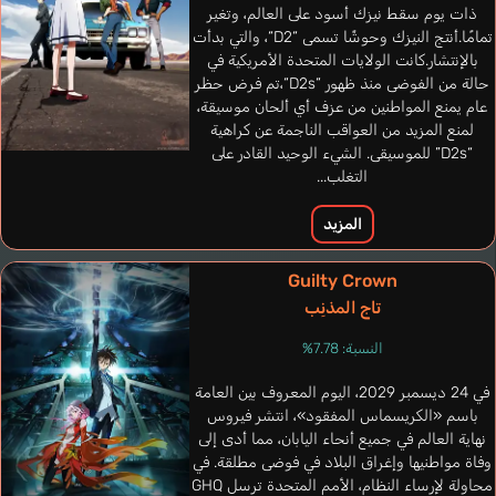
ذات يوم سقط نيزك أسود على العالم، وتغير
تمامًا.أنتج النيزك وحوشًا تسمى “D2“، والتي بدأت
بالإنتشار.كانت الولايات المتحدة الأمريكية في
حالة من الفوضى منذ ظهور “D2s“،تم فرض حظر
عام يمنع المواطنين من عزف أي ألحان موسيقة،
لمنع المزيد من العواقب الناجمة عن كراهية
“D2s” للموسيقى. الشيء الوحيد القادر على
التغلب...
المزيد
Guilty Crown
تاج المذنِب
Gris Gaby
Clark Allegra
Maia Melissa
إسباني
برتغالي
إنجليزي
النسبة: 7.78%
في 24 ديسمبر 2029، اليوم المعروف بين العامة
Estella
Hikasa Youko
باسم «الكريسماس المفقود»، انتشر فيروس
نهاية العالم في جميع أنحاء اليابان، مما أدى إلى
وفاة مواطنيها وإغراق البلاد في فوضى مطلقة. في
محاولة لإرساء النظام، الأمم المتحدة ترسل GHQ