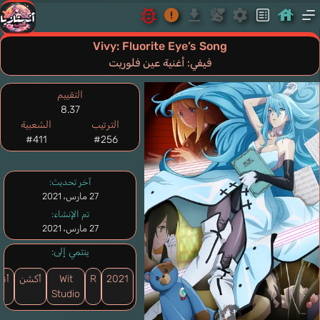
Vivy: Fluorite Eye’s Song
فيفي: أغنية عين فلوريت
التقييم
8.37
الترتيب
الشعبية
#411
#256
آخر تحديث:
27 مارس، 2021
تم الإنشاء:
27 مارس، 2021
ينتمي إلى:
2021
R
Wit
أكشن
أنم
Studio