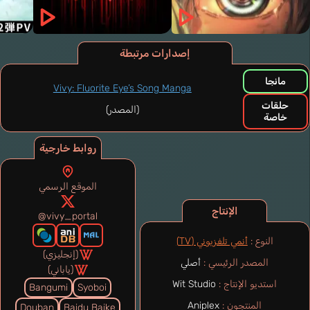
إصدارات مرتبطة
مانجا
Vivy: Fluorite Eye’s Song Manga
حلقات
(المصدر)
خاصة
روابط خارجية
الموقع الرسمي
الإنتاج
@vivy_portal
النوع :
أنمي تلفزيوني (TV)
(إنجليزي)
المصدر الرئيسي :
أصلي
(ياباني)
استديو الإنتاج :
Wit Studio
Bangumi
Syoboi
المنتجون :
Aniplex
Douban
Baidu Baike