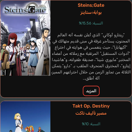
Steins;Gate
بوابة؛ستاينز
النسبة: 15.56%
“رينتارو أوكابي” الذي أعلن نفسه أنه العالم
المجنون، يستأجر غرفة في مبنى قديم متهالك في
“أكيهابارا“، حيث ينغمس في هوايته في اختراع
“أدوات المستقبل” المرتقبة مع زملائه من أعضاء
المختبر.“مايوري شينا“، صديقة طفولته، و”هاشيدا
إيتارو“، المخترق المنحرف الملقب بـ “دارو“.يتمكن
Carnevale
Bentley John
Miranda José
García Huerta
Persy Luiz
الثلاثة من تجاوز الزمن من خلال اختراعهم المميز،
Bruno
Eric
Luis
Sebastián
Carlos
آلة أطلق...
برتغالي
إنجليزي
إسباني
برتغالي
إسباني
المزيد
Elizabeth
Uchiyama Yumi
Takt Op. Destiny
مصير تأليف تاكت
النسبة: 10%