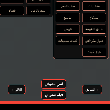
مغامرات
سفر بالزمن
سفر بالزمن
فضاء
إيسيكاي
تناسخ
خارق للطبيعة
تاريخي
تحول ذكر/أنثى
فتيات سحريات
خيال مُبتكر
أنمي عشوائي
→
السابق
التالي
←
فيلم عشوائي