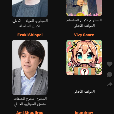
السيناريو, تكوين السلسلة,
السيناريو, المؤلف الأصلي,
المؤلف الأصلي
تكوين السلسلة
Ramos Ana Lucía
Bueno Raíssa
Valenzuela Cristina
إنجليزي
برتغالي
إسباني
Ezaki Shinpei
Vivy Score
Aikawa Youichi
Katou Masayuki
المؤلف الأصلي
المخرج, مخرج الحلقات,
منسق السيناريو الخطي
Ami Shuujirou
loundraw