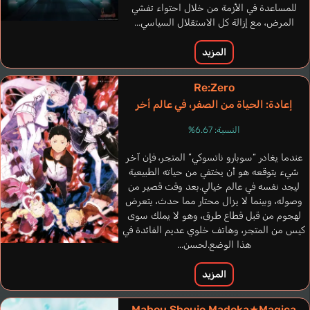
للمساعدة في الأزمة من خلال احتواء تفشي
المرض، مع إزالة كل الاستقلال السياسي...
المزيد
Re:Zero
إعادة: الحياة من الصفر، في عالم أخر
النسبة: 6.67%
عندما يغادر “سوبارو ناتسوكي” المتجر، فإن آخر
شيء يتوقعه هو أن يختفي من حياته الطبيعية
ليجد نفسه في عالم خيالي.بعد وقت قصير من
وصوله، وبينما لا يزال محتار مما حدث، يتعرض
لهجوم من قبل قطاع طرق، وهو لا يملك سوى
Ramos Amanda
González Desireé
Harlacher Erika
كيس من المتجر، وهاتف خلوي عديم الفائدة في
برتغالي
هذا الوضع.لحسن...
إنجليزي
إسباني
المزيد
Mahou Shoujo Madoka★Magica