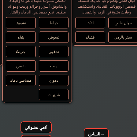
خيال علمي وتكنولوجيا حديثة. اكتشف
قصص مشوقة مليئة بالدراما والبقاء
قصص الروبوتات القتالية، واستكشف
والتشويق. أسرار وجرائم ورعب وعوالم
رحلات مثيرة في الزمن والفضاء
مظلمة تعج بمصاصي الدماء والقتال
خيال علمي
آلات
دراما
تشويق
سفر بالزمن
فضاء
غموض
بقاء
تحقيق
جريمة
رعب
نفسي
دموي
مصاصي دماء
شريرات
أنمي عشوائي
→
السابق