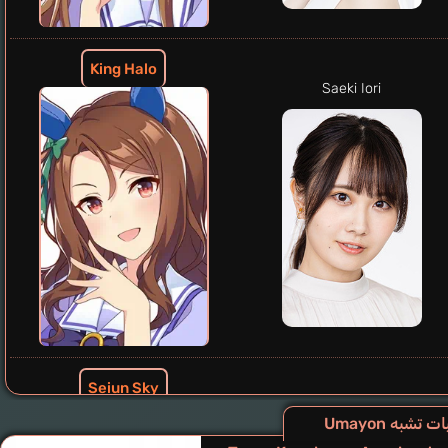
King Halo
Saeki Iori
Seiun Sky
Kitou Akari
ت تشبه Umayon