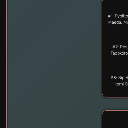
#1: Pyoitt
Maeda, Min
#2: Rin
Tadokoro,
#3: Nigek
Hitomi 