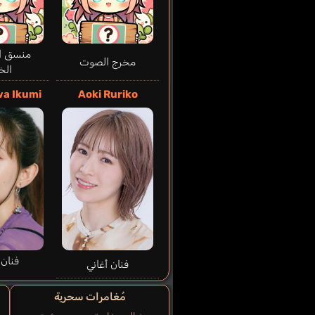
منسق ال
مخرج الصوت
الخ
a Ikumi
Aoki Ruriko
فنان 
فنان أغاني
مُغامرات سحرية