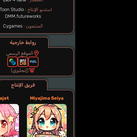
استديو الإنتاج :
Toon Studio
DMM.futureworks
المنتجون :
Cygames
روابط خارجية
الموقع الرسمي
(إنجليزي)
فريق الإنتاج
ajet
Miyajima Seiya