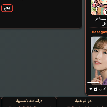
إبلاغ
سيناريو
طي
Hasegaw
أغاني
عوالم تقنية
درامَا/بقاء/دموية