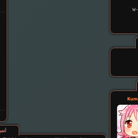
W-
Kum
أنميا