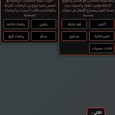
رحلة مليئة بالحماس مع الأكشن والقوى
أنميات مليئة بالتحديات الرياضية مع
Machico
الخارقة وفنون القتال والجنود! حيث
قصص مثيرة تتنوع بين الرياضات الفردية
تنشط القوى ويتصارع الأبطال في معارك
والقتالية وسباقات السيارات والرياضات
ملحمية
الجماعية
أكشن
قوة خارقة
رياضي
رياضات قتالية
فنون قتالية
عسكري
سِباق
رياضات فُرق
فتيات سحريات
التالي
←