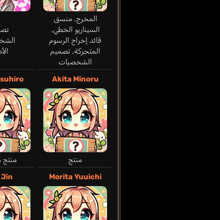
المخرج, منسق
السيناريو الخطي,
تصم
قائد إخراج الرسوم
الشخ
المتحركة, تصميم
الأ
الشخصيات
asuhiro
Akita Minoru
منتج
منتج 
 Jin
Morita Yuuichi