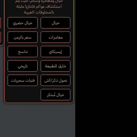
خيال ومغامرة وسحر، حيث يتم
استكشاف عوالم فانتازيا مليئة
بالمخلوقات الغريبة
خيال
خيال حضري
مغامرات
سفر بالزمن
إيسيكاي
تناسخ
خارق للطبيعة
تاريخي
تحول ذكر/أنثى
فتيات سحريات
خيال مُبتكر