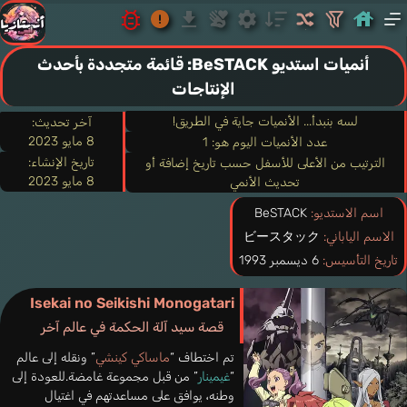
أنميات استديو BeSTACK: قائمة متجددة بأحدث
الإنتاجات
لسه بنبدأ... الأنميات جاية في الطريق!
آخر تحديث:
8 مايو 2023
عدد الأنميات اليوم هو: 1
تاريخ الإنشاء:
الترتيب من الأعلى للأسفل حسب تاريخ إضافة أو
8 مايو 2023
تحديث الأنمي
اسم الاستديو:
BeSTACK
الاسم الياباني:
ビースタック
تاريخ التأسيس:
6 ديسمبر 1993
Isekai no Seikishi Monogatari
قصة سيد آلة الحكمة في عالم آخر
تم اختطاف “
ماساكي كينشي
” ونقله إلى عالم
“
غيمينار
” من قبل مجموعة غامضة.للعودة إلى
وطنه، يوافق على مساعدتهم في اغتيال