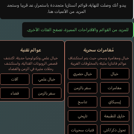
يبدو أنك وصلت للنهاية، قوائم أنستازيا متجددة باستمرار، عد قريبا وستجد
المزيد من الأنميات هنا.
للمزيد من القوائم والاقتراحات المميزة، تصفح الفئات الأخرى.
مُغامرات سحرية
عوالم تقنية
خيال ومغامرة وسحر، حيث يتم استكشاف
خيال علمي وتكنولوجيا حديثة. اكتشف
عوالم فانتازيا مليئة بالمخلوقات الغريبة
قصص الروبوتات القتالية، واستكشف
رحلات مثيرة في الزمن والفضاء
خيال
خيال حضري
خيال علمي
آلات
مغامرات
سفر بالزمن
سفر بالزمن
فضاء
إيسيكاي
تناسخ
خارق للطبيعة
تاريخي
تحول ذكر/أنثى
فتيات سحريات