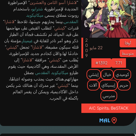
“
لاشارا أسو الثامن والعشرين
” الإمبراطورة
الجديدة لإمبراطورية
شترايو
، باستخدام
روبوت عملاق يسمى
ميكانيكويد
المقدس
.بينما يحاربهم جيشها، تلاحظ “
لاشارا
”
قدرات “
كينشي
” لتطلب القبض على مهاجمها
على قيد الحياة، ثم تكتشف فجأة أن الطيار
2009
ذكر وهو أمر نادر للغاية في
غيمينار
.مؤمنة بأن
أوفا
قتله سيكون مضيعة، “
لاشارا
” تجعل “
كينشي
”
22 مايو
خادمًا لها.والآن كخادم جديد للإمبراطورة،
متوسط
يُطلب من “
كينشي
” مرافقة “
لاشارا
” إلى
#1392
7.71
الأرض المقدسة، وهي أكاديمية حيث يقوم
طيارو
ميكانيكويد المقدس
بصقل
كوميدي
خيال
إيتشي
مهاراتهم.هناك حيث يجذب وصوله انتباهًا،
حريم
إيسيكاي
آلات
بينما “
كينشي
” غير مدرك أن هنالك شر يكمن
داخل الأكاديمية، ويمكن أن يغمر العالم
مدرسي
بأكمله في الحرب.
AIC Spirits
،
BeSTACK