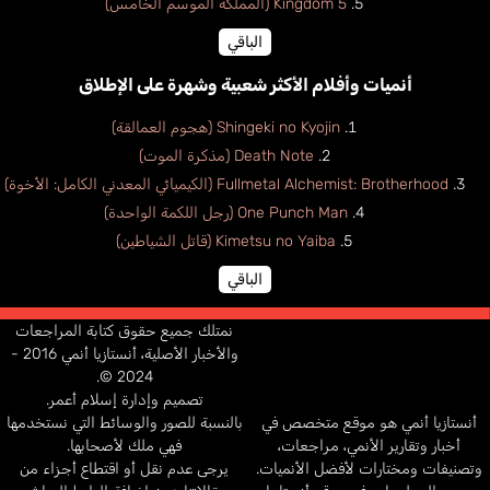
Kingdom 5 (المملكة الموسم الخامس)
الباقي
أنميات وأفلام الأكثر شعبية وشهرة على الإطلاق
Shingeki no Kyojin (هجوم العمالقة)
Death Note (مذكرة الموت)
Fullmetal Alchemist: Brotherhood (الكيميائي المعدني الكامل: الأخوة)
One Punch Man (رجل اللكمة الواحدة)
Kimetsu no Yaiba (قاتل الشياطين)
الباقي
نمتلك جميع حقوق كتابة المراجعات
والأخبار الأصلية، أنستازيا أنمي 2016 -
2024 ©.
تصميم وإدارة إسلام أعمر.
أنستازيا أنمي هو موقع متخصص في
بالنسبة للصور والوسائط التي نستخدمها
أخبار وتقارير الأنمي، مراجعات،
فهي ملك لأصحابها.
وتصنيفات ومختارات لأفضل الأنميات.
يرجى عدم نقل أو اقتطاع أجزاء من