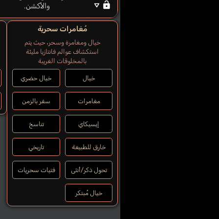
والأكشن.
مُغامرات سحرية
خيال ومغامرة وسحر، حيث يتم
استكشاف عوالم فانتازيا مليئة
بالمخلوقات الغريبة
خيال
خيال حضري
مغامرات
سفر بالزمن
إيسيكاي
تناسخ
خارق للطبيعة
تاريخي
تحول ذكر/أنثى
فتيات سحريات
خيال مُبتكر