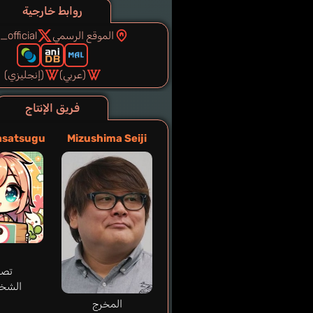
روابط خارجية
الموقع الرسمي
official
(عربي)
(إنجليزي)
فريق الإنتاج
asatsugu
Mizushima Seiji
تصم
الشخ
المخرج