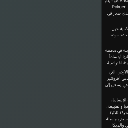
Rakuen Tsuihou: Kokoro no Resonance هو فيلم
أنمي علمي خيالي يعتبر تكملة لفيلم Rakuen
Tsuihou: Expelled from Pa الذي صدر في
تابة جين
يحدد موعد
ميلة في محطة
ها أجساداً
ئة افتراضية.
الأرض، التي
عى “فرونتير
اعي يسعى إلى
لإنسانية،
يا والطبيعة،
ركة ثلاثية
سيقى جميلة.
 والميكا