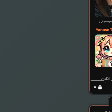
لموسيقى
Yanase 
الآلات