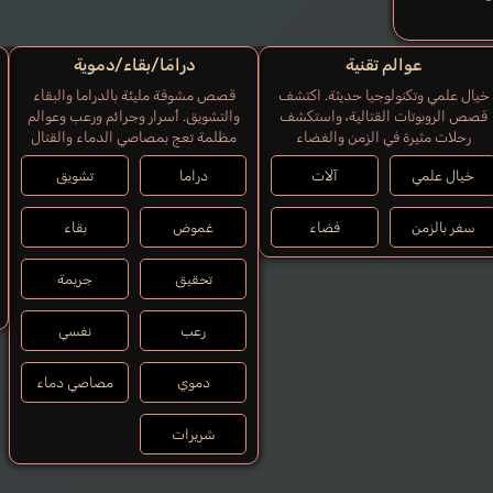
عوالم تقنية
درامَا/بقاء/دموية
خيال علمي وتكنولوجيا حديثة. اكتشف
قصص مشوقة مليئة بالدراما والبقاء
قصص الروبوتات القتالية، واستكشف
والتشويق. أسرار وجرائم ورعب وعوالم
رحلات مثيرة في الزمن والفضاء
مظلمة تعج بمصاصي الدماء والقتال
خيال علمي
آلات
دراما
تشويق
سفر بالزمن
فضاء
غموض
بقاء
تحقيق
جريمة
رعب
نفسي
دموي
مصاصي دماء
شريرات