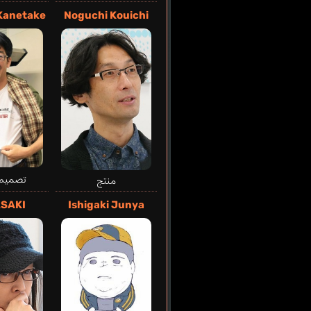
Kanetake
Noguchi Kouichi
تصميم 
منتج
SAKI
Ishigaki Junya