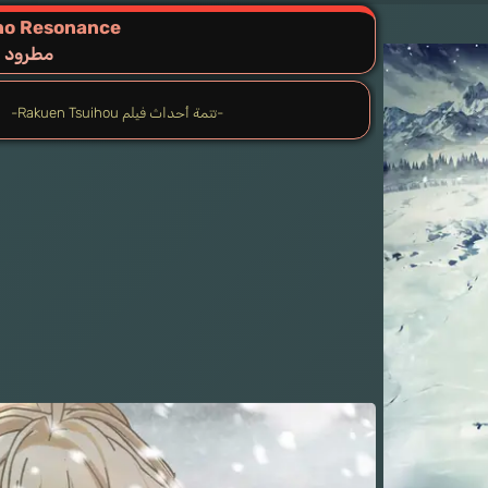
no Resonance
مطرود م
-تتمة أحداث فيلم Rakuen Tsuihou-