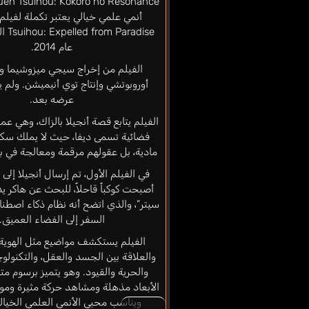
radise
عام 2014.
الفيلم من إخراج سيجي ميزوشيما وك
أوروبوتشي وإنتاج توي أنيميشن. ولم 
عرضه بعد.
الفيلم يتابع قصة أنجيلا بالزاك، وهي ع
فضائية تسمى ديفا، حيث لا يملك سكان
مادية، بل عقولهم مرقمة ومعالجة في بي
في الفيلم الأول، تم إرسال أنجيلا إلى 
أصبحت كوكباً قاحلاً، للبحث عن هاكر يد
سيتر”، والذي اتضح أنه نظام ذكاء اصطن
السفر إلى الفضاء العميق.
الفيلم يستكشف مواضيع مثل الهوية ا
والعلاقة بين الجسد والعقل، والتكنولوج
والحرية والقيود. وهو يتميز برسوم متح
الأبعاد مذهلة ومشاهد حركة مثيرة ومو
ويناسب محبي الأنمي العلمي الخيالي