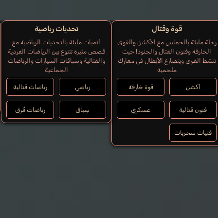
قوة وقتال
تحديات رياضية
رحلة مليئة بالحماس مع الأكشن والقوى
أنميات مليئة بالتحديات الرياضية مع
الخارقة وفنون القتال والجنود! حيث
قصص مثيرة تتنوع بين الرياضات الفردية
تنشط القوى ويتصارع الأبطال في معارك
والقتالية وسباقات السيارات والرياضات
ملحمية
الجماعية
أكشن
قوة خارقة
رياضي
رياضات قتالية
فنون قتالية
عسكري
سِباق
رياضات فُرق
فتيات سحريات