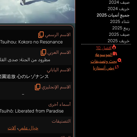
صيف 2024
خريف 2024
جميع أنميات 2025
شتاء 2025
ربيع 2025
صيف 2025
الاسم الرسمي
خريف 2025
Tsuihou: Kokoro no Resonance
أفضل 10
الاسم العربي
الموسوعة
مطرود من الجنة: صدى القل
بحث وتصنيفات
نبض أنستازيا
الاسم الياباني
楽園追放 心のレゾナンス
الاسم الإنجليزي
–
أسماء أخرى
suihō: Liberated from Paradise
التصنيفات
خيال علمي
،
آلات