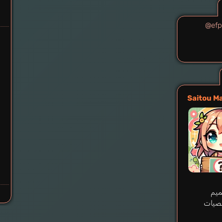
@efp_
Saitou M
يم
صيات