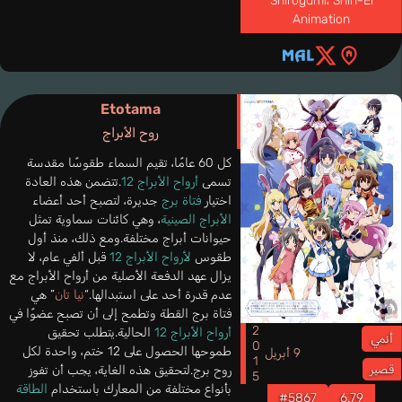
Shirogumi
،
Shin-Ei
Animation
Etotama
روح الأبراج
كل 60 عامًا، تقيم السماء طقوسًا مقدسة
تسمى
أرواح الأبراج 12
.تتضمن هذه العادة
اختيار
فتاة برج
جديرة، لتصبح أحد أعضاء
الأبراج الصينية
، وهي كائنات سماوية تمثل
حيوانات أبراج مختلفة.ومع ذلك، منذ أول
طقوس
لأرواح الأبراج 12
قبل ألفي عام، لا
يزال عهد الدفعة الأصلية من أرواح الأبراج مع
عدم قدرة أحد على استبدالها.“
نيا تان
” هي
فتاة برج القطة وتطمح إلى أن تصبح عضوًا في
2015
أرواح الأبراج 12
الحالية.يتطلب تحقيق
أنمي
طموحها الحصول على 12 ختم، واحدة لكل
9 أبريل
روح برج.لتحقيق هذه الغاية، يجب أن تفوز
قصير
بأنواع مختلفة من المعارك باستخدام
الطاقة
#5867
6.79