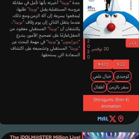
جدة “
نوبيتا
” أخبرته بأنها تأمل في مقابلة
عروسه المستقبلية.يقبل “
نوبيتا
” طلبها،
ليندفعوا بسرعة إلى آلة الزمن.ومع ذلك،
عندما ينتقل الثنائي إلى يوم زفاف “
نوبيتا
“،
يكتشفان أن “
نوبيتا
” المستقبلي مفقود من
الحفل!عازمًا على تصحيح الأمور، يشرع
2020
“
دورايمون
” و”
نوبيتا
” في مهمة للبحث عن
فيلم
“
نوبيتا
” المستقبلي وتشجيعه على اكتشاف
20 نوفمبر
السعادة التي يستحقها.
#420
8.22
كوميدي
خيال علمي
سفر بالزمن
أطفال
Shirogumi
،
Shin-Ei
Animation
The iDOLM@STER Million Live!