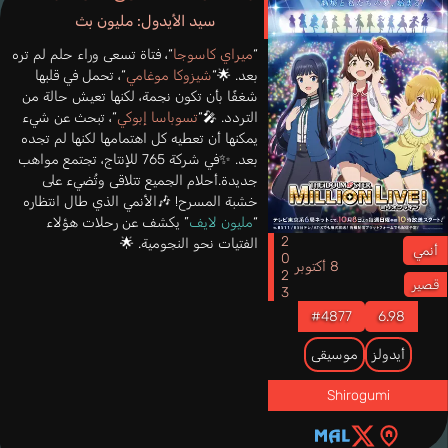
سيد الأيدول: مليون بث
“
ميراي كاسوجا
“، فتاة تسعى وراء حلم لم تره
بعد. 🌟“
شيزوكا موغامي
“، تحمل في قلبها
شغفًا بأن تكون نجمة، لكنها تعيش حالة من
التردد. 🎤“
تسوباسا إبوكي
“، تبحث عن شيء
يمكنها أن تعطيه كل اهتمامها لكنها لم تجده
بعد. ✨في شركة 765 للإنتاج، تجتمع مواهب
جديدة.أحلام الجميع تتلاقى وتُضيء على
خشبة المسرح! 🎶الأنمي الذي طال انتظاره
“
مليون لايف
” يكشف عن رحلات هؤلاء
2023
الفتيات نحو النجومية. 🌟
أنمي
8 أكتوبر
قصير
#4877
6.98
أيدولز
موسيقى
Shirogumi