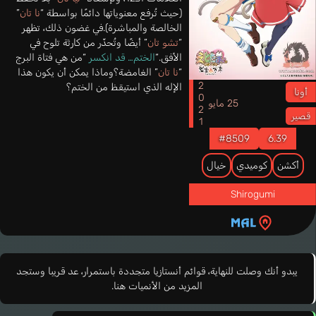
(حيث تُرفع معنوياتها دائمًا بواسطة “
نا تان
”
الخالصة والمباشرة).في غضون ذلك، تظهر
“
تشو تان
” أيضًا وتُحذّر من كارثة تلوح في
الأفق.“
الختم… قد انكسر
“من هي فتاة البرج
“
نا تان
” الغامضة؟وماذا يمكن أن يكون هذا
2021
الإله الذي استيقظ من الختم؟
أونا
25 مايو
قصير
#8509
6.39
أكشن
كوميدي
خيال
Shirogumi
يبدو أنك وصلت للنهاية، قوائم أنستازيا متجددة باستمرار، عد قريبا وستجد
المزيد من الأنميات هنا.