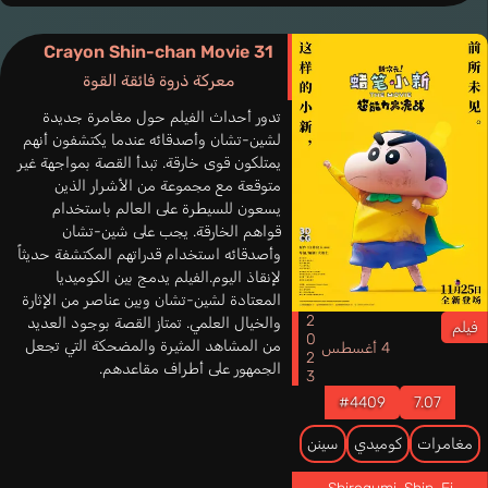
Crayon Shin-chan Movie 31
معركة ذروة فائقة القوة
تدور أحداث الفيلم حول مغامرة جديدة
لشين-تشان وأصدقائه عندما يكتشفون أنهم
يمتلكون قوى خارقة. تبدأ القصة بمواجهة غير
متوقعة مع مجموعة من الأشرار الذين
يسعون للسيطرة على العالم باستخدام
قواهم الخارقة. يجب على شين-تشان
وأصدقائه استخدام قدراتهم المكتشفة حديثاً
لإنقاذ اليوم.الفيلم يدمج بين الكوميديا
المعتادة لشين-تشان وبين عناصر من الإثارة
2023
والخيال العلمي. تمتاز القصة بوجود العديد
فيلم
من المشاهد المثيرة والمضحكة التي تجعل
4 أغسطس
الجمهور على أطراف مقاعدهم.
#4409
7.07
مغامرات
كوميدي
سينن