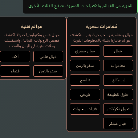
للمزيد من القوائم والاقتراحات المميزة، تصفح الفئات الأخرى.
مُغامرات سحرية
عوالم تقنية
خيال ومغامرة وسحر، حيث يتم استكشاف
خيال علمي وتكنولوجيا حديثة. اكتشف
عوالم فانتازيا مليئة بالمخلوقات الغريبة
قصص الروبوتات القتالية، واستكشف
رحلات مثيرة في الزمن والفضاء
خيال
خيال حضري
خيال علمي
آلات
مغامرات
سفر بالزمن
سفر بالزمن
فضاء
إيسيكاي
تناسخ
خارق للطبيعة
تاريخي
تحول ذكر/أنثى
فتيات سحريات
خيال مُبتكر