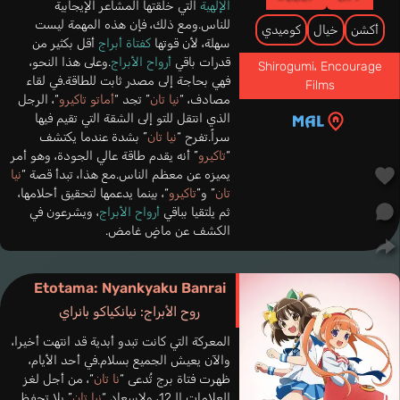
الإلهية
التي خلقتها المشاعر الإيجابية
للناس.ومع ذلك، فإن هذه المهمة ليست
أكشن
خيال
كوميدي
سهلة، لأن قوتها
كفتاة أبراج
أقل بكثير من
قدرات باقي
أرواح الأبراج
.وعلى هذا النحو،
Shirogumi
،
Encourage
فهي بحاجة إلى مصدر ثابت للطاقة.في لقاء
Films
مصادف، “
نيا تان
” تجد “
أماتو تاكيرو
“، الرجل
الذي انتقل للتو إلى الشقة التي تقيم فيها
سراً.تفرح “
نيا تان
” بشدة عندما يكتشف
“
تاكيرو
” أنه يقدم طاقة عالي الجودة، وهو أمر
يميزه عن معظم الناس.مع هذا، تبدأ قصة “
نيا
تان
” و”
تاكيرو
“، بينما يدعمها لتحقيق أحلامها،
ثم يلتقيا بباقي
أرواح الأبراج
، ويشرعون في
الكشف عن ماضٍ غامض.
Etotama: Nyankyaku Banrai
روح الأبراج: نيانكياكو بانراي
المعركة التي كانت تبدو أبدية قد انتهت أخيرا،
والآن يعيش الجميع بسلام.في أحد الأيام،
ظهرت فتاة برج تُدعى “
نا تان
“، من أجل لغز
العلامات الـ12، ولإسعاد “
نيا تان
” بلا تحفظ