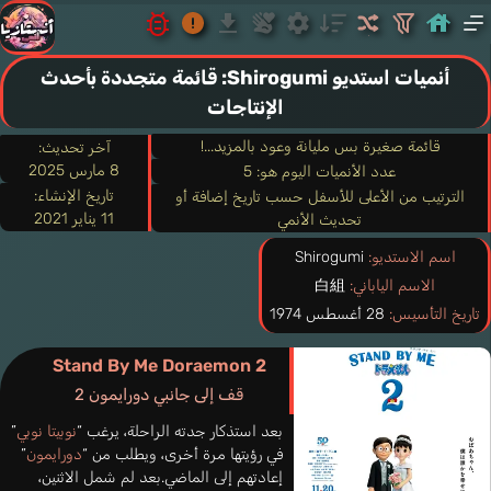
أنميات استديو Shirogumi: قائمة متجددة بأحدث
الإنتاجات
قائمة صغيرة بس مليانة وعود بالمزيد...!
آخر تحديث:
8 مارس 2025
عدد الأنميات اليوم هو: 5
تاريخ الإنشاء:
الترتيب من الأعلى للأسفل حسب تاريخ إضافة أو
11 يناير 2021
تحديث الأنمي
اسم الاستديو:
Shirogumi
الاسم الياباني:
白組
تاريخ التأسيس:
28 أغسطس 1974
Stand By Me Doraemon 2
قف إلى جانبي دورايمون 2
بعد استذكار جدته الراحلة، يرغب “
نوبيتا نوبي
”
في رؤيتها مرة أخرى، ويطلب من “
دورايمون
”
إعادتهم إلى الماضي.بعد لم شمل الاثنين،