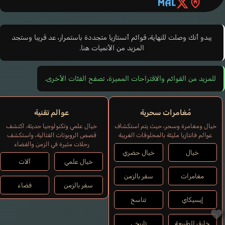
يبدو أنك وصلت للنهاية، قوائم أنستازيا متجددة باستمرار، عد قريبا وستجد
المزيد من الأنميات هنا.
للمزيد من القوائم والاقتراحات المميزة، تصفح الفئات الأخرى.
مُغامرات سحرية
عوالم تقنية
خيال ومغامرة وسحر، حيث يتم استكشاف
خيال علمي وتكنولوجيا حديثة. اكتشف
عوالم فانتازيا مليئة بالمخلوقات الغريبة
قصص الروبوتات القتالية، واستكشف
رحلات مثيرة في الزمن والفضاء
خيال
خيال حضري
خيال علمي
آلات
مغامرات
سفر بالزمن
سفر بالزمن
فضاء
إيسيكاي
تناسخ
خارق للطبيعة
تاريخي