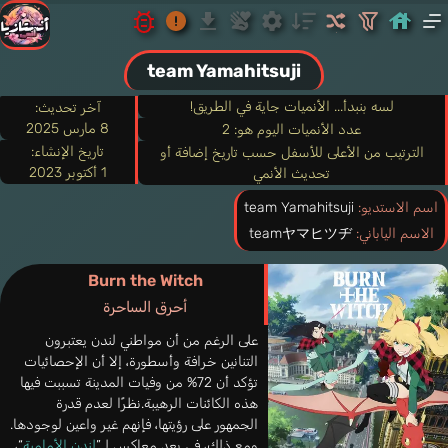
team Yamahitsuji
لسه بنبدأ... الأنميات جاية في الطريق!
آخر تحديث:
8 مارس 2025
عدد الأنميات اليوم هو: 2
تاريخ الإنشاء:
الترتيب من الأعلى للأسفل حسب تاريخ إضافة أو
1 أكتوبر 2023
تحديث الأنمي
اسم الاستديو:
team Yamahitsuji
الاسم الياباني:
teamヤマヒツヂ
Burn the Witch
أحرق الساحرة
على الرغم من أن مواطني لندن يعتبرون
التنانين خرافة وأسطورة، إلا أن الإحصائيات
تؤكد أن 72% من وفيات المدينة تسببت فيها
هذه الكائنات الرهيبة.نظرًا لعدم قدرة
الجمهور على رؤيتها، فإنهم غير واعين لوجودها.
ومع ذلك، في بعد معاكس لـ”
لندن الأمامية
“،