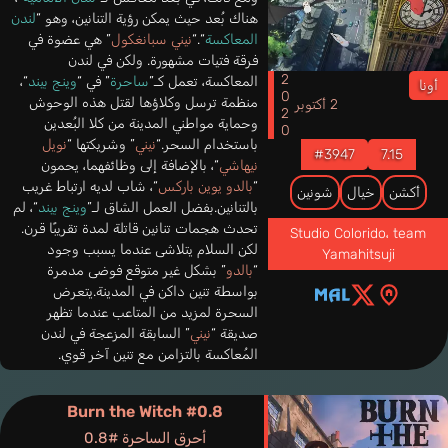
هناك بُعد حيث يمكن رؤية التنانين، وهو “
لندن
المعاكسة
“.“
نيني سبانغكول
” هي عضوة في
فرقة فتيات مشهورة. ولكن في لندن
2020
المعاكسة، تعمل كـ”
ساحرة
” في “
وينج بيند
“،
أونا
منظمة ترسل وكلاؤها لقتل هذه الوحوش
2 أكتوبر
وحماية مواطني المدينة من كلا البُعدين
باستخدام السحر.“
نيني
” وشريكتها “
نويل
#3947
7.15
نيهاشي
“، بالإضافة إلى وظائفهما، يحمون
“
بالدو يوين باركس
“، شاب لديه ارتباط غريب
أكشن
خيال
شونين
بالتنانين.بفضل العمل الشاق لـ”
وينج بيند
“، لم
تحدث هجمات تنانين قاتلة لمدة تقريبًا قرن.
Studio Colorido
،
team
لكن السلام يتلاشى عندما يسبب وجود
Yamahitsuji
“
بالدو
” بشكل غير متوقع فوضى مدمرة
بواسطة تنين داكن في المدينة.يتعرض
السحرة لمزيد من المتاعب عندما تظهر
صديقة “
نيني
” السابقة المزعجة في لندن
المُعاكسة بالتزامن مع تنين آخر قوي.
Burn the Witch #0.8
أحرق الساحرة #0.8