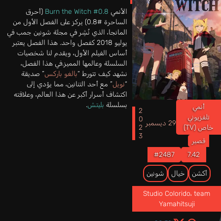
الأنمي
Burn the Witch #0.8
(أحرق
الساحرة #0.8) يركز على الفصل الأول من
المانجا، الذي نُشِر في مجلة شونين جمب في
يوليو 2018 كفصل واحد. هذا الفصل يعتبر
أساس الفيلم الأول، ويقدم لنا شخصيات
السلسلة وعالمها المميز.في هذا الفصل،
نشهد كيف تتورط “
بالغو باركس
” صديقة
“
نويل
” مع أحد التنانين، مما يؤدي إلى
اكتشاف أسرار أكبر عن هذا العالم، وعلاقته
بسلسلة
بليتش
.
أنمي
2023
تلفزيوني
29 ديسمبر
خاص (TV)
قصير
#2487
7.42
أكشن
خيال
شونين
Studio Colorido
،
team
Yamahitsuji