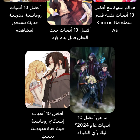
أفضل 10 أنميات
عوالم مبهرة مع أفضل
رومانسية مدرسية
10 أنميات تشبه فيلم
حديثة تستحق
اسمك Kimi no Na
أفضل 10 أنميات حيث
المشاهدة
wa
البطل قاتل بدم بارد
أفضل 10 أنميات
ما هي أفضل 10
إيسيكاي رومانسية
أنميات عام 2024؟
حيث فتاة مهووسة
إليك رأي الخبراء
بحبيبها