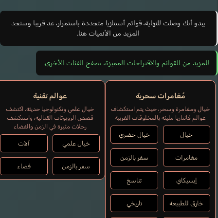
يبدو أنك وصلت للنهاية، قوائم أنستازيا متجددة باستمرار، عد قريبا وستجد
المزيد من الأنميات هنا.
للمزيد من القوائم والاقتراحات المميزة، تصفح الفئات الأخرى.
مُغامرات سحرية
عوالم تقنية
خيال ومغامرة وسحر، حيث يتم استكشاف
خيال علمي وتكنولوجيا حديثة. اكتشف
عوالم فانتازيا مليئة بالمخلوقات الغريبة
قصص الروبوتات القتالية، واستكشف
رحلات مثيرة في الزمن والفضاء
خيال
خيال حضري
خيال علمي
آلات
مغامرات
سفر بالزمن
سفر بالزمن
فضاء
إيسيكاي
تناسخ
خارق للطبيعة
تاريخي