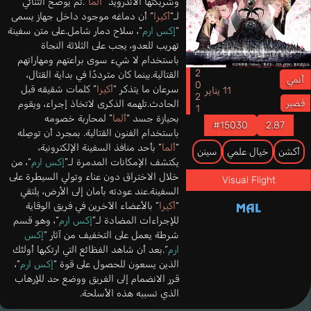
وشريكتها الأندرويد “
ألما
“.ثم يوضح الثنائي
لـ”
أكيرا
” أن دماغه موجود داخل جهاز يسمى
“
إكس ارم
“، سلاح دمار شامل.على متن سفينة
تهريب للعدو، يجب على الثلاثة النجاة
باستخدام لا شيء سوى براعتهم ومهاراتهم
2021
القتالية.بينما كان مترددًا في بداية القتال،
أنمي
سرعان ما يتذكر “
أكيرا
” كلمات شقيقه قبل
11 يناير
الحادث.تلهمه الذكرى لاتخاذ إجراء، ويقوم
قصير
بحيازة جسد “
ألما
” لمحاربة خصومه
#15030
2.87
باستخدام الفنون القتالية. بمجرد أن توصِله
“
ألما
” بأحد منافذ السفينة الإلكترونية،
أكشن
خيال علمي
سينن
يكتشف الإمكانات المدمرة لـ”
إكس ارم
“، من
خلال الاختراق دون عناء وتولي السيطرة على
Visual Flight
السفينة.عند عودته بأمان إلى الأرض، يلتقي
“
أكيرا
” بالأعضاء الآخرين في فريق الوقاية
للإجراءات المضادة لـ”
إكس ارم
“، وهو قسم
شرطة يعمل على التخفيف من آثار “
إكس
ارم
“.بعد أن شاهد الفظائع التي ارتكبها أولئك
الذين يسعون للحصول على قوة “
إكس ارم
“،
قرر الانضمام إلى الفريق ووضع حد للإرهاب
الذي تسببه هذه الأسلحة.