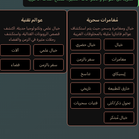
مُغامرات سحرية
عوالم تقنية
خيال ومغامرة وسحر، حيث يتم استكشاف
خيال علمي وتكنولوجيا حديثة. اكتشف
عوالم فانتازيا مليئة بالمخلوقات الغريبة
قصص الروبوتات القتالية، واستكشف
رحلات مثيرة في الزمن والفضاء
خيال
خيال حضري
خيال علمي
آلات
مغامرات
سفر بالزمن
سفر بالزمن
فضاء
إيسيكاي
تناسخ
خارق للطبيعة
تاريخي
تحول ذكر/أنثى
فتيات سحريات
خيال مُبتكر