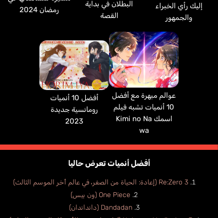
البطلان في بداية
إليك رأي الخبراء
رمضان 2024
القصة
والجمهور
عوالم مبهرة مع أفضل
أفضل 10 أنميات
10 أنميات تشبه فيلم
رومانسية جديدة
اسمك Kimi no Na
2023
wa
أفضل أنميات تعرض حاليا
Re:Zero 3 (إعادة: الحياة من الصفر، في عالم أخر الموسم الثالث)
One Piece (ون بيس)
Dandadan (دانداندان)