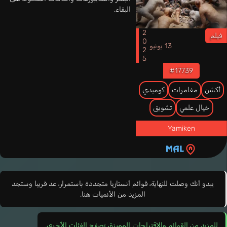
البقاء.
2025
فيلم
13 يونيو
#17739
أكشن
مغامرات
كوميدي
خيال علمي
تشويق
Yamiken
يبدو أنك وصلت للنهاية، قوائم أنستازيا متجددة باستمرار، عد قريبا وستجد
المزيد من الأنميات هنا.
للمزيد من القوائم والاقتراحات المميزة، تصفح الفئات الأخرى.