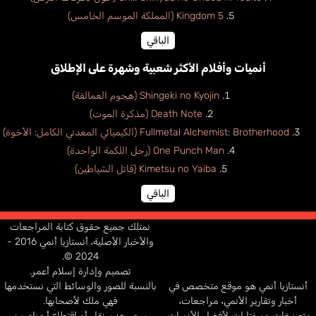
Kingdom 5 (المملكة الموسم الخامس)
الباقي
أنميات وأفلام الأكثر شعبية وشهرة على الإطلاق
Shingeki no Kyojin (هجوم العمالقة)
Death Note (مذكرة الموت)
Fullmetal Alchemist: Brotherhood (الكيميائي المعدني الكامل: الأخوة)
One Punch Man (رجل اللكمة الواحدة)
Kimetsu no Yaiba (قاتل الشياطين)
الباقي
نمتلك جميع حقوق كتابة المراجعات
والأخبار الأصلية، أنستازيا أنمي 2016 -
2024 ©.
تصميم وإدارة إسلام أعمر.
أنستازيا أنمي هو موقع متخصص في
بالنسبة للصور والوسائط التي نستخدمها
أخبار وتقارير الأنمي، مراجعات،
فهي ملك لأصحابها.
وتصنيفات ومختارات لأفضل الأنميات.
يرجى عدم نقل أو اقتطاع أجزاء من