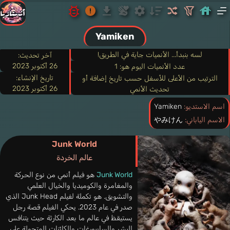
Yamiken
لسه بنبدأ... الأنميات جاية في الطريق!
آخر تحديث:
26 أكتوبر 2023
عدد الأنميات اليوم هو: 1
تاريخ الإنشاء:
الترتيب من الأعلى للأسفل حسب تاريخ إضافة أو
26 أكتوبر 2023
تحديث الأنمي
اسم الاستديو:
Yamiken
الاسم الياباني:
やみけん
Junk World
عالم الخردة
Junk World
هو فيلم أنمي من نوع الحركة
والمغامرة والكوميديا والخيال العلمي
والتشويق. هو تكملة لفيلم Junk Head الذي
صدر في عام 2023. يحكي الفيلم قصة رجل
يستيقظ في عالم ما بعد الكارثة حيث يتنافس
البشر والسايبورغات والكائنات المتحولة على