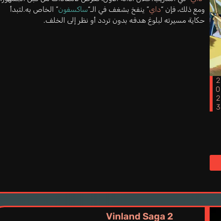
ومع ذلك، فإن “
داي
” ينفخ بشغف في الـ“
ساكسفون
” الخاص به.لتبدأ
حكاية مسيرته لبلوغ هدفه بدون تردد أو نظر إلى الخلف.
202
Vinland Saga 2