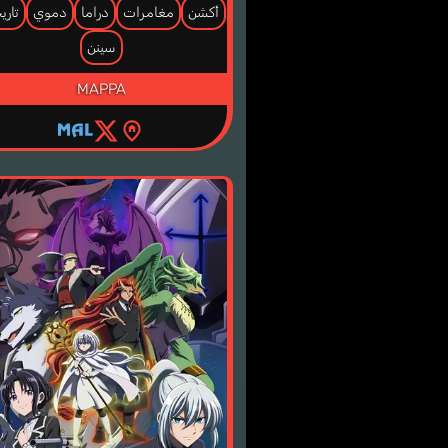
أكشن
مغامرات
دراما
دموي
تاري
سينن
MAPPA