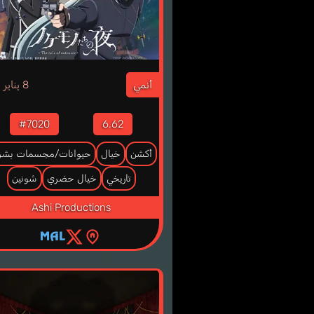
3
أنمي
8 يناير
#7020
6.62
أكشن
خيال
حيوانات/مجسمات بشري
تاريخي
خيال حضري
شونين
Ashi Productions