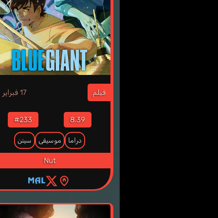
3
فيلم
17 فبراير
#233
8.39
دراما
موسيقى
سينن
Nut