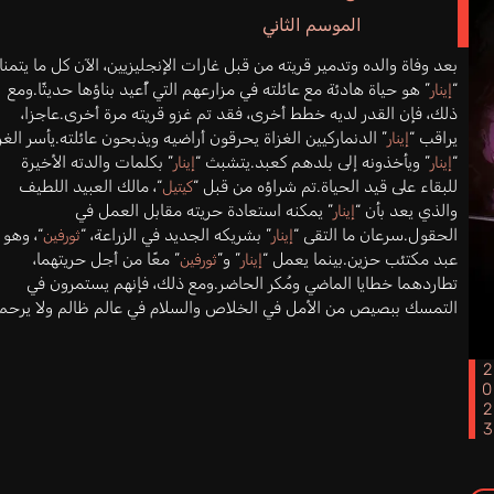
الموسم الثاني
بعد وفاة والده وتدمير قريته من قبل غارات الإنجليزيين، الآن كل ما يتمنا
“
” هو حياة هادئة مع عائلته في مزارعهم التي أُعيد بناؤها حديثًا.ومع
إينار
ذلك، فإن القدر لديه خطط أخرى، فقد تم غزو قريته مرة أخرى.عاجزا،
يراقب “
” الدنماركيين الغزاة يحرقون أراضيه ويذبحون عائلته.يأسر الغز
إينار
“
” ويأخذونه إلى بلدهم كعبد.يتشبث “
” بكلمات والدته الأخيرة
إينار
إينار
للبقاء على قيد الحياة.تم شراؤه من قبل “
“، مالك العبيد اللطيف
كيتيل
والذي يعد بأن “
” يمكنه استعادة حريته مقابل العمل في
إينار
الحقول.سرعان ما التقى “
” بشريكه الجديد في الزراعة، “
“، وهو
إينار
ثورفين
عبد مكتئب حزين.بينما يعمل “
” و”
” معًا من أجل حريتهما،
إينار
ثورفين
تطاردهما خطايا الماضي ومُكر الحاضر.ومع ذلك، فإنهم يستمرون في
التمسك ببصيص من الأمل في الخلاص والسلام في عالم ظالم ولا يرحم.
202