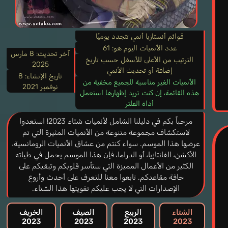
قوائم أنستازيا أنمي تتجدد يوميًا
عدد الأنميات اليوم هو: 61
آخر تحديث:
8 مارس
الترتيب من الأعلى للأسفل حسب تاريخ
2025
إضافة أو تحديث الأنمي
تاريخ الإنشاء:
8
الأنميات الغير مناسبة للجميع مخفية من
نوفمبر 2021
هذه القائمة، إن كنت تريد إظهارها استعمل
أداة الفلتر
مرحباً بكم في دليلنا الشامل لأنميات شتاء 2023! استعدوا
لاستكشاف مجموعة متنوعة من الأنميات المثيرة التي تم
عرضها هذا الموسم. سواء كنتم من عشاق الأنميات الرومانسية،
الأكشن، الفانتازيا، أو الدراما، فإن هذا الموسم يحمل في طياته
الكثير من الأعمال المميزة التي ستأسر قلوبكم وتبقيكم على
حافة مقاعدكم. تابعوا معنا للتعرف على أحدث وأروع
الإصدارات التي لا يجب عليكم تفويتها هذا الشتاء.
الشتاء
الربيع
الصيف
الخريف
2023
2023
2023
2023