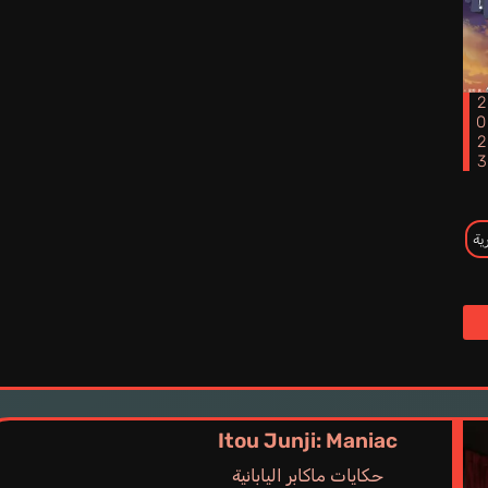
202
ة
Itou Junji: Maniac
حكايات ماكابر اليابانية