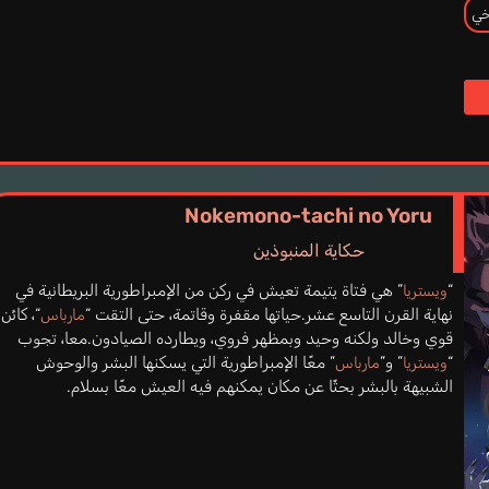
خي
Nokemono-tachi no Yoru
حكاية المنبوذين
“
” هي فتاة يتيمة تعيش في ركن من الإمبراطورية البريطانية في
ويستريا
نهاية القرن التاسع عشر.حياتها مقفرة وقاتمة، حتى التقت “
“، كائن
مارباس
قوي وخالد ولكنه وحيد وبمظهر فروي، ويطارده الصيادون.معا، تجوب
“
” و”
” معًا الإمبراطورية التي يسكنها البشر والوحوش
ويستريا
مارباس
الشبيهة بالبشر بحثًا عن مكان يمكنهم فيه العيش معًا بسلام.