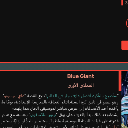
Blue Giant
العملاق الأزرق
“
سأصبح بالتأكيد أفضل عازف جاز في العالم!
”تتبع القصة “
داي مياموتو
”،
وهو عضو في نادي كرة السلة.أثناء التحاقه بالمدرسة الإعدادية، يومًا ما،
يأخذه أحد الأصدقاء إلى عرض مباشر لموسيقى الجاز، مما يلهمه
بشدة.بعد ذلك، بدأ بالعزف على بوق “
تينور ساكسفون
” بنفسه، مع عدم
قدرته على قراءة النوتة الموسيقية.ماطر أو مشمس، ليلاً أو نهارًا، يستمر
“
داي
” في التدريب.خلال أدائه الأول، تعرض لانتقادات من قبل الجمهور،