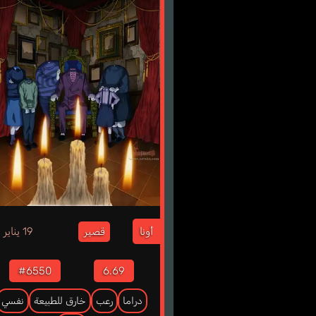
3
أونا
19 يناير
قصير
#6550
6.69
دراما
رعب
خارق للطبيعة
نفسي