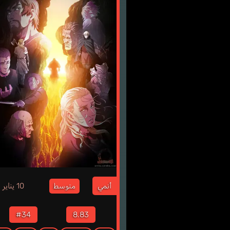
3
أنمي
10 يناير
متوسط
#34
8.83