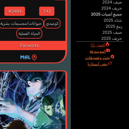
صيف 2024
خريف 2024
#2484
7.42
جميع أنميات 2025
شتاء 2025
كوميدي
حيوانات/مجسمات بشرية
ربيع 2025
صيف 2025
الحياة العملية
خريف 2025
أفضل 10
Fanworks
الموسوعة
بحث وتصنيفات
نبض أنستازيا