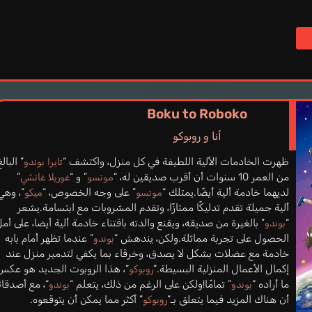
Boku to Roboko
أنا و روبوكو
ظهرت الخادمات الألية اللطيفة في كل منزل، واكتشف “
” البالغ
تايرا بوندو
من العمر 10 سنوات أن أقرب صديقين له، “
” و “
”
موتسو
غوريلا غاتشي
لديهما خادمة ألية أيضًا.يمتلك “
” على وجه الخصوص، “
“، وهي
موتسو
ميكو
ألية جميلة تقدم تدليكًا ممتازًا، وتقدم المشروبات مع ابتسامة.يشعر
“
” بالغيرة من صديقه، ويقنع والدته باقتناء خادمة ألية أيضا، على أم
بوندو
الحصول على تجربة مماثلة.ولكن، يندهش “
” عندما تظهر أمام بابه
بوندو
خادمة مع عضلات بشكل لا يصدق، وخرقاء بما يكفي لتدمير منزل عند
إكمال الأعمال المنزلية البسيطة.“
“، هذا الروبوت الجديد هو عكس
روبوكو
ما أراده “
” تمامًا!ولكن على الرغم من ذلك، يتعلم “
“، مع أصدقائ
بوندو
بوندو
أن هناك المزيد فيما يتعلق بـ”
” أكثر مما يمكن أن يتوقعوه.
روبوكو