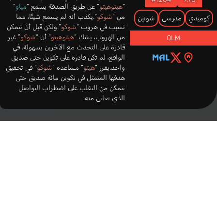
“
هيتوهيتو
” عن طريق الصدفة يسمع “
مياو
”
من “
شوكو
”.يكذب أنه لم يسمع شيئًا، مما
كوميدي
مدرسي
شونين
تسبب في هروب “
شوكو
”.ولكن قبل أن تتمكن
من الهروب، يشك “
هيتوهيتو
” أن “
شوكو
” غير
OLM
قادرة على التحدث مع الآخرين بسهولة. في
الواقع، لم تكن قادرة على تكوين حتى صديق
واحد.يقرر “
هيتو
” مساعدة “
شوكو
” في تحقيق
هدفها المتمثل في تكوين مائة صديق حتى
تتمكن من التغلب على اضطراب التواصل
الذي تعاني منه.
Misaki no Mayoiga
منزل المفقودين على الرأس
“
مويكا
” البالغة من العمر 17 عامًا، التي فقدت
والديها، و“
يوري
”، التي كانت تحاول الهروب
من زوجها العنيف، قد نزلت يومًا ما في محطة
كيتسونيزاكي
.ليغير الزلزال العظيم وأمواج
تسونامي مصيرهم.تم إنقاذ حياتهم، لكنهم
أصيبوا بالحيرة عندما سُئلوا عن هوياتهم في