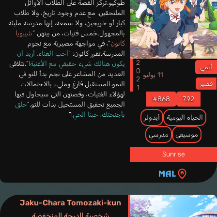
طوكيو.تركز القصة على الطلاب الأوائل
الملتحقين. مع عدم وجود تاريخ، ولا طلاب
كبار أو خريجين، ولا سمعة، إنها مدرسة مليئة
بالمجهول.خمس فتيات، من بينهن “
شيبويا
كانون
”، في مواجهة مصيرية مع نجوم
المدرسة.تقرر كانون: “
أحب الغناء. أريد أن
2021
يكون هنالك شيء حقيقي مع الأغنية!
”.تتلاقى
أنمي
العديد من المشاعر على نجم بدأ للتو في
11 يوليو
النمو.المستقبل فارغ ومليء بالاحتمالات
قصير
لهؤلاء الفتيات، وقصتهن التي سيحاول فيها
#868
7.92
الجميع تحقيق المستحيل بدأت للتو.“
حلق
بأجنحتك، حبنا الحي!
“
الحياة اليومية
أيدولز
موسيقى
مدرسي
Sunrise
Jaku-Chara Tomozaki-kun
شخصية الدرجة المنخفضة