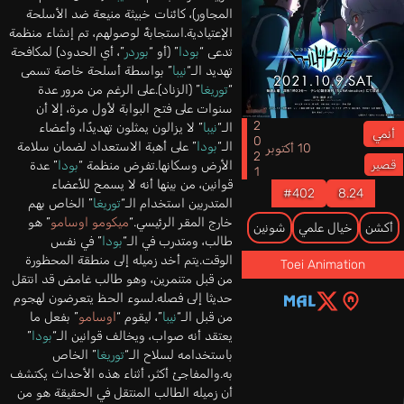
المجاور)، كائنات خبيثة منيعة ضد الأسلحة
الإعتيادية.استجابةً لوصولهم، تم إنشاء منظمة
تدعى “
بودا
” (أو “
بوردر
”، أي الحدود) لمكافحة
تهديد الـ“
نيبا
” بواسطة أسلحة خاصة تسمى
“
توريغا
” (الزناد).على الرغم من مرور عدة
سنوات على فتح البوابة لأول مرة، إلا أن
2021
الـ“
نيبا
” لا يزالون يمثلون تهديدًا، وأعضاء
أنمي
الـ“
بودا
” على أهبة الاستعداد لضمان سلامة
10 أكتوبر
الأرض وسكانها.تفرض منظمة “
بودا
” عدة
قصير
قوانين، من بينها أنه لا يسمح للأعضاء
#402
8.24
المتدربين استخدام الـ“
توريغا
” الخاص بهم
خارج المقر الرئيسي.“
ميكومو اوسامو
” هو
أكشن
خيال علمي
شونين
طالب، ومتدرب في الـ“
بودا
” في نفس
الوقت.يتم أخد زميله إلى منطقة المحظورة
Toei Animation
من قبل متنمرين، وهو طالب غامض قد انتقل
حديثا إلى فصله.لسوء الحظ يتعرضون لهجوم
من قبل الـ“
نيبا
”، ليقوم “
اوسامو
” بفعل ما
يعتقد أنه صواب، ويخالف قوانين الـ“
بودا
”
باستخدامه لسلاح الـ“
توريغا
” الخاص
به.والمفاجئ أكثر، أثناء هذه الأحداث يكتشف
أن زميله الطالب المنتقل في الحقيقة هو من