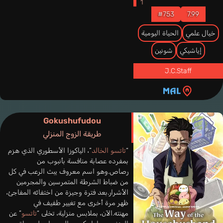
#753
7.99
خيال علمي
الحياة اليومية
إياشيكي
شونين
J.C.Staff
Gokushufudou
طريقة الزوج المنزلي
“
تاتسو الخالد
”، الياكوزا الأسطوري الذي هزم
بمفرده عصابة منافسة بأنبوب من
رصاص.وهو اسم معروف يبث الرعب في كل
من ضباط الشرطة المتمرسين والمجرمين
الأشرار.بعد فترة وجيزة من اختفائه المفاجئ،
ظهر مرة أخرى مع تغيير طفيف في
مهنته.الآن، بملابس منزلية، تخلى “
تاتسو
” عن