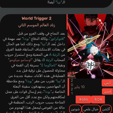
الـ“
نيبا
” أيضا!
World Trigger 2
زناد العالم الموسم الثاني
بعد النجاح في وقف الغزو من قبل
“
افتوكراتور
“، وكالة الدفاع “
بودا
” تعد مهمة في
داخل بُعد الـ”
نيبا
“.ومع ذلك، كما هو الحال
في بعثات الاستكشاف السابقة، فقط الفرق
من
الرتبة A
هي المعنية.ومع استمرار حروب
أصحاب
الرتبة B
، يقاتل “
اوسامو ميكومو
”
وبقية “
تاماكوما 2
” بسرعة إلى القمة في
محاولة للحصول على ترقية قبل بدء
العملية.في هذه الأثناء، سفينة جديدة من
2021
الـ”
نيبا
” تقترب من مقر “
بودا
“.ومع ملاحظة
أنمي
أن المهاجمين يستهدفون سفينة البعثة
10 يناير
الخاصة بـ”
بودا
“، يتم إرسال قوات على عجل
قصير
لمكافحتهم.ولكن مع عدد أقل من الفرق
#686
8.04
المتاحة بسبب حروب الرتب، المنظمة في
حالة من الفوضى.ليجعل هذا الهجوم من
أكشن
خيال علمي
شونين
الـ”
نيبا
” مصير سفينة البثعة من أجل المهمة