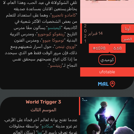
تلقي الشوكولاتة في عيد الحب، وهذا العام، لا
يخاطر.يستعين الاثنان بمساعدة صديقه
“
كامادو تانجيرو
“، وهما على استعداد للتعلم
من بعض الشخصيات الأكثر شعبية في
2021
أكاديمية “
كيميتسو
“.يسألون معًا مدرس
أونا
14 فبراير
التاريخ “
رينغوكو كيوجورو
“، ومدرس التربية
قصير
البدنية “
توميوكا جيوو
“، ومدرس الفنون
“
أوزوي تينجن
“، حول أسرار شعبيتهم.ومع
#6598
6.68
ذلك، فإن مرور الوقت فقط هو الذي سيحدد
ما إذا كان اتباع نصيحتهم سيحقق نفس
كوميدي
النجاح لـ”
زينيتسو
“.
ufotable
World Trigger 3
الموسم الثالث
عندما تفتح بوابة لعالم آخر فجأة على الأرض،
تم غزو مدينة “
ميكادو
” بواسطة مخلوقات
غريبة تعرف باسم الـ“
نيبا
” (سكان العالم