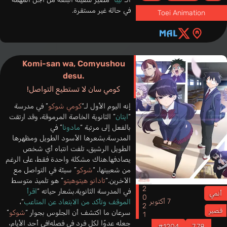
في حالة غير مستقرة.
Toei Animation
Komi-san wa, Comyushou
desu.
كومي سان لا تستطيع التواصل!
إنه اليوم الأول لـ“
كومي شوكو
” في مدرسة
“
ايتان
” الثانوية الخاصة المرموقة، وقد ارتقت
بالفعل إلى مرتبة “
مادونا
” في
المدرسة.بشعرها الأسود الطويل ومظهرها
الطويل الرشيق، تلفت انتباه أي شخص
يصادفها.هناك مشكلة واحدة فقط، على الرغم
من شعبيتها، “
شوكو
” سيئة في التواصل مع
الآخرين.“
تادانو هيتوهيتو
” هو تلميذ متوسط
2021
في المدرسة الثانوية.بشعار حياته “
اقرأ
أنمي
7 أكتوبر
الموقف وتأكد من الابتعاد عن المتاعب
”،
قصير
سرعان ما اكتشف أن الجلوس بجوار “
شوكو
”
جعله عدوًا لكل فرد في فصله!في أحد الأيام،
#1204
7.78