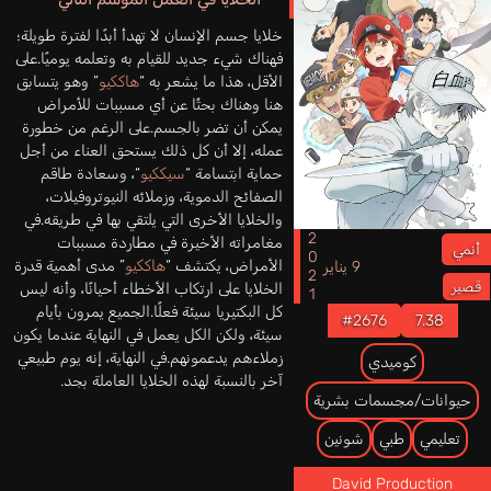
خلايا جسم الإنسان لا تهدأ أبدًا لفترة طويلة؛
فهناك شيء جديد للقيام به وتعلمه يوميًا.على
الأقل، هذا ما يشعر به “
هاككيو
” وهو يتسابق
هنا وهناك بحثًا عن أي مسببات للأمراض
يمكن أن تضر بالجسم.على الرغم من خطورة
عمله، إلا أن كل ذلك يستحق العناء من أجل
حماية ابتسامة “
سيككيو
“، وسعادة طاقم
الصفائح الدموية، وزملائه النيوتروفيلات،
والخلايا الأخرى التي يلتقي بها في طريقه.في
2021
مغامراته الأخيرة في مطاردة مسببات
أنمي
الأمراض، يكتشف “
هاككيو
” مدى أهمية قدرة
9 يناير
قصير
الخلايا على ارتكاب الأخطاء أحيانًا، وأنه ليس
كل البكتيريا سيئة فعلًا.الجميع يمرون بأيام
#2676
7.38
سيئة، ولكن الكل يعمل في النهاية عندما يكون
زملاءهم يدعمونهم.في النهاية، إنه يوم طبيعي
كوميدي
آخر بالنسبة لهذه الخلايا العاملة بجد.
حيوانات/مجسمات بشرية
تعليمي
طبي
شونين
David Production