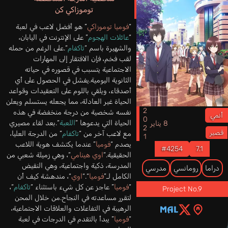
توموزاكي كن
“
فوميا توموزاكي
” هو أفضل لاعب في لعبة
“
عائلات الهجوم
” على الإنترنت في اليابان،
والشهيرة باسم “
تاكفام
“.على الرغم من حمله
لقب فخم، فإن الافتقار إلى المهارات
الاجتماعية يتسبب في قصوره في حياته
الثانوية اليومية.يفشل في الحصول على أي
أصدقاء، ويلقي باللوم على التعقيدات وقواعد
الحياة غير العادلة، مما يجعله يستسلم ويعلن
2021
نفسه شخصية من درجة منخفضة في هذه
أنمي
الحياة التي يدعوها “
اللعبة
“.بعد لقاء مصيري
8 يناير
قصير
مع لاعب آخر من “
تاكفام
” من الدرجة العليا،
يصدم “
فوميا
” عندما يكتشف هوية اللاعب
#4254
7.1
الحقيقية.“
اوي هينامي
“، وهي زميلة شعبي من
المدرسة، ذكية واجتماعية، وهي النقيض
دراما
رومانسي
مدرسي
الكامل لـ”
فوميا
“.“
اوي
“، مندهشة كيف أن
“
فوميا
” عاجز عن كل شيء باستثناء “
تاكفام
“،
Project No.9
لتقرر مساعدته في النجاح.من خلال المحن
الرهيبة في التفاعلات والعلاقات الاجتماعية،
“
فوميا
” يبدأ بالتقدم في الدرجات في لعبة