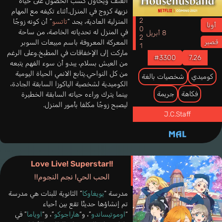
العنف ويحاول كسب الحصول على حياة
نزيهة كزوج في المنزل.أثناء تكيفه مع المهام
2021
المنزلية العادية، يجد “
تاتسو
” أن كونه زوجًا
أونا
في المنزل له تحدياته الخاصة، من ساحة
8 أبريل
المعركة المعروفة باسم مبيعات السوبر
قصير
ماركت إلى الإخفاقات في المطبخ.وعلى الرغم
#3300
7.26
من العيش بسلام، يبدو أن سوء الفهم يتبعه
من كل النواحي.يتابع الانمي الحياة اليومية
كوميدي
شخصيات بالغة
الكوميدية لشخصية الياكوزا السابقة الجادة،
فكاهة
جريمة
بينما يترك وراءه حياته السابقة الخطيرة
ليصبح زوجًا مكلفا بأمور المنزل.
J.C.Staff
Love Live! Superstar!!
الحب الحي! نجم النجوم!!
مدرسة “
يويغاوكا
” الثانوية للبنات هي مدرسة
تم إنشاؤها حديثًا تقع بين أحياء
“
اوموتيساندو
”، و“
هاراجوكو
”، و“
اوياما
” في