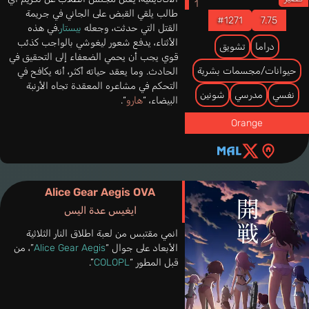
طالب يلقي القبض على الجاني في جريمة
#1271
7.75
القتل التي حدثت، وجعله
بيستار
.في هذه
الأثناء، يدفع شعور ليغوشي بالواجب كذئب
دراما
تشويق
قوي يجب أن يحمي الضعفاء إلى التحقيق في
حيوانات/مجسمات بشرية
الحادث. وما يعقد حياته أكثر، أنه يكافح في
التحكم في مشاعره المعقدة تجاه الأرنبة
نفسي
مدرسي
شونين
البيضاء، “
هارو
“.
Orange
Alice Gear Aegis OVA
ايغيس عدة اليس
انمي مقتبس من لعبة اطلاق النار الثلاثية
الأبعاد على جوال “
Alice Gear Aegis
”، من
قبل المطور “
COLOPL
”.