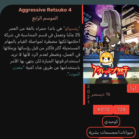
Aggressive Retsuko 4
الموسم الرابع
“
ريتسوكو
” هي باندا حمراء بالغة من العمر
25 عامًا وتعمل في قسم المحاسبة في شركة
أحلامها.لكنها مضطرة لمواصلة القيام بالمهام
المستحيلة أكثر فأكثر من قبل رؤسائها وزملائها
في العمل، وتضطر لعدم الرد لأنها لا تريد
استخدام قوتها الجبارة.لكن ينتهي بها الأمر
باستخدامها عن طريق غناء أغنية “
معدن
الموت
”.
2021
أونا
16 ديسمبر
#3172
7.28
كوميدي
حيوانات/مجسمات بشرية