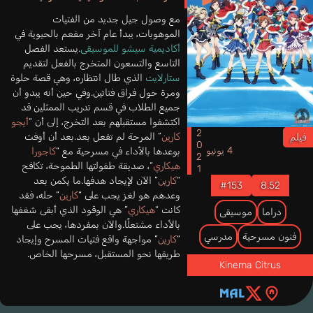
مع وصول جيل جديد من الفتيات
الموهوبات، يبدأ عام آخر مفعم بالحيوية في
أكاديمية سيشو للموسيقى
.يستعد الفصل
التاسع والتسعون المتخرج بالفعل لتقديم
ستارلايت
الذي طال انتظاره، وهي قصة حلوة
ومرة حول فراق فتاتين.وفي حين أنه يبدو أن
جميع الطلاب في قسم تدريب الممثلين قد
اكتشفوا مستقبلهم بعد التخرج، إلى أن “
أيجو
2021
كارين
” المرحة لم تفعل بعد.بعد أن أوفت
فيلم
4 يونيو
بوعدها بالأداء في مسرحية مع “
كاجورا
هيكاري
“، صديقة طفولتها الطموحة، تكافح
“
كارين
” الآن لإيجاد هدفها.ما يكمن بعد
#153
8.52
وعدهم هو لغز يجب على “
كارين
” حله، فقد
كانت “
هيكاري
” هي الوقود الذي أبقى شغفها
دراما
موسيقى
بالأداء مشتعلًا.والآن بمفردها، يجب على
فنون مسرحية
مدرسي
“
كارين
” مواجهة واقع فتيات المسرح وإيجاد
طريقها نحو المستقبل، مسرحها الخاص.
Kinema Citrus