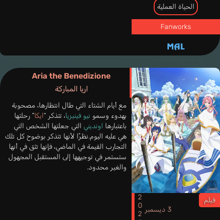
الحياة العملية
Fanworks
Aria the Benedizione
اريا المباركة
مع أيام الشتاء التي طال انتظارها، مصحوبة
بهدوء وسمو
نيو فينيزيا
، تتذكر “
ايكا
” رحلتها
باعتبارها
اونديني
التي جعلتها الشخص التي
هي عليه اليوم.نظرًا لأنها تتذكر بوضوح كل تلك
التجارب القيمة في الماضي، فإنها تثق في أنها
ستستمر في توجيهها إلى المستقبل المجهول
والغير محدود.
2021
فيلم
3 ديسمبر