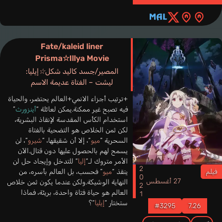
Fate/kaleid liner
Prisma☆Illya Movie
المصير/جسد كاليد شكل☆إيليا:
ليشت – الفتاة عديمة الاسم
+ترتيب أجزاء الانمي+العالم يحتضر، والحياة
فيه تصبح غير ممكنة.يمكن لعائلة “
أينزورث
”
استخدام الكأس المقدسة لإنقاذ البشرية،
لكن ثمن الخلاص هو التضحية بالفتاة
السحرية “
ميو
“، إلا أن شقيقها، “
شيرو
“، لن
يسمح لهم بالحصول عليها دون قتال.الآن
الأمر متروك لـ”
إليا
” للتدخل وإيجاد حل لن
2021
فيلم
ينقذ “
ميو
” فحسب، بل العالم بأسره، من
27 أغسطس
النهاية الوشيكة.ولكن عندما يكون ثمن خلاص
العالم هو حياة فتاة واحدة، بريئة، فماذا
ستختار “
إيليا
“؟
#3295
7.26