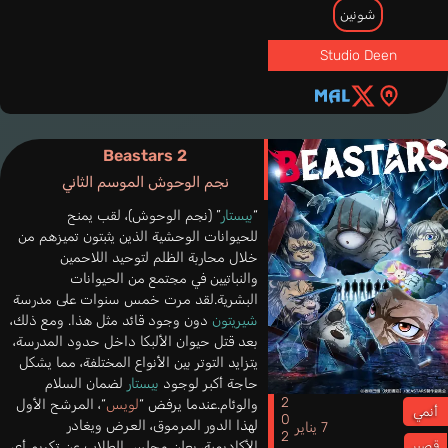
شونين
Studio Deen
Beastars 2
نجم الوحوش الموسم الثاني
“
بيستار
” (نجم الوحوش)، لقب يمنح
للحيوانات الوحشية الذين يثبتون تميزهم من
خلال محاربة الظلم لتوحيد اللاحمين
والنباتيين في مجتمع من الحيوانات
البشرية.لقد مرت خمس سنوات على مدرسة
شيريتون
دون وجود قائد مثل هذا. ومع ذلك،
بعد قتل حيوان الألبكا داخل حدود المدرسة،
يتزايد التوتر بين الأنواع المختلفة، مما يشكل
حاجة أكبر لوجود
بيستار
لضمان السلام
2021
والوئام.عندما يرفض “
لويس
“، المرشح الأول
أنمي
لهذا الدور المرموق، العرض ويغادر
7 يناير
الأكاديمية، يعلن مجلس الطلاب عن تكريم أي
قصير