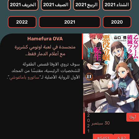
التي فاتتكم.
الشتاء 2021
الربيع 2021
الصيف 2021
الخريف 2021
إن عام 2021 قد أتاح لنا مغامرة جديدة في عالم الأنمي، وهذه القائمة تعكس
تلك الرحلة المثيرة.
2022
2021
2020
Hamefura OVA
متجسدة في لعبة اوتومي كشريرة
مع أعلام الدمار فقط…
سوف تروي الاوفا قصص الطفولة
للشخصيات الرئيسية، مقتبسًا من المجلد
الأول للرواية الأصلية لـ“
ساتورو ياماغوشي
”.
2021
أوفا
30 سبتمبر
#5451
6.87