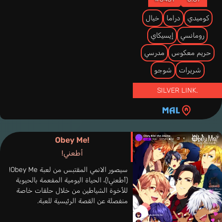
كوميدي
دراما
خيال
رومانسي
إيسيكاي
حريم معكوس
مدرسي
شريرات
شوجو
SILVER LINK.
Obey Me!
أطعني!
سيصور الانمي المقتبس من لعبة Obey Me!
(أطعني!)، الحياة اليومية المفعمة بالحيوية
للأخوة الشياطين من خلال حلقات خاصة
منفصلة عن القصة الرئيسية للعبة.