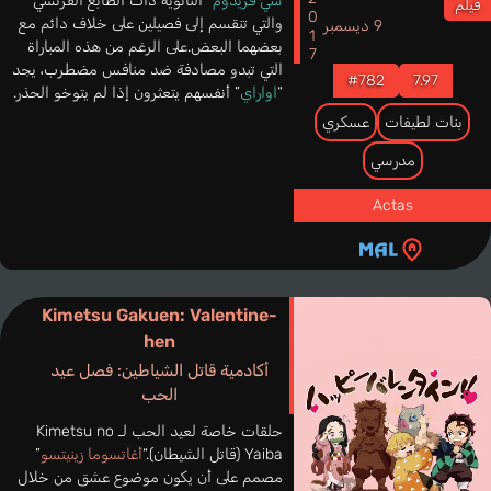
2017
سي فريدوم
” الثانوية ذات الطابع الفرنسي
فيلم
والتي تنقسم إلى فصيلين على خلاف دائم مع
9 ديسمبر
بعضهما البعض.على الرغم من هذه المباراة
التي تبدو مصادفة ضد منافس مضطرب، يجد
#782
7.97
“
اواراي
” أنفسهم يتعثرون إذا لم يتوخو الحذر.
بنات لطيفات
عسكري
مدرسي
Actas
Kimetsu Gakuen: Valentine-
hen
أكادمية قاتل الشياطين: فصل عيد
الحب
حلقات خاصة لعيد الحب لـ Kimetsu no
Yaiba (قاتل الشيطان).“
أغاتسوما زينيتسو
”
مصمم على أن يكون موضوع عشق من خلال