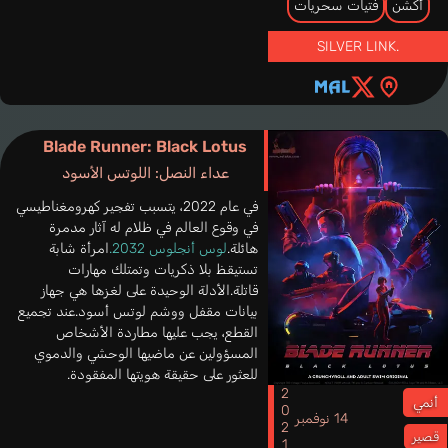
أكشن
فتيات سحريات
SILVER LINK.
Blade Runner: Black Lotus
عداء النصل: اللوتس الأسود
في عام 2022، يتسبب تفجير كهرومغناطيسي
في وقوع العالم في ظلام له آثار مدمرة
هائلة.
لوس أنجلوس 2032.
امرأة شابة
تستيقظ بلا ذكريات وتمتلك مهارات
قاتلة.الأدلة الوحيدة على لغزها هي جهاز
بيانات مقفل ووشم لوتس أسود.عند تجميع
القطع، يجب عليها مطاردة الأشخاص
المسؤولين عن ماضيها الوحشي والدموي
للعثور على حقيقة هويتها المفقودة.
2021
أنمي
14 نوفمبر
قصير