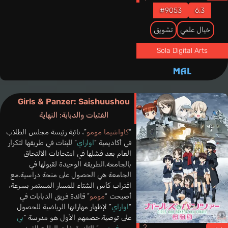
#9053
6.3
خيال علمي
تشويق
Sola Digital Arts
Girls & Panzer: Saishuushou
الفتيات والدبابة: النهاية
“
كاواشيما مومو
”، نائبة رئيسة مجلس الطلاب
في أكاديمية “
اواراي
” للبنات في طريقها لتكرار
العام بعد فشلها في امتحانات الالتحاق
بالجامعة.الطريقة الوحيدة لقبولها في
الجامعة هي الحصول على منحة دراسية.مع
اقتراب كأس الشتاء للمسار المستمر بسرعة،
أصبحت “
مومو
” قائدة فريق الدبابات في
“
اواراي
” لإظهار مهاراتها الرياضية للحصول
على توصية.خصمهم الأول هو مدرسة “
بي