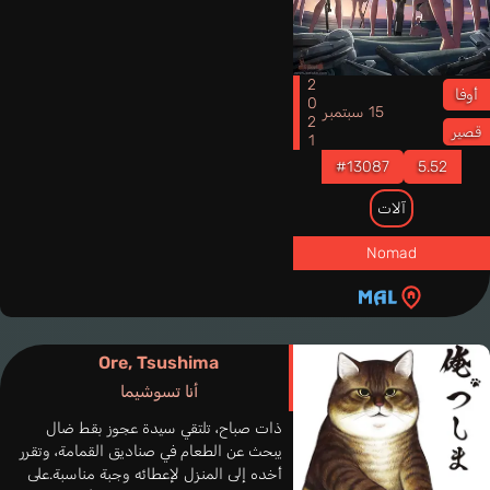
2021
أوفا
15 سبتمبر
قصير
#13087
5.52
آلات
Nomad
Ore, Tsushima
أنا تسوشيما
ذات صباح، تلتقي سيدة عجوز بقط ضال
يبحث عن الطعام في صناديق القمامة، وتقرر
أخده إلى المنزل لإعطائه وجبة مناسبة.على