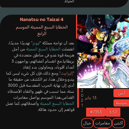
الحياة.
Nanatsu no Taizai 4
الخطايا السبع المميتة الموسم
الرابع
بعد أن تواجه مملكة “
ليونز
” تهديدًا جديدًا،
انفصلت
الخطايا السبع المميتة
من أجل
هزيمة قوة عدو في مناطق متعددة في
بريطانيا.مع انقسام أعضائهم، يواجهون 3
أعداء أقوياء، ويحاولون بدء إنقاذ
“
إليزابيث
“.ومع ذلك، فإن كل شيء ليس كما
يبدو.وخلال هذا، تم الكشف عن حقيقة ما
أدى إلى نهاية الحرب المقدسة قبل 3000
2021
سنة، مما تسبب في ظهور والتقاء الأصدقاء
أنمي
القدامى.هذا الموسم يواصل مغامرات
13 يناير
متوسط
الخطايا السبع المميتة
وأصدقائهم، كما تصل
قواهم إلى حدود هائلة.
#7353
6.57
أكشن
مغامرات
خيال