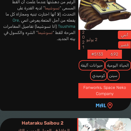
الرغم من دهشتها عندما علمت أن القط
المسمى “
تسوشيما
” لديه القدرة على
التحدث، إلا أنها اختارت تبنيه ومجاراة كل ما
يفعله من أجل المتعة.يعرض انمي
Ore,
Tsushima
(انا تسوشيما) تفاصيل المغامرات
2021
المرحة للقط “
تسوشيما
” الشرِه والكسول في
أنمي
بيته الجديد.
2 يوليو
قصير
#5133
6.92
الحياة اليومية
حيوانات أليفة
سينن
كوميدي
Fanworks
،
Space Neko
Company
Hataraku Saibou 2
الخلايا في العمل الموسم الثاني