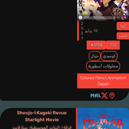
2021
أونا
16 يوليو
قصير
#4158
7.12
كوميدي
خيال
مخلوقات أسطورية
Colored Pencil Animation
Japan
Shoujo☆Kageki Revue
Starlight Movie
فرقة☆البنات الموسيقية: ستارلايت