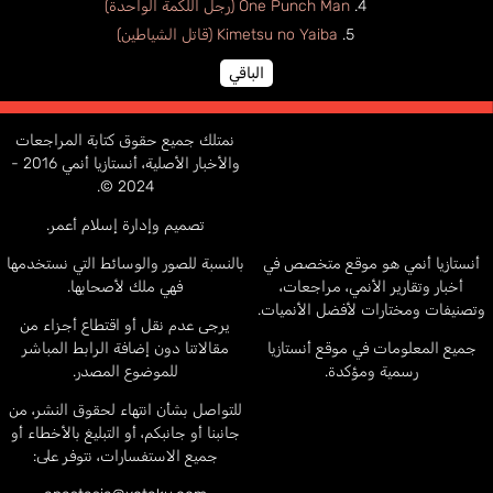
One Punch Man (رجل اللكمة الواحدة)
Kimetsu no Yaiba (قاتل الشياطين)
الباقي
نمتلك جميع حقوق كتابة المراجعات
والأخبار الأصلية، أنستازيا أنمي 2016 -
2024 ©.
تصميم وإدارة إسلام أعمر.
أنستازيا أنمي هو موقع متخصص في
بالنسبة للصور والوسائط التي نستخدمها
أخبار وتقارير الأنمي، مراجعات،
فهي ملك لأصحابها.
وتصنيفات ومختارات لأفضل الأنميات.
يرجى عدم نقل أو اقتطاع أجزاء من
جميع المعلومات في موقع أنستازيا
مقالاتنا دون إضافة الرابط المباشر
رسمية ومؤكدة.
للموضوع المصدر.
للتواصل بشأن انتهاء لحقوق النشر، من
جانبنا أو جانبكم، أو التبليغ بالأخطاء أو
جميع الاستفسارات، نتوفر على: