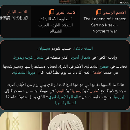
الاسم الياباني
الاسم الرسمي
الاسم العربي
雄伝説 閃の軌跡
The Legend of Heroes:
أسطورة الأبطال: أثار
Sen no Kiseki -
الفولاذ البارد- الحرب
Northern War
الشمالية
السنة 1205
، حسب تقويم
سيبتيان
.
ولِدت “لافي” في
شمال أمبريا
، أفقر منطقة في
شمال غرب زيموريا
.
تجندت في
جيغرز
الشمالية، الأكبر في القارة، لحماية مسقط رأسها وتمييز نفسها
عن جدها “
فلاد
“، الذي كان ذات يوم بطلاً لكنه خان
أمبريا الشمالية
.
غالبًا ما أكسبها تفانيها في مهامها انتهاكات للوائح، وفي يوم من الأيام، أُمرت
بتجميع كتيبة مع “
مارتن
“، و”
إيسيريا
” و”
تاليون
” في مهمة تجسس مستحيلة إلى
إريبونيا
لجمع معلومات عن «
البطل الإمبراطوري
» الذي يمثل تهديدًا غامضًا
لشمال أمبريا
.