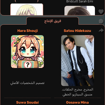
Bridcutt Sarah Emi
فريق الإنتاج
Hara Shouji
Satou Hidekazu
تصميم الشخصيات الأصلي
المخرج, مخرج الحلقات,
منسق السيناريو الخطي
Kunapaneni Anjali
إنجليزي
Suwa Soudai
Oosawa Mina