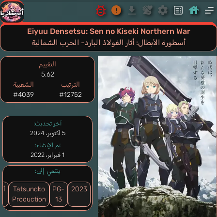
Eiyuu Densetsu: Sen no Kiseki Northern War
أسطورة الأبطال: أثار الفولاذ البارد- الحرب الشمالية
التقييم
5.62
الترتيب
الشعبية
#4039
#12752
آخر تحديث:
5 أكتوبر، 2024
تم الإنشاء:
1 فبراير، 2022
ينتمي إلى:
2023
PG-
Tatsunoko
أك
Production
13