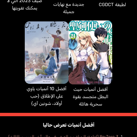
صيف 2023 التي لا
جديدة مع نهايات
لطيفة CGDCT
يمكنك تفويتها
جميلة
Daymond Robbie
إنجليزي
أفضل 10 أنميات ياوي
أفضل أنميات حيث
على الإطلاق {حب
البطل متجسد بقوة
أولاد، شونين آي}
سحرية هائلة
أفضل أنميات تعرض حاليا
Re:Zero 3 (إعادة: الحياة من الصفر، في عالم أخر الموسم الثالث)