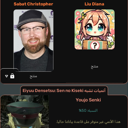
Balmaceda Ben
Sabat Christopher
Liu Diana
إنجليزي
Winslet Lavian
Koichi Makoto
منتج
منتج
أنميات تشبه Eiyuu Densetsu: Sen no Kiseki
Youjo Senki
النسبة: 50%
هذا الأنمي غير متوفر على قاعدة بياناتنا حاليا.