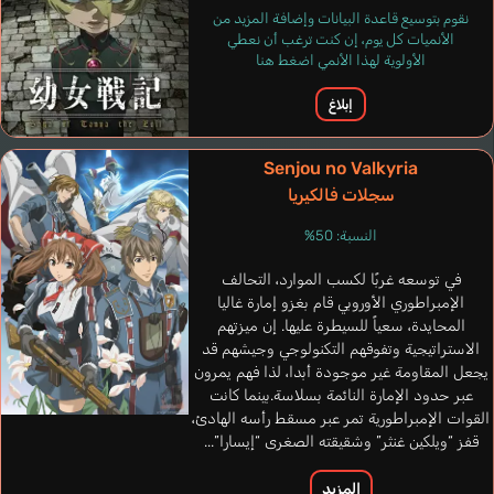
نقوم بتوسيع قاعدة البيانات وإضافة المزيد من
الأنميات كل يوم، إن كنت ترغب أن نعطي
Roach Sarah
الأولوية لهذا الأنمي اضغط هنا
إنجليزي
إبلاغ
Albarea Rufus
Hirakawa Daisuke
Senjou no Valkyria
سجلات فالكيريا
النسبة: 50%
في توسعه غربًا لكسب الموارد، التحالف
الإمبراطوري الأوروبي قام بغزو إمارة غاليا
المحايدة، سعياً للسيطرة عليها. إن ميزتهم
الاستراتيجية وتفوقهم التكنولوجي وجيشهم قد
يجعل المقاومة غير موجودة أبدا، لذا فهم يمرون
عبر حدود الإمارة النائمة بسلاسة.بينما كانت
القوات الإمبراطورية تمر عبر مسقط رأسه الهادئ،
قفز “ويلكين غنثر” وشقيقته الصغرى “إيسارا”...
المزيد