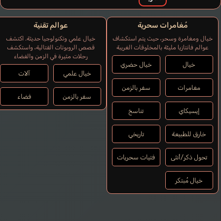
مُغامرات سحرية
عوالم تقنية
خيال ومغامرة وسحر، حيث يتم استكشاف
خيال علمي وتكنولوجيا حديثة. اكتشف
Douglas D.C.
عوالم فانتازيا مليئة بالمخلوقات الغريبة
قصص الروبوتات القتالية، واستكشف
إنجليزي
رحلات مثيرة في الزمن والفضاء
خيال
خيال حضري
Arundel Lechter
خيال علمي
آلات
Morita Masakazu
مغامرات
سفر بالزمن
سفر بالزمن
فضاء
إيسيكاي
تناسخ
خارق للطبيعة
تاريخي
تحول ذكر/أنثى
فتيات سحريات
خيال مُبتكر