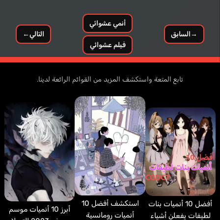
أنمي عشوائي
→
السابق
التالي
←
فيلم عشوائي
Shipman Matt
إنجليزي
Mittelman Max
إنجليزي
تابع المتعة واستكشف المزيد من القوائم الرائعة لدينا.
Bannings Lloyd
Kakihara Tetsuya
استكشف أفضل 10
أفضل 10 أنميات بنات
أبرز 10 أنميات موسم
أنميات رومانسية
لطيفات يفعلن أشياء