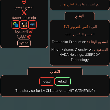
تم إصداره على :
كرانشي رول
.
الموقع الرسمي
الإنتاج
@sen_animejp
النوع :
أنمي تلفزيوني (TV)
(إنجليزي)
المصدر الرئيسي :
لعبة
(ياباني)
استديو الإنتاج :
Tatsunoko Production
Syoboi
المنتجون :
Nihon Falcom, Crunchyroll,
NADA Holdings, USERJOY
Technology
الأغاني
البداية
النهاية
The story so far by Chisato Akita (MIT GATHERING)