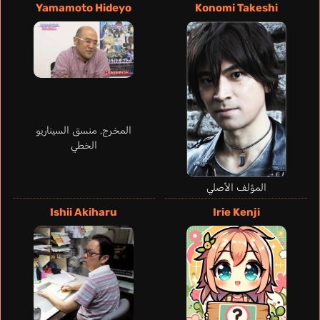
Yamamoto Hideyo
Konomi Takeshi
المخرج, منسق السيناريو
الخطي
المؤلف الأصلي
Mendes Paulo
Ishii Akiharu
Irie Kenji
برتغالي
Inui Sadaharu
Tsuda Kenjirou