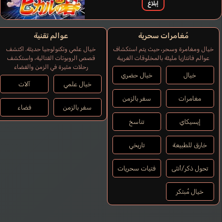
إبلاغ
Soares Pedro
Snow Derick
Gutiérrez Eduardo
مُغامرات سحرية
عوالم تقنية
برتغالي
إنجليزي
إسباني
خيال ومغامرة وسحر، حيث يتم استكشاف
خيال علمي وتكنولوجيا حديثة. اكتشف
عوالم فانتازيا مليئة بالمخلوقات الغريبة
قصص الروبوتات القتالية، واستكشف
Momoshiro
رحلات مثيرة في الزمن والفضاء
Takeshi
خيال
خيال حضري
Onosaka Masaya
خيال علمي
آلات
مغامرات
سفر بالزمن
سفر بالزمن
فضاء
إيسيكاي
تناسخ
خارق للطبيعة
تاريخي
تحول ذكر/أنثى
فتيات سحريات
خيال مُبتكر