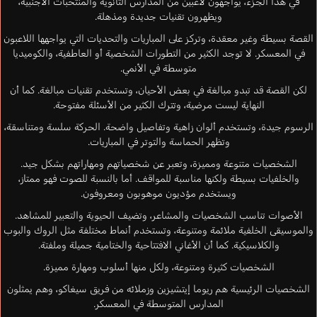
في هذا الجزء، يواجهون لاعبين من المدارس الثانوية والمنتخبات الأجنبية،
ويظهرون تقنيات جديدة ومذهلة.
القصة بسيطة وغير معقدة، وتركز على المباريات والتحديات التي يواجهها اللاعبون
في المعسكر. لا توجد الكثير من التطورات الشخصية أو العاطفية، والكوميديا
متوسطة في الأنمي.
لكن القصة قد تبدو مبالغة في بعض الأحيان، وتستخدم تقنيات مبالغة. كما أن
النهاية ليست مرضية، وتترك الكثير من الأسئلة مفتوحة.
الرسوم جيدة، وتستخدم ألوان زاهية وتفاصيل واضحة. الحركة سلسة ومتناسقة،
وتظهر الحماسة والتوتر في المباريات.
الشخصيات متنوعة ومميزة، وتعبر عن شخصياتهم ومهاراتهم بشكل جيد.
والخلفيات بسيطة ولكنها مناسبة للمواقف. أما بالنسبة للصوت فهو ممتاز،
ويستخدم مؤديون موهوبون ومعروفون.
الأصوات تناسب الشخصيات والمشاعر، وتضيف الحيوية والتعبير للمشاهد.
والموسيقى الخلفية ملائمة ومتنوعة، وتستخدم أنماط مختلفة مثل الروك والبوب
والكلاسيكية. كما أن الأغاني الافتتاحية والختامية جميلة وملفتة.
الشخصيات كثيرة ومتنوعة، ولكل منها أسلوب ومهارة مميزة.
الشخصيات الرئيسية هم ريوما إيتشيزين وزملائه من فريق سيغاكو، وهم يمثلون
المدارس المتوسطة في المعسكر.