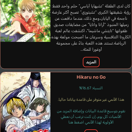
إسباني
إنجليزي
كان لدى الطفلة “تشيهايا آياسي” حلم واحد فقط:
برتغالي
رؤية شقيقتها الكبرى “تشيتوزي” تصبح أكثر عارضة
ناجحة في اليابان.ومع ذلك، عندما دافعت عن
Kikumaru Eiji
Takahashi Hiroki
زميلها المنبوذ “أراتا واتايا” من مضايقات صديق
طفولتها “تايتشي ماشيما“، اكتشفت عالم لعبة
الكاروتا التنافسية وسرعان ما أصبحت مولعة بهذه
الرياضة.تستند هذه اللعبة بناءً على مجموعة
أوغورا للمئة...
المزيد
Hikaru no Go
النسبة: 16.67%
هذا الأنمي غير متوفر على قاعدة بياناتنا حاليا.
نقوم بتوسيع قاعدة البيانات وإضافة المزيد من
الأنميات كل يوم، إن كنت ترغب أن نعطي
الأولوية لهذا الأنمي اضغط هنا