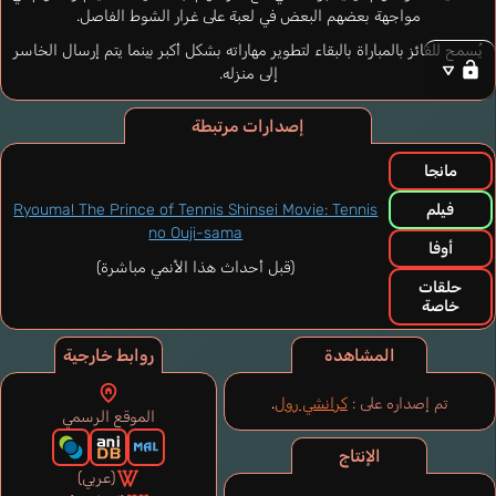
مواجهة بعضهم البعض في لعبة على غرار الشوط الفاصل.
يُسمح للفائز بالمباراة بالبقاء لتطوير مهاراته بشكل أكبر بينما يتم إرسال الخاسر
إلى منزله.
إصدارات مرتبطة
مانجا
فيلم
Ryouma! The Prince of Tennis Shinsei Movie: Tennis
no Ouji-sama
أوفا
(قبل أحداث هذا الأنمي مباشرة)
حلقات
خاصة
المشاهدة
روابط خارجية
تم إصداره على :
كرانشي رول
.
الموقع الرسمي
الإنتاج
(عربي)