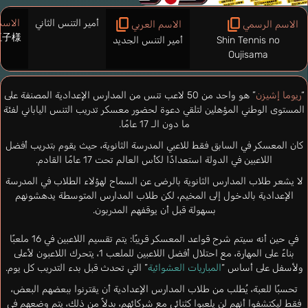
أمير التنس الثاني
الاسم 
الاسم الرسمي
الاسم العربي
王子様
Shin Tennis no
أمير التنس الجديد
Oujisama
“
ريوما إشيزن
” هو واحد من 50 لاعب تنس من المدارس الإعدادية المصنفة على
المستوى الوطني المؤهلين لتلقي دعوة لحضور معسكر تدريب التنس الياباني لفئة
ما دون الـ 17 عامًا.
كان المعسكر في السابق فقط للاعبي المدرسة الثانوية، حيث يقوم بتدريب أفضل
اللاعبين في الدولة استعدادًا لكأس العالم تحت 17 عامًا القادم.
لا يشعر طلاب المدارس الثانوية بالرضى عن السماح لهؤلاء الطلاب في المدرسة
الإعدادية بالدخول إلى المخيم، لكن طلاب المدارس المتوسطة يدهشونهم
بسهولة قبل أن يوقفهم المدربون.
في حين أنه سيتم شرح قواعد المعسكر قريبًا: يتم تقسيم اللاعبين في 16 ملعبًا
بناءً على المهارة، مع احتلال أفضل اللاعبين للملعب 1، يتحرك اللاعبون لأعلى
ولأسفل على أساس “
المباريات العشوائية
” التي تحدث قبل بدء التدريب كل يوم.
تحسبًا للعبة، يُطلب من طلاب المدارس الإعدادية أن يقترنوا ببعضهم البعض،
فقط ليكتشفوا أنهم لن يلعبوا كثنائي مع شركائهم، بدلاً من ذلك، يتم وضعهم في