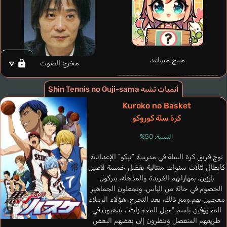
منتج مساعد
مخرج الصوت
أنميات تشبه Shin Tennis no Ouji-sama
Kuroko no Basket
كرة سلة كوروكو
النسبة: 50%
توج فريق كرة السلة في مدرسة “تيكو” الإعدادية
كأبطال لثلاث سنوات متتالية بفضل خمسة لاعبين
بارزين، بمهاراتهم الفريدة والمذهلة، يتركون
Lazcano Samuel
الخصوم في حالة من اليأس، ويجعلون الجماهير
Morais Mike
إسباني
معجبين بهم.ومع ذلك، بعد التخرج، هؤلاء الزملاء
برتغالي
المعروفين باسم “جيل المعجزات”، يذهبون في
طريقهم المنفصل وينظرون إلى بعضهم البعض