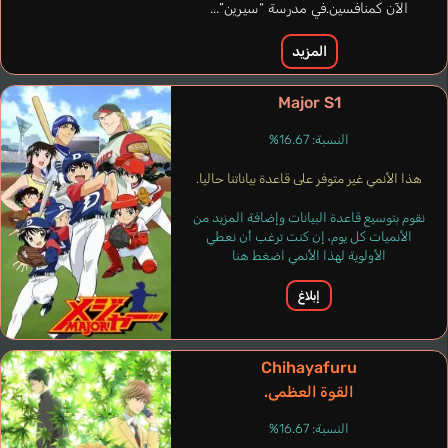
Kawamura
الآن كمنافسين.في مدرسة “سيرين”...
Takashi
المزيد
Kawamoto Naru
Major S1
النسبة: 16.67%
هذا الأنمي غير متوفر على قاعدة بياناتنا حاليا.
نقوم بتوسيع قاعدة البيانات وإضافة المزيد من
الأنميات كل يوم، إن كنت ترغب أن نعطي
الأولوية لهذا الأنمي اضغط هنا
إبلاغ
Chihayafuru
القوة العظمى.
Rivas Villareal
النسبة: 16.67%
Fernando
Sardinha Anthony
Bacedo Rodrigo