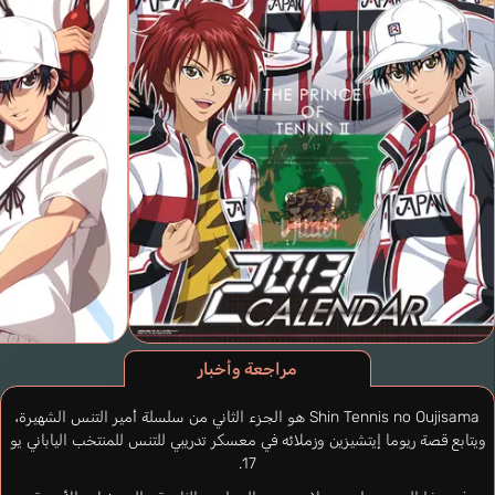
مراجعة وأخبار
Shin Tennis no Oujisama هو الجزء الثاني من سلسلة أمير التنس الشهيرة،
ويتابع قصة ريوما إيتشيزين وزملائه في معسكر تدريبي للتنس للمنتخب الياباني يو
17.