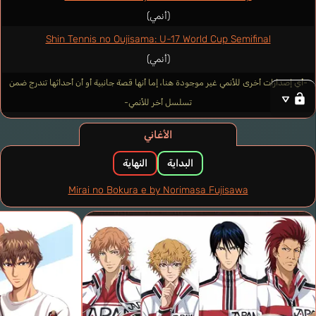
(أنمي)
Shin Tennis no Oujisama: U-17 World Cup Semifinal
(أنمي)
-أي إصدارات أخرى للأنمي غير موجودة هنا، إما أنها قصة جانبية أو أن أحداثها تندرج ضمن
تسلسل أخر للأنمي-
الأغاني
البداية
النهاية
Mirai no Bokura e by Norimasa Fujisawa