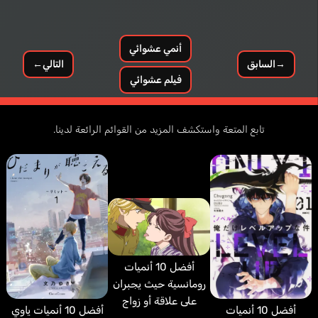
أنمي عشوائي
→
السابق
التالي
←
فيلم عشوائي
Montaño Emiliano
Castro Júlia
إسباني
برتغالي
تابع المتعة واستكشف المزيد من القوائم الرائعة لدينا.
أفضل 10 أنميات
رومانسية حيث يجبران
على علاقة أو زواج
أفضل 10 أنميات
أفضل 10 أنميات ياوي