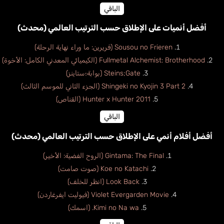
الباقي
أفضل أنميات على الإطلاق حسب الترتيب العالمي (محدث)
Sousou no Frieren (فريرين: ما وراء نهاية الرحلة)
Fullmetal Alchemist: Brotherhood (الكيميائي المعدني الكامل: الأخوة)
Steins;Gate (بوابة؛ستاينز)
Shingeki no Kyojin 3 Part 2 (الجزء الثاني للموسم الثالث)
Hunter x Hunter 2011 (القناص)
الباقي
أفضل أفلام أنمي على الإطلاق حسب الترتيب العالمي (محدث)
Gintama: The Final (الروح الفضية: الأخير)
Koe no Katachi (صوت صامت)
Look Back (انظر للخلف)
Violet Evergarden Movie (فيوليت ايفرغاردن)
Kimi no Na wa. (اسمك)