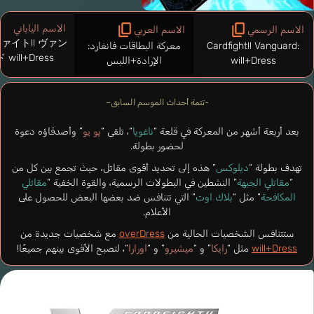
الاسم الياباني
الاسم الرسمي
الاسم العربي
ァイト!! ヴァン
Cardfight!! Vanguard:
معركة البطاقات فانغارد:
will+Dress
will+Dress
الإرادة+اللبس
-تتمة أحداث الموسم السابق–
بعد أربعة أشهر من المعركة في قلعة “
ناغويا
“، تلقى “
يو يو
” وأصدقاؤه دعوة
لحضور بطولة.
تهدف بطولة “
ديلوكس
” هذه إلى تحديد أقوى مقاتل، حيث تجمع بين كل من
“
مقاتلي الجبهة
” النشطين في البطولات الرسمية، والقوة الخفية “
مقاتلي
المكافحة
” مثل “
بلاك اوت
” التي تتنافس ضد بعضها البعض للحصول على
الأعلام.
ستتنافس الشخصيات الحالية من
overDress
مع شخصيات جديدة من
will+Dress
مثل “
رايكا
” و “
ميشيرو
” و “
اورارا
“، لتصبح الأقوى بينهم جميعًا!