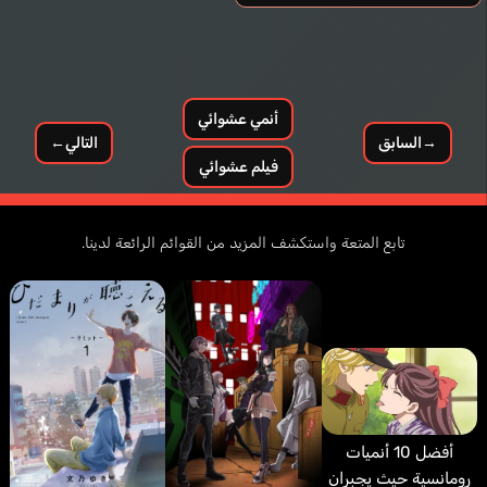
Ishigame Zakusa
Itou Masahiro
أنمي عشوائي
→
السابق
التالي
←
فيلم عشوائي
تابع المتعة واستكشف المزيد من القوائم الرائعة لدينا.
أفضل 10 أنميات
رومانسية حيث يجبران