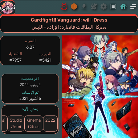
Cardfight!! Vanguard: will+Dress
معركة البطاقات فانغارد: الإرادة+اللبس
التقييم
6.87
الترتيب
الشعبية
#7957
#5421
آخر تحديث:
4 يونيو، 2024
تم الإنشاء:
5 أكتوبر، 2021
ينتمي إلى:
2022
Kinema
Studio
أنم
Jemi
Citrus