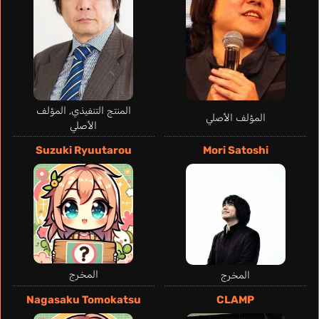
المنتج التنفيذي, المؤلف
المؤلف الأصلي
الأصلي
Suzuki Ryuutarou
Mori Satoshi
Bergen Alex
إنجليزي
Ebata Touya
Uchida Yuuma
المخرج
المخرج
Nagasaku Tomokatsu
CLAMP