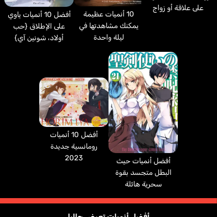
على علاقة أو زواج
10 أنميات عظيمة
أفضل 10 أنميات ياوي
يمكنك مشاهدتها في
على الإطلاق {حب
ليلة واحدة
أولاد، شونين آي}
أفضل 10 أنميات
رومانسية جديدة
2023
أفضل أنميات حيث
البطل متجسد بقوة
سحرية هائلة
أفضل أنميات تعرض حاليا