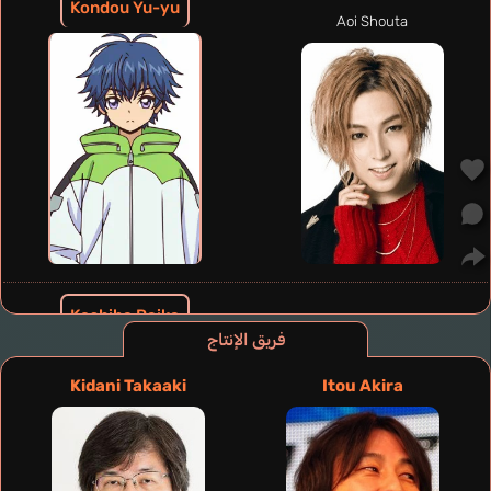
Kondou Yu-yu
Aoi Shouta
Koshiba Raika
Ogasawara Jin
فريق الإنتاج
Kidani Takaaki
Itou Akira