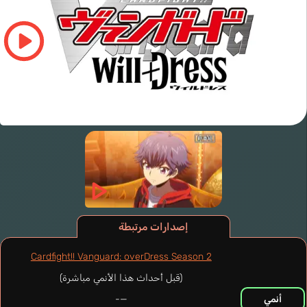
إصدارات مرتبطة
Cardfight!! Vanguard: overDress Season 2
(قبل أحداث هذا الأنمي مباشرة)
أنمي
—-