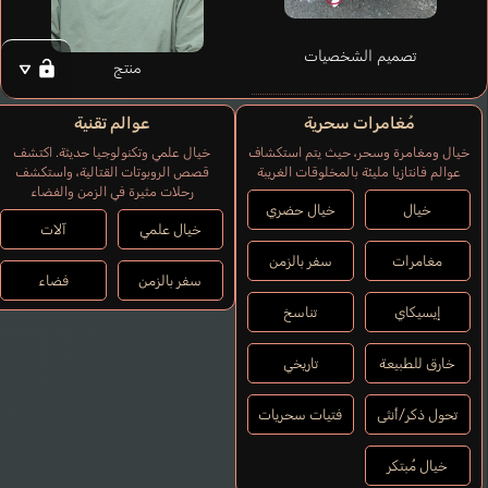
تصميم الشخصيات
منتج
مُغامرات سحرية
عوالم تقنية
Bauer Brett
خيال ومغامرة وسحر، حيث يتم استكشاف
خيال علمي وتكنولوجيا حديثة. اكتشف
إنجليزي
عوالم فانتازيا مليئة بالمخلوقات الغريبة
قصص الروبوتات القتالية، واستكشف
رحلات مثيرة في الزمن والفضاء
خيال
خيال حضري
Iseki Masanori
خيال علمي
آلات
Morishima Shuuta
مغامرات
سفر بالزمن
سفر بالزمن
فضاء
إيسيكاي
تناسخ
خارق للطبيعة
تاريخي
تحول ذكر/أنثى
فتيات سحريات
خيال مُبتكر