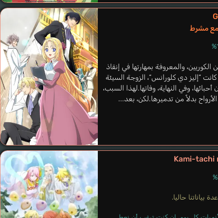
G
Seidel Lindsay
 مع مشرط
إنجليزي
Adam
الكوريين، والمعروفة بمهارتها في إنقاذ
Akabane Kenji
انت “إليز دي كلورانس“، الزوجة السيئة
حبائها، وفي النهاية، وفاتها.لهذا السبب،
واح بدلاً من تدميرها.لكن، بعد...
Kami-tachi 
ة بياناتنا حاليا.
Alfred
لأنميات كل يوم، إن كنت ترغب أن نعطي