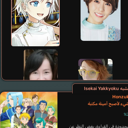
Isekai Yak
Honzuk
Lea Morgan
يء لأصبح أمينة مكتبة
إنجليزي
Hsu Maggie
المندرينية
 محدودة في القراءة، بغض النظر عن