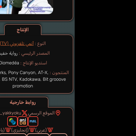
الإنتاج
النوع :
أنمي تلفزيوني (TV)
المصدر الرئيسي :
رواية خفيف
استديو الإنتاج :
Diomedéa
المنتجون :
rks, Pony Canyon, AT-X,
, BS NTV, Kadokawa, Bit grooove
promotion
روابط خارجية
الموقع الرسمي
i_yakkyoku
(عربي)
(إنجليزي)
(يا