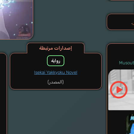
.
إصدارات مرتبطة
رواية
Musoute
Isekai Yakkyoku Novel
(المصدر)