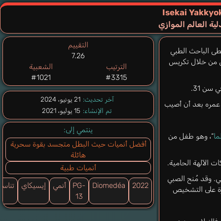
Isekai Yakkyo
ية العالم الموازي
التقييم
طى الباحث الطبي
7.26
ضى من خلال تكريس
الترتيب
الشعبية
#1021
#3315
 سن 31.
آخر تحديث:
21 يونيو، 2024
عمره بعد أن أصيب
تم الإنشاء:
15 يوليو، 2021
ينتمي إلى:
ما
“، وهو طفل من
أفضل أنميات حيث البطل متجسد بقوة سحرية
هائلة
ت الآلهة الحامية.
أنميات طبية
. وقد مُنح الصبي
2022
Diomedéa
PG-
أنمي
إيسيكاي
تناسخ
درة على التشخيص
13