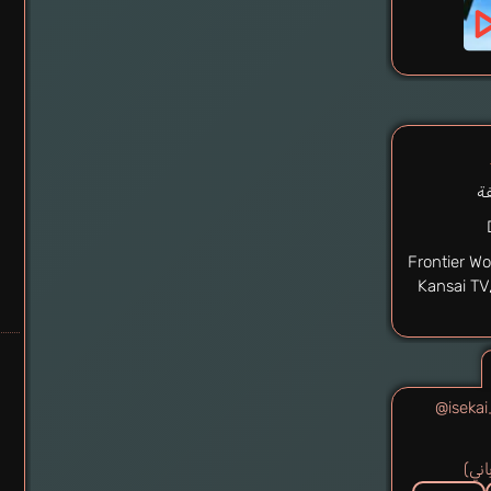
ة
Frontier Wo
Kansai TV
@iseka
باني)