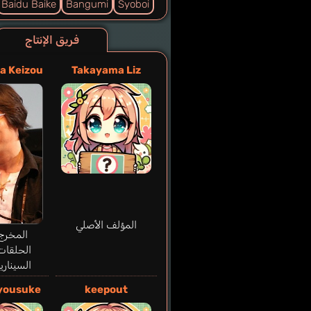
Baidu Baike
Bangumi
Syoboi
فريق الإنتاج
a Keizou
Takayama Liz
المؤلف الأصلي
المخرج
الحلقات
السيناري
yousuke
keepout