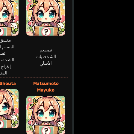
منسق
الرسوم ا
تصميم
تصم
الشخصيات
الشخصيا
الأصلي
إخراج 
المت
Shouta
Matsumoto
Mayuko