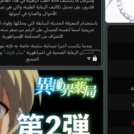
وسرعان ما يكتشف حالة الطب الرهيبة في هذا العالم،
قادرون على تحمل تكاليف الرعاية الطبية، والتي هي غي
الأحوال، والضارة في أسوئها.
باستخدام المعرفة الحديثة السابقة التي يمتلكها، وقواه ال
تدريجيا اسما لنفسه كصيدلي على الرغم من صغر سنه،
الاعتراف من المحكمة الإمبراطورية.
عندما يكتسب أخيرا صيدلية سليمة خاصة به، فإنه ين
لتحسين الرعاية الصحية في امبراطورية “
سان فلوف
” و
الجميع.
A