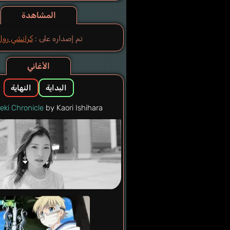
المشاهدة
تم إصداره على :
كرانشي رول
الأغاني
البداية
النهاية
ki Chronicle
by Kaori Ishihara