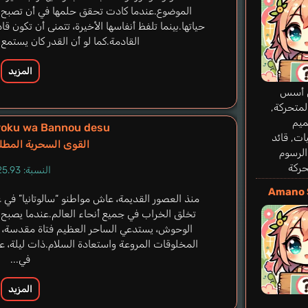
الموضوع.عندما كادت تحقق حلمها في أن تصبح 
حياتها.بينما تلفظ أنفاسها الأخيرة، تتمنى أن تكون ق
القادمة.كما لو أن القدر كان يستمع 
المزيد
 أسس
لمتحركة,
يم
ryoku wa Bannou desu
ت, قائد
القوى السحرية المطل
الرسوم
حركة
النسبة: 25.93%
Amano 
منذ العصور القديمة، عاش مواطنو “سالوتانيا” في
تخلق الخراب في جميع أنحاء العالم.عندما يصبح ف
الوحوش، يستدعي الساحر العظيم فتاة مقدسة، 
المخلوقات المروعة واستعادة السلام.ذات ليلة، ع
في...
المزيد