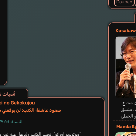
Douban
Kusakaw
أنميات تشبه kyoku
i no Gekokujou
, مخرج
, منسق
صعود عاشقة الكتب: لن يوقفني ش
و الخطي
النسبة: 29.63%
Maeda K
“موتوسو اورانو”، تحب الكتب ولديها رغبة غير