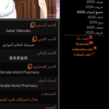
صيف 2024
خريف 2024
جميع أنميات 2025
شتاء 2025
ربيع 2025
الاسم الرسمي
صيف 2025
Isekai Yakkyoku
خريف 2025
أفضل 10
الاسم العربي
الموسوعة
صيدلية العالم الموازي
بحث وتصنيفات
الاسم الياباني
نبض أنستازيا
異世界薬局
الاسم الإنجليزي
lternate World Pharmacy
أسماء أخرى
Parallel World Pharmacy
التصنيفات
خيال
،
إيسيكاي
،
طبي
،
تناسخ
الموسم