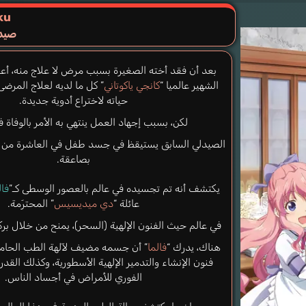
ku
صيدل
بعد أن فقد أخته الصغيرة بسبب مرض لا علاج منه، أع
الشهير عالميا “
كانجي ياكوتاني
” كل ما لديه لعلاج المر
حياته لاختراع أدوية جديدة.
لكن، بسبب إجهاد العمل ينتهي به الأمر بالوفاة في
الصيدلي السابق يستيقظ في جسد طفل في العاشرة من 
بصاعقة.
يكتشف أنه تم تجسيده في عالم بالعصور الوسطى كـ”
فال
عائلة “
دي ميديسيس
” المحترَمة.
في عالم حيث الفنون الإلهية (السحر)، يمنح من خلال بركا
هناك، يدرك “
فالما
” أن جسمه مضيف لآلهة الطب الحامي
فنون الإنشاء والتدمير الإلهية الأسطورية، وكذلك الق
الفوري للأمراض في أجساد الناس.