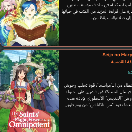
Soller Charlotte
أمينة مكتبة، في حادث مؤسف، تنتهي
Hondo Kaede
ادرة على قراءة المزيد من الكتب في حياتها
إلى صلاتها!تستيقظ من...
Seijo no Ma
قة للقديسة
 غطاء من الـ”مياسما“، قوة تجلب وحوش
رسان المملكة غير قادرين على احتواء
وهي “القديس” الأسطوري لإبادة هذه
ندما تعود “سي تاكاناشي” من يوم طويل