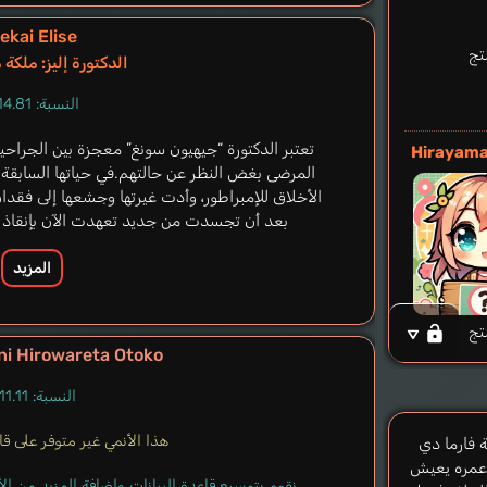
ekai Elise
تج
الدكتورة إليز: ملكة
النسبة: 14.81%
تعتبر الدكتورة “جيهيون سونغ” معجزة بين الجراحين 
Hirayama
المرضى بغض النظر عن حالتهم.في حياتها السابقة ك
الأخلاق للإمبراطور، وأدت غيرتها وجشعها إلى فقدان أ
بعد أن تجسدت من جديد تعهدت الآن بإنقاذ الأر
المزيد
تج
ni Hirowareta Otoko
النسبة: 11.11%
هذا الأنمي غير متوفر على قاعد
 فارما دي
عمره يعيش
نقوم بتوسيع قاعدة البيانات وإضافة المزيد من ا