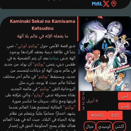
Kaminaki Sekai no Kamisama
Katsudou
ما يفعله الإله في عالم بلا آلهة
تدور قصة الأنمي حول “
يوكيتو أورابي
“، صبي
نشأ في طائفة دينية يعتقد أفرادها بوجود
آلهة تدعى
ميتاما
.بعد أن يتم التضحية به في
طقس ديني، يتمنى “
يوكيتو
” أن يولد من جديد
في عالم بدون آلهة أو ديانات.ليتجسد من
جديد، ويستيقظ “
يوكيتو
” في عالم آخر مختلف
تمامًا! عالم حيث لا يوجد شيء مثل
الروحانية.التقى “
يوكيتو
” في عالمه الجديد
2023
بفتاة منحرفة تدعى “
أروارو
“، والتي عرّفته على
أنمي
6 أبريل
قريتها.ومع ذلك، سرعان ما تنكسر صورة
قصير
“
يوكيتو
” المثالية لمجتمع هذا العالم عندما
يشهد انتحارًا جماعيًا علنيًا ويتعلم عن نظام
#6690
6.67
نهاية الحياة في البلاد. حيث أنه في هذا العالم
هناك نظام يمنح الحكومة الحق في إصدار
أكشن
كوميدي
خيال