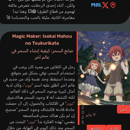
ولكن… أثناء إحدى الرحلات، تتعرض عائلته
لهجوم من قطاع الطرق! 😱💥 وهنا تبدأ
مغامرته الثانية، مليئة بالحب والتحديات! 🚀
Magic Maker: Isekai Mahou
no Tsukurikata
صانع السحر: كيفية إنشاء السحر في
عالم آخر
رجل في الثلاثين من عمره كان يرغب في
استخدام السحر، توفي بشكل غير متوقع،
وعندما استيقظ، وجد نفسه وُلد من جديد في
عالم آخر. أطلق عليه اسم “
ثيون
“، وكان لديه
آمال كبيرة بوجود السحر في ذلك العالم،
لكنه اكتشف أنه لا وجود للسحر هناك.غرق
“
ثيون
” في الاكتئاب والخمول، إلى أن حصلت
2025
أنمي
حادثة قادته لاكتشاف وجود السحر.“صحيح،
9 يناير
إن لم يكن هناك سحر، فسأصنعه
بنفسي.”بهذه الفكرة بدأ “
ثيون
” البحث عن
السحر منذ ذلك اليوم. في النهاية، من خلال
#5910
6.79