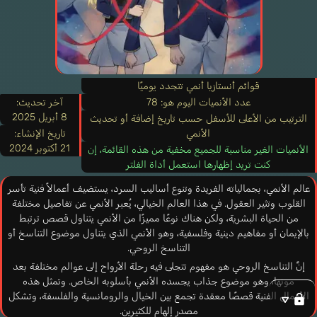
قوائم أنستازيا أنمي تتجدد يوميًا
عدد الأنميات اليوم هو: 78
آخر تحديث:
8 أبريل 2025
الترتيب من الأعلى للأسفل حسب تاريخ إضافة أو تحديث
الأنمي
تاريخ الإنشاء:
21 أكتوبر 2024
الأنميات الغير مناسبة للجميع مخفية من هذه القائمة، إن
كنت تريد إظهارها استعمل أداة الفلتر
عالم الأنمي، بجمالياته الفريدة وتنوع أساليب السرد، يستضيف أعمالاً فنية تأسر
القلوب وتثير العقول. في هذا العالم الخيالي، يُعبر الأنمي عن تفاصيل مختلفة
من الحياة البشرية، ولكن هناك نوعًا مميزًا من الأنمي يتناول قصص ترتبط
بالإيمان أو مفاهيم دينية وفلسفية، وهو الأنمي الذي يتناول موضوع التناسخ أو
التناسخ الروحي.
إنَّ التناسخ الروحي هو مفهوم تتجلى فيه رحلة الأرواح إلى عوالم مختلفة بعد
موتها، وهو موضوع جذاب يجسده الأنمي بأسلوبه الخاص. وتمثل هذه
الأعمال الفنية قصصًا معقدة تجمع بين الخيال والرومانسية والفلسفة، وتشكل
مصدر إلهام للكثيرين.