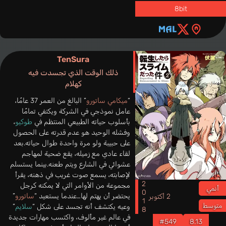
8bit
TenSura
ذلك الوقت الذي تجسدت فيه
كهلام
“
ميكامي ساتورو
” البالغ من العمر 37 عامًا،
عامل نموذجي في الشركة ويكتفي تمامًا
بأسلوب حياته الطبيعي المنتظم في
طوكيو
،
وفشله الوحيد هو عدم قدرته على الحصول
على حبيبة ولو مرة واحدة طوال حياته.بعد
لقاء عادي مع زميله، يقع ضحية لمهاجم
عشوائي في الشارع ويتم طعنه.بينما يستسلم
لإصابته، يسمع صوت غريب في ذهنه، يقرأ
2018
مجموعة من الأوامر التي لا يمكنه كرجل
أنمي
يحتضر أن يهتم لها…عندما يستعيد “
ساتورو
”
2 أكتوبر
متوسط
وعيه يكتشف أنه تجسد على شكل “
سلايم
”
في عالم غير مألوف، واكتسب مهارات جديدة
#549
8.13