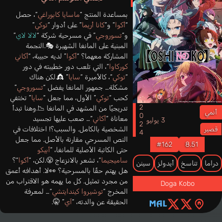
بمساعدة المنتج “
ماسايا كابوراغي
“، حصل
“
أكوا
” و”
كانا أريما
” على أدوار “
توكي
”
و”
تسوروجي
” في مسرحية شركة “
لالا لاي
”
المبنية على المانغا الشهيرة 🎭.النجمة
المشاركة معهما؟ “
أكوا
” لديه حبيبة، “
أكاني
كوركاوا
“، التي تلعب دور خطيبته في دور
“
توكي
“، كالأميرة “
سايا
” 👸.لكن هناك
مشكلة… جمهور المانغا يفضل “
تسوروجي
”
كحب “
توكي
” الأول، مما جعل “
سايا
” تختفي
2024
تدريجيًا من المشهد في المانغا 📉.وهنا تبدأ
أنمي
معاناة “
أكاني
“… صعب عليها تجسيد
3 يوليو
الشخصية بالكامل. والسبب؟! اختلافات في
قصير
النص المسرحي مقارنة بالأصل. مما جعل
#162
8.51
حتى الكاتبة الأصلية للمانغا، “
أبيكو
ساميجيما
“، تشعر بالانزعاج 😤.لكن، “
أكوا
“؟
دراما
تناسخ
أيدولز
سينن
هل يهتم حقًا بالمسرحية؟ 👀لا. أهدافه أعمق
من مجرد تمثيل. كل ما يهمه هو الاقتراب من
Doga Kobo
المخرج “
توشيروا كيندايتشي
“… لمعرفة
الحقيقة عن والدته، “
آي
” 🤫.