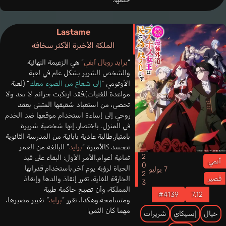
Lastame
الملكة الأخيرة الأكثر سخافة
“
برايد رويال آيفي
” هي الزعيمة النهائية
والشخص الشرير بشكل عام في لعبة
الأوتومي “
إلى شعاع من الضوء معك
” (لعبة
مواعدة للفتيات).فقد ارتكبت جرائم لا تعد ولا
تحصى، من استعباد شقيقها المتبنى بعقد
روحي إلى إساءة استخدام موقعها ضد الخدم
في المنزل. باختصار، إنها شخصية شريرة
بامتياز.طالبة عادية يابانية من المدرسة الثانوية
تتجسد كالأميرة “
برايد
” البالغة من العمر
2023
ثمانية أعوام.الأمر الأول: البقاء على قيد
أنمي
الحياة لرؤية يوم آخر.باستخدام قدراتها
7 يوليو
الخارقة للغاية، تقرر إنقاذ والدها وإنقاذ
قصير
المملكة، وأن تصبح حاكمة طيبة
#4139
7.12
ومتسامحة.وهكذا، تقرر “
برايد
” تغيير مصيرها،
مهما كان الثمن!
خيال
إيسيكاي
شريرات