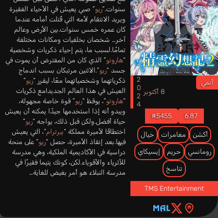
سنوات.“
ريو
” صبي يعيش في الأحياء الفقيرة
ويريد الانتقام لأمه التي قُتلت أمامه عندما
كان عمره خمس سنوات.بين الأرض وعالم
آخر… شخصان بخلفيات ومكانات مختلفة
تمامًا.لسبب ما، يتم إحياء ذكريات وشخصية
“
هاروتو
” الذي كان من المفترض أن يموت في
جسد “
ريو
”.الاثنين مرتبكان بسبب اندماج
2024
ذكرياتهما وشخصياتهما معًا، ليقرر “
ريو
”
أنمي
العيش في هذا العالم الجديد!مع ذكريات
8 أكتوبر
“
هاروتو
”، يوقظ “
ريو
” قوة خاصة مجهولة،
ويبدو أنه إذا استخدمها جيدًا يمكنه أن يعيش
#5455
6.87
حياة أفضل.ولكن قبل ذلك، يواجه “
ريو
”
اختطافًا لأميرة مملكة “
بيرترام
”، التي يعيش
أكشن
مغامرات
خيال
فيها.بعد إنقاذ الأميرة، حصل “
ريو
” على منحة
رومانسي
حريم
إيسيكاي
دراسية في الأكاديمية الملكية، وهي مدرسة
للأثرياء والأقوياء.لكن، كونك يتيما فقيرًا في
تناسخ
مدرسة النبلاء هو أمر بغيض للغاية…
TMS Entertainment