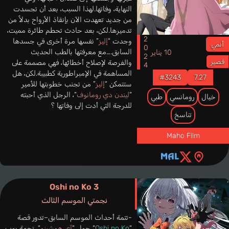
النهاية، وفاتها.لهذا السبب، بعد أن تجسدت
من جديد تعهدت الآن بإنقاذ الأرواح بدلاً من
تدميرها.لكن، بعد حادث تحطم طائرة مميت،
2024
وجدت “
إليز
” نفسها مرة أخرى في جسدها
أنمي
السابق.…مع معرفتها بالطب الحديث
10 يناير
قصير
والفرصة لإصلاح أخطائها، فهي مصممة على
المساهمة في الإمبراطورية كطبيبة.لكن، هل
#3243
7.27
ستتمكن “
إليز
” من تجنب خطوبتها للأمير
“
ليندن دي رومانوف
“، الرجل الذي أحبته
خيال
رومانسي
طبي
للدرجة التي أدت إلى وفاتها ؟
تناسخ
Maho Film
Oshi no Ko 3
نجمتي الموسم الثالث
-تتمة أحداث الموسم السابق–تدور قصة
“
Oshi no Ko
“ حول “
آي هوشينو
“، نجمة بوب