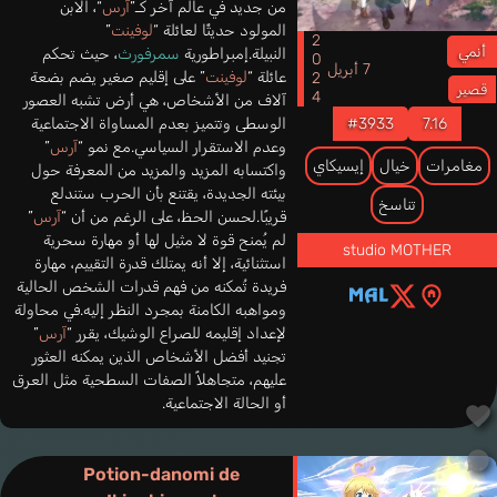
من جديد في عالم آخر كـ”
آرس
“، الابن
المولود حديثًا لعائلة “
لوفينت
”
2024
أنمي
النبيلة.إمبراطورية
سمرفورث
، حيث تحكم
7 أبريل
عائلة “
لوفينت
” على إقليم صغير يضم بضعة
قصير
آلاف من الأشخاص، هي أرض تشبه العصور
#3933
7.16
الوسطى وتتميز بعدم المساواة الاجتماعية
وعدم الاستقرار السياسي.مع نمو “
آرس
”
مغامرات
خيال
إيسيكاي
واكتسابه المزيد والمزيد من المعرفة حول
بيئته الجديدة، يقتنع بأن الحرب ستندلع
تناسخ
قريبًا.لحسن الحظ، على الرغم من أن “
آرس
”
لم يُمنح قوة لا مثيل لها أو مهارة سحرية
studio MOTHER
استثنائية، إلا أنه يمتلك قدرة التقييم، مهارة
فريدة تُمكنه من فهم قدرات الشخص الحالية
ومواهبه الكامنة بمجرد النظر إليه.في محاولة
لإعداد إقليمه للصراع الوشيك، يقرر “
آرس
”
تجنيد أفضل الأشخاص الذين يمكنه العثور
عليهم، متجاهلاً الصفات السطحية مثل العرق
أو الحالة الاجتماعية.
Potion-danomi de