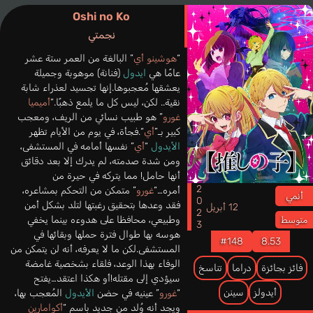
Oshi no Ko
نجمتي
“
هوشينو أي
” البالغة من العمر ستة عشر
عامًا هي
ايدول
(فنانة) موهوبة وجميلة
يعشقها مُعجبوها.إنها تجسيد لعذراء شابة
نقية.. لكن، ليس كل ما يلمع ذهبًا.“
أميميا
غورو
” هو طبيب نسائي من الريف، ومعجب
كبير بـ”
أي
“.فجأة، في يوم من الأيام تظهر
الأيدول
“
أي
” نفسها أمامه في المستشفى،
ومن شدة صدمته، لم يدرك إلا بعد دقائق
أنها حامل! مما يتركه في حيرة من
2023
أمره…“
غورو
” متمكن من التحكم بمشاعره،
أنمي
فقد وعدها بتحقيق رغبتها لتلد بشكل أمن
12 أبريل
وطبيعي، محافظا على هدوءه بينما يخفي
متوسط
هوسه بها طوال فترة حملها وبقائها في
#148
8.53
المستشفى.لكن ما لا يعرفه، أنه لن يتمكن من
الوفاء بهذا الوعد، فلقاء بشخصية غامضة
فائز بجائزة
دراما
تناسخ
سيؤدي إلى مقتله!أو هكذا اعتقد…يفتح
أيدولز
سينن
“
غورو
” عينيه في حضن
الأيدول
المُعجب بها،
ويجد أنه وُلد من جديد باسم “
أكوامارين