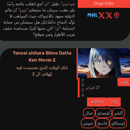
Doga Kobo
هوشينو
“، طفل “
أي
“!مع انقلاب عالمه رأسًا
على عقب، سرعان ما سيتعلم “
غورو
” أن عالم
الترفيه ممهد بالأشواك، حيث المواهب لا
توَلِّد النجاح دائمًا.لكن هل سيتمكن من حماية
ابتسامة “
أي
” التي يحبها كثيرًا بمساعدة حليف
غريب الأطوار وغير متوقع؟
Tensei shitara Slime Datta
Ken Movie 2
ذلك الوقت الذي تجسدت فيه
كهلام: ال 2
2026
فيلم
27 فبراير
#3993
7.15
أكشن
كوميدي
خيال
إيسيكاي
تناسخ
شونين