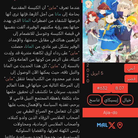
عندما تعرف “
ماين
” أن الكنيسة المقدسة
بحاجة إلى
مانا
من أجل آثارها، فإنها ترى أنها
فرصتها للشفاء من اضطراب
المانا
الذي يهدد
حياتها.بعد رؤية مكتبتهم الوفيرة، ألقت بنفسها
في قبضة الكنيسة وتتوسل للانضمام إلى
الراهبين هناك.في مقابل خدمتها، والإمداد
الوفير بشكل غير عادي من
المانا
، حصلت
“
ماين
” على رداء أزرق لكاهنة متدربة قد ولِدت
كنبيلة، على الرغم من كونها من العامة.ولكن
2020
بالنسبة إلى “
ماين
”، كل هذا الحديث عن المانا
أنمي
والنبل تافه، حيث يمكنها الآن الوصول إلى
5 أبريل
عدد غير محدود من الكتب!بينما تنتقل “
ماين
”
قصير
إلى المرحلة التالية من حياتها في هذا العالم
#632
8.07
الجديد، سرعان ما تكتشف أن تحقيق حلمها
جاء بتكلفة باهظة.المجتمع النبيل قاسي لا
خيال
إيسيكاي
تناسخ
يرحم، تغذيه السياسة والإهمال.يجب عليها
الآن أن تتعامل مع الصراع الطبقي بين
Ajia-do
أصحاب الملابس الزرقاء الذين ولدو كنبلاء،
وأصحاب الملابس الرمادية، ومحاولات
رئيس الكهنة لعزلها، والقضايا السلوكية
المستمرة من خدمها الجدد.بمساعدة عائلتها