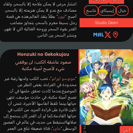
انتشار مرض لا يمكن علاجه إلا بالسحر، ولقاء
مصادف مع عدو لا يمكن هزيمته إلا بالسحر،
خيال
إيسيكاي
تناسخ
أصبح “
ثيون
” بطلاً ينقذ العالم.هذه هي قصة
رجل بسيط مغرم بالسحر، يتجاوز مصاعب
Studio Deen
القدر بقوة السحر وروحه القتالية التي لا تقهر،
وينشر السحر بين الناس.
Honzuki no Gekokujou
صعود عاشقة الكتب: لن يوقفني
شيء لأصبح أمينة مكتبة
“
موتوسو اورانو
”، تحب الكتب ولديها رغبة غير
محدودة في القراءة، بغض النظر عن
الموضوع.عندما كادت تحقق حلمها في أن
تصبح أمينة مكتبة، في حادث مؤسف، تنتهي
حياتها.بينما تلفظ أنفاسها الأخيرة، تتمنى أن
تكون قادرة على قراءة المزيد من الكتب في
حياتها القادمة.كما لو أن القدر كان يستمع إلى
صلاتها!تستيقظ من جديد، في عالم في العصور
الوسطى.“
ماين
”، فتاة ضعيفة تبلغ من العمر
أنمي