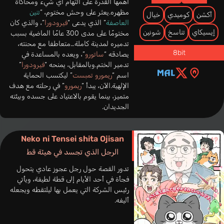
أهمها القدرة على التهام أي شيء ومحاكاة
مظهره.يعثر على وحش مختوم، “
تنين
أكشن
كوميدي
خيال
العاصفة
” الذي يدعى “
فيرودورا
”، والذي كان
إيسيكاي
تناسخ
شونين
مختومًا على مدى 300 عامًا الماضية بسبب
تدميره لمدينة كاملة…متعاطفا مع محنته،
8bit
يصادقه “
ساتورو
”، ويعده بالمساعدة في
تدمير الختم.وبالمقابل، يمنحه “
فيرودورا
”
اسم “
ريمورو تمبست
” ليكتسب الحماية
الإلهية.الآن، يبدأ “
ريمورو
” في رحلته مع هدف
متميز، بينما يقوم بالاعتياد على جسده وبيئته
الجديدان.
Neko ni Tensei shita Ojisan
الرجل الذي تجسد في هيئة قط
تدور القصة حول رجل عجوز عادي يتحول
فجأة في أحد الأيام إلى قطة لطيفة، ويأتي
رئيس الشركة التي يعمل بها ليلتقطه ويجعله
أليفه.