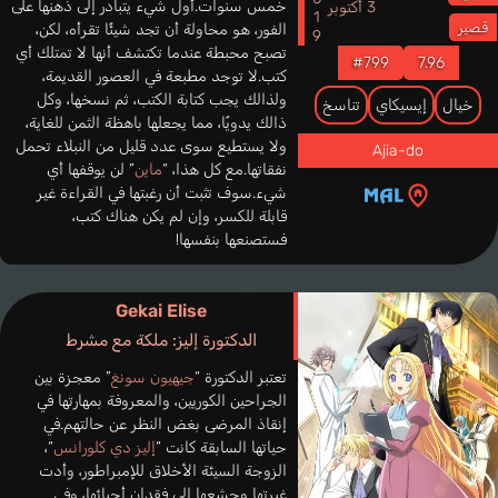
2019
خمس سنوات.أول شيء يتبادر إلى ذهنها على
3 أكتوبر
قصير
الفور، هو محاولة أن تجد شيئًا تقرأه، لكن،
تصبح محبطة عندما تكتشف أنها لا تمتلك أي
#799
7.96
كتب.لا توجد مطبعة في العصور القديمة،
ولذالك يجب كتابة الكتب، ثم نسخها، وكل
خيال
إيسيكاي
تناسخ
ذالك يدويًا، مما يجعلها باهظة الثمن للغاية،
ولا يستطيع سوى عدد قليل من النبلاء تحمل
Ajia-do
نفقاتها.مع كل هذا، “
ماين
” لن يوقفها أي
شيء.سوف تثبت أن رغبتها في القراءة غير
قابلة للكسر، وإن لم يكن هناك كتب،
فستصنعها بنفسها!
Gekai Elise
الدكتورة إليز: ملكة مع مشرط
تعتبر الدكتورة “
جيهيون سونغ
” معجزة بين
الجراحين الكوريين، والمعروفة بمهارتها في
إنقاذ المرضى بغض النظر عن حالتهم.في
حياتها السابقة كانت “
إليز دي كلورانس
“،
الزوجة السيئة الأخلاق للإمبراطور، وأدت
غيرتها وجشعها إلى فقدان أحبائها، وفي