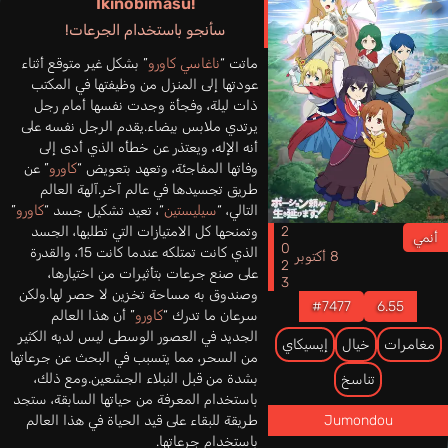
Ikinobimasu!
سأنجو باستخدام الجرعات!
ماتت “
ناغاسي كاورو
” بشكل غير متوقع أثناء
عودتها إلى المنزل من وظيفتها في المكتب
ذات ليلة، وفجأة وجدت نفسها أمام رجل
يرتدي ملابس بيضاء.يقدم الرجل نفسه على
أنه الإله، ويعتذر عن خطأه الذي أدى إلى
وفاتها المفاجئة، وتعهد بتعويض “
كاورو
” عن
طريق تجسيدها في عالم آخر.آلهة العالم
التالي، “
سيليستين
“، تعيد تشكيل جسد “
كاورو
”
2023
وتمنحها كل الامتيازات التي تطلبها، الجسد
أنمي
الذي كانت تمتلكه عندما كانت 15، والقدرة
8 أكتوبر
على صنع جرعات بتأثيرات من اختيارها،
وصندوق به مساحة تخزين لا حصر لها.ولكن
#7477
6.55
سرعان ما تدرك “
كاورو
” أن هذا العالم
الجديد في العصور الوسطى ليس لديه الكثير
مغامرات
خيال
إيسيكاي
من السحر، مما يتسبب في البحث عن جرعاتها
بشدة من قبل النبلاء الجشعين.ومع ذلك،
تناسخ
باستخدام المعرفة من حياتها السابقة، ستجد
Jumondou
طريقة للبقاء على قيد الحياة في هذا العالم
باستخدام جرعاتها.