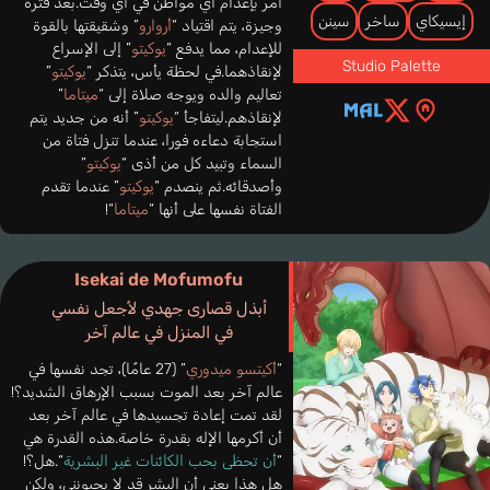
أمر بإعدام أي مواطن في أي وقت.بعد فترة
إيسيكاي
ساخر
سينن
وجيزة، يتم اقتياد “
أروارو
” وشقيقتها بالقوة
للإعدام، مما يدفع “
يوكيتو
” إلى الإسراع
Studio Palette
لإنقاذهما.في لحظة يأس، يتذكر “
يوكيتو
”
تعاليم والده ويوجه صلاة إلى “
ميتاما
”
لإنقاذهم.ليتفاجأ “
يوكيتو
” أنه من جديد يتم
استجابة دعاءه فورا، عندما تنزل فتاة من
السماء وتبيد كل من أذى “
يوكيتو
”
وأصدقائه.ثم ينصدم “
يوكيتو
” عندما تقدم
الفتاة نفسها على أنها “
ميتاما
“!
Isekai de Mofumofu
أبذل قصارى جهدي لأجعل نفسي
في المنزل في عالم آخر
“
أكيتسو ميدوري
” (27 عامًا)، تجد نفسها في
عالم آخر بعد الموت بسبب الإرهاق الشديد؟!
لقد تمت إعادة تجسيدها في عالم آخر بعد
أن أكرمها الإله بقدرة خاصة.هذه القدرة هي
“
أن تحظى بحب الكائنات غير البشرية
“.هل؟!
هل هذا يعني أن البشر قد لا يحبونني، ولكن