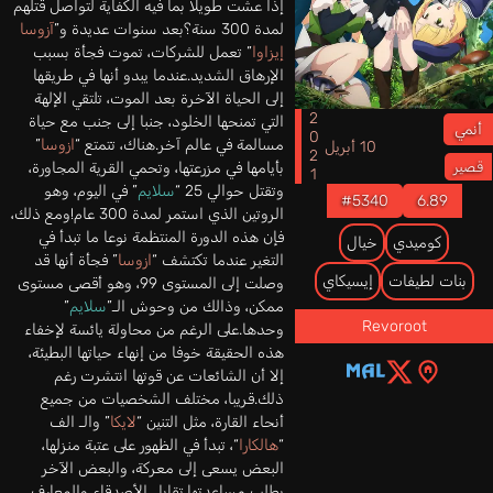
إذا عشت طويلا بما فيه الكفاية لتواصل قتلهم
لمدة 300 سنة؟بعد سنوات عديدة و”
آزوسا
إيزاوا
” تعمل للشركات، تموت فجأة بسبب
الإرهاق الشديد.عندما يبدو أنها في طريقها
إلى الحياة الآخرة بعد الموت، تلتقي الإلهة
2021
التي تمنحها الخلود، جنبا إلى جنب مع حياة
أنمي
مسالمة في عالم آخر.هناك، تتمتع “
ازوسا
”
10 أبريل
قصير
بأيامها في مزرعتها، وتحمي القرية المجاورة،
وتقتل حوالي 25 “
سلايم
” في اليوم، وهو
#5340
6.89
الروتين الذي استمر لمدة 300 عام!ومع ذلك،
فإن هذه الدورة المنتظمة نوعا ما تبدأ في
كوميدي
خيال
التغير عندما تكتشف “
ازوسا
” فجأة أنها قد
بنات لطيفات
إيسيكاي
وصلت إلى المستوى 99، وهو أقصى مستوى
ممكن، وذالك من وحوش الـ”
سلايم
”
Revoroot
وحدها.على الرغم من محاولة يائسة لإخفاء
هذه الحقيقة خوفا من إنهاء حياتها البطيئة،
إلا أن الشائعات عن قوتها انتشرت رغم
ذلك.قريبا، مختلف الشخصيات من جميع
أنحاء القارة، مثل التنين “
لايكا
” والـ الف
“
هالكارا
“، تبدأ في الظهور على عتبة منزلها،
البعض يسعى إلى معركة، والبعض الآخر
يطلب مساعدتها.تقابل الأصدقاء والمعارف