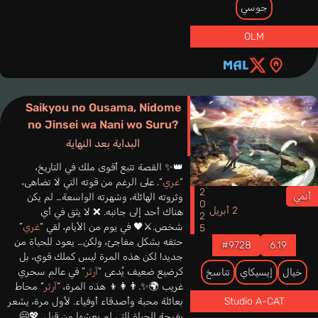
جوسي
OLM
Saikyou no Ousama, Nidome
no Jinsei wa Nani wo Suru?
البداية بعد النهاية
👑✨ القصة تتبع أقوى ملك في التاريخ،
“
غري
“. على الرغم من قوته التي لا تضاهى،
2025
أنمي
وثروته الهائلة، وشهرته الواسعة… لم يكن
2 أبريل
هناك أحد إلى جانبه. ❌ لا يثق في أي
شخص.⚔️🖤 في يوم من الأيام، لقي “
غري
”
حتفه بشكل مفاجئ، ولكن… يعود للحياة من
#9728
6.19
جديد! لكن هذه المرة ليس كملك قوي، بل
كرضيع ضعيف يُدعى “
آرثر
” في عالم سحري
خيال
إيسيكاي
تناسخ
غريب 🌍✨.👨‍👩‍👦 هذه المرة، “
آرثر
” محاط
بعائلة محبة وأصدقاء أوفياء. لأول مرة، يشعر
Studio A-CAT
بفرحة الحياة التي لم يعشها من قبل. 💖😄