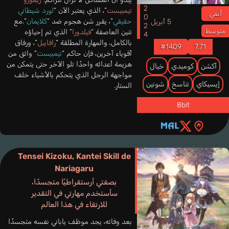
2024
تيمبيست
”، الذي يعتبر الآن “
لورد شيطاني
أنمي
حقيقي
”، يقرر شن هجوم ضد “
كلايمان
”.مع
5 أبريل
متوسط
تنين العاصفة “
فيلدورا
” الذي تم إحياؤه
بالكامل، والمهارة المطلقة “
رافاييل
”، ورفاق
#1409
7.71
أقوياء آخرين، فإن حاكم “
تيمبيست
” واثق من
هزيمة أعدائه واحدًا تلو الآخر حتى يتمكن من
أكشن
كوميدي
خيال
مواجهة الرجل الذي يتحكم بالأشياء خلف
إيسيكاي
تناسخ
شونين
الستار.
8bit
Tensei Kizoku, Kantei Skill de
Nariagaru
بصفتي أرستقراطيًا متجسدًا،
سأستخدم مهارتي في التقدير
للارتقاء في هذا العالم
بعد وفاته، يجد موظف ياباني نفسه متجسدًا