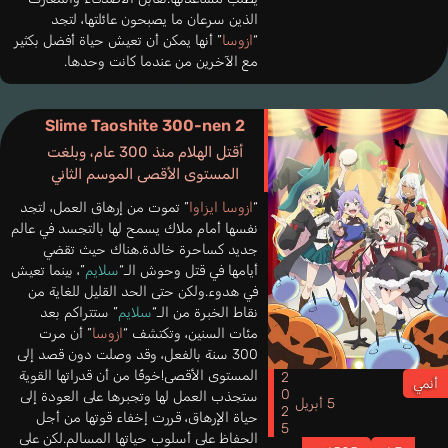
الذين سرعان ما يصبحون عائلتها، لتجد
“
ازوسا
” أنها يمكن أن تعيش حياة أفضل بكثير
مع الآخرين من عندما كانت وحدها.
Slime Taoshite 300-nen 2
أقتل الهلام منذ 300 عام، وبلغت
المستوى الأقصى الموسم الثاني
“
ازوسا ايزاوا
” تموت من إرهاق العمل، لتجد
نفسها أمام ملاك يسمح لها بالتجسد في عالم
جديد كساحرة خالدة.هناك حيث تقضي
أيامها في قتل وحوش الـ“
سلايم
”، بينما تعيش
في هدوء.ولكن حتى الحد القليل للغاية من
نقاط الخبرة من الـ“
سلايم
” ستتراكم بعد
مئات السنين، وتكتشف “
ازوسا
” أن مرت
300 سنة بالفعل، وقد وصلت دون قصد إلى
المستوى الأقصى!خوفًا من أن قدراتها القوية
2025
أنمي
ستجذب العمل لها وتجبرها على العودة إلى
5 أبريل
حياة الإرهاق، قررت إخفاء قوتها من أجل
الحفاظ على أسلوب حياتها المسالم.لكن على