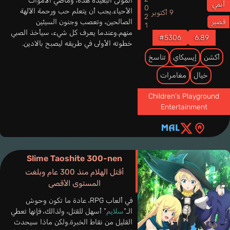
2021
الموتى البعيدة هذه، وماضي الأموات
أنمي
الأحياء.يجب أن يتعلم حب ورحمة الآلهة
9 أكتوبر
الصالحين، وتعصب وجنون السيئين
قصير
منهم.وعندما يعرف كل شيء، سيأخذ الصبي
#5306
6.89
خطوته الأولى في طريقه ليصبح بالادين.
أكشن
إيسيكاي
تناسخ
خيال
مغامرات
Children's Playground
Entertainment
Slime Taoshite 300-nen
أقتل الهلام منذ 300 عام وبلغت
المستوى الأقصى
في ألعاب RPG، عادة ما تكون وحوش
الـ”
سلايم
” أسهل للقتل، ولذالك، فإنها تعطي
القليل من نقاط الخبرة.ولكن ماذا سيحدث