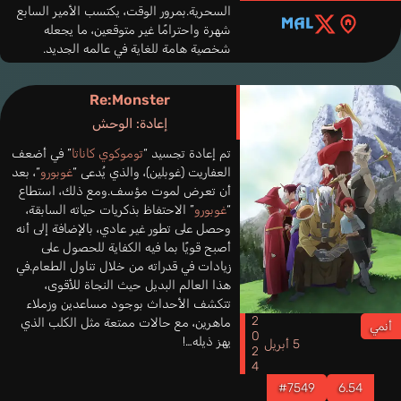
السحرية.بمرور الوقت، يكتسب الأمير السابع
شهرة واحترامًا غير متوقعين، ما يجعله
شخصية هامة للغاية في عالمه الجديد.
Re:Monster
إعادة: الوحش
تم إعادة تجسيد “
توموكوي كاناتا
” في أضعف
العفاريت (غوبلين)، والذي يُدعى “
غوبورو
“، بعد
أن تعرض لموت مؤسف.ومع ذلك، استطاع
“
غوبورو
” الاحتفاظ بذكريات حياته السابقة،
وحصل على تطور غير عادي، بالإضافة إلى أنه
أصبح قويًا بما فيه الكفاية للحصول على
زيادات في قدراته من خلال تناول الطعام.في
هذا العالم البديل حيث النجاة للأقوى،
تتكشف الأحداث بوجود مساعدين وزملاء
2024
ماهرين، مع حالات ممتعة مثل الكلب الذي
أنمي
يهز ذيله…!
5 أبريل
#7549
6.54