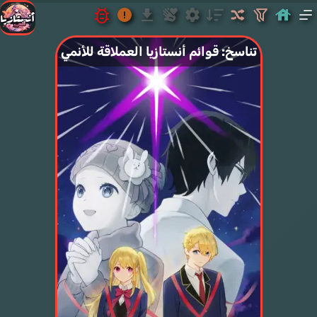
تناسخ: قوائم أنستازيا العملاقة للأنمي