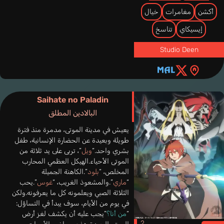
أكشن
مغامرات
خيال
إيسيكاي
تناسخ
Studio Deen
Saihate no Paladin
البالادين المطلق
يعيش في مدينة الموتى، مدمرة منذ فترة
طويلة وبعيدة عن الحضارة الإنسانية، طفل
بشري واحد.“
ويل
”، تربى على يد ثلاثة من
الموتى الأحياء.الهيكل العظمي المحارب
المخلص، “
بلود
”.الكاهنة الجميلة
“
ماري
”.والمشعوذ الغريب، “
غوس
”.يحب
الثلاثة الصبي ويعلمونه كل ما يعرفونه.ولكن
في يوم من الأيام، سوف يبدأ في التساؤل:
“
من أنا؟
”يجب عليه أن يكشف لغز أرض