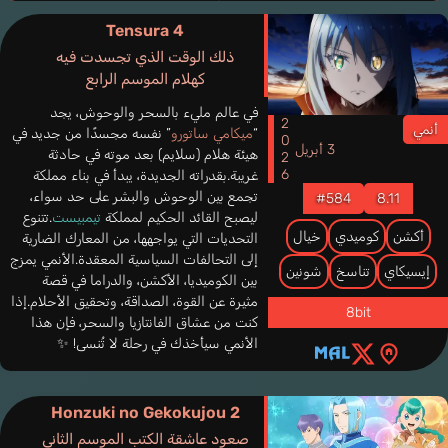
في هذا المقال، سنستكشف عالم أنميات التناسخ، حيث سنقوم بتسليط الضوء
Tensura 4
على بعض من أبرز الأعمال التي تناولت هذا الموضوع بأسلوب مميز،
ذلك الوقت الذي تجسدت فيه
وسنستكشف كيف يتم تصوير رحلة الأرواح إلى عوالم مختلفة من خلال هذه
كهلام الموسم الرابع
الأنميات.
سنستعرض قصصًا مثيرة، وشخصيات تنقلنا إلى عوالم مختلفة وتعيش تجارب
في عالم مليء بالسحر والوحوش، يجد
2026
فريدة تعكس تعقيد الإيمان بالتناسخ والتجسد.
أنمي
“
ميكامي ساتورو
” نفسه مجسدًا من جديد في
3 أبريل
إن أنميات التناسخ تعرض لنا مفاهيم تتسم بالعمق والروعة، وتدفعنا إلى
هيئة هلام (سلايم) بعد موته في حادثة
التفكير في أسئلة كبيرة حول الحياة والموت والروح.
غريبة.بقدراته الجديدة، يبدأ في بناء مملكة
تجمع بين الوحوش والبشر على حد سواء،
#584
8.11
فلنتوجه معًا في هذه الرحلة الساحرة إلى عوالم الأنمي حيث تتجسد الأرواح
ليصبح القائد الحكيم لمملكة
تيمبيست
.تتنوع
وتنطلق في رحلة استثنائية تلهم وتفتح أفقًا جديدًا من الفهم.
أكشن
كوميدي
خيال
التحديات التي يواجهها، من المعارك الضارية
إلى التحالفات السياسية المعقدة.الأنمي يمزج
إيسيكاي
تناسخ
شونين
بين الكوميديا، الأكشن، والدراما في قصة
مثيرة عن القوة، الصداقة، وتحقيق الأحلام.إذا
8bit
كنت من عشاق الفانتازيا والسحر، فإن هذا
الأنمي سيأخذك في رحلة لا تُنسى! ✨
Honzuki no Gekokujou 2
صعود عاشقة الكتب الموسم الثاني