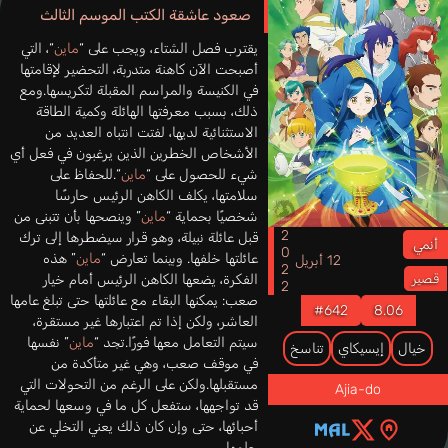
صعود عاشقة الكتب الموسم الثالث
يقترب فصل الشتاء، ويجب على “
ماين
“، التي
أصبحت الآن كاهنة متدربة، التحضير لإقامتها
في الكنيسة والمراسم المقبلة لتكريسها.ومع
ذلك، بسبب معرفتها الهائلة وكمية الطاقة
الاستثنائية لديها، لفتت انتباه العديد من
الأشخاص الخطرين الذين يرغبون في فعل أي
شيء للحصول على “
ماين
“.للحفاظ على
سلامتها، يكلف الكاهن الرئيس حارسًا
شخصيًا بحماية “
ماين
” وينصحها بأن تتبنى من
2022
قبل عائلة نبيلة، وهو قرار سيضطرها إلى ترك
أنمي
عائلتها خلفها. وبينما تعارض “
ماين
” هذه
12 أبريل
الفكرة، يضعها الكاهن الرئيس أمام خيار
قصير
صعب: يمكنها البقاء مع عائلتها حتى تبلغ عامها
#642
8.06
العاشر، ولكن إذا تم اعتبارها غير مستقرة،
سيتم التعامل معها فورًا.تجد “
ماين
” نفسها
خيال
إيسيكاي
تناسخ
في موقف صعب، وهي غير متأكدة من
مستقبلها.ولكن على الرغم من التحولات التي
Ajia-do
قد تواجهها، ستفعل كل ما في وسعها لحماية
أحبائها، حتى وإن كان ذلك يعني التخلي عن
حلمها.