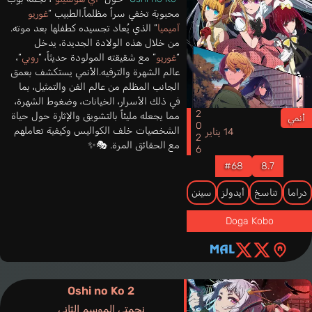
محبوبة تخفي سراً مظلماً.الطبيب “
غوريو
آميميا
” الذي يُعاد تجسيده كطفلها بعد موته.
من خلال هذه الولادة الجديدة، يدخل
“
غوريو
” مع شقيقته المولودة حديثاً، “
روبي
“،
عالم الشهرة والترفيه.الأنمي يستكشف بعمق
الجانب المظلم من عالم الفن والتمثيل، بما
في ذلك الأسرار، الخيانات، وضغوط الشهرة،
2026
مما يجعله مليئاً بالتشويق والإثارة حول حياة
أنمي
الشخصيات خلف الكواليس وكيفية تعاملهم
14 يناير
مع الحقائق المرة. 🎭✨
#68
8.7
دراما
تناسخ
أيدولز
سينن
Doga Kobo
Oshi no Ko 2
نجمتي الموسم الثاني