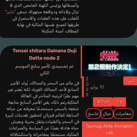
وأصدقائها ورئيس الكهنة الغامض الذي لا
تزال ولاءاته ودوافعه مجهولة، تسعى “
ماين
”
للتغلب على هذه العقبات والاستمرار في
طريقها لتصبح نفسها المثالية في نهاية
المطاف، أمينة المكتبة!
Tensei shitara Dainana Ouji
Datta node 2
تم تجسيدي كأمير سابع الموسم
الثاني
2025
أنمي
في عالم من السحر والممالك، يُولد الأمير
10 يوليو
السابع لأحد الممالك القوية، لكنه يُعتبر غير
مهم نظرًا لترتيبه المتأخر في العائلة
#1769
7.6
الملكية.رغم ذلك، يقرر الأمير السابع متابعة
شغفه بالسحر، مستخدمًا معرفته من حياته
مغامرات
خيال
تناسخ
السابقة كعالم فيزيائي لتحقيق تقدمات كبيرة
في السحر والتقنيات.يتنقل بحرية ويعيش
Tsumugi Akita Animation
حياة هادئة بعيدًا عن السياسة والصراعات
Lab
الملكية، مستمتعًا بمغامراته واستكشافاته