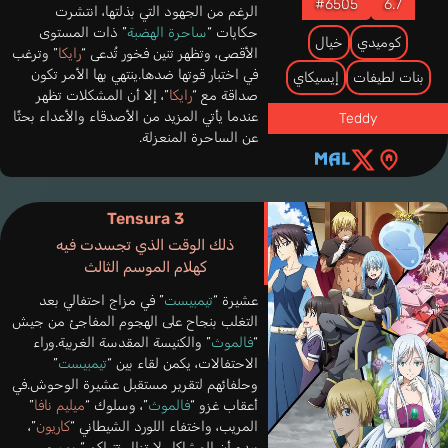
#6505
6.7
الرغم من الجهود التي بذلتها، انتشرت
حكايات “
ساحرة الهضبة
” ذات المستوى
كوميدي
خيال
الأقصى، وتظهر تنين فخور تُدعى “
رايكا
” وترغب
في اختبار قوتها ضدها.ينتهي بها الأمر تكون
بنات لطيفات
إيسيكاي
صداقة مع “
رايكا
”، إلا أن المشكلات تظهر
عندما يأتي المزيد من الأصدقاء والأعداء بحثًا
Teddy
عن الساحرة المنعزلة.
Tensura 3
ذلك الوقت الذي تجسدت فيه
كهلام الموسم الثالث
عشيرة “
تيمبيست
” في مزاج احتفالي بعد
التغلب بنجاح على الهجوم المفاجئ من جيش
“
فالموث
” والكنيسة المقدسة الغربية.وراء
الاحتفالات، يكمن لقاء بين “
تيمبيست
”
وحلفائهم لتقرير مستقبل عشيرة الوحوش.في
أعقاب غزو “
فالموث
”، وسلوك “
ميليم نافا
”
المريب، واختفاء اللورد الشيطاني “
كاريون
”،
يبدو أن المشاكل لا تزال تتراكم.“
ريمورو