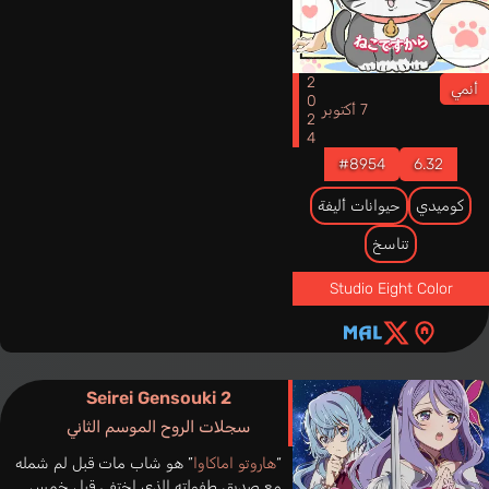
2024
أنمي
7 أكتوبر
#8954
6.32
كوميدي
حيوانات أليفة
تناسخ
Studio Eight Color
Seirei Gensouki 2
سجلات الروح الموسم الثاني
“
هاروتو اماكاوا
” هو شاب مات قبل لم شمله
مع صديق طفولته الذي اختفى قبل خمس