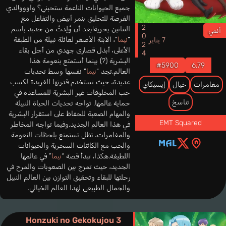
جميع الحيوانات الناعمة ستحبني؟ واووو!لدي
الفرصة للتحليق بنمر أبيض والتفاعل مع
2024
التنانين بحرية!بعد أن وُلِدتُ من جديد باسم
أنمي
“
نيما
“، الابنة الأصغر لعائلة نبيلة من الطبقة
7 يناير
الأعلى، أبذل قصارى جهدي من أجل بقاء
البشرية (?) بينما أستمتع بنعومة هذا
#5900
6.79
العالم.تجد “
نيما
” نفسها وسط تحديات
عديدة، حيث تستخدم قدرتها الفريدة لكسب
مغامرات
خيال
إيسيكاي
حب المخلوقات غير البشرية للمساعدة في
تناسخ
حماية عالمها. تواجه تحديات الحياة النبيلة
والمهام الصعبة للحفاظ على استقرار البشرية
EMT Squared
في هذا العالم الجديد.وفيما تواجه المخاطر
والمغامرات، تظل تستمتع بلحظات النعومة
والحب مع الكائنات السحرية والحيوانات
اللطيفة.هكذا، تبدأ قصة “
نيما
” في عالمها
الجديد، حيث تمزج بين الصعوبات والمرح في
رحلتها للبقاء وتحقيق التوازن بين العالم النبيل
والجمال الطبيعي لهذا العالم الخيالي.
Honzuki no Gekokujou 3