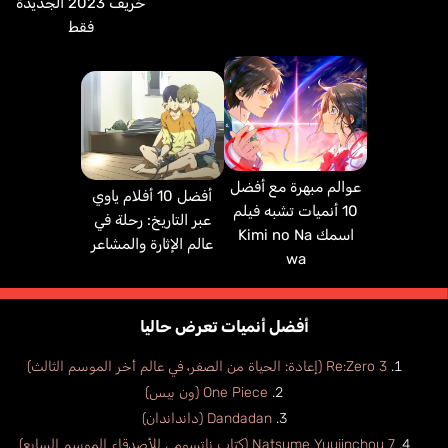
خريف 2023 الجديدة
فقط
عوالم مبهرة مع أفضل
أفضل 10 أفلام ياوي
10 أنميات تشبه فيلم
عبر التاريخ: رحلة في
اسمك Kimi no Na
عالم الإثارة والمشاعر
wa
أفضل أنميات تعرض حاليا
Re:Zero 3 (إعادة: الحياة من الصفر، في عالم أخر الموسم الثالث)
One Piece (ون بيس)
Dandadan (دانداندان)
Natsume Yuujinchou 7 (كتاب ناتسومي للأصدقاء الموسم السابع)