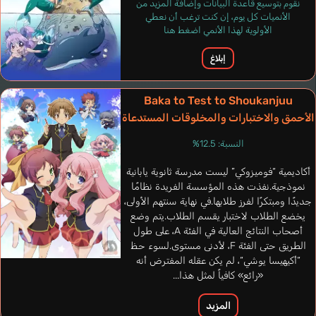
نقوم بتوسيع قاعدة البيانات وإضافة المزيد من
الأنميات كل يوم، إن كنت ترغب أن نعطي
الأولوية لهذا الأنمي اضغط هنا
إبلاغ
Baka to Test to Shoukanjuu
الأحمق والاختبارات والمخلوقات المستدعاة
النسبة: 12.5%
أكاديمية “فوميزوكي” ليست مدرسة ثانوية يابانية
نموذجية.نفذت هذه المؤسسة الفريدة نظامًا
جديدًا ومبتكرًا لفرز طلابها.في نهاية سنتهم الأولى،
يخضع الطلاب لاختبار يقسم الطلاب.يتم وضع
أصحاب النتائج العالية في الفئة A، على طول
الطريق حتى الفئة F، لأدنى مستوى.لسوء حظ
“أكيهيسا يوشي“، لم يكن عقله المفترض أنه
«رائع» كافياً لمثل هذا...
المزيد