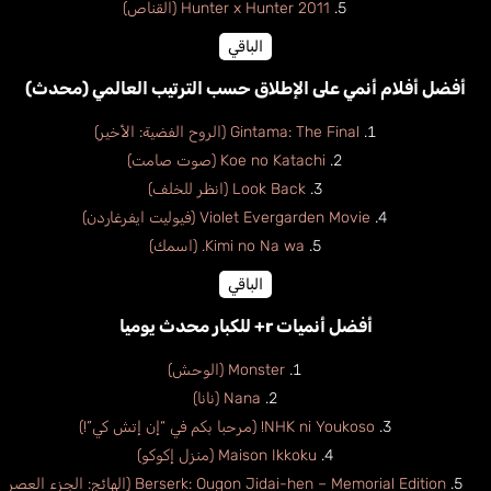
Hunter x Hunter 2011 (القناص)
الباقي
أفضل أفلام أنمي على الإطلاق حسب الترتيب العالمي (محدث)
Gintama: The Final (الروح الفضية: الأخير)
Koe no Katachi (صوت صامت)
Look Back (انظر للخلف)
Violet Evergarden Movie (فيوليت ايفرغاردن)
Kimi no Na wa. (اسمك)
الباقي
أفضل أنميات r+ للكبار محدث يوميا
Monster (الوحش)
Nana (نانا)
NHK ni Youkoso! (مرحبا بكم في “إن إتش كي”!)
Maison Ikkoku (منزل إكوكو)
Berserk: Ougon Jidai-hen – Memorial Edition (الهائج: الجزء العصر