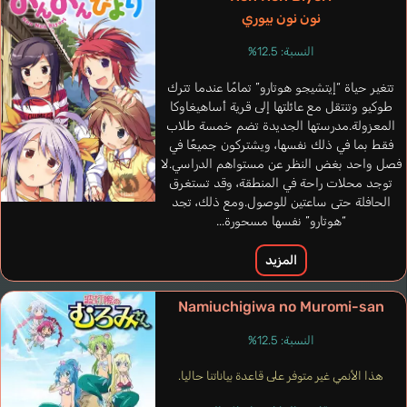
نون نون بيوري
النسبة: 12.5%
تتغير حياة “إيتشيجو هوتارو” تمامًا عندما تترك
طوكيو وتنتقل مع عائلتها إلى قرية أساهيغاوكا
المعزولة.مدرستها الجديدة تضم خمسة طلاب
فقط بما في ذلك نفسها، ويشتركون جميعًا في
فصل واحد بغض النظر عن مستواهم الدراسي.لا
توجد محلات راحة في المنطقة، وقد تستغرق
الحافلة حتى ساعتين للوصول.ومع ذلك، تجد
“هوتارو” نفسها مسحورة...
المزيد
Namiuchigiwa no Muromi-san
النسبة: 12.5%
هذا الأنمي غير متوفر على قاعدة بياناتنا حاليا.