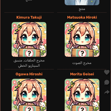
Blood donation
Sonobe Keiichi
staff
منتج
Kimura Takuji
Matsuoka Hiroki
مخرج الحلقات, منسق
مخرج الصوت
السيناريو الخطي
Taniyama Kishou
Ogawa Hiroshi
Morita Geisei
Boy