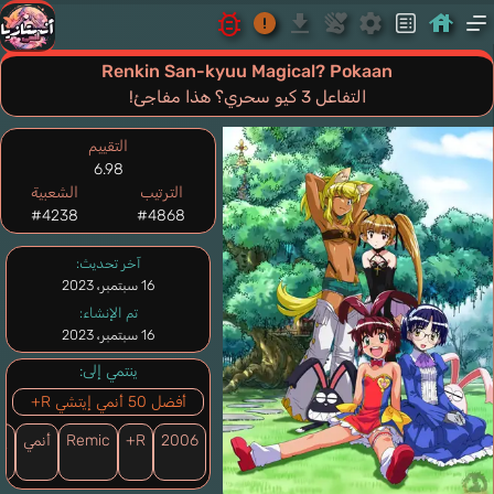
Renkin San-kyuu Magical? Pokaan
التفاعل 3 كيو سحري؟ هذا مفاجئ!
التقييم
6.98
الترتيب
الشعبية
#4238
#4868
آخر تحديث:
16 سبتمبر، 2023
تم الإنشاء:
16 سبتمبر، 2023
ينتمي إلى:
أفضل 50 أنمي إيتشي R+
2006
R+
Remic
أنمي
إي