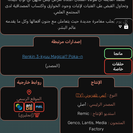
وتحاول القبض على الفتيات لإثبات وجود الخوارق واكتساب المصداقية لدى
المجتمع العلمي.
كل يوم يجلب مغامرة جديدة حيث يتعاملن مع جنون أفعالها وكل ما يقدمه
عالم البشر.
إصدارات مرتبطة
مانجا
Renkin 3-kyuu Magical? Poka~n
حلقات
(المصدر)
خاصة
الإنتاج
روابط خارجية
النوع :
أنمي تلفزيوني (TV)
الموقع الرسمي
المصدر الرئيسي :
أصلي
استديو الإنتاج :
Remic
(إنجليزي)
المنتجون :
Genco, Lantis, Media
Factory