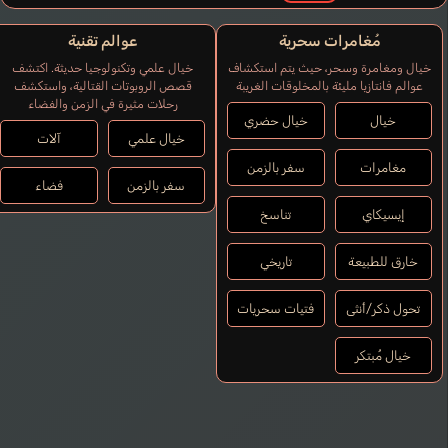
مُغامرات سحرية
عوالم تقنية
خيال ومغامرة وسحر، حيث يتم استكشاف
خيال علمي وتكنولوجيا حديثة. اكتشف
عوالم فانتازيا مليئة بالمخلوقات الغريبة
قصص الروبوتات القتالية، واستكشف
رحلات مثيرة في الزمن والفضاء
خيال
خيال حضري
خيال علمي
آلات
مغامرات
سفر بالزمن
سفر بالزمن
فضاء
إيسيكاي
تناسخ
خارق للطبيعة
تاريخي
تحول ذكر/أنثى
فتيات سحريات
خيال مُبتكر