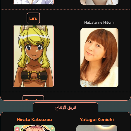
Liru
Nabatame Hitomi
Pachira
Hirano Aya
فريق الإنتاج
Hirata Katsuzou
Yatagai Kenichi