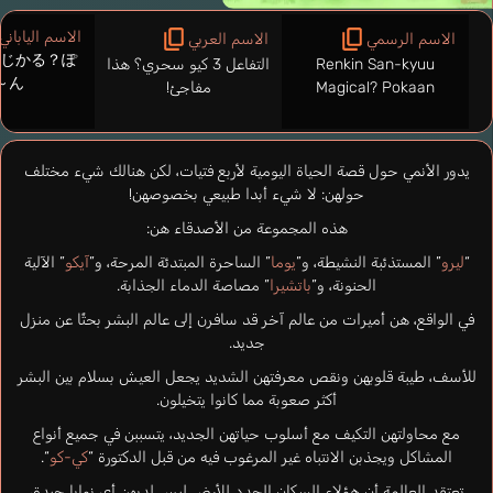
الاسم الياباني
الاسم الرسمي
الاسم العربي
まじかる？ぽ
Renkin San-kyuu
التفاعل 3 كيو سحري؟ هذا
～ん
Magical? Pokaan
مفاجئ!
يدور الأنمي حول قصة الحياة اليومية لأربع فتيات، لكن هنالك شيء مختلف
حولهن: لا شيء أبدا طبيعي بخصوصهن!
هذه المجموعة من الأصدقاء هن:
“
ليرو
” المستذئبة النشيطة، و”
يوما
” الساحرة المبتدئة المرحة، و”
آيكو
” الآلية
الحنونة، و”
باتشيرا
” مصاصة الدماء الجذابة.
في الواقع، هن أميرات من عالم آخر قد سافرن إلى عالم البشر بحثًا عن منزل
جديد.
للأسف، طيبة قلوبهن ونقص معرفتهن الشديد يجعل العيش بسلام بين البشر
أكثر صعوبة مما كانوا يتخيلون.
مع محاولتهن التكيف مع أسلوب حياتهن الجديد، يتسببن في جميع أنواع
المشاكل ويجذبن الانتباه غير المرغوب فيه من قبل الدكتورة “
كي-كو
“.
تعتقد العالِمة أن هؤلاء السكان الجدد للأرض ليس لديهن أي نوايا جيدة،