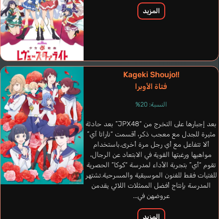
المزيد
Kageki Shoujo!!
فتاة الأوبرا
النسبة: 20%
بعد إجبارها على التخرج من “JPX48” بعد حادثة
مثيرة للجدل مع معجب ذكر، أقسمت “ناراتا آي”
ألا تتفاعل مع أي رجل مرة أخرى.باستخدام
مواهبها ورغبتها القوية في الابتعاد عن الرجال،
تقوم “أي” بتجربة الأداء لمدرسة “كوكا” الحصرية
للفتيات فقط للفنون الموسيقية والمسرحية.تشتهر
المدرسة بإنتاج أفضل الممثلات اللائي يقدمن
عروضهن في...
المزيد