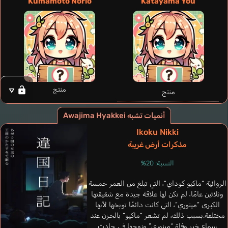
Kumamoto Norio
Katayama You
Ueda Ryouko
Kayano Ai
منتج
منتج
أنميات تشبه Awajima Hyakkei
Ikoku Nikki
مذكرات أرض غريبة
النسبة: 20%
الروائية “ماكيو كوداي“، التي تبلغ من العمر خمسة
وثلاثين عامًا، لم تكن لها علاقة جيدة مع شقيقتها
الكبرى “مينوري“، التي كانت دائمًا توبخها لأنها
مختلفة.بسبب ذلك، لم تشعر “ماكيو” بالحزن عند
سماع خبر وفاة “مينوري” وزوجها في حادث