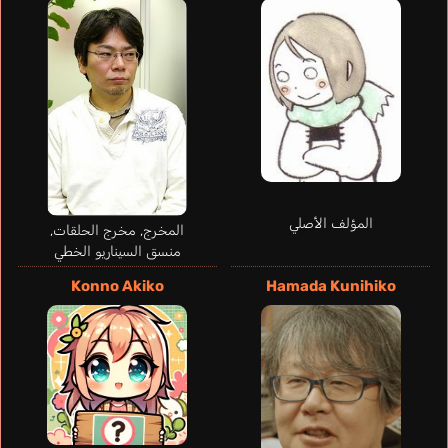
Tabata Wakana
Nakabayashi Niina
المؤلف الأصلي
المخرج, مخرج الحلقات,
منسق السيناريو الخطي
Konno Akiko
Hamada Kunihiko