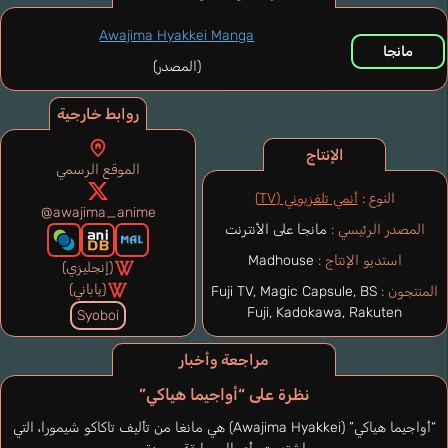
Awajima Hyakkei Manga
مانجا
(المصدر)
روابط خارجية
الإنتاج
الموقع الرسمي
النوع :
أنمي تلفزيوني (TV)
@awajima_anime
المصدر الرئيسي :
مانجا على الأنترنت
استديو الإنتاج :
Madhouse
(إنجليزي)
(ياباني)
المنتجون :
Fuji TV, Magic Capsule, BS
Fuji, Kadokawa, Rakuten
Syoboi
مراجعة وأخبار
نظرة على “أواجيما هياكي”
“أواجيما هياكي” (Awajima Hyakkei) هي مانغا من تأليف تاكاكو شيمورا، التي