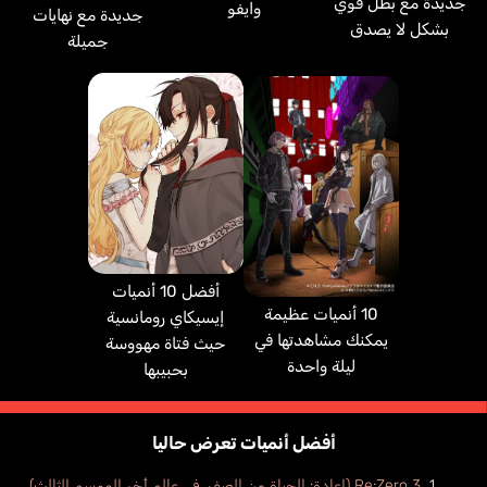
جديدة مع بطل قوي
وايفو
جديدة مع نهايات
بشكل لا يصدق
جميلة
أفضل 10 أنميات
10 أنميات عظيمة
إيسيكاي رومانسية
يمكنك مشاهدتها في
حيث فتاة مهووسة
ليلة واحدة
بحبيبها
أفضل أنميات تعرض حاليا
Re:Zero 3 (إعادة: الحياة من الصفر، في عالم أخر الموسم الثالث)