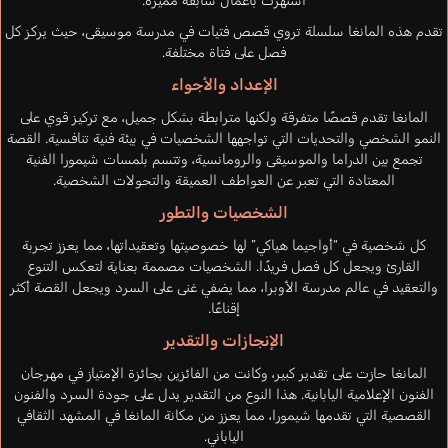
اشتهرت بأعمال سابقة مميزة.
تقدم هذه المانغا سلسلة تروي قصص فتيات في مدرسة موسيقى، حيث يركز كل
فصل على فتاة مختلفة.
الإعداد والأجواء
المانغا تقدم قصصًا متفرقة ولكنها مترابطة بشكل جميل، مع تركيز قوي على
النمو الشخصي والتحديات التي تواجهها الشخصيات في بيئة فنية تنافسية. القصة
تجمع بين الدراما والموسيقى والرومانسية، وتتسم بلمسات شيمورا الفنية
المعتادة التي تعبر عن العواطف العميقة والتحولات الشخصية.
الشخصيات والتطور
كل شخصية في “أواجيما هياكي” لها خصوصيتها وتعقيداتها، مما يعزز تجربة
القارئ ويجعل كل فصل فريدًا. الشخصيات مصممة بعناية لتعكس التنوع
والتعقيد في عالم مدرسة الأوبرا، مما يضفي غنى على السرد ويجعل القصة أكثر
إقناعًا.
الإنجازات والتقدير
المانغا حازت على تقدير كبير، وكانت من الفائزين بجائزة الإمتياز في مهرجان
الفنون الإعلامية اليابانية. هذا النوع من التقدير يدل على جودة السرد والفنون
القصصية التي تقدمها شيمورا، مما يعزز من مكانة المانغا في المشهد الثقافي
الياباني.