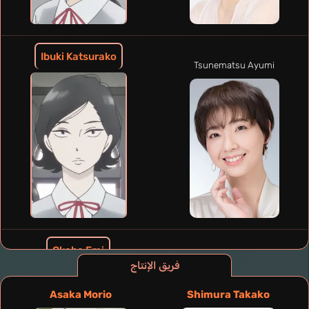
Ibuki Katsurako
Tsunematsu Ayumi
Okabe Emi
Fujiwara Natsumi
فريق الإنتاج
Asaka Morio
Shimura Takako