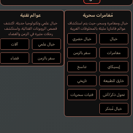
مُغامرات سحرية
عوالم تقنية
خيال ومغامرة وسحر، حيث يتم استكشاف
خيال علمي وتكنولوجيا حديثة. اكتشف
عوالم فانتازيا مليئة بالمخلوقات الغريبة
قصص الروبوتات القتالية، واستكشف
رحلات مثيرة في الزمن والفضاء
خيال
خيال حضري
خيال علمي
آلات
مغامرات
سفر بالزمن
سفر بالزمن
فضاء
إيسيكاي
تناسخ
خارق للطبيعة
تاريخي
تحول ذكر/أنثى
فتيات سحريات
خيال مُبتكر