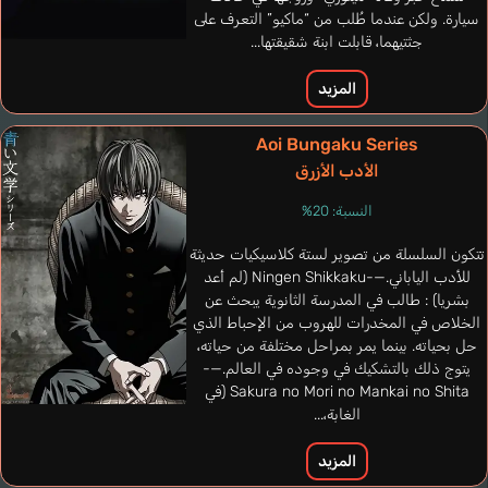
سيارة. ولكن عندما طُلب من “ماكيو” التعرف على
جثتيهما، قابلت ابنة شقيقتها...
المزيد
Aoi Bungaku Series
الأدب الأزرق
النسبة: 20%
تتكون السلسلة من تصوير لستة كلاسيكيات حديثة
للأدب الياباني.—-Ningen Shikkaku (لم أعد
بشريا) : طالب في المدرسة الثانوية يبحث عن
الخلاص في المخدرات للهروب من الإحباط الذي
حل بحياته. بينما يمر بمراحل مختلفة من حياته،
يتوج ذلك بالتشكيك في وجوده في العالم.—-
Sakura no Mori no Mankai no Shita (في
الغابة،...
المزيد