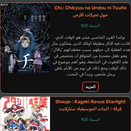
Chi.: Chikyuu no Undou ni Tsuite
حول تحركات الأرض
النسبة: 20%
بولندا القرن الخامس عشر، هو الوقت الذي
قادت فيه أفكار متطرفة أولئك الذين يمتلكون مثل
هذه العقلية إلى حرقهم بسبب معتقداتهم.“رافال“،
وهو طفل معجزة من المتوقع أن يتخصص في
علم اللاهوت في الجامعة، وهو أهم موضوع في
ذلك الوقت.ومع ذلك، في يوم من الأيام يلتقي
برجل غامض، ويبدأ في البحث...
المزيد
Shoujo☆Kageki Revue Starlight
فرقة☆البنات الموسيقية: ستارلايت
النسبة: 20%