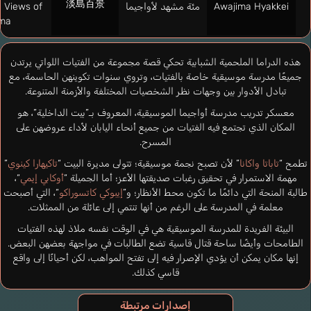
淡島百景
Awajima Hyakkei
مئة مشهد لأواجيما
 Views of
ima
هذه الدراما الملحمية الشبابية تحكي قصة مجموعة من الفتيات اللواتي يرتدن
جميعًا مدرسة موسيقية خاصة بالفتيات، وتروي سنوات تكوينهن الحاسمة، مع
تبادل الأدوار بين وجهات نظر الشخصيات المختلفة والأزمنة المتنوعة.
معسكر تدريب مدرسة أواجيما الموسيقية، المعروف بـ”بيت الداخلية”، هو
المكان الذي تجتمع فيه الفتيات من جميع أنحاء اليابان لأداء عروضهن على
المسرح.
تطمح “
تاباتا واكانا
” لأن تصبح نجمة موسيقية؛ تتولى مديرة البيت “
تاكيهارا كينوي
”
مهمة الاستمرار في تحقيق رغبات صديقتها الأعز؛ أما الجميلة “
أوكابي إيمي
“،
طالبة المنحة التي دائمًا ما تكون محط الأنظار؛ و”
إيبوكي كاتسوراكو
“، التي أصبحت
معلمة في المدرسة على الرغم من أنها تنتمي إلى عائلة من الممثلات.
البيئة الفريدة للمدرسة الموسيقية هي في الوقت نفسه ملاذ لهذه الفتيات
الطامحات وأيضًا ساحة قتال قاسية تضع الطالبات في مواجهة بعضهن البعض.
إنها مكان يمكن أن يؤدي الإصرار فيه إلى تفتح المواهب، لكن أحيانًا إلى واقع
قاسي كذلك.
إصدارات مرتبطة