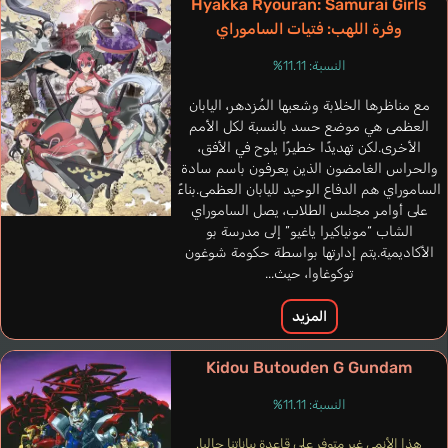
Hyakka Ryouran: Samurai Girls
وفرة اللهب: فتيات الساموراي
النسبة: 11.11%
Pollock Mike
إنجليزي
مع مناظرها الخلابة وشعبها المُزدهر، اليابان
العظمى هي موضع حسد بالنسبة لكل الأمم
الأخرى.لكن تهديدًا خطيرًا يلوح في الأفق،
Dogor
والحراس الغامضون الذين يعرفون باسم سادة
Yabe Masahito
الساموراي هم الدفاع الوحيد لليابان العظمى.بناءً
على أوامر مجلس الطلاب، يصل الساموراي
الشاب “مونياكيرا ياغيو” إلى مدرسة بو
الأكاديمية.يتم إدارتها بواسطة حكومة شوغون
توكوغاوا، حيث...
المزيد
Kidou Butouden G Gundam
النسبة: 11.11%
هذا الأنمي غير متوفر على قاعدة بياناتنا حاليا.