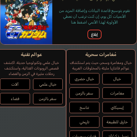
نقوم بتوسيع قاعدة البيانات وإضافة المزيد من
الأنميات كل يوم، إن كنت ترغب أن نعطي
الأولوية لهذا الأنمي اضغط هنا
Mongillo Casey
إبلاغ
إنجليزي
مُغامرات سحرية
عوالم تقنية
خيال ومغامرة وسحر، حيث يتم استكشاف
خيال علمي وتكنولوجيا حديثة. اكتشف
عوالم فانتازيا مليئة بالمخلوقات الغريبة
قصص الروبوتات القتالية، واستكشف
رحلات مثيرة في الزمن والفضاء
خيال
خيال حضري
خيال علمي
آلات
مغامرات
سفر بالزمن
سفر بالزمن
فضاء
إيسيكاي
تناسخ
خارق للطبيعة
تاريخي
تحول ذكر/أنثى
فتيات سحريات