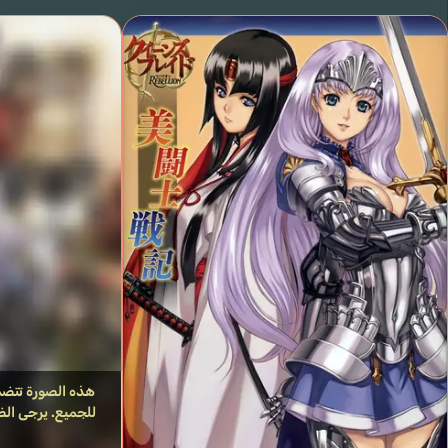
هذه الصورة تتضمن
للجميع. يرجى الض