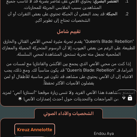
العنصر البصري
: يحتوي الأنمي على عناصر بصرية قد لا تناسب جميع
المشاهدين بسبب الملابس الجريئة للمحاربات.
الحبكة
: قد يجد البعض أن الحبكة تحتوي على بعض الثغرات أو أن
الشخصيات تحتاج إلى تطوير أكبر.
تقييم شامل
“Queen’s Blade: Rebellion” يقدم تجربة مثيرة لمحبي الأنمي القتالي والخارق
للطبيعة. على الرغم من بعض العيوب، إلا أن الرسوم المتحركة الجميلة والمعارك
الملحمية تجعل منه تجربة تستحق المشاهدة لمحبي السلسلة.
إذا كنت من محبي الأنمي الذي يجمع بين الأكشن والفانتازيا مع لمسات من
الدراما، فـ “Queen’s Blade: Rebellion” قد يكون مناسباً لك. ومع ذلك، يجب
الانتباه إلى أن الأنمي يحتوي على مشاهد قد تكون غير مناسبة للأطفال أو لمن
يفضلون الأنميات الأكثر تحفظاً.
استمتع بمشاهدة هذا الأنمي الفريد ولا تنسى زيارة موقعنا “أنستازيا أنمي” لمزيد
من المراجعات والتحديثات حول أحدث إصدارات الأنمي! 🌟
الشخصيات والأداء الصوتي
Kreuz Annelotte
Endou Aya