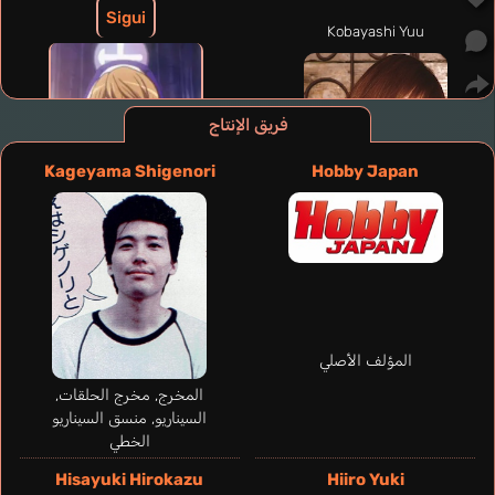
Sigui
Kobayashi Yuu
فريق الإنتاج
Kageyama Shigenori
Hobby Japan
المؤلف الأصلي
المخرج, مخرج الحلقات,
السيناريو, منسق السيناريو
الخطي
Hisayuki Hirokazu
Hiiro Yuki
Sheh Stephanie