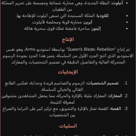
أنيلوت
: البطلة الجديدة، وهي محاربة شجاعة ومصممة على تحرير المملكة
من الطغيان.
كلاوديا
: الملكة المستبدة التي تسعى أنيلوت للإطاحة بها.
آيرين
: محاربة قوية ومخلصة لأنيلوت.
إلينور
: ساحرة غامضة تملك قوى سحرية هائلة.
الإنتاج
تم إنتاج “Queen’s Blade: Rebellion” بواسطة استوديو Arms، وهو نفس
الاستوديو الذي أنتج الجزء الأول من السلسلة. يتميز هذا الجزء بجودة الرسوم
المتحركة العالية والتفاصيل الدقيقة في تصميم الشخصيات والمعارك.
الإيجابيات
تصميم الشخصيات
: الرسوم والتصاميم فريدة وجذابة، تعكس الطابع
القتالي والخيالي للسلسلة.
المعارك
: المعارك مليئة بالإثارة والحركة، مما يجعل المشاهدين متشوقين
لمعرفة النتيجة.
القصة
: القصة تمتاز بالإثارة والتشويق، مع تركيز كبير على الدراما والصراع
بين الشخصيات.
السلبيات