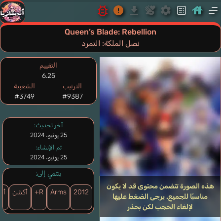
Queen’s Blade: Rebellion
نصل الملكة: التمرد
التقييم
6.25
الترتيب
الشعبية
#3749
#9387
آخر تحديث:
25 يونيو، 2024
تم الإنشاء:
25 يونيو، 2024
ينتمي إلى:
هذه الصورة تتضمن محتوى قد لا يكون
2012
Arms
R+
أكشن
أن
مناسبًا للجميع. يرجى الضغط عليها
لإلغاء الحجب لكن بحذر