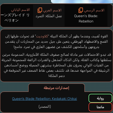
الاسم الياباني
الاسم الرسمي
الاسم العربي
イーンズブレイド リ
Queen's Blade:
نصل الملكة: التمرد
ベリオン
Rebellion
القوة تُفسِد، وعندما يظهر أن الملكة النبيلة “
كلاوديت
” قد تحولت طرقها إلى
القمع والاضطهاد الهرطقي، يتعين على جيل جديد من المحاربات أن يتقدمن
بدروعهن وأسلحتهن للكشف عن غضبهن العاري في تمرد جامح!
قد تبدو الاحتمالات غير عادلة لصالح صفوف الملكة الأمازونية، المدعومة مرتين
بسلطتها وكتائب القتلة. ولكن الذكاء المذهل والقدرات الرائعة للمجموعة الجريئة
من الفتيات اللواتي يجرؤن على المخاطرة ببشرتهن الجميلة ووضع أجسادهن
الرشيقة في المواجهة ضدها، قد تكشف بعض نقاط الضعف غير المتوقعة في
دعم الملكة!
إصدارات مرتبطة
رواية
Queen’s Blade Rebellion: Kedakaki Chikai
(المصدر)
مانجا