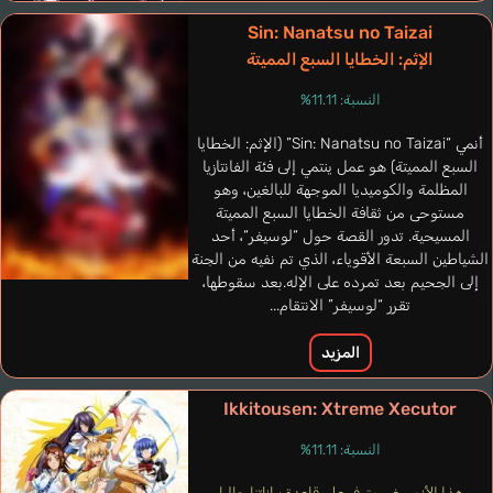
Sin: Nanatsu no Taizai
Newman Michelle
إنجليزي
الإثم: الخطايا السبع المميتة
النسبة: 11.11%
Branwen
Inoue Kikuko
أنمي “Sin: Nanatsu no Taizai” (الإثم: الخطايا
السبع المميتة) هو عمل ينتمي إلى فئة الفانتازيا
المظلمة والكوميديا الموجهة للبالغين، وهو
مستوحى من ثقافة الخطايا السبع المميتة
المسيحية. تدور القصة حول “لوسيفر“، أحد
الشياطين السبعة الأقوياء، الذي تم نفيه من الجنة
إلى الجحيم بعد تمرده على الإله.بعد سقوطها،
تقرر “لوسيفر” الانتقام...
المزيد
Ikkitousen: Xtreme Xecutor
النسبة: 11.11%
هذا الأنمي غير متوفر على قاعدة بياناتنا حاليا.