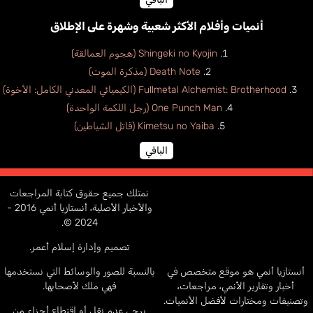
أنميات وأفلام الأكثر شعبية وشهرة على الإطلاق
Shingeki no Kyojin (هجوم العمالقة)
Death Note (مذكرة الموت)
Fullmetal Alchemist: Brotherhood (الكيميائي المعدني الكامل: الأخوة)
One Punch Man (رجل اللكمة الواحدة)
Kimetsu no Yaiba (قاتل الشياطين)
الباقي
نمتلك جميع حقوق كتابة المراجعات
والأخبار الأصلية، أنستازيا أنمي 2016 -
2024 ©.
تصميم وإدارة إسلام أعمر.
أنستازيا أنمي هو موقع متخصص في
بالنسبة للصور والوسائط التي نستخدمها
أخبار وتقارير الأنمي، مراجعات،
فهي ملك لأصحابها.
وتصنيفات ومختارات لأفضل الأنميات.
يرجى عدم نقل أو اقتطاع أجزاء من