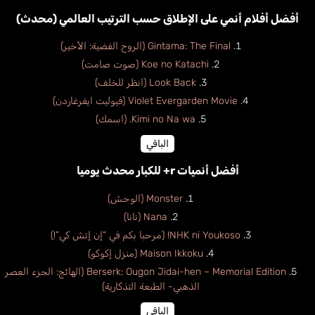
أفضل أفلام أنمي على الإطلاق حسب الترتيب العالمي (محدث)
Gintama: The Final (الروح الفضية: الأخير)
Koe no Katachi (صوت صامت)
Look Back (انظر للخلف)
Violet Evergarden Movie (فيوليت ايفرغاردن)
Kimi no Na wa. (اسمك)
الباقي
أفضل أنميات r+ للكبار محدث يوميا
Monster (الوحش)
Nana (نانا)
NHK ni Youkoso! (مرحبا بكم في “إن إتش كي”!)
Maison Ikkoku (منزل إكوكو)
Berserk: Ougon Jidai-hen – Memorial Edition (الهائج: الجزء العصر
الذهبي- الطبعة التذكارية)
الباقي