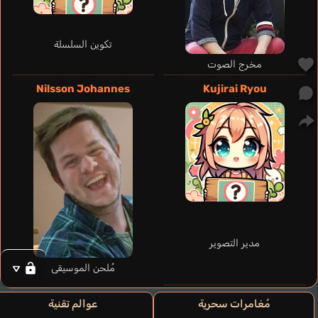
تكوين السلسلة
مخرج الصوت
Nilsson Johannes
Kujirai Ryou
مدير التصوير
مُلحن الموسيقى
مُغامرات سحرية
عوالم تقنية