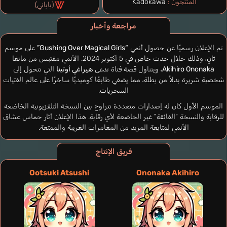
المنتجون :
Kadokawa
(ياباني)
مراجعة وأخبار
تم الإعلان رسميًا عن حصول أنمي
“Gushing Over Magical Girls”
على موسم
ثانٍ، وذلك خلال حدث خاص في 5 أكتوبر 2024. الأنمي مقتبس من مانغا
Akihiro Ononaka
، ويتناول قصة فتاة تدعى
هيراغي أوتينا
التي تتحول إلى
شخصية شريرة بدلاً من بطلة، مما يضفي طابعًا كوميديًا ساخرًا على عالم الفتيات
السحريات.
الموسم الأول كان له إصدارات متعددة تتراوح بين النسخة التلفزيونية الخاضعة
للرقابة والنسخة “الفائقة” غير الخاضعة لأي رقابة. هذا الإعلان أثار حماس عشاق
الأنمي لمتابعة المزيد من المغامرات الغريبة والممتعة.
فريق الإنتاج
Ootsuki Atsushi
Ononaka Akihiro