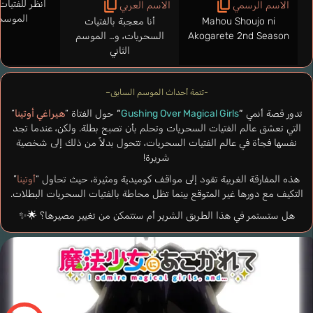
انظر للفتيا
الاسم الرسمي
الاسم العربي
الموسم 
Mahou Shoujo ni
أنا معجبة بالفتيات
Akogarete 2nd Season
السحريات، و… الموسم
الثاني
-تتمة أحداث الموسم السابق–
تدور قصة أنمي
“
Gushing Over Magical Girls
“
حول الفتاة “
هيراغي أوتينا
”
التي تعشق عالم الفتيات السحريات وتحلم بأن تصبح بطلة. ولكن، عندما تجد
نفسها فجأة في عالم الفتيات السحريات، تتحول بدلاً من ذلك إلى شخصية
شريرة!
هذه المفارقة الغريبة تقود إلى مواقف كوميدية ومثيرة، حيث تحاول “
أوتينا
”
التكيف مع دورها غير المتوقع بينما تظل محاطة بالفتيات السحريات البطلات.
هل ستستمر في هذا الطريق الشرير أم ستتمكن من تغيير مصيرها؟ 🌟✨