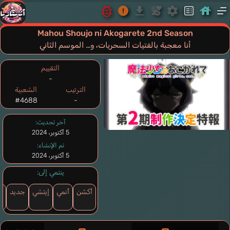
Mahou Shoujo ni Akogarete 2nd Season
أنا معجبة بالفتيات السحريات، و… الموسم الثاني
التقييم
-
الترتيب
الشعبية
#4688
-
آخر تحديث:
5 أكتوبر، 2024
تم الإنشاء:
5 أكتوبر، 2024
ينتمي إلى:
أكشن
أنمي
إيتشي
جديد
س