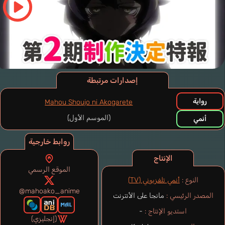
إصدارات مرتبطة
رواية
Mahou Shoujo ni Akogarete
(الموسم الأول)
أنمي
روابط خارجية
الإنتاج
الموقع الرسمي
النوع :
أنمي تلفزيوني (TV)
@mahoako_anime
المصدر الرئيسي :
مانجا على الأنترنت
استديو الإنتاج :
-
(إنجليزي)