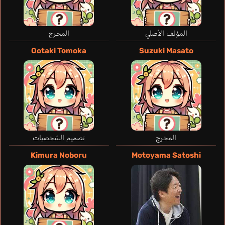
المؤلف الأصلي
المخرج
Ootaki Tomoka
Suzuki Masato
المخرج
تصميم الشخصيات
Kimura Noboru
Motoyama Satoshi