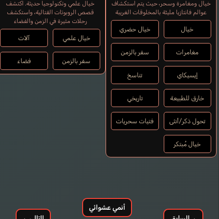
خيال ومغامرة وسحر، حيث يتم استكشاف
خيال علمي وتكنولوجيا حديثة. اكتشف
عوالم فانتازيا مليئة بالمخلوقات الغريبة
قصص الروبوتات القتالية، واستكشف
رحلات مثيرة في الزمن والفضاء
خيال
خيال حضري
خيال علمي
آلات
مغامرات
سفر بالزمن
سفر بالزمن
فضاء
إيسيكاي
تناسخ
خارق للطبيعة
تاريخي
تحول ذكر/أنثى
فتيات سحريات
خيال مُبتكر
أنمي عشوائي
→
السابق
التالي
←