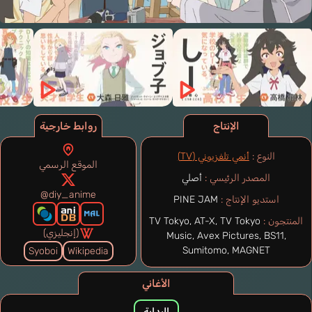
الإنتاج
روابط خارجية
النوع :
أنمي تلفزيوني (TV)
الموقع الرسمي
المصدر الرئيسي :
أصلي
@diy_anime
استديو الإنتاج :
PINE JAM
المنتجون :
TV Tokyo, AT-X, TV Tokyo
(إنجليزي)
Music, Avex Pictures, BS11,
Sumitomo, MAGNET
Syoboi
Wikipedia
الأغاني
البداية