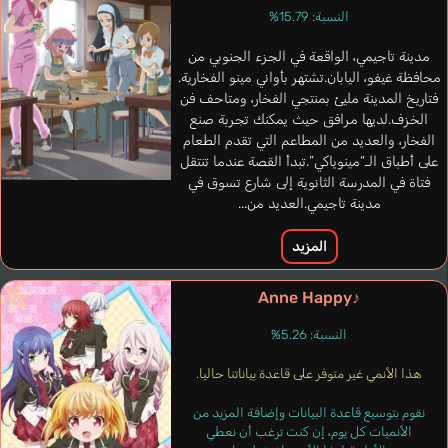
النسبة: 15.79%
Yua Serufu
مدينة تاجيمي، الواقعة في الجزء الجنوبي من
Inagaki Konomi
محافظة غيفو، اليابان.تشتهر بأواني مينو الفخارية.
فتاريخ المدينة مليئ بمنتجي الفخار، ومتاحف فن
الخزف.لديها مرافق حيث يمكنك تجربة صنع
الفخار، والعديد من المطاعم التي تقدم الطعام
على أطباق الـ“مينوياكي”.تبدأ القصة عندما تنتقل
فتاة في المدرسة الثانوية إلى شارع تسوق في
مدينة تاجيمي.العديد من...
المزيد
Anne Happy♪
النسبة: 5.26%
هذا الأنمي غير متوفر على قاعدة بياناتنا حاليا.
نقوم بتوسيع قاعدة البيانات وإضافة المزيد من
الأنميات كل يوم، إن كنت ترغب أن نعطي