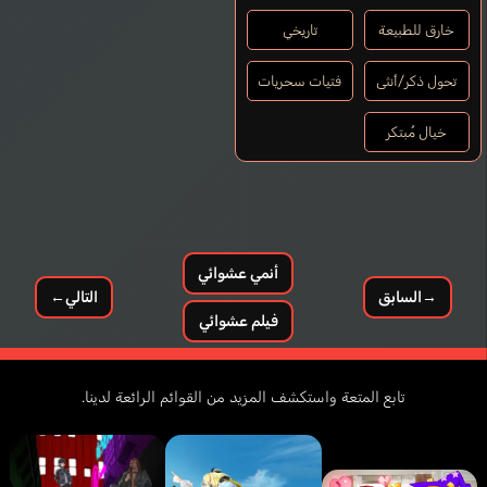
خارق للطبيعة
تاريخي
تحول ذكر/أنثى
فتيات سحريات
خيال مُبتكر
أنمي عشوائي
→
السابق
التالي
←
فيلم عشوائي
تابع المتعة واستكشف المزيد من القوائم الرائعة لدينا.