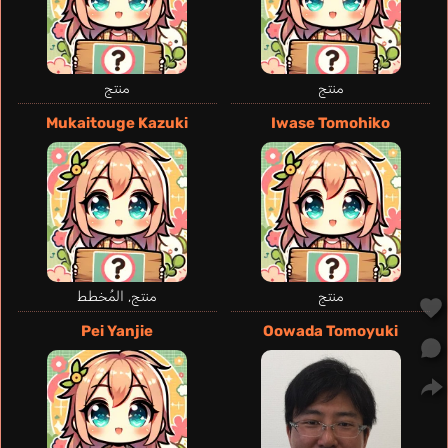
منتج
منتج
Mukaitouge Kazuki
Iwase Tomohiko
منتج
منتج, المُخطط
Pei Yanjie
Oowada Tomoyuki
García Sánchez
Paola
إسباني