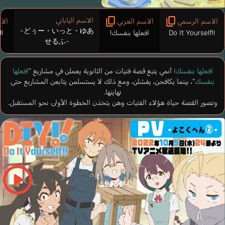
الاسم الياباني
الاسم الرسمي
الاسم العربي
الا
-どぅー・いっと・ゆあ
Do It Yourself!!
افعلها بنفسك!
!
せるふ-
افعلها بنفسك!
أنمي يتبع قصة فتيات من الثانوية يعملن في مشاريع “
افعلها
بنفسك
“، بينما يكافحن، يفشلن، ومع ذلك لا يستسلمن يتابعن المشاريع حتى
نهايتها.
وتصور القصة حياة هؤلاء الفتيات وهن يتخذن الخطوة الأولى نحو المستقبل.