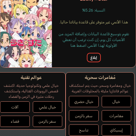
النسبة: 5.26%
Lobo Marysol
هذا الأنمي غير متوفر على قاعدة بياناتنا حاليا.
إسباني
نقوم بتوسيع قاعدة البيانات وإضافة المزيد من
الأنميات كل يوم، إن كنت ترغب أن نعطي
الأولوية لهذا الأنمي اضغط هنا
إبلاغ
مُغامرات سحرية
عوالم تقنية
خيال ومغامرة وسحر، حيث يتم استكشاف
خيال علمي وتكنولوجيا حديثة. اكتشف
عوالم فانتازيا مليئة بالمخلوقات الغريبة
قصص الروبوتات القتالية، واستكشف
رحلات مثيرة في الزمن والفضاء
خيال
خيال حضري
خيال علمي
آلات
مغامرات
سفر بالزمن
سفر بالزمن
فضاء
إيسيكاي
تناسخ