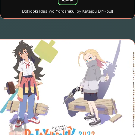
Dokidoki Idea wo Yoroshiku! by Katajou DIY-bu!!