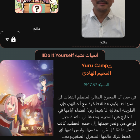
Suride Miku
Ichinose Kana
منتج
منتج
أنميات تشبه Do It Yourself!!
Yuru Camp△
المخيم الهادئ
النسبة: 47.37%
في حين أن المخرج المثالي لمعظم الفتيات في
سنها قد يكون عطلة فاخرة مع أحبائهم، فإن
الطريقة المثالية لـ“شيما رين“ لقضاء أيامها في
الخارج هي التخييم وحدها في قاعدة جبل
فوجي.من وضع خيمتها إلى جمع الحطب، كانت
تفعل دائمًا كل شيء بنفسها، وليس لديها أي
Castañeda Carla
خطط لترك عالمها المنعزل الصغير.ومع...
إسباني