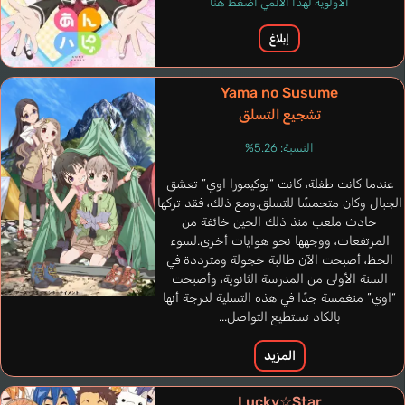
الأولوية لهذا الأنمي اضغط هنا
González Desireé
إسباني
إبلاغ
Hoketsu Haruko
Kakazu Yumi
Yama no Susume
تشجيع التسلق
النسبة: 5.26%
عندما كانت طفلة، كانت “يوكيمورا اوي” تعشق
الجبال وكان متحمسًا للتسلق.ومع ذلك، فقد تركها
حادث ملعب منذ ذلك الحين خائفة من
المرتفعات، ووجهها نحو هوايات أخرى.لسوء
الحظ، أصبحت الآن طالبة خجولة ومترددة في
السنة الأولى من المدرسة الثانوية، وأصبحت
“اوي” منغمسة جدًا في هذه التسلية لدرجة أنها
بالكاد تستطيع التواصل...
المزيد
Lucky☆Star