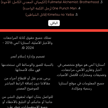
Fullmetal Alchemist: Brotherhood (الكيميائي المعدني الكامل: الأخوة)
One Punch Man (رجل اللكمة الواحدة)
Kimetsu no Yaiba (قاتل الشياطين)
الباقي
نمتلك جميع حقوق كتابة المراجعات
والأخبار الأصلية، أنستازيا أنمي 2016 -
2024 ©.
تصميم وإدارة إسلام أعمر.
أنستازيا أنمي هو موقع متخصص في
بالنسبة للصور والوسائط التي نستخدمها
أخبار وتقارير الأنمي، مراجعات،
فهي ملك لأصحابها.
وتصنيفات ومختارات لأفضل الأنميات.
يرجى عدم نقل أو اقتطاع أجزاء من
جميع المعلومات في موقع أنستازيا
مقالاتنا دون إضافة الرابط المباشر
رسمية ومؤكدة.
للموضوع المصدر.
للتواصل بشأن انتهاء لحقوق النشر، من
جانبنا أو جانبكم، أو التبليغ بالأخطاء أو
جميع الاستفسارات، نتوفر على: