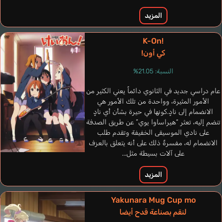
المزيد
Yasaku Rei
Sakura Ayane
K-On!
كي أون!
النسبة: 21.05%
عام دراسي جديد في الثانوي دائماً يعني الكثير من
الأمور المثيرة، وواحدة من تلك الأمور هي
الانضمام إلى نادٍ.كونها في حيرة بشأن أي نادٍ
تنضم إليه، تعثر “هيراساوا يوي” عن طريق الصدفة
على نادي الموسيقى الخفيفة وتقدم طلب
الانضمام له، مفسرةً ذلك على أنه يتعلق بالعزف
على آلات بسيطة مثل...
المزيد
Yakunara Mug Cup mo
Guerrero Cecilia
لنقم بصناعة قدح أيضا
إسباني