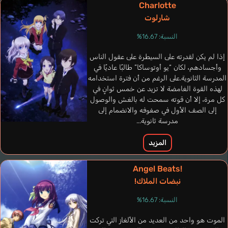
Charlotte
شارلوت
النسبة: 16.67%
إذا لم يكن لقدرته على السيطرة على عقول الناس
وأجسادهم، لكان “يو أوتوساكا” طالبًا عاديًا في
Escalante Ileana
Narciso Flávia
Chambers Dani
المدرسة الثانوية.على الرغم من أن فترة استخدامه
إسباني
لهذه القوة الغامضة لا تزيد عن خمس ثوانٍ في
برتغالي
إنجليزي
كل مرة، إلا أن قوته سمحت له بالغش والوصول
إلى الصف الأول في صفوفه والانضمام إلى
Sakuraba Neku
Uchiyama Kouki
مدرسة ثانوية...
المزيد
Angel Beats!
نبضات الملاك!
النسبة: 16.67%
الموت هو واحد من العديد من الألغاز التي تركت