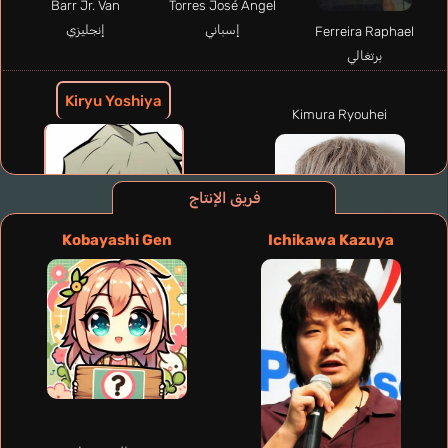
Barr Jr. Van
Torres José Ángel
إسباني
إنجليزي
Ferreira Raphael
برتغالي
Kiryu Yoshiya
Kimura Ryouhei
فريق الإنتاج
Kobayashi Gen
Ichikawa Kazuya