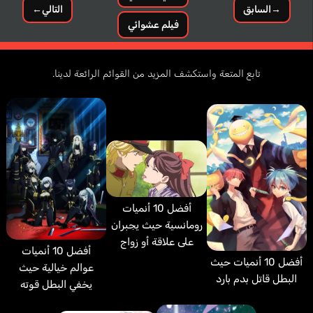
→
السابق
التالي
←
فيلم عشوائي
تابع المتعة واستكشف المزيد من القوائم الرائعة لدينا.
أفضل 10 أنميات
رومانسية حيث يجبران
على علاقة أو زواج
أفضل 10 أنميات
أفضل 10 أنميات حيث
عوالم خيالية حيث
البطل قاتل بدم بارد
يخفي البطل قوته