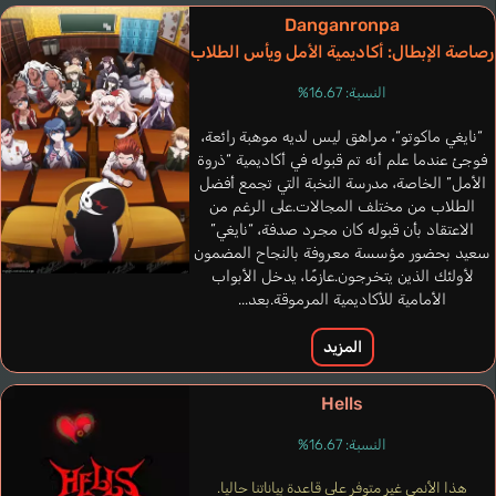
Danganronpa
رصاصة الإبطال: أكاديمية الأمل ويأس الطلاب
النسبة: 16.67%
“نايغي ماكوتو“، مراهق ليس لديه موهبة رائعة،
فوجئ عندما علم أنه تم قبوله في أكاديمية “ذروة
الأمل” الخاصة، مدرسة النخبة التي تجمع أفضل
الطلاب من مختلف المجالات.على الرغم من
الاعتقاد بأن قبوله كان مجرد صدفة، “نايغي”
سعيد بحضور مؤسسة معروفة بالنجاح المضمون
Fajardo Ricco
لأولئك الذين يتخرجون.عازمًا، يدخل الأبواب
إنجليزي
الأمامية للأكاديمية المرموقة.بعد...
Ai
المزيد
Hells
Iwabuchi Momone
النسبة: 16.67%
هذا الأنمي غير متوفر على قاعدة بياناتنا حاليا.