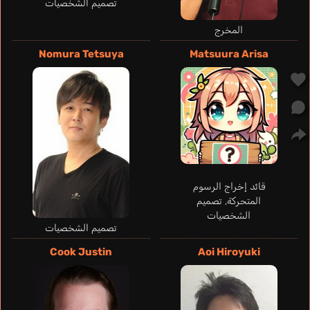
تصميم الشخصيات
المخرج
Ruiz Miguel Ángel
Takahashi Vyni
Chapin Clifford
Nomura Tetsuya
Matsuura Arisa
إسباني
برتغالي
إنجليزي
Misaki Shiki
Hachimine Anna
قائد إخراج الرسوم
المتحركة, تصميم
الشخصيات
تصميم الشخصيات
Cook Justin
Aoi Hiroyuki