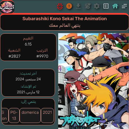
Subarashiki Kono Sekai The Animation
ينتهي العالم معك
التقييم
6.15
الترتيب
الشعبية
#2827
#9970
آخر تحديث:
24 سبتمبر، 2024
تم الإنشاء:
12 مارس، 2021
ينتمي إلى:
-Ei
PG-
domerica
2021
tion
13