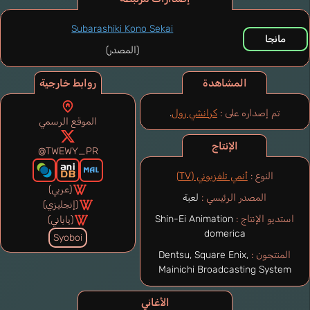
Subarashiki Kono Sekai
مانجا
(المصدر)
المشاهدة
روابط خارجية
تم إصداره على :
كرانشي رول
.
الموقع الرسمي
الإنتاج
@TWEWY_PR
النوع :
أنمي تلفزيوني (TV)
(عربي)
المصدر الرئيسي :
لعبة
(إنجليزي)
استديو الإنتاج :
Shin-Ei Animation
(ياباني)
domerica
Syoboi
المنتجون :
Dentsu, Square Enix,
Mainichi Broadcasting System
الأغاني