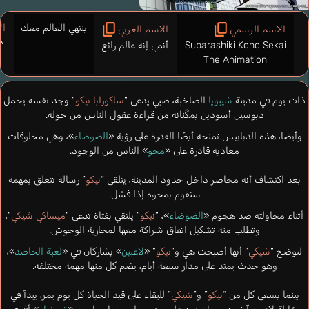
ينتهي العالم معك
ال
الاسم الرسمي
الاسم العربي
い
Subarashiki Kono Sekai
أنمي إنه عالم رائع
The Animation
ذات يوم في مدينة
شيبويا
الصاخبة، صبي يدعى “
ساكورابا نيكو
” وجد نفسه يحمل
دبوسين أسودين يمكّنانه من قراءة عقول الناس من حوله.
وأيضا، هذه الدبابيس تمنحه أيضًا القدرة على رؤية «
الضوضاء
»، وهي مخلوقات
معادية قادرة على «
محو
» الناس من الوجود.
بعد اكتشاف أنه محاصر داخل حدود المدينة، يتلقى “
نيكو
” رسالة تتعلق بمهمة
ستقوم بمحوه إذا فشل.
أثناء محاولته صد هجوم «
الضوضاء
»، “
نيكو
” يلتقي بفتاة تدعى “
ميساكي شيكي
“،
وتطلب منه تشكيل اتفاق شراكة معها لمحاربة الوحوش.
لتوضح “
شيكي
” أنها أصبحت هي و”
نيكو
” «
لاعبين
» يشاركان في «
لعبة الحاصد
»،
وهو حدث يمتد على مدار سبعة أيام، يضم كل منها مهمة مختلفة.
بينما يسعى كل من “
نيكو
” و”
شيكي
” للبقاء على قيد الحياة كل يوم يمر، يبدآ في