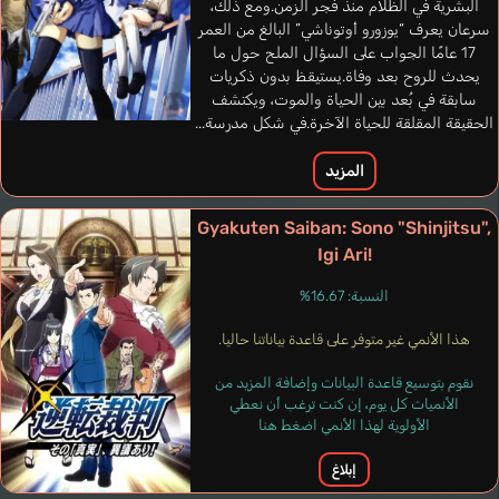
البشرية في الظلام منذ فجر الزمن.ومع ذلك،
سرعان يعرف “يوزورو أوتوناشي” البالغ من العمر
17 عامًا الجواب على السؤال الملح حول ما
يحدث للروح بعد وفاة.يستيقظ بدون ذكريات
سابقة في بُعد بين الحياة والموت، ويكتشف
الحقيقة المقلقة للحياة الآخرة.في شكل مدرسة...
المزيد
Balmaceda Ben
Gomes Rodrygo
Winslow Marc
Gyakuten Saiban: Sono "Shinjitsu",
إنجليزي
برتغالي
إسباني
Igi Ari!
777
النسبة: 16.67%
Sakaguchi Shuuhei
هذا الأنمي غير متوفر على قاعدة بياناتنا حاليا.
نقوم بتوسيع قاعدة البيانات وإضافة المزيد من
الأنميات كل يوم، إن كنت ترغب أن نعطي
الأولوية لهذا الأنمي اضغط هنا
إبلاغ