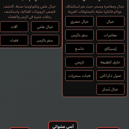
خيال ومغامرة وسحر، حيث يتم استكشاف
خيال علمي وتكنولوجيا حديثة. اكتشف
عوالم فانتازيا مليئة بالمخلوقات الغريبة
قصص الروبوتات القتالية، واستكشف
رحلات مثيرة في الزمن والفضاء
خيال
خيال حضري
خيال علمي
آلات
مغامرات
سفر بالزمن
سفر بالزمن
فضاء
إيسيكاي
تناسخ
خارق للطبيعة
تاريخي
تحول ذكر/أنثى
فتيات سحريات
خيال مُبتكر
أنمي عشوائي