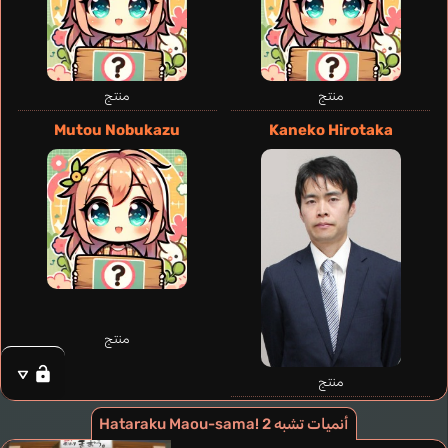
منتج
منتج
Mutou Nobukazu
Kaneko Hirotaka
Menezes Bia
Carmes Rune
Castañeda Carla
Angelle Felecia
إنجليزي
إسباني
فرنسي
برتغالي
Adramelech
Sugisaki Ryou
منتج
منتج
أنميات تشبه Hataraku Maou-sama! 2