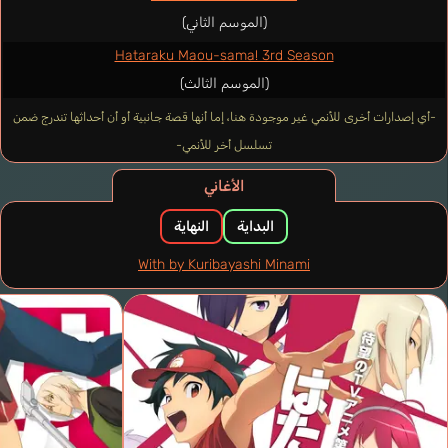
(الموسم الثاني)
Hataraku Maou-sama! 3rd Season
(الموسم الثالث)
-أي إصدارات أخرى للأنمي غير موجودة هنا، إما أنها قصة جانبية أو أن أحداثها تندرج ضمن
تسلسل أخر للأنمي-
الأغاني
البداية
النهاية
With by Kuribayashi Minami