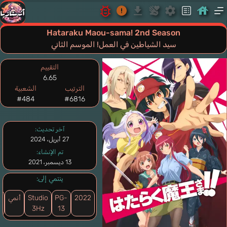
Hataraku Maou-sama! 2nd Season
سيد الشياطين في العمل! الموسم الثاني
التقييم
6.65
الترتيب
الشعبية
#484
#6816
آخر تحديث:
27 أبريل، 2024
تم الإنشاء:
13 ديسمبر، 2021
ينتمي إلى:
2022
PG-
Studio
أنمي
إ
3Hz
13