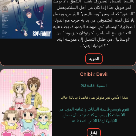
بالنسبة للعميل المعروف بلقب “الشفق”، لا يوجد
أمر طويل جدًا إذا كان من أجل السلام.يعمل
“الشفق” كجاسوس “ويستاليس” الرئيسي، ويعمل
بلا كلل لمنع المتطرفين من بداية حرب مع الدولة
المجاورة “اوستانيا”.في مهمته الجديدة، يجب عليه
Simões Márcio
Bryant Ben
التحقيق مع السياسي “دونوفان ديزموند” من
برتغالي
إنجليزي
“اوستانيا”، من خلال التسلل إلى مدرسة ابنه،
“أكاديمية ايدن”...
Ciriatto
Yamamoto Kanehira
المزيد
Chibi☆Devi!
النسبة: 33.33%
هذا الأنمي غير متوفر على قاعدة بياناتنا حاليا.
نقوم بتوسيع قاعدة البيانات وإضافة المزيد من
الأنميات كل يوم، إن كنت ترغب أن نعطي
الأولوية لهذا الأنمي اضغط هنا
إبلاغ