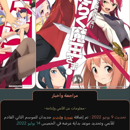
مراجعة وأخبار
-معلومات عن الأنمي وإنتاجه-
تحديث 9 يونيو 2022 :
تم إضافة
صورة
و
فيديو
جديدان للموسم الثاني القادم
للأنمي وتحديد موعد بداية عرضه في الخميس
14 يوليو 2022
.