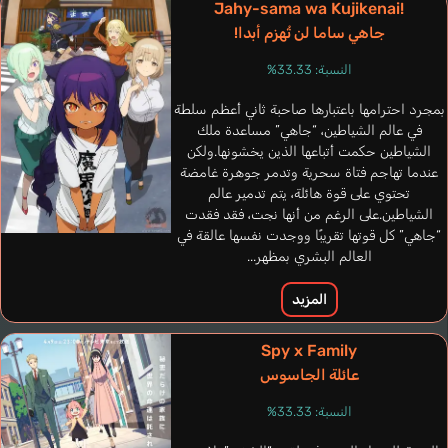
Jahy-sama wa Kujikenai!
جاهي ساما لن تُهزم أبدا!
النسبة: 33.33%
بمجرد احترامها باعتبارها صاحبة ثاني أعظم سلطة
Camio
في عالم الشياطين، “جاهي” مساعدة ملك
Ogata Kenichi
الشياطين حكمت أتباعها الذين يخشونها.ولكن
عندما تهاجم فتاة سحرية وتدمر جوهرة غامضة
تحتوي على قوة هائلة، يتم تدمير عالم
الشياطين.على الرغم من أنها نجت، فقد فقدت
“جاهي” كل قوتها تقريبًا ووجدت نفسها عالقة في
العالم البشري بمظهر...
المزيد
Spy x Family
عائلة الجاسوس
النسبة: 33.33%