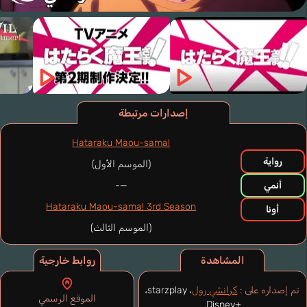
إصدارات مرتبطة
Hataraku Maou-sama!
رواية
(الموسم الأول)
أنمي
—-
Hataraku Maou-sama! 3rd Season
أونا
(الموسم الثالث)
المشاهدة
روابط خارجية
تم إصداره على :
كرانشي رول
، starzplay،
الموقع الرسمي
.
Disney+