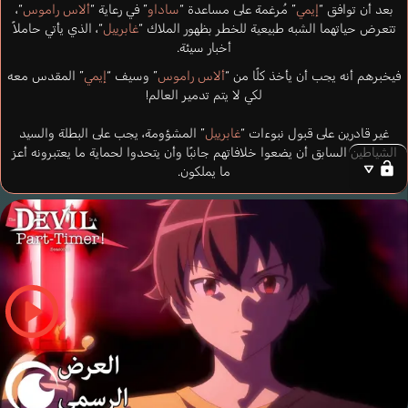
بعد أن توافق “
إيمي
” مُرغمة على مساعدة “
ساداو
” في رعاية “
ألاس راموس
“،
تتعرض حياتهما الشبه طبيعية للخطر بظهور الملاك “
غابرييل
“، الذي يأتي حاملاً
أخبار سيئة.
فيخبرهم أنه يجب أن يأخذ كلًا من “
ألاس راموس
” وسيف “
إيمي
” المقدس معه
لكي لا يتم تدمير العالم!
غير قادرين على قبول نبوءات “
غابرييل
” المشؤومة، يجب على البطلة والسيد
الشياطين السابق أن يضعوا خلافاتهم جانبًا وأن يتحدوا لحماية ما يعتبرونه أعز
ما يملكون.