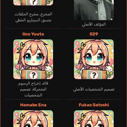
المخرج, مخرج الحلقات,
منسق السيناريو الخطي
المؤلف الأصلي
Iino Yuuta
029
Schlauch
Daniel
Takenouchi
Laurent
Grelle Jess
Olguín Javier
Renan
ألماني
Arnaud
James
إسباني
برتغالي
إنجليزي
فرنسي
Yusa Emi
Hikasa Youko
قائد إخراج الرسوم
تصميم الشخصيات الأصلي
المتحركة, تصميم
الشخصيات
Hamabe Ena
Fukao Satoshi