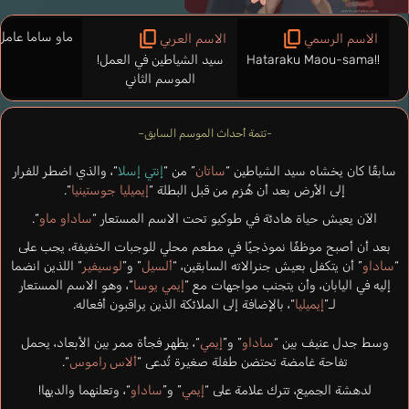
ماو ساما عامل! 
الاسم الرسمي
الاسم العربي
Hataraku Maou-sama!!
سيد الشياطين في العمل!
الموسم الثاني
-تتمة أحداث الموسم السابق–
سابقًا كان يخشاه سيد الشياطين “
ساتان
” من “
إنتي إسلا
“، والذي اضطر للفرار
إلى الأرض بعد أن هُزم من قبل البطلة “
إيميليا جوستينيا
“.
الآن يعيش حياة هادئة في طوكيو تحت الاسم المستعار “
ساداو ماو
“.
بعد أن أصبح موظفًا نموذجيًا في مطعم محلي للوجبات الخفيفة، يجب على
“
ساداو
” أن يتكفل بعيش جنرالاته السابقين، “
ألسيل
” و”
لوسيفير
” اللذين انضما
إليه في اليابان، وأن يتجنب مواجهات مع “
إيمي يوسا
“، وهو الاسم المستعار
لـ”
إيميليا
“، بالإضافة إلى الملائكة الذين يراقبون أفعاله.
وسط جدل عنيف بين “
ساداو
” و”
إيمي
“، يظهر فجأة ممر بين الأبعاد، يحمل
تفاحة غامضة تحتضن طفلة صغيرة تُدعى “
ألاس راموس
“.
لدهشة الجميع، تترك علامة على “
إيمي
” و”
ساداو
“، وتعلنهما والديها!