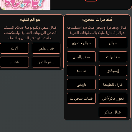
مُغامرات سحرية
عوالم تقنية
خيال ومغامرة وسحر، حيث يتم استكشاف
خيال علمي وتكنولوجيا حديثة. اكتشف
عوالم فانتازيا مليئة بالمخلوقات الغريبة
قصص الروبوتات القتالية، واستكشف
رحلات مثيرة في الزمن والفضاء
Lopes Guilherme
خيال
خيال حضري
برتغالي
خيال علمي
آلات
مغامرات
سفر بالزمن
Ende Albert
سفر بالزمن
فضاء
Yasumoto Hiroki
إيسيكاي
تناسخ
خارق للطبيعة
تاريخي
تحول ذكر/أنثى
فتيات سحريات
خيال مُبتكر