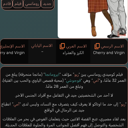
جديد
رومانسي
فيلم
قادم
الاسم الياباني
الاسم الرسمي
الاسم العربي
الاسم الإنجليزي
–
Cherry and Virgin
الكرز والعذراء
rry and Virgin
فيلم كوميدي رومانسي يبرز “
ريو
” مؤلف “
ايرومانجا
” (مانجا منحرفة) يبلغ من
العمر 32 عامًا، و“
أمي
” وهي “
فوجوشي
” (محبة قصص الياوي والحب بين الفتية)،
وتبلغ من العمر 28 عامًا.
لا أحد من الشخصيتين جيد في التفاعل مع أفراد الجنس الآخر.
“
ريو
” إلى حد ما اوتاكو لا يعرف كيف يتصرف مع النساء، وليس لدى “
أمي
” انطباع
جيد عن الرجال في الواقع.
بعد لقاء مصيري، تتبع القصة الاثنين حيث يتعلمان الغوص في بحر من العلاقات
الشخصية والتوصل إلى فهم أفضل للجوانب المرة والحلوة للعلاقات الحديثة.