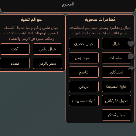
المخرج
مُغامرات سحرية
عوالم تقنية
خيال ومغامرة وسحر، حيث يتم استكشاف
خيال علمي وتكنولوجيا حديثة. اكتشف
عوالم فانتازيا مليئة بالمخلوقات الغريبة
قصص الروبوتات القتالية، واستكشف
رحلات مثيرة في الزمن والفضاء
خيال
خيال حضري
خيال علمي
آلات
مغامرات
سفر بالزمن
سفر بالزمن
فضاء
إيسيكاي
تناسخ
خارق للطبيعة
تاريخي
تحول ذكر/أنثى
فتيات سحريات
خيال مُبتكر