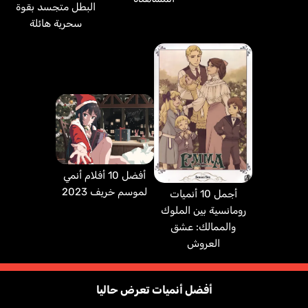
البطل متجسد بقوة
سحرية هائلة
أفضل 10 أفلام أنمي
لموسم خريف 2023
أجمل 10 أنميات
رومانسية بين الملوك
والممالك: عشق
العروش
أفضل أنميات تعرض حاليا