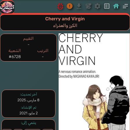
Cherry and Virgin
الكرز والعذراء
التقييم
-
الترتيب
الشعبية
#6728
-
آخر تحديث:
8 مارس، 2025
تم الإنشاء:
2 مايو، 2021
ينتمي إلى: