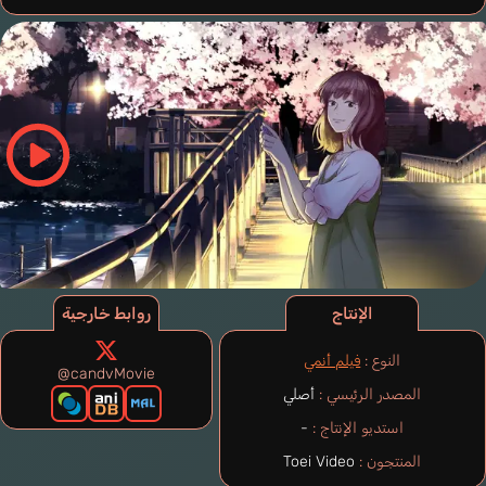
الإنتاج
روابط خارجية
النوع :
فيلم أنمي
@candvMovie
المصدر الرئيسي :
أصلي
استديو الإنتاج :
-
المنتجون :
Toei Video