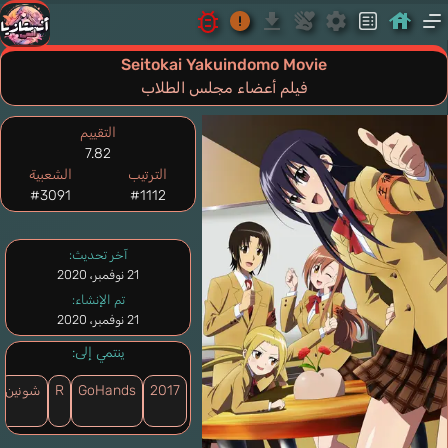
Seitokai Yakuindomo Movie
فيلم أعضاء مجلس الطلاب
التقييم
7.82
الترتيب
الشعبية
#3091
#1112
آخر تحديث:
21 نوفمبر، 2020
تم الإنشاء:
21 نوفمبر، 2020
ينتمي إلى:
2017
GoHands
R
شونين