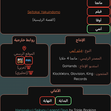
مانجا
فيلم
Seitokai Yakuindomo
(القصة الرئيسية)
أوفا
أنمي
الإنتاج
روابط خارجية
النوع :
فيلم أنمي
الموقع الرسمي
المصدر الرئيسي :
مانجا 4 خلايا
استديو الإنتاج :
GoHands
(عربي)
(إنجليزي)
المنتجون :
KlockWorx, Glovision, King
Records
الأغاني
البداية
النهاية
Hanasaku☆Saikyou Legend Days
by Triple Booking