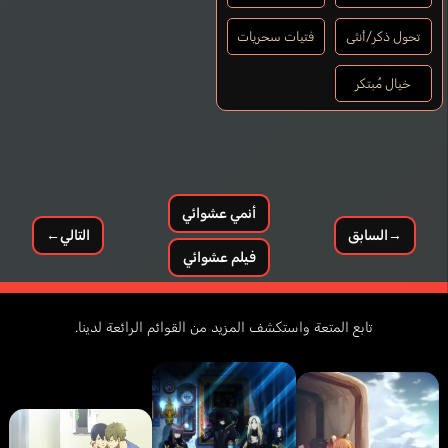
تحول ذكر/أنثى
فتيات سحريات
خيال مُبتكر
أنمي عشوائي
→
السابق
التالي
←
فيلم عشوائي
تابع المتعة واستكشف المزيد من القوائم الرائعة لدينا.