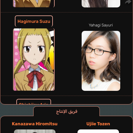
Hagimura Suzu
Yahagi Sayuri
Shichijou Aria
Satou Satomi
فريق الإنتاج
Kanazawa Hiromitsu
Ujiie Tozen