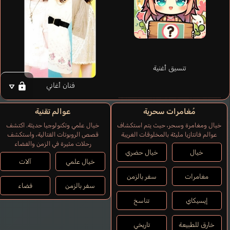
تنسيق أغنية
Igarashi Kaede
Katou Emiri
فنان أغاني
مُغامرات سحرية
عوالم تقنية
خيال ومغامرة وسحر، حيث يتم استكشاف
خيال علمي وتكنولوجيا حديثة. اكتشف
عوالم فانتازيا مليئة بالمخلوقات الغريبة
قصص الروبوتات القتالية، واستكشف
رحلات مثيرة في الزمن والفضاء
خيال
خيال حضري
خيال علمي
آلات
مغامرات
سفر بالزمن
سفر بالزمن
فضاء
إيسيكاي
تناسخ
خارق للطبيعة
تاريخي