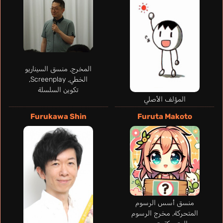
المخرج, منسق السيناريو
الخطي, Screenplay,
تكوين السلسلة
Tsuda Takatoshi
المؤلف الأصلي
Asanuma Shintaro
Furukawa Shin
Furuta Makoto
منسق أسس الرسوم
المتحركة, مخرج الرسوم