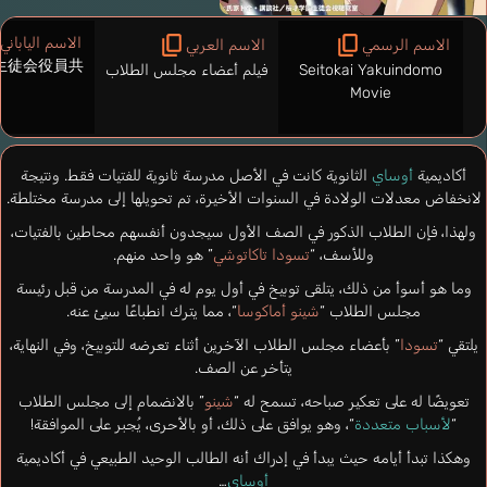
الاسم الياباني
الاسم الرسمي
الاسم العربي
生徒会役員共
Seitokai Yakuindomo
فيلم أعضاء مجلس الطلاب
Movie
أكاديمية
أوساي
الثانوية كانت في الأصل مدرسة ثانوية للفتيات فقط. ونتيجة
لانخفاض معدلات الولادة في السنوات الأخيرة، تم تحويلها إلى مدرسة مختلطة.
ولهذا، فإن الطلاب الذكور في الصف الأول سيجدون أنفسهم محاطين بالفتيات،
وللأسف، “
تسودا تاكاتوشي
” هو واحد منهم.
وما هو أسوأ من ذلك، يتلقى توبيخ في أول يوم له في المدرسة من قبل رئيسة
مجلس الطلاب “
شينو أماكوسا
“، مما يترك انطباعًا سيئ عنه.
يلتقي “
تسودا
” بأعضاء مجلس الطلاب الآخرين أثناء تعرضه للتوبيخ، وفي النهاية،
يتأخر عن الصف.
تعويضًا له على تعكير صباحه، تسمح له “
شينو
” بالانضمام إلى مجلس الطلاب
“
لأسباب متعددة
“، وهو يوافق على ذلك، أو بالأحرى، يُجبر على الموافقة!
وهكذا تبدأ أيامه حيث يبدأ في إدراك أنه الطالب الوحيد الطبيعي في أكاديمية
أوساي
…