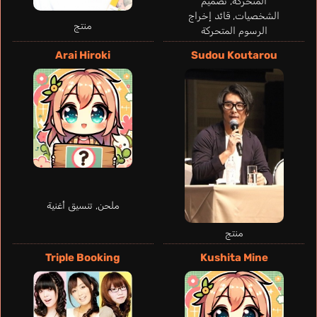
المتحركة, تصميم
Dejima Sayaka
الشخصيات, قائد إخراج
Tamura Mutsumi
منتج
الرسوم المتحركة
Arai Hiroki
Sudou Koutarou
ملحن, تنسيق أغنية
Hata Ranko
Arai Satomi
منتج
Triple Booking
Kushita Mine