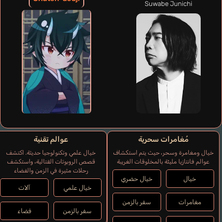
Suwabe Junichi
مُغامرات سحرية
عوالم تقنية
خيال ومغامرة وسحر، حيث يتم استكشاف
خيال علمي وتكنولوجيا حديثة. اكتشف
عوالم فانتازيا مليئة بالمخلوقات الغريبة
قصص الروبوتات القتالية، واستكشف
رحلات مثيرة في الزمن والفضاء
خيال
خيال حضري
خيال علمي
آلات
مغامرات
سفر بالزمن
سفر بالزمن
فضاء