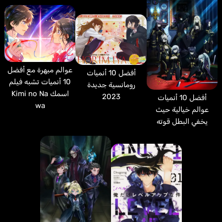
عوالم مبهرة مع أفضل
أفضل 10 أنميات
10 أنميات تشبه فيلم
رومانسية جديدة
اسمك Kimi no Na
2023
أفضل 10 أنميات
wa
عوالم خيالية حيث
يخفي البطل قوته