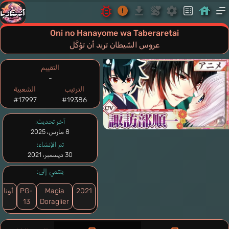
Oni no Hanayome wa Taberaretai
عروس الشيطان تريد أن تؤكَل
التقييم
-
الترتيب
الشعبية
#17997
#19386
آخر تحديث:
8 مارس، 2025
تم الإنشاء:
30 ديسمبر، 2021
ينتمي إلى:
2021
Magia
PG-
أونا
13
Doraglier