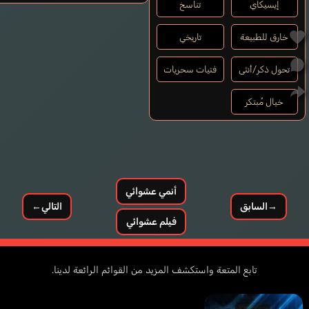
إيسيكاي
تناسخ
خارق للطبيعة
تاريخي
تحول ذكر/أنثى
فتيات سحريات
خيال مُبتكر
أنمي عشوائي
→
السابق
التالي
←
فيلم عشوائي
تابع المتعة واستكشف المزيد من القوائم الرائعة لدينا.