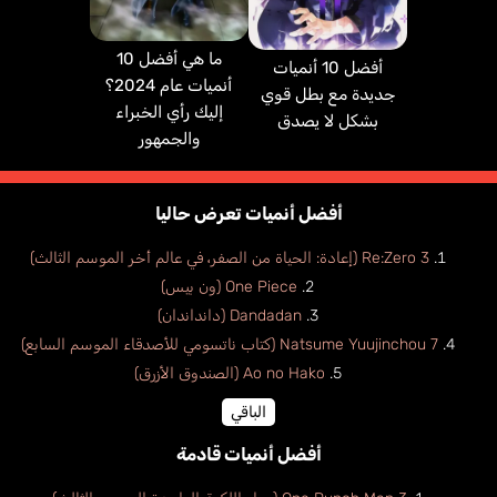
ما هي أفضل 10
أفضل 10 أنميات
أنميات عام 2024؟
جديدة مع بطل قوي
إليك رأي الخبراء
بشكل لا يصدق
والجمهور
أفضل أنميات تعرض حاليا
Re:Zero 3 (إعادة: الحياة من الصفر، في عالم أخر الموسم الثالث)
One Piece (ون بيس)
Dandadan (دانداندان)
Natsume Yuujinchou 7 (كتاب ناتسومي للأصدقاء الموسم السابع)
Ao no Hako (الصندوق الأزرق)
الباقي
أفضل أنميات قادمة