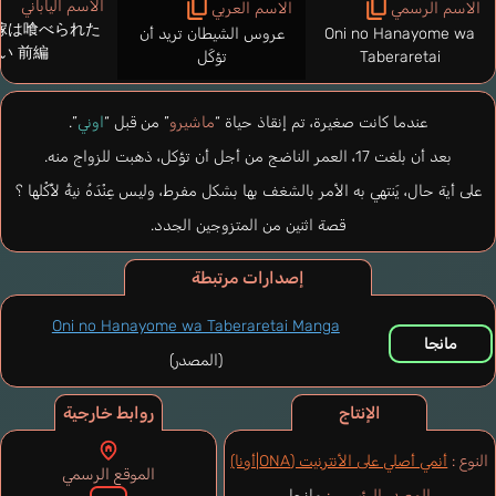
الاسم الياباني
الاسم الرسمي
الاسم العربي
嫁は喰べられた
Oni no Hanayome wa
عروس الشيطان تريد أن
い 前編
Taberaretai
تؤكَل
عندما كانت صغيرة، تم إنقاذ حياة “
ماشيرو
” من قبل “
اوني
”.
بعد أن بلغت 17، العمر الناضج من أجل أن تؤكل، ذهبت للزواج منه.
على أية حال، يَنتهي به الأمر بالشغف بها بشكل مفرط، وليس عِنْدَهُ نيةُ لأَكْلها ؟
قصة اثنين من المتزوجين الجدد.
إصدارات مرتبطة
Oni no Hanayome wa Taberaretai Manga
مانجا
(المصدر)
الإنتاج
روابط خارجية
النوع :
أنمي أصلي على الأنترنيت (ONA|أونا)
الموقع الرسمي
المصدر الرئيسي :
مانجا