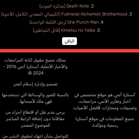
Death Note (مذكرة الموت)
Fullmetal Alchemist: Brotherhood (الكيميائي المعدني الكامل: الأخوة)
One Punch Man (رجل اللكمة الواحدة)
Kimetsu no Yaiba (قاتل الشياطين)
الباقي
نمتلك جميع حقوق كتابة المراجعات
والأخبار الأصلية، أنستازيا أنمي 2016 -
2024 ©.
تصميم وإدارة إسلام أعمر.
أنستازيا أنمي هو موقع متخصص في
بالنسبة للصور والوسائط التي نستخدمها
أخبار وتقارير الأنمي، مراجعات،
فهي ملك لأصحابها.
وتصنيفات ومختارات لأفضل الأنميات.
يرجى عدم نقل أو اقتطاع أجزاء من
جميع المعلومات في موقع أنستازيا
مقالاتنا دون إضافة الرابط المباشر
رسمية ومؤكدة.
للموضوع المصدر.
للتواصل بشأن انتهاء لحقوق النشر، من