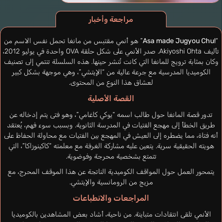
مراجعة وأخبار
“
Asa made Jugyou Chu!
” هو أنمي مقتبس من مانغا تحمل نفس الاسم من
تأليف Akiyoshi Ohta. صدر الأنمي على شكل حلقة OVA واحدة في يوليو 2012،
وكان بمثابة ترويج للمانغا التي كانت تُنشر حينها. هذه السلسلة تنتمي إلى تصنيف
الكوميديا المدرسية مع جرعة عالية من “الإيتشي”، وهي موجهة بشكل كبير
لعشاق هذا النوع من المحتوى.
القصة الأصلية
تدور قصة المانغا حول طالب اسمه “يوكي كاغامي”، وهو فتى يتم إدخاله عن
طريق الخطأ إلى مهجع الفتيات في المدرسة الثانوية. وبسبب سوء فهم، يُعتقد
أنه فتاة، مما يضطره إلى العيش في المهجع بين الفتيات مع محاولة الحفاظ على
هويته الحقيقية سرية. يتعين عليه مشاركة الغرفة مع معلمته “كاكينوزاكا”، التي
تتمتع بشخصية محرجة وفوضوية.
يتمحور العمل حول المواقف الكوميدية الناتجة عن هذا الموقف المحرج، مع
مزيج من الرومانسية والإيتشي.
المراجعات والانطباعات
الأنمي تلقى انتقادات متباينة. من ناحية، أشاد بعض المشاهدين بالكوميديا