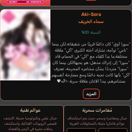
Aki-Sora
سماء الخريف
النسبة: 20%
“سورا آوي” كان دائمًا قريبًا من شقيقاته.لكن بينما
“نامي” توأمه، تشارك أخته الكبرى “آكي” علاقة
مختلفة.ما بدأ كلقاء مع “آكي” في الحمام، قاد
“سورا” إلى إدراك مذهل: هو يحبها!لكن بينما كان
“سورا” مترددًا بشأن مشاعره المحرمة، تعترف
“آكي” بأنها كانت تحبه دائمًا.ومع مصارحة أنفسهم
بمشاعرهم، يبدأ الاثنان علاقة سرية.✨🛁💖
المزيد
مُغامرات سحرية
عوالم تقنية
خيال ومغامرة وسحر، حيث يتم استكشاف
خيال علمي وتكنولوجيا حديثة. اكتشف
عوالم فانتازيا مليئة بالمخلوقات الغريبة
قصص الروبوتات القتالية، واستكشف
رحلات مثيرة في الزمن والفضاء