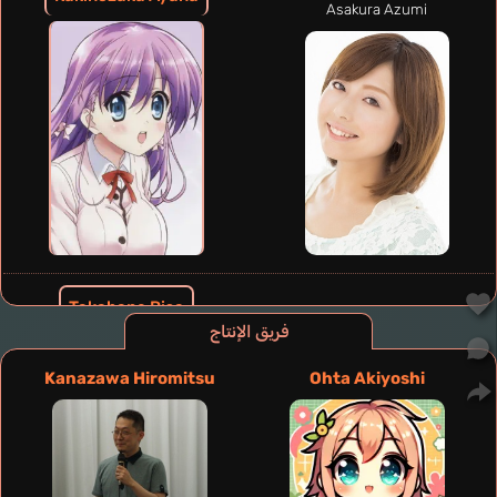
Asakura Azumi
Takabane Risa
Mimori Suzuko
فريق الإنتاج
Kanazawa Hiromitsu
Ohta Akiyoshi