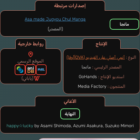
إصدارات مرتبطة
Asa made Jugyou Chu! Manga
مانجا
(المصدر)
الإنتاج
روابط خارجية
النوع :
أنمي أصلي على الفيديو (OVA|أوفا)
الموقع الرسمي
المصدر الرئيسي :
مانجا
استديو الإنتاج :
GoHands
(ياباني)
المنتجون :
Media Factory
الأغاني
النهاية
happy☆lucky
by Asami Shimoda, Azumi Asakura, Suzuko Mimori