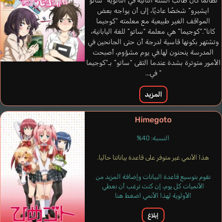
لطالما كان طالب السنة الثانية في الثانوية “ساتو
ايشيرو” شخصًا عاديًا، إلى أن يواجه بعض
المواقف الغير طبيعية مع معلمته “كوجيما
كانا”.“كوجيما” هي معلمة “ساتو” للغة اليابانية،
وتشتهر بكونها قاسية لدرجة أن حتى الجانحين في
المدرسة ينحنون لها.في يوم مشؤوم، أصبحت
الأمور متوترة بشدة عندما التقى “ساتو” بـ“كوجيما
” في...
المزيد
Himegoto
النسبة: 40%
هذا الأنمي غير متوفر على قاعدة بياناتنا حاليا.
نقوم بتوسيع قاعدة البيانات وإضافة المزيد من
الأنميات كل يوم، إن كنت ترغب أن نعطي
الأولوية لهذا الأنمي اضغط هنا
إبلاغ