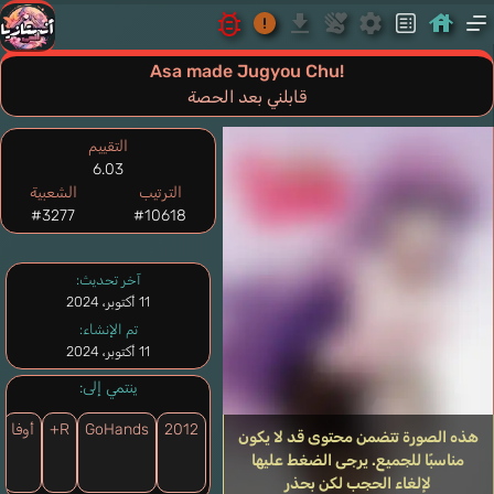
Asa made Jugyou Chu!
قابلني بعد الحصة
التقييم
6.03
الترتيب
الشعبية
#3277
#10618
آخر تحديث:
11 أكتوبر، 2024
تم الإنشاء:
11 أكتوبر، 2024
ينتمي إلى:
2012
GoHands
R+
أوفا
هذه الصورة تتضمن محتوى قد لا يكون
مناسبًا للجميع. يرجى الضغط عليها
لإلغاء الحجب لكن بحذر