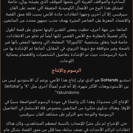
الساخرة والمواقف الغريبة التي ينتجها الموقف الذي يعيشه يوكي، خاصة
لعشاق هذا النوع من الأعمال الكوميدية الخفيفة التي تعتمد على الفان
سيرفيس. إلا أن آخرين وجهوا انتقادات حادة للأنمي بسبب قلة عمق القصة
والاعتماد المفرط على العناصر المثيرة بهدف جذب جمهور محدد من المتابعين.
المانغا، من جهة أخرى، حظيت ببعض التقدير لكونها تحتوي على قصة أطول
وأكثر تفصيلاً بالمقارنة مع الأنمي القصير. لكنها أيضاً لم تخلو من الانتقادات،
خاصة فيما يتعلق بشخصية “كاكينوزاكا” المعلمة، التي وصفها البعض بأنها غير
ناضجة وغير متوافقة مع دورها التربوي. في المقابل، المانغا تم الإشادة بها من
ناحية الرسومات، حيث تم الإشادة بتفاصيل الشخصيات والاهتمام بجمالية
اللوحات.
الرسوم والإنتاج
استديو
GoHands
هو الذي تولى إنتاج هذا الأنمي. ورغم أن الاستوديو ليس من
بين الأستوديوهات الأكثر شهرة، إلا أنه قدم أعمالًا أخرى مثل “K” و”Seitokai
Yakuindomo”.
الإنتاج كان محدودًا، وهذا كان واضحًا في جودة الرسوم المتواضعة نسبيًا في
الأوفا. وهناك شكوى متكررة من المتابعين بخصوص قلة الاستثمار في التفاصيل
الرسومية والتوجه نحو التركيز على مشاهد الفان سيرفيس.
حتى الإخراج لم يكن مثيرًا للإعجاب بالنسبة لمعظم المشاهدين، وكان هناك
انتقادات لتراكم الأحداث في نصف ساعة، مما قلل من عمق القصة بشكل عام.