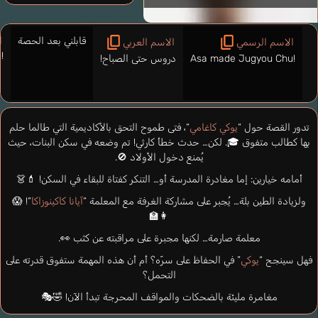
قابلني بعد الحصة
ا
الاسم الرسمي
الاسم العربي
!
Asa made Jugyou Chu!
دروس حتى الصباح!
تدور القصة حول “
يوكي كاغامي
“، فتى طموح التحق بالأكاديمية التي طالما حلم
بها كطالب متفوق 🎓. لكن… حدث خطأ كارثي! تم وضعه في سكن البنات، حيث
يُمنع دخول الأولاد 🚫.
أمامه خيارين: إما مغادرة المدرسة أو… التنكر كفتاة للبقاء في السكن! 💄👗
ولزيادة الطين بلة… يُجبر على مشاركة الغرفة مع المعلمة “
آيانا كاكينوزاكا
“! 😱
👩‍🏫
معلمة صارمة… لكنها مجبرة على مراقبته عن كثب 👀.
فهل سينجح “
يوكي
” في الحفاظ على سرّه؟ أم أن هذه المهمة ستفوق قدرته على
التحمل؟
مغامرة مليئة بالضحكات والمواقف المحرجة تبدأ الآن! 🤣🎭