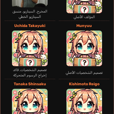
المخرج, السيناريو, منسق
السيناريو الخطي
المؤلف الأصلي
Uchida Takayuki
Munyuu
Katou
تصميم الشخصيات, قائد
تصميم الشخصيات الأصلي
إخراج الرسوم المتحركة
Tanaka Shinsaku
Kishimoto Reigo
Principal