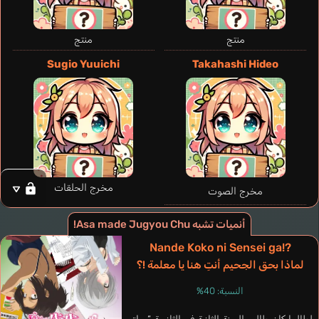
منتج
منتج
Sugio Yuuichi
Takahashi Hideo
مخرج الحلقات
مخرج الصوت
أنميات تشبه Asa made Jugyou Chu!
Nande Koko ni Sensei ga!?
لماذا بحق الجحيم أنتِ هنا يا معلمة !؟
النسبة: 40%