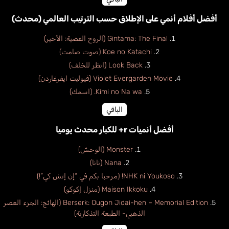
أفضل أفلام أنمي على الإطلاق حسب الترتيب العالمي (محدث)
Gintama: The Final (الروح الفضية: الأخير)
Koe no Katachi (صوت صامت)
Look Back (انظر للخلف)
Violet Evergarden Movie (فيوليت ايفرغاردن)
Kimi no Na wa. (اسمك)
الباقي
أفضل أنميات r+ للكبار محدث يوميا
Monster (الوحش)
Nana (نانا)
NHK ni Youkoso! (مرحبا بكم في “إن إتش كي”!)
Maison Ikkoku (منزل إكوكو)
Berserk: Ougon Jidai-hen – Memorial Edition (الهائج: الجزء العصر
الذهبي- الطبعة التذكارية)