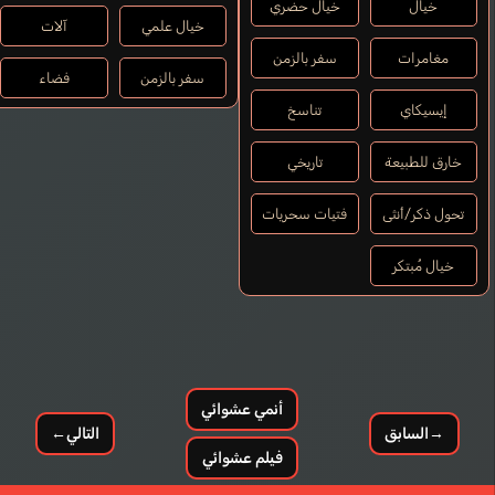
خيال
خيال حضري
خيال علمي
آلات
مغامرات
سفر بالزمن
سفر بالزمن
فضاء
إيسيكاي
تناسخ
خارق للطبيعة
تاريخي
تحول ذكر/أنثى
فتيات سحريات
خيال مُبتكر
أنمي عشوائي
→
السابق
التالي
←
فيلم عشوائي