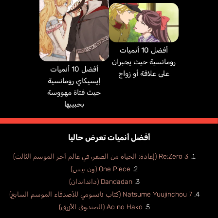
أفضل 10 أنميات
رومانسية حيث يجبران
أفضل 10 أنميات
على علاقة أو زواج
إيسيكاي رومانسية
حيث فتاة مهووسة
بحبيبها
أفضل أنميات تعرض حاليا
Re:Zero 3 (إعادة: الحياة من الصفر، في عالم أخر الموسم الثالث)
One Piece (ون بيس)
Dandadan (دانداندان)
Natsume Yuujinchou 7 (كتاب ناتسومي للأصدقاء الموسم السابع)
Ao no Hako (الصندوق الأزرق)