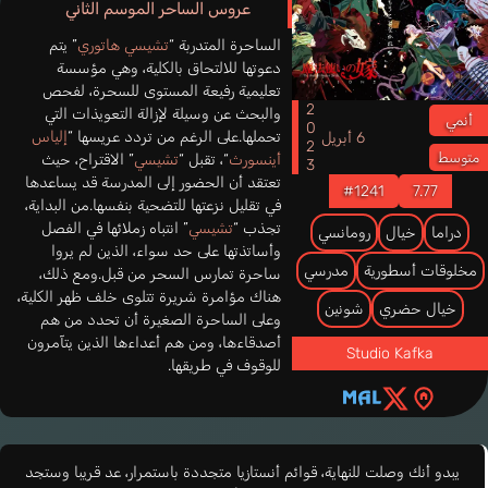
عروس الساحر الموسم الثاني
الساحرة المتدربة “
تشيسي هاتوري
” يتم
دعوتها للالتحاق بالكلية، وهي مؤسسة
تعليمية رفيعة المستوى للسحرة، لفحص
2023
والبحث عن وسيلة لإزالة التعويذات التي
أنمي
تحملها.على الرغم من تردد عريسها “
إلياس
6 أبريل
متوسط
أينسورث
“، تقبل “
تشيسي
” الاقتراح، حيث
تعتقد أن الحضور إلى المدرسة قد يساعدها
#1241
7.77
في تقليل نزعتها للتضحية بنفسها.من البداية،
تجذب “
تشيسي
” انتباه زملائها في الفصل
دراما
خيال
رومانسي
وأساتذتها على حد سواء، الذين لم يروا
مخلوقات أسطورية
مدرسي
ساحرة تمارس السحر من قبل.ومع ذلك،
هناك مؤامرة شريرة تتلوى خلف ظهر الكلية،
خيال حضري
شونين
وعلى الساحرة الصغيرة أن تحدد من هم
أصدقاءها، ومن هم أعداءها الذين يتآمرون
Studio Kafka
للوقوف في طريقها.
يبدو أنك وصلت للنهاية، قوائم أنستازيا متجددة باستمرار، عد قريبا وستجد