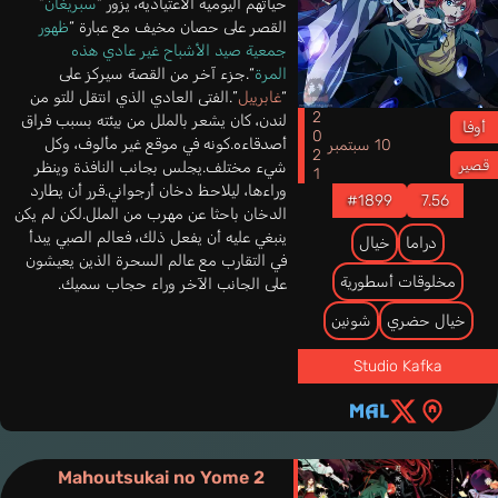
حياتهم اليومية الاعتيادية، يزور “
سبريغان
”
القصر على حصان مخيف مع عبارة “
ظهور
جمعية صيد الأشباح غير عادي هذه
المرة
“.جزء آخر من القصة سيركز على
“
غابرييل
”.الفتى العادي الذي انتقل للتو من
2021
لندن، كان يشعر بالملل من بيئته بسبب فراق
أوفا
أصدقاءه.كونه في موقع غير مألوف، وكل
10 سبتمبر
قصير
شيء مختلف.يجلس بجانب النافذة وينظر
وراءها، ليلاحظ دخان أرجواني.قرر أن يطارد
#1899
7.56
الدخان باحثا عن مهرب من الملل.لكن لم يكن
ينبغي عليه أن يفعل ذلك، فعالم الصبي يبدأ
دراما
خيال
في التقارب مع عالم السحرة الذين يعيشون
مخلوقات أسطورية
على الجانب الآخر وراء حجاب سميك.
خيال حضري
شونين
Studio Kafka
Mahoutsukai no Yome 2