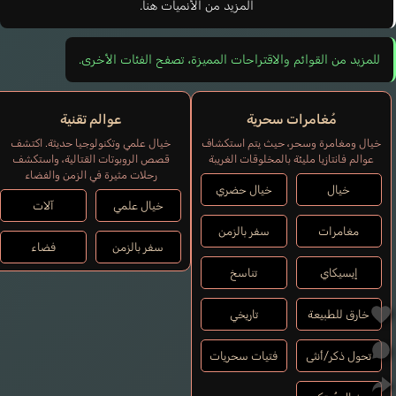
المزيد من الأنميات هنا.
للمزيد من القوائم والاقتراحات المميزة، تصفح الفئات الأخرى.
مُغامرات سحرية
عوالم تقنية
خيال ومغامرة وسحر، حيث يتم استكشاف
خيال علمي وتكنولوجيا حديثة. اكتشف
عوالم فانتازيا مليئة بالمخلوقات الغريبة
قصص الروبوتات القتالية، واستكشف
رحلات مثيرة في الزمن والفضاء
خيال
خيال حضري
خيال علمي
آلات
مغامرات
سفر بالزمن
سفر بالزمن
فضاء
إيسيكاي
تناسخ
خارق للطبيعة
تاريخي
تحول ذكر/أنثى
فتيات سحريات