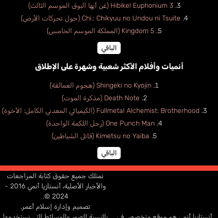
Hibike! Euphonium 3 (غن أيها البوق الموسم الثالث)
Chi.: Chikyuu no Undou ni Tsuite (حول تحركات الأرض)
Kingdom 5 (المملكة الموسم الخامس)
الباقي
أنميات وأفلام الأكثر شعبية وشهرة على الإطلاق
Shingeki no Kyojin (هجوم العمالقة)
Death Note (مذكرة الموت)
Fullmetal Alchemist: Brotherhood (الكيميائي المعدني الكامل: الأخوة)
One Punch Man (رجل اللكمة الواحدة)
Kimetsu no Yaiba (قاتل الشياطين)
الباقي
نمتلك جميع حقوق كتابة المراجعات
والأخبار الأصلية، أنستازيا أنمي 2016 -
2024 ©.
تصميم وإدارة إسلام أعمر.
أنستازيا أنمي هو موقع متخصص في
بالنسبة للصور والوسائط التي نستخدمها