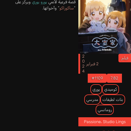
قصة فرعية لأنمي
يورو يوري
ويركز على
“
ساكوراكو
” وأخواتها.
2024
فيلم
2 فبراير
#1109
7.82
كوميدي
يوري
بنات لطيفات
مدرسي
رومانسي
Passione
،
Studio Lings