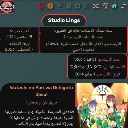
Studio Lings
لسه بنبدأ... الأنميات جاية في الطريق!
آخر تحديث:
18 نوفمبر 2024
عدد الأنميات اليوم هو: 2
تاريخ الإنشاء:
الترتيب من الأعلى للأسفل حسب تاريخ إضافة أو
7 أغسطس 2023
تحديث الأنمي
اسم الاستديو:
Studio Lings
الاسم الياباني:
スタジオリングス
تاريخ التأسيس:
1 يوليو 2014
Watashi no Yuri wa Oshigoto
desu!
يوري هي وظيفتي!
فتاة في المدرسة الثانوية تهتم بشدة بصورتها
كأميرة لطيفة ومفيدة، ولكن في داخلها لا
تهتم إلا لنفسها.رغماً عنها، يتم التلاعب