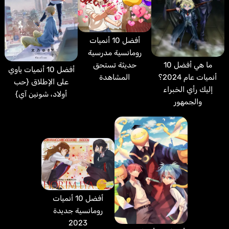
أفضل 10 أنميات
رومانسية مدرسية
حديثة تستحق
ما هي أفضل 10
أفضل 10 أنميات ياوي
المشاهدة
أنميات عام 2024؟
على الإطلاق {حب
إليك رأي الخبراء
أولاد، شونين آي}
والجمهور
أفضل 10 أنميات
رومانسية جديدة
2023