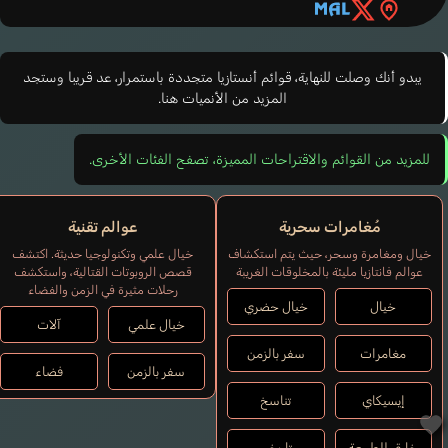
يبدو أنك وصلت للنهاية، قوائم أنستازيا متجددة باستمرار، عد قريبا وستجد
المزيد من الأنميات هنا.
للمزيد من القوائم والاقتراحات المميزة، تصفح الفئات الأخرى.
مُغامرات سحرية
عوالم تقنية
خيال ومغامرة وسحر، حيث يتم استكشاف
خيال علمي وتكنولوجيا حديثة. اكتشف
عوالم فانتازيا مليئة بالمخلوقات الغريبة
قصص الروبوتات القتالية، واستكشف
رحلات مثيرة في الزمن والفضاء
خيال
خيال حضري
خيال علمي
آلات
مغامرات
سفر بالزمن
سفر بالزمن
فضاء
إيسيكاي
تناسخ
خارق للطبيعة
تاريخي