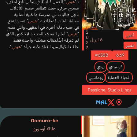
بـ”
هيمي
” للعمل كنادلة في مكان تابع لمقهى،
مسرح جزئي، حيث تتظاهر جميع النادلات
بأنهن طالبات في مدرسة داخلية ألمانية
خيالية للبنات فقط.لتجد “
هيمي
” نفسها تقع
في حب نادلة أخرى في المقهى، والتي تمنح
2023
“
هيمي
” أمام العملاء الحب والإخلاص الذي
أنمي
6 أبريل
لم تعرفه أبدًا.هناك مشكلة واحدة فقط:
قصير
خلف الكواليس، الفتاة تكره جرأة “
هيمي
“.
#6588
6.69
كوميدي
يوري
الحياة العملية
رومانسي
Passione
،
Studio Lings
Oomuro-ke
عائلة أومورو