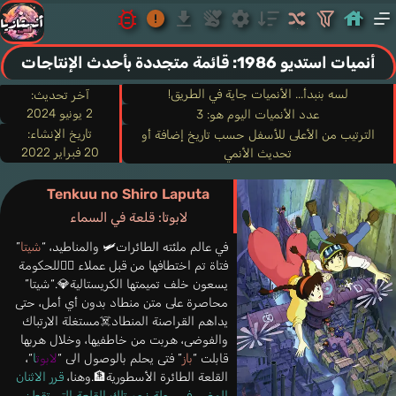
أنميات استديو 1986: قائمة متجددة بأحدث الإنتاجات
لسه بنبدأ... الأنميات جاية في الطريق!
آخر تحديث:
2 يونيو 2024
عدد الأنميات اليوم هو: 3
تاريخ الإنشاء:
الترتيب من الأعلى للأسفل حسب تاريخ إضافة أو
20 فبراير 2022
تحديث الأنمي
Tenkuu no Shiro Laputa
لابوتا: قلعة في السماء
في عالم ملئته الطائرات🛩️ والمناطيد، “
شيتا
”
فتاة تم اختطافها من قبل عملاء 🕵️‍♂️للحكومة
يسعون خلف تميمتها الكريستالية💎.“شيتا”
محاصرة على متن منطاد بدون أي أمل، حتى
يداهم القراصنة المنطاد☠️مستغلة الارتباك
والفوضى، هربت من خاطفيها، وخلال هربها
قابلت “
باز
” فتى يحلم بالوصول الى “
لابوت
ا
“،
القلعة الطائرة الأسطورية🏦.وهنا،
قرر الاثنان
المضي في رحلة نحو تلك القلعة التي تقطن