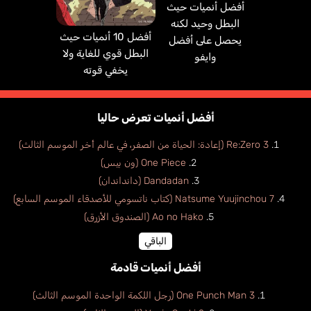
أفضل أنميات حيث
البطل وحيد لكنه
أفضل 10 أنميات حيث
يحصل على أفضل
البطل قوي للغاية ولا
وايفو
يخفي قوته
أفضل أنميات تعرض حاليا
Re:Zero 3 (إعادة: الحياة من الصفر، في عالم أخر الموسم الثالث)
One Piece (ون بيس)
Dandadan (دانداندان)
Natsume Yuujinchou 7 (كتاب ناتسومي للأصدقاء الموسم السابع)
Ao no Hako (الصندوق الأزرق)
الباقي
أفضل أنميات قادمة
One Punch Man 3 (رجل اللكمة الواحدة الموسم الثالث)