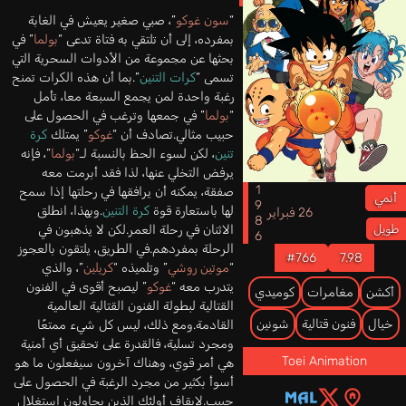
“
سون غوكو
”، صبي صغير يعيش في الغابة
بمفرده، إلى أن تلتقي به فتاة تدعى “
بولما
” في
بحثها عن مجموعة من الأدوات السحرية التي
تسمى “
كرات التنين
”.بما أن هذه الكرات تمنح
رغبة واحدة لمن يجمع السبعة معا، تأمل
“
بولما
” في جمعها وترغب في الحصول على
حبيب مثالي.تصادف أن “
غوكو
” يمتلك
كرة
تنين
، لكن لسوء الحظ بالنسبة لـ“
بولما
”، فإنه
يرفض التخلي عنها، لذا فقد أبرمت معه
1986
صفقة، يمكنه أن يرافقها في رحلتها إذا سمح
أنمي
لها باستعارة قوة
كرة التنين
.وبهذا، انطلق
26 فبراير
الاثنان في رحلة العمر.لكن لا يذهبون في
طويل
الرحلة بمفردهم.في الطريق، يلتقون بالعجوز
#766
7.98
“
موتين روشي
” وتلميذه “
كريلين
”، والذي
يتدرب معه “
غوكو
” ليصبح أقوى في الفنون
أكشن
مغامرات
كوميدي
القتالية لبطولة الفنون القتالية العالمية
خيال
فنون قتالية
شونين
القادمة.ومع ذلك، ليس كل شيء ممتعًا
ومجرد تسلية، فالقدرة على تحقيق أي أمنية
Toei Animation
هي أمر قوي، وهناك آخرون سيفعلون ما هو
أسوأ بكثير من مجرد الرغبة في الحصول على
حبيب.لإيقاف أولئك الذين يحاولون استغلال