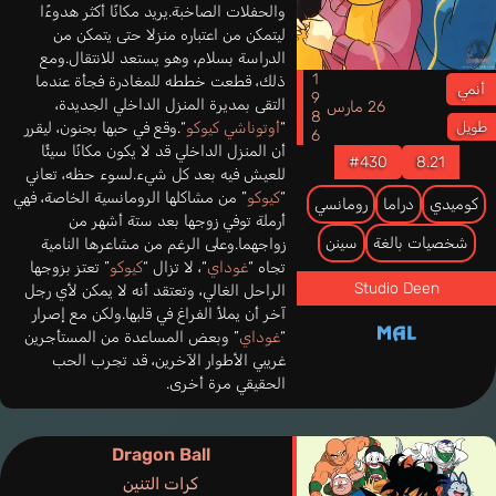
والحفلات الصاخبة.يريد مكانًا أكثر هدوءًا
ليتمكن من اعتباره منزلا حتى يتمكن من
الدراسة بسلام، وهو يستعد للانتقال.ومع
1986
ذلك، قطعت خططه للمغادرة فجأة عندما
أنمي
التقى بمديرة المنزل الداخلي الجديدة،
26 مارس
“
أوتوناشي كيوكو
“.وقع في حبها بجنون، ليقرر
طويل
أن المنزل الداخلي قد لا يكون مكانًا سيئًا
#430
8.21
للعيش فيه بعد كل شيء.لسوء حظه، تعاني
“
كيوكو
” من مشاكلها الرومانسية الخاصة، فهي
كوميدي
دراما
رومانسي
أرملة توفي زوجها بعد ستة أشهر من
شخصيات بالغة
سينن
زواجهما.وعلى الرغم من مشاعرها النامية
تجاه “
غوداي
“، لا تزال “
كيوكو
” تعتز بزوجها
Studio Deen
الراحل الغالي، وتعتقد أنه لا يمكن لأي رجل
آخر أن يملأ الفراغ في قلبها.ولكن مع إصرار
“
غوداي
” وبعض المساعدة من المستأجرين
غريبي الأطوار الآخرين، قد تجرب الحب
الحقيقي مرة أخرى.
Dragon Ball
كرات التنين