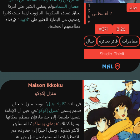
1986
احضان السماء
.ولم يمضي الكثير حتى أدركا
فيلم
لحاق عملاء الحكومة الدؤوب لهما حيث كانوا
2 أغسطس
يهدفون من البداية للعثور على “
لابوتا
” لإرضاء
مطامعهم الجشعة.
#371
8.26
مغامرات
فائز بجائزة
خيال
Studio Ghibli
Maison Ikkoku
منزل إكوكو
في بلدة “
كلوك هيل
“، يوجد منزل داخلي
قديم يسمى “
منزل إكوكو
“.في حين أن الإقامة
نفسها طبيعية إلى حد ما، فإن معظم سكانها
ليسوا كذلك.“
غوداي يوساكو
“، المستأجِر
الأكثر هدوءًا، وصل أخيرًا إلى حدوده مع
الاضطرابات المستمرة من قبل جيرانه