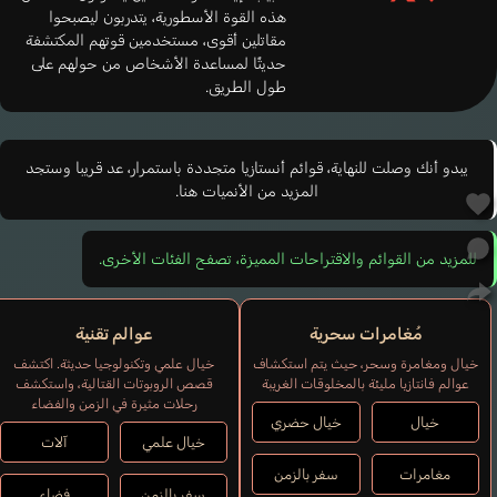
هذه القوة الأسطورية، يتدربون ليصبحوا
مقاتلين أقوى، مستخدمين قوتهم المكتشفة
حديثًا لمساعدة الأشخاص من حولهم على
طول الطريق.
يبدو أنك وصلت للنهاية، قوائم أنستازيا متجددة باستمرار، عد قريبا وستجد
المزيد من الأنميات هنا.
للمزيد من القوائم والاقتراحات المميزة، تصفح الفئات الأخرى.
مُغامرات سحرية
عوالم تقنية
خيال ومغامرة وسحر، حيث يتم استكشاف
خيال علمي وتكنولوجيا حديثة. اكتشف
عوالم فانتازيا مليئة بالمخلوقات الغريبة
قصص الروبوتات القتالية، واستكشف
رحلات مثيرة في الزمن والفضاء
خيال
خيال حضري
خيال علمي
آلات
مغامرات
سفر بالزمن
سفر بالزمن
فضاء