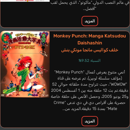
في عالم النصب الدولي.“ماكوتو“، الذي يحمل لقب
“أفضل...
المزيد
Consoli Enzo
Messe Patrick
José Francisco
إيطالي
Erholtz Doug
Prieto Vícto
Monkey Punch: Manga Katsudou
فرنسي
برتغالي
إسباني
إنجليزي
Daishashin
خلف كواليس مانجا مونكي بنش
Baron
Nakata Kouji
النسبة: 9.52%
أنمي متنوع يعرض أعمال “Monkey Punch”
(مؤلف سلسلة لوبين)، تم عرضه على قناة
“WOWOW“، حيث تتراوح مدة حلقاته حوالي 52
دقيقة.تم بث 12 حلقة منه بين 1 أغسطس 2004
و25 يونيو 2005، وحصل الأنمي على حلقة خاصة
حصرية على أقراص دي في دي تدعى “Crime
Mate” بمدة 15 دقيقة.المزيد من...
المزيد