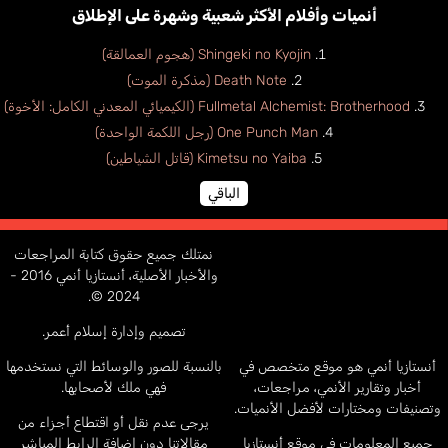
أنميات وأفلام الأكثر شعبية وشهرة على الإطلاق
Shingeki no Kyojin (هجوم العمالقة)
Death Note (مذكرة الموت)
Fullmetal Alchemist: Brotherhood (الكيميائي المعدني الكامل: الأخوة)
One Punch Man (رجل اللكمة الواحدة)
Kimetsu no Yaiba (قاتل الشياطين)
الباقي
نمتلك جميع حقوق كتابة المراجعات
والأخبار الأصلية، أنستازيا أنمي 2016 -
2024 ©.
تصميم وإدارة إسلام أعمر.
أنستازيا أنمي هو موقع متخصص في
بالنسبة للصور والوسائط التي نستخدمها
أخبار وتقارير الأنمي، مراجعات،
فهي ملك لأصحابها.
وتصنيفات ومختارات لأفضل الأنميات.
يرجى عدم نقل أو اقتطاع أجزاء من
جميع المعلومات في موقع أنستازيا
مقالاتنا دون إضافة الرابط المباشر