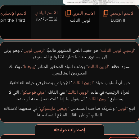
الاسم الياباني
الاسم الرسمي
الاسم العربي
الاسم الإنجليزي
ルパン三世
Lupin III
لوبين الثالث
pin the Third
“
ارسيني لوبين الثالث
” هو حفيد اللص المشهور عالميًا “
ارسين لوبين
”، وهو يرقى
إلى مستوى جده باعتباره لصًا رفيع المستوى.
لسوء حظه، “
لوبين الثالث
” يجذب انتباه المحقق المثابر “
زينيغاتا
”، وكذلك
المجرمين المنافسين.
حتى أن أسلوب حياة “
لوبين الثالث
” الإجرامي يتدخل في حياته العاطفية.
المرأة الرئيسية في عالم “
لوبين الثالث
” هي القاتلة “
ميني فوجيكو
”، التي لا
يستطيع “
لوبين الثالث
” أن يقول ما إذا كانت تعمل معه أو ضده.
اتبع “
لوبين
” وشريكه صاحب المسدس “
جيغين دايسوكي
” في سعيهما لامتلاك
العالم، أو على الأقل القطع القيمة منه!
إصدارات مرتبطة