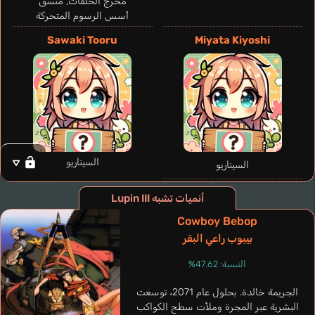
مخرج الحلقات, منسق
Kim Jang
ilippe
Kang Sue-jin
Anselmo
P
Txema
أسس الرسوم المتحركة
كوري
كوري
ف
إسباني
إسباني
Sawaki Tooru
Miyata Kiyoshi
Mine Fujiko
Nikaido Yukiko
السيناريو
السيناريو
أنميات تشبه Lupin III
Cowboy Bebop
بيبوب راعي البقر
النسبة: 47.62%
الجريمة خالدة. بحلول عام 2071، توسعت
البشرية عبر المجرة وملأت سطح الكواكب