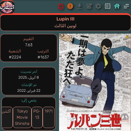
Lupin III
لوبين الثالث
التقييم
7.63
الترتيب
الشعبية
#2224
#1637
آخر تحديث:
8 أبريل، 2025
تم الإنشاء:
22 فبراير، 2022
ينتمي إلى:
1971
PG-
Tokyo
أكشن
Movie
13
Shinsha