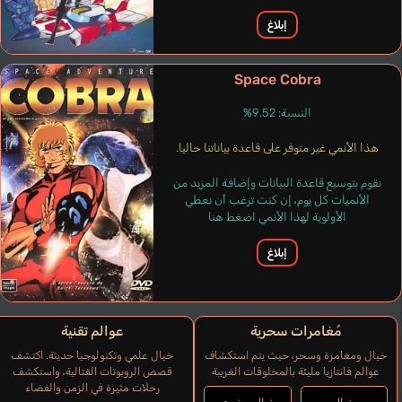
إبلاغ
Space Cobra
النسبة: 9.52%
Antonica Sergio
Consoli Enzo
هذا الأنمي غير متوفر على قاعدة بياناتنا حاليا.
Barney Jean
Vasconcellos Jorge
إيطالي
إيطالي
فرنسي
برتغالي
نقوم بتوسيع قاعدة البيانات وإضافة المزيد من
الأنميات كل يوم، إن كنت ترغب أن نعطي
الأولوية لهذا الأنمي اضغط هنا
إبلاغ
مُغامرات سحرية
عوالم تقنية
خيال ومغامرة وسحر، حيث يتم استكشاف
خيال علمي وتكنولوجيا حديثة. اكتشف
عوالم فانتازيا مليئة بالمخلوقات الغريبة
قصص الروبوتات القتالية، واستكشف
رحلات مثيرة في الزمن والفضاء