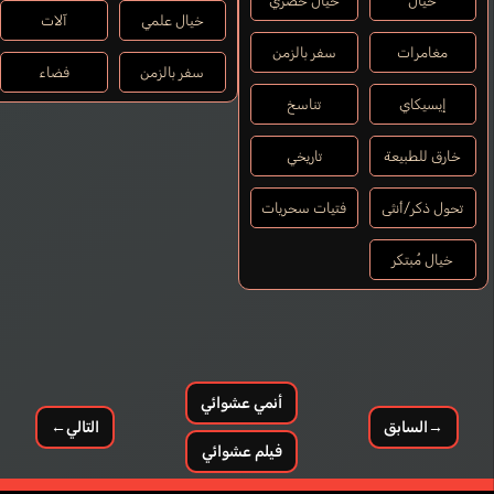
خيال
خيال حضري
خيال علمي
آلات
مغامرات
سفر بالزمن
سفر بالزمن
فضاء
إيسيكاي
تناسخ
خارق للطبيعة
تاريخي
تحول ذكر/أنثى
فتيات سحريات
خيال مُبتكر
أنمي عشوائي
→
السابق
التالي
←
فيلم عشوائي