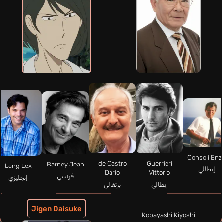
Consoli En
Guerrieri
de Castro
Barney Jean
Lang Lex
إيطالي
Vittorio
Dário
فرنسي
إنجليزي
إيطالي
برتغالي
Jigen Daisuke
Kobayashi Kiyoshi