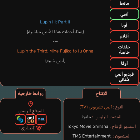
مانجا
أنمي
Lupin III: Part II
أونا
(تتمة أحداث هذا الأنمي مباشرة)
أفلام
—-
حلقات
Lupin the Third: Mine Fujiko to Iu Onna
خاصة
(أنمي شبيه)
أوفا
فيديو أنمي
لأغاني
الإنتاج
روابط خارجية
النوع :
أنمي تلفزيوني (TV)
الموقع الرسمي
المصدر الرئيسي :
مانجا
استديو الإنتاج :
Tokyo Movie Shinsha
(إنجليزي)
المنتجون :
TMS Entertainment,