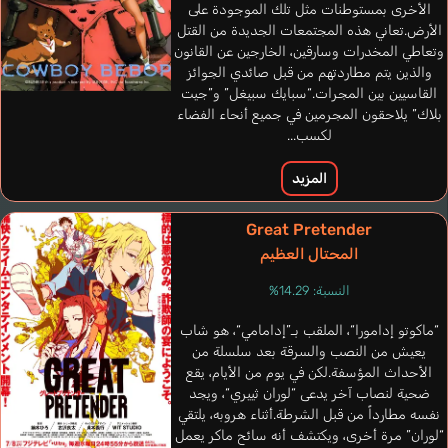
الأخرى بمستوطنات مثل تلك الموجودة على
الأرض.تعاني هذه المجتمعات الجديدة من القتل
Ferrero Pilar
Korompay
وتعاطي المخدرات وسارقين، الخارجين عن القانون
Lafond
Vidale Piera
Alessandra
إسباني
Ruff Michelle
والذين يتم مطاردتهم من قبل صائدي الجوائز
Catherine
إيطالي
إيطالي
إنجليزي
القاسيين بين المجرات.“سبايك سبيغل” و”جيت
فرنسي
بلاك” يلاحقون المجرمين في جميع أنحاء الفضاء
لكسب...
Zenigata Kouichi
Naya Gorou
المزيد
Great Pretender
المحتال العظيم
النسبة: 14.29%
“ماكوتو إدامورا“، الملقب بـ”إدامامي“، هو شاب
يعيش من النصب والسرقة بعد سلسلة من
الأحداث المؤسفة.لكن في يوم من الأيام، يقع
ضحية لنصاب آخر يدعى “لوران ثييري“، ويجد
نفسه مطارداً من قبل الشرطة.أثناء هروبه، يلتقي
“لوران” مرة أخرى، ويكتشف أنه سائح ماكر يعمل