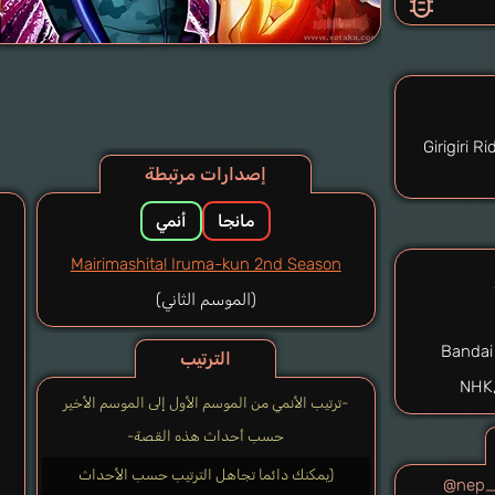
Girigiri R
إصدارات مرتبطة
مانجا
أنمي
Mairimashita! Iruma-kun 2nd Season
(الموسم الثاني)
Bandai
الترتيب
-ترتيب الأنمي من الموسم الأول إلى الموسم الأخير
حسب أحداث هذه القصة-
(يمكنك دائما تجاهل الترتيب حسب الأحداث
@nep_