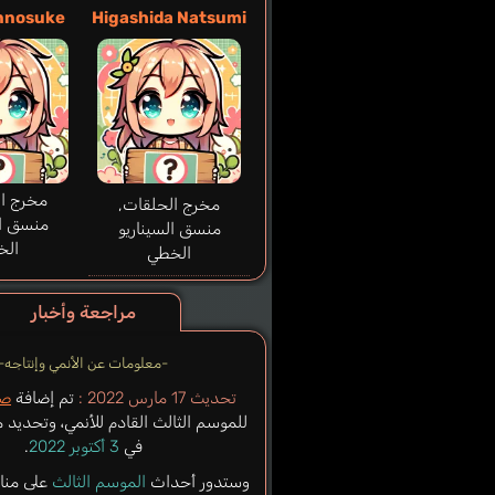
innosuke
Higashida Natsumi
مخرج ال
مخرج الحلقات,
منسق ال
منسق السيناريو
الخ
الخطي
مراجعة وأخبار
-معلومات عن الأنمي وإنتاجه-
تحديث 17 مارس 2022 :
تم إضافة
صو
للموسم الثالث القادم للأنمي، وتحديد 
في
3 أكتوبر 2022
.
وستدور أحداث
الموسم الثالث
على منا