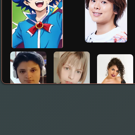
Stahl Laura
Becerril Diego
Frenchel Vivian
إنجليزي
برتغالي
إسباني