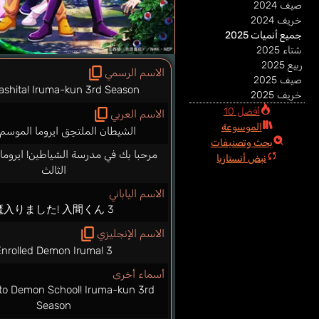
صيف 2024
خريف 2024
جميع أنميات 2025
شتاء 2025
ربيع 2025
الاسم الرسمي
صيف 2025
ashita! Iruma-kun 3rd Season
خريف 2025
أفضل 10
الاسم العربي
الموسوعة
الشيطان الملتحِق ايروما الموسم 
بحث وتصنيفات
مرحبا بك في مدرسة الشياطين! ايروما
نبض أنستازيا
الثالث
الاسم الياباني
魔入りました! 入間くん 3
الاسم الإنجليزي
nrolled Demon Iruma! 3
أسماء أخرى
to Demon School! Iruma-kun 3rd
Season