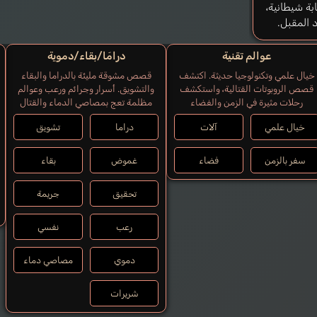
بة شيطانية،
 المقبل.
عوالم تقنية
درامَا/بقاء/دموية
خيال علمي وتكنولوجيا حديثة. اكتشف
قصص مشوقة مليئة بالدراما والبقاء
قصص الروبوتات القتالية، واستكشف
والتشويق. أسرار وجرائم ورعب وعوالم
رحلات مثيرة في الزمن والفضاء
مظلمة تعج بمصاصي الدماء والقتال
خيال علمي
آلات
دراما
تشويق
سفر بالزمن
فضاء
غموض
بقاء
تحقيق
جريمة
رعب
نفسي
دموي
مصاصي دماء
شريرات