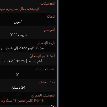
التصنيفات
كوميدي
،
خيال
،
مدرسي
،
شوني
الحالة
مُنتهي
الموسم
خريف 2022
تاريخ الإصدار
من 8 أكتوبر 2022 إلى 4 مارس 2023
البث (يوم الإصدار)
أيام السبت| 18:25 (بتوقيت اليابان)
عدد الحلقات
21
مدة الحلقة
24 دقيقة.
التصنيف العمري
PG-13 (للمراهقين 13 سنة وما فوق)