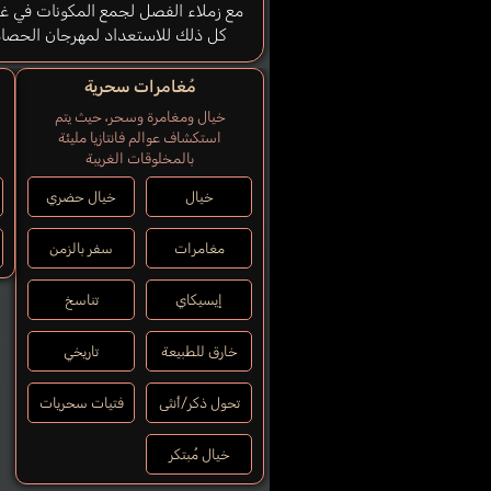
مع زملاء الفصل لجمع المكونات في غا
كل ذلك للاستعداد لمهرجان الحصاد
مُغامرات سحرية
خيال ومغامرة وسحر، حيث يتم
استكشاف عوالم فانتازيا مليئة
بالمخلوقات الغريبة
خيال
خيال حضري
مغامرات
سفر بالزمن
إيسيكاي
تناسخ
خارق للطبيعة
تاريخي
تحول ذكر/أنثى
فتيات سحريات
خيال مُبتكر