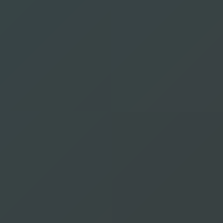
Valac Clara
Asai Ayaka