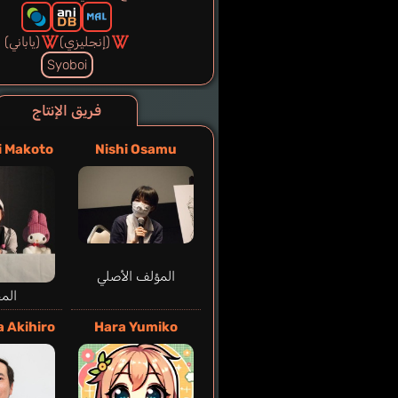
(إنجليزي)
(ياباني)
Syoboi
فريق الإنتاج
i Makoto
Nishi Osamu
المؤلف الأصلي
الم
 Akihiro
Hara Yumiko