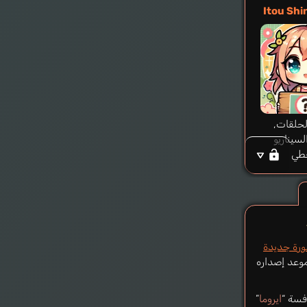
Itou Sh
حلقات,
سيناريو
طي
رة جديدة
موعد إصداره
فسة “
ايروما
”