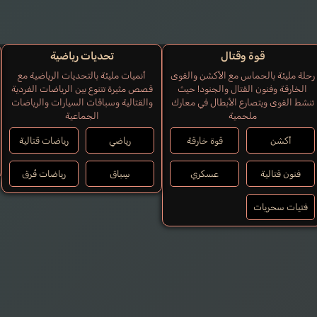
Dellamonica Bia
Mills Kayli
قوة وقتال
تحديات رياضية
Estrada Azucena
إنجليزي
برتغالي
رحلة مليئة بالحماس مع الأكشن والقوى
أنميات مليئة بالتحديات الرياضية مع
إسباني
الخارقة وفنون القتال والجنود! حيث
قصص مثيرة تتنوع بين الرياضات الفردية
تنشط القوى ويتصارع الأبطال في معارك
والقتالية وسباقات السيارات والرياضات
Agares Picero
ملحمية
الجماعية
Yoshinaga Takuto
أكشن
قوة خارقة
رياضي
رياضات قتالية
فنون قتالية
عسكري
سِباق
رياضات فُرق
فتيات سحريات