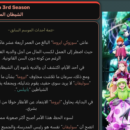
n 3rd Season
الشيطان المل
-تتمة أحداث الموسم السابق–
عاش “
سوزوكي ايروما
” البالغ من العمر أربعة عشر عام
حيث اضطر إلى العمل لكسب المال من أجل والديه الغي
الرغم من كونه دون السن القانونية.
في أحد الأيام، اكتشف أن والديه باعوه إلى الشيطان
ومع ذلك، سرعان ما تلاشت مخاوف “
ايروما
” بشأن ما
“
سوليفان
” لا يريد سوى حفيد، يقوم بتدليله، ويجعله
الشياطين “
بابيلس
”.
في البداية، يحاول “
ايروما
” الابتعاد عن الأنظار خوفًا من
بشري.
لسوء الحظ، هذا الأمر أصبح أكثر صعوبة مما
اتضح أن “
سوليفان
” نفسه هو رئيس المدرسة، والجميع ي