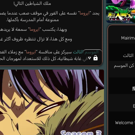
ملك الشياطين التالي!
يجد “
ايروما
” نفسه على الفور في موقف صعب عندما يضطر
ممنوعة أمام المدرسة بأكملها.
وبهذا، يكتسب “
ايروما
” سمعة لا يريدها
Mairim
ومع كل هذا، لا تزال تنتظره ظروف أكثر غر
الموسم الثالث
سيركز على منافسة “
ايروما
” مع زملاء ال
الثالث
في غابة شيطانية، كل ذلك للاستعداد لمهرجان الح
 كن الموسم
E
Welcome 