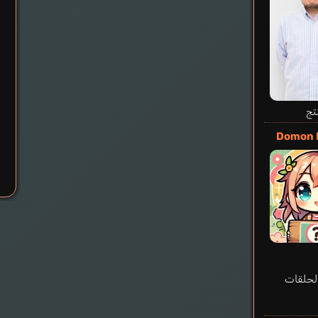
تج
Domon 
لحلقات