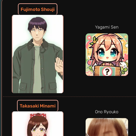
Fujimoto Shouji
Yagami Sen
Takasaki Minami
Ono Ryouko