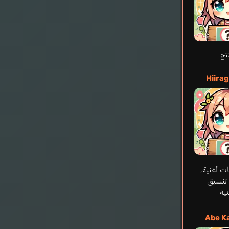
تج
Hiirag
ات أغنية,
تنسيق
ية
Abe K