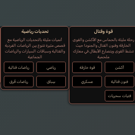
قوة وقتال
تحديات رياضية
رحلة مليئة بالحماس مع الأكشن والقوى
أنميات مليئة بالتحديات الرياضية مع
الخارقة وفنون القتال والجنود! حيث
قصص مثيرة تتنوع بين الرياضات الفردية
تنشط القوى ويتصارع الأبطال في معارك
والقتالية وسباقات السيارات والرياضات
ملحمية
الجماعية
أكشن
قوة خارقة
رياضي
رياضات قتالية
فنون قتالية
عسكري
سِباق
رياضات فُرق
فتيات سحريات