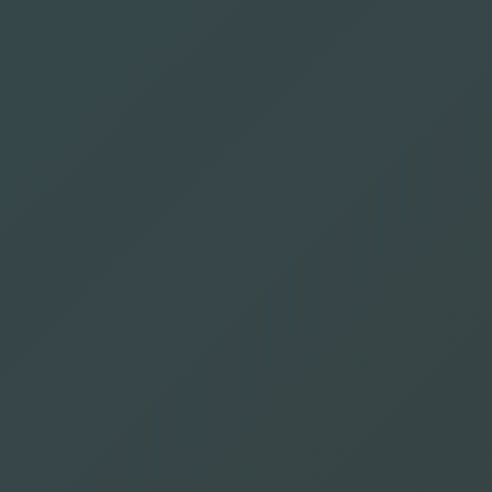
Paotan
Sakurai Alice