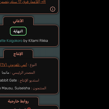
R+ (للأعمار فوق 17 سنة، يتضمن عري)
الأغاني
النهاية
atte Koigokoro
by Kitami Rikka
الإنتاج
النوع :
أنمي تلفزيوني (TV)
المصدر الرئيسي :
مانجا
استديو الإنتاج :
abbit Gate
المنتجون :
Studio Mausu, Suiseisha
روابط خارجية