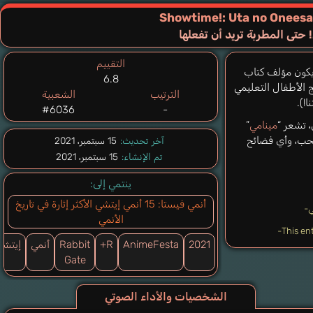
Showtime!: Uta no Oneesa
تى المطربة تريد أن تفعلها
التقييم
يكون مؤلف كتاب
6.8
 الأطفال التعليمي
الترتيب
الشعبية
ا!).
#6036
-
، تشعر “
مينامي
”
الحب، وأي فضائح
آخر تحديث:
15 سبتمبر، 2021
تم الإنشاء:
15 سبتمبر، 2021
ينتمي إلى:
أنمي فيستا: 15 أنمي إيتشي الأكثر إثارة في تاريخ
ي-
الأنمي
2021
AnimeFesta
R+
Rabbit
أنمي
إيتشي
Gate
الشخصيات والأداء الصوتي