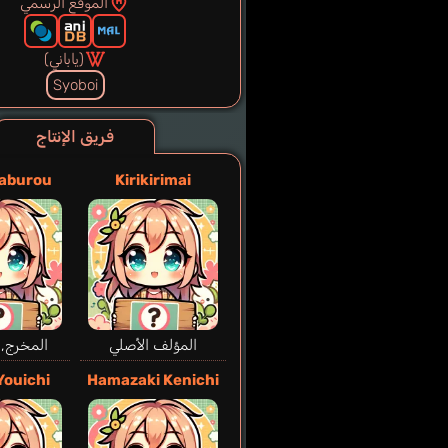
الموقع الرسمي
(ياباني)
Syoboi
فريق الإنتاج
Saburou
Kirikirimai
المؤلف الأصلي
المخرج, ا
Youichi
Hamazaki Kenichi