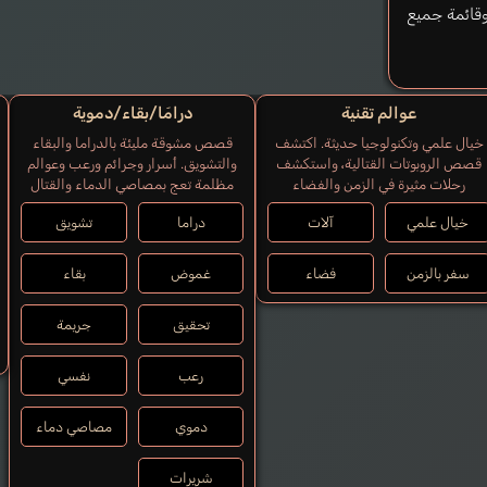
وقائمة جميع
عوالم تقنية
درامَا/بقاء/دموية
خيال علمي وتكنولوجيا حديثة. اكتشف
قصص مشوقة مليئة بالدراما والبقاء
قصص الروبوتات القتالية، واستكشف
والتشويق. أسرار وجرائم ورعب وعوالم
رحلات مثيرة في الزمن والفضاء
مظلمة تعج بمصاصي الدماء والقتال
خيال علمي
آلات
دراما
تشويق
سفر بالزمن
فضاء
غموض
بقاء
تحقيق
جريمة
رعب
نفسي
دموي
مصاصي دماء
شريرات