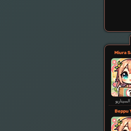
Miura 
لسيناريو
Beppu 