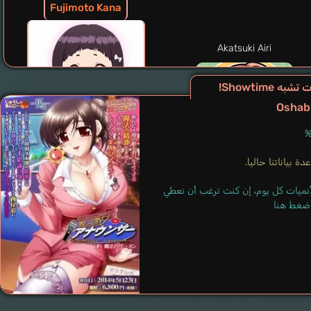
Fujimoto Kana
Akatsuki Airi
شبه Showtime!
Oshab
ة بياناتنا حاليا.
لأنميات كل يوم، إن كنت ترغب أن نعطي
 اضغط هنا
Kazuhiro-oniisan
Shirakami Kanade