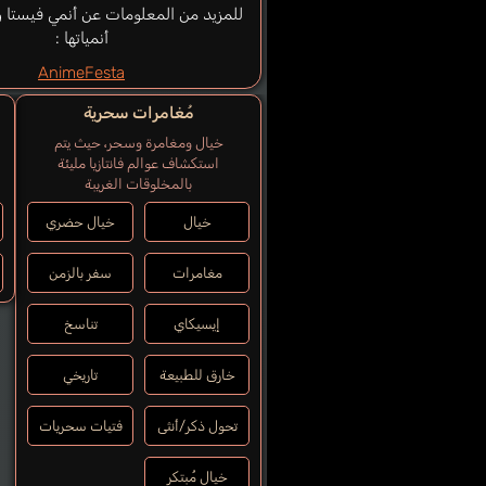
للمزيد من المعلومات عن أنمي فيستا 
أنمياتها :
AnimeFesta
مُغامرات سحرية
خيال ومغامرة وسحر، حيث يتم
استكشاف عوالم فانتازيا مليئة
بالمخلوقات الغريبة
خيال
خيال حضري
مغامرات
سفر بالزمن
إيسيكاي
تناسخ
خارق للطبيعة
تاريخي
تحول ذكر/أنثى
فتيات سحريات
خيال مُبتكر