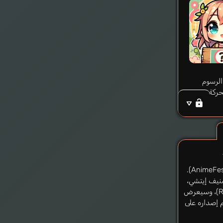
لرسوم
حركة
هذا الأنمي تابع لمنصة أنمي فيستا (AnimeFesta).
نيف إيتشي،
بينما الإصدار الكامل هو هينتاي (Rx +18)، وسيعرض
 إصداره على