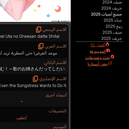
صيف 2024
خريف 2024
جميع أنميات 2025
شتاء 2025
ربيع 2025
الاسم الرسمي
صيف 2025
e! Uta no Oneesan datte Shitai
خريف 2025
أفضل 10
الاسم العربي
الموسوعة
موعد العرض! حتى المطربة تريد أن
بحث وتصنيفات
الاسم الياباني
نبض أنستازيا
いむ！～歌のお姉さんだってしたい
الاسم الإنجليزي
ven the Songstress Wants to Do It
أسماء أخرى
–
التصنيفات
إيتشي
الموسم