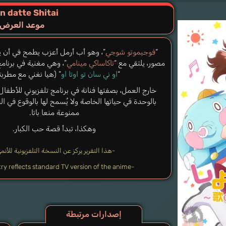
n datte Shitai
موعد العرض! ح
“
فوجيموتو شوجي
”، وهو أب أرمل أعزب يطمح في أن 
مصور، يلتقي مع “
تاكاساكي مينامي
”، وهي مغنية في برنامج
“
او ني سان تو اوتا او
” (هيا نغني مع مطربتن
خارج العمل، بصفتها فنانة في برنامج تلفزيوني للأطفال
بالوحدة في حياتها الخاصة ولا يُسمح لها بالوقوع في 
ممنوعة منعا باتا.
وهكذا، تبدأ قصة حب الكبار.
-هذا التقرير يركز عن النسخة التلفزيونية للأنم
-This entry reflects standard TV version of the anime-
إصدارات مرتبطة