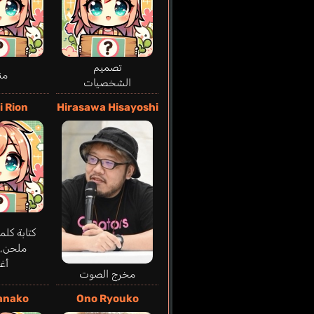
تصميم
من
الشخصيات
i Rion
Hirasawa Hisayoshi
كتابة كلم
ملحن, 
أغن
مخرج الصوت
anako
Ono Ryouko