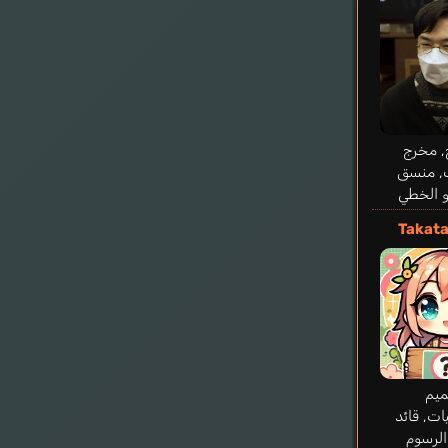
ina
, مخرج
, منسق
و الخطي
Takata
يم
ت, قائد
الرسوم