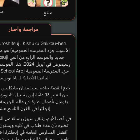
من
منتج
مراجعة وأخبار
الأسود: جزء المدرسة العمومية) هو 
وسيعرض في أبريل 2024،
المانجا الأصلية لـ يانا توبوسو
يتبع القصة خادم سيباستيان مايكليس و
من العمر 13 عامًا، إيرل سييل فانت
يقومان بأعمال قذرة في عالم الجريمة
إنجلترا في القرن التاسع عشر
في أحد الأيام، يتلقى سييل رسالة من الم
تخبره بأن عدة طلاب في كلية ويستون
أفضل المدارس العامة في إنجلترا، ا
غامض… بما في ذلك قريب لها يدعى دير