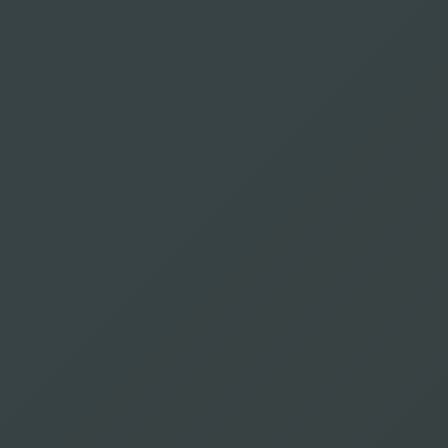
Bala Gopal
إنجليزي
Chatelet Julien
Osorio Dan
فرنسي
إسباني