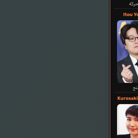
حركة
Itou Y
ki
تج
e
Kurosaki