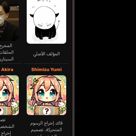
المخرج
الحلقات
المؤلف الأصلي
السيناري
 Akira
Shimizu Yumi
تصم
قائد إخراج الرسوم
الشخصيا
المتحركة, تصميم
إخراج 