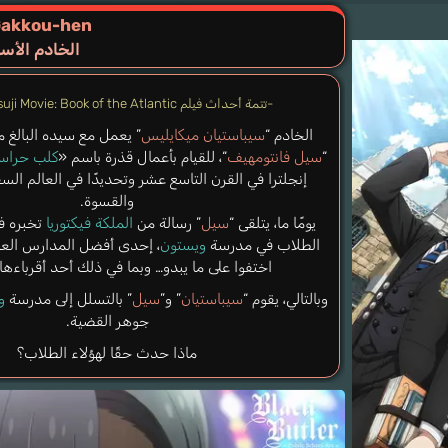
 Gakkou-hen
الخادم الأس
-تتمة أحداث فيلم Kuroshitsuji Movie: Book of the Atlantic-
الخادم “
سيباستيان ميكايليس
“
سيل فانتومهيف
“، للقيام بأعمال قذرة باسم «
كلب حراسة
إنجلترا في القرن التاسع عشر وتحديدًا في العالم الس
والقسوة.
يومًا ما، يتلقى “
سيل
” رسالة من
الملكة فيكتوريا
تخبره في
الطلاب في مدرسة
ويستون
، إحدى أفضل المدارس العام
اختفوا على ما يبدو… وبما في ذلك أحد أقرباءها،
وبالتالي، يقوم “
سيباستيان
” و”
سيل
” بالتسلل إلى مدرسة
و
جوهر القضية.
ماذا حدث حقًا لهؤلاء الطلاب؟