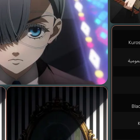
Kuros
مومية
Blac
K