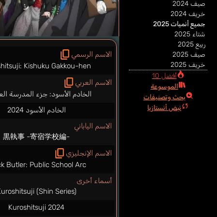
صيف 2024
خريف 2024
جميع أنميات 2025
شتاء 2025
ربيع 2025
الاسم الرسمي
صيف 2025
خريف 2025
hitsuji: Kishuku Gakkou-hen
أفضل 10
الاسم العربي
الموسوعة
الخادم الأسود: جزء المدرسة الع
بحث وتصنيفات
نبض أنستازيا
الخادم الأسود 2024
الاسم الياباني
黒執事 -寄宿学校編-
الاسم الإنجليزي
k Butler: Public School Arc
أسماء أخرى
uroshitsuji (Shin Series)
Kuroshitsuji 2024