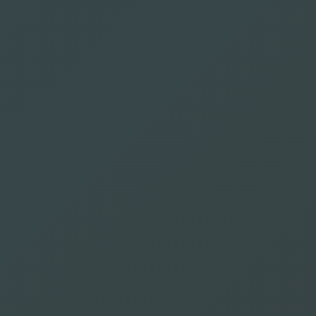
Fitzner
Bienaimé
Winslow Marc
Palencia Br
Sebastian
Nathalie
إنجليزي
إسباني
ألماني
فرنسي
Agares Johann
Hayami Show