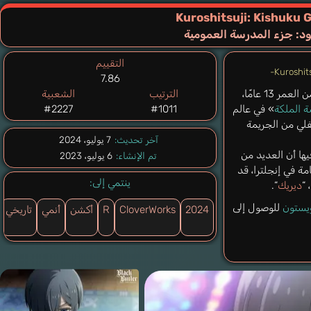
Kuroshitsuji: Kishuku
ود: جزء المدرسة العمومية
التقييم
7.86
” يعمل مع سيده البالغ من العمر 13 عامًا،
الترتيب
الشعبية
 الملكة
» في عالم
#1011
#2227
فلي من الجريمة
آخر تحديث:
7 يوليو، 2024
ها أن العديد من
تم الإنشاء:
6 يوليو، 2023
ة في إنجلترا، قد
ينتمي إلى:
 “
ديريك
“.
يستون
للوصول إلى
2024
CloverWorks
R
أكشن
أنمي
تاريخي