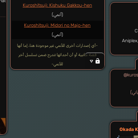
hael
Kuroshitsuji: Kishuku Gakkou-hen
(أنمي)
Kuroshitsuji: Midori no Majo-hen
C
(أنمي)
Aniplex
-أي إصدارات أخرى للأنمي غير موجودة هنا، إما أنها
قصة جانبية أو أن أحداثها تندرج ضمن تسلسل أخر
للأنمي-
@kuros
باني)
Okada K