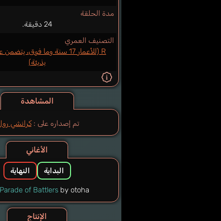
مدة الحلقة
24 دقيقة.
التصنيف العمري
R (للأعمار 17 سنة وما فوق، يتض
بذيئة)
المشاهدة
تم إصداره على :
كرانشي رول
الأغاني
البداية
النهاية
Parade of Battlers
by otoha
الإنتاج