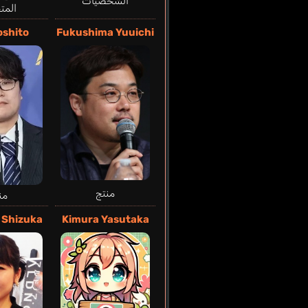
الشخصيات
المت
oshito
Fukushima Yuuichi
منتج
من
 Shizuka
Kimura Yasutaka