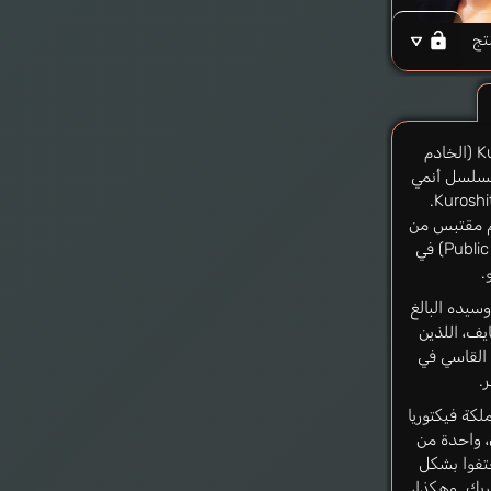
تج
Kuroshitsuji: Kishuku Gakkou-hen (الخادم
مسلسل أنمي
جديد والموسم الرابع من أنمي Kuroshitsuji.
 هذا الموسم مقتبس من
جزء المدرسة العمومية (Public School Arc) في
.
سيده البالغ
ومهايف، اللذين
 القاسي في
.
لكة فيكتوريا
، واحدة من
ختفوا بشكل
يك. وهكذا،