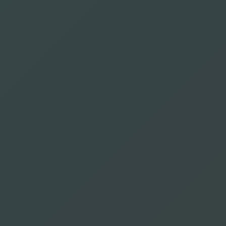
Kraus Kevin
Ronchews
Webb Andrew
Vásquez Gerardo
Stéphan
ألماني
إسباني
إنجليزي
فرنسي
Agni
Yasumoto Hiroki