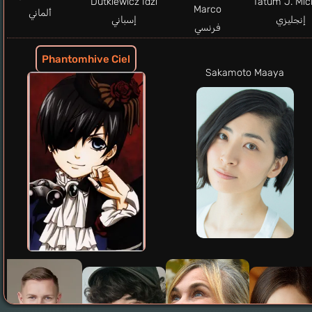
Dutkiewicz Idzi
Tatum J. Mic
Marco
ألماني
إنجليزي
إسباني
فرنسي
Phantomhive Ciel
Sakamoto Maaya