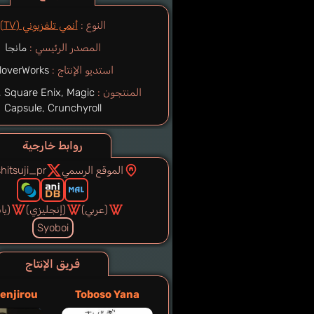
النوع :
أنمي تلفزيوني (TV)
المصدر الرئيسي :
مانجا
استديو الإنتاج :
loverWorks
المنتجون :
, Square Enix, Magic
Capsule, Crunchyroll
روابط خارجية
الموقع الرسمي
hitsuji_pr
(عربي)
(إنجليزي)
(يا
Syoboi
فريق الإنتاج
enjirou
Toboso Yana