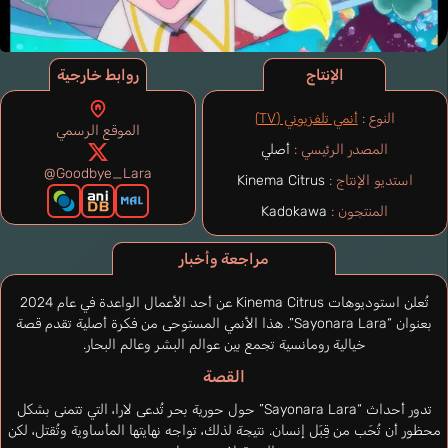
الإنتاج
روابط خارجية
النوع :
أنمي تلفزيوني (TV)
الموقع الرسمي
المصدر الرئيسي :
أصلي
@Goodbye_Lara
استديو الإنتاج :
Kinema Citrus
المنتجون :
Kadokawa
مراجعة وأخبار
تُعلن استوديوهات Kinema Citrus عن أحد الأعمال الواعدة في عام 2024
بعنوان “Sayonara Lara”. هذا الأنمي المستوحى من فكرة أصلية تقدم قصة
خيالية رومانسية تجمع بين عوالم البشر وعالم البحار.
القصة
تدور أحداث “Sayonara Lara” حول حورية بحر تُدعى لارا، التي تتمنى بشكل
محظور أن تُحَب من قِبَل إنسان. نتيجة لذلك، تواجه نهايتها المأساوية وتُقتل، لكن