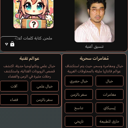
Madono Mitsuaki
ملحن, كتابة كلمات أغنية
Ootsu Makoto
تنسيق أغنية
مُغامرات سحرية
عوالم تقنية
خيال ومغامرة وسحر، حيث يتم استكشاف
خيال علمي وتكنولوجيا حديثة. اكتشف
عوالم فانتازيا مليئة بالمخلوقات الغريبة
قصص الروبوتات القتالية، واستكشف
رحلات مثيرة في الزمن والفضاء
خيال
خيال حضري
خيال علمي
آلات
مغامرات
سفر بالزمن
سفر بالزمن
فضاء
إيسيكاي
تناسخ
خارق للطبيعة
تاريخي