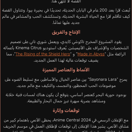
القصة لا تنتهي هنا.
تُبعث لارا بعد 200 عام في اليابان الحديثة، تحديدًا في بحيرة بيوا. وتتناول القصة
كيف تتأقلم لارا مع الحياة البشرية الحديثة، وتستكشف الحب والمشاعر في عالم
جديد عليها تمامًا.
الإنتاج والفريق
يقود المشروع المخرج تاكوشي كايدي، ويعمل شوري تاني على تصميم
الشخصيات والإشراف على الأنيميشن. يُعرف استوديو Kinema Citrus بأعماله
الرائعة مثل “
Made in Abyss
” و “
The Rising of the Shield Hero
”، مما
يضيف توقعات عالية لهذا العمل الجديد.
الأنماط والعناصر المميزة
يمزج “Sayonara Lara” بين عناصر الخيال والأساطير، مع تسليط الضوء على
موضوعات الحب المحظور، والتجسد، والتكيف مع عالم جديد.
بوجود حورية البحر كعنصر أساسي، يتوقع أن يكون هناك لمسات فنية خلابة
ومشاهد بصرية مبهرة تبرز جمال البحار والطبيعة.
توقعات وإثارة
مع الإعلان الرسمي في Anime Central 2024، يحظى الأنمي باهتمام كبير من
عشاق الأنمي. يشير هذا الإعلان إلى توقعات لإطلاق العمل في موسم الخريف