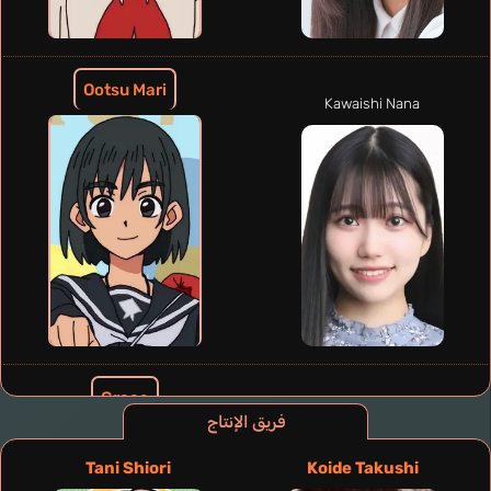
Ootsu Mari
Kawaishi Nana
Grace
Fukami Rica
فريق الإنتاج
Tani Shiori
Koide Takushi