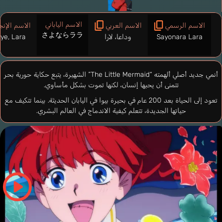
الاسم الياباني
الاسم الرسمي
الاسم العربي
الاسم الإنج
さよならララ
Sayonara Lara
وداعا، لارا
ye, Lara
أنمي جديد أصلي ألهمته “The Little Mermaid” الشهيرة، يتبع حكاية حورية بحر
تتمنى أن يحبها إنسان، لكنها تموت بشكل مأساوي.
تعود إلى الحياة بعد 200 عام في بحيرة بيوا في اليابان الحديثة. بينما تتكيف مع
حياتها الجديدة، تتعلم كيفية الاندماج في العالم البشري.