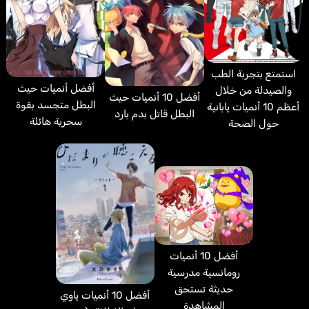
استمتع بتجربة الطب
أفضل أنميات حيث
والصيدلة من خلال
أفضل 10 أنميات حيث
البطل متجسد بقوة
أعظم 10 أنميات يابانية
البطل قاتل بدم بارد
سحرية هائلة
حول الصحة
أفضل 10 أنميات
رومانسية مدرسية
حديثة تستحق
أفضل 10 أنميات ياوي
المشاهدة