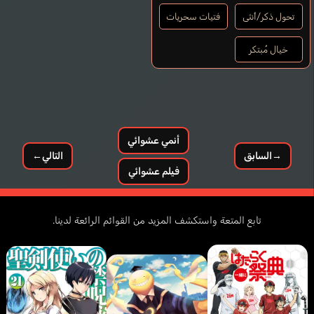
تحول ذكر/أنثى
فتيات سحريات
خيال مُبتكر
أنمي عشوائي
→
السابق
التالي
←
فيلم عشوائي
تابع المتعة واستكشف المزيد من القوائم الرائعة لدينا.