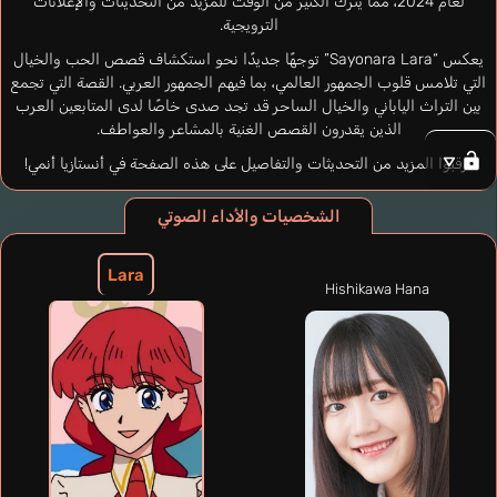
لعام 2024، مما يترك الكثير من الوقت للمزيد من التحديثات والإعلانات
الترويجية.
يعكس “Sayonara Lara” توجهًا جديدًا نحو استكشاف قصص الحب والخيال
التي تلامس قلوب الجمهور العالمي، بما فيهم الجمهور العربي. القصة التي تجمع
بين التراث الياباني والخيال الساحر قد تجد صدى خاصًا لدى المتابعين العرب
الذين يقدرون القصص الغنية بالمشاعر والعواطف.
ترقبوا المزيد من التحديثات والتفاصيل على هذه الصفحة في أنستازيا أنمي!
الشخصيات والأداء الصوتي
Lara
Hishikawa Hana