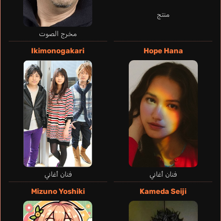
منتج
Sumitomo Nanae
Ootsu Ema
مخرج الصوت
Ikimonogakari
Hope Hana
Ono Tomohiro
Ootsu Yoshiya
فنان أغاني
فنان أغاني
Mizuno Yoshiki
Kameda Seiji