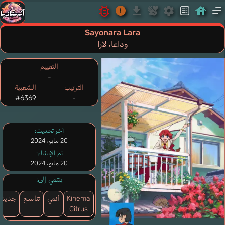
Sayonara Lara
وداعا، لارا
التقييم
-
الترتيب
الشعبية
#6369
-
آخر تحديث:
20 مايو، 2024
تم الإنشاء:
20 مايو، 2024
ينتمي إلى:
Kinema
أنمي
تناسخ
جديد
Citrus