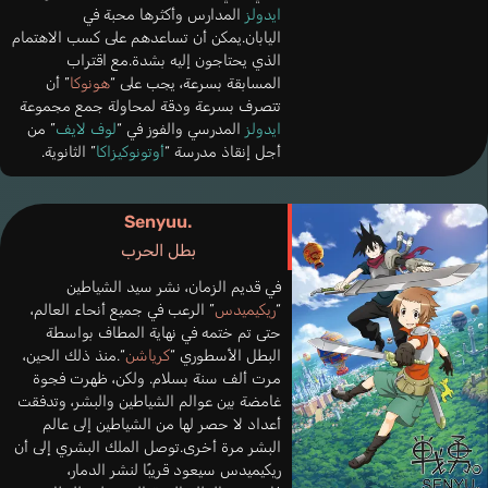
ايدولز
المدارس وأكثرها محبة في
اليابان.يمكن أن تساعدهم على كسب الاهتمام
الذي يحتاجون إليه بشدة.مع اقتراب
المسابقة بسرعة، يجب على “
هونوكا
” أن
تتصرف بسرعة ودقة لمحاولة جمع مجموعة
ايدولز
المدرسي والفوز في “
لوف لايف
” من
أجل إنقاذ مدرسة “
أوتونوكيزاكا
” الثانوية.
Senyuu.
بطل الحرب
في قديم الزمان، نشر سيد الشياطين
“
ريكيميدس
” الرعب في جميع أنحاء العالم،
حتى تم ختمه في نهاية المطاف بواسطة
البطل الأسطوري “
كرياشن
“.منذ ذلك الحين،
مرت ألف سنة بسلام. ولكن، ظهرت فجوة
غامضة بين عوالم الشياطين والبشر، وتدفقت
أعداد لا حصر لها من الشياطين إلى عالم
البشر مرة أخرى.توصل الملك البشري إلى أن
ريكيميدس سيعود قريبًا لنشر الدمار،