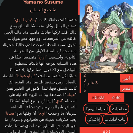
Yama no Susume
تشجيع التسلق
عندما كانت طفلة، كانت “
يوكيمورا اوي
”
تعشق الجبال وكان متحمسًا للتسلق.ومع
ذلك، فقد تركها حادث ملعب منذ ذلك الحين
خائفة من المرتفعات، ووجهها نحو هوايات
أخرى.لسوء الحظ، أصبحت الآن طالبة خجولة
ومترددة في السنة الأولى من المدرسة
الثانوية، وأصبحت “
اوي
” منغمسة جدًا في
هذه التسلية لدرجة أنها بالكاد تستطيع
التواصل مع الآخرين، مما تركها بلا صداقة
2013
عمليًا.لكن عندما تصادف “
كوراو هيناتا
” النابضة
أنمي
بالحياة، وهي صديقة قديمة منذ الفترة التي
3 يناير
كانت تتسلق فيها، تبدأ الأمور في التغيير.تصر
قصير
“
هيناتا
” المندفعة وذات الروح العالية، على
#5523
6.86
انضمام “
اوي
” إليها في جميع أنواع أنشطة
التسلق.على الرغم من ترددها في البداية،
مغامرات
الحياة اليومية
سرعان ما وجدت “
اوي
” أن وقتها مع “
هيناتا
”
بنات لطيفات
إياشيكي
يعيد ذكريات جميلة عن طفولتهم وسرعان ما
تقرر البدء في التسلق مرة أخرى.عندما بدأت
8bit
العودة إلى هوايتها السابقة في إخراجها من