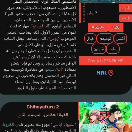
فاستدعى الملك الورثة المحتملين للبطل
2013
الأسطوري، جميعهم، الـ 75.ولكن، بعد مرور
أنمي
9 يناير
كل هذا الوقت، كان من الصعب تحديد الورثة
قصير
الأصليين.من بين المرشحين الشجعان،
المغامر الهاوي “
ألبا فريلينغ
“. مهاراته قد لا
#3209
7.28
تكون من الطراز الأول، لكنه يصاحب الجندي
الموهوب “
روس
“، الذي يساعد البطل الشاب
أكشن
كوميدي
خيال
كلما كان في مأزق… أو على الأقل، من
ساخر
شونين
المفترض أن يفعل ذلك. فعلى الرغم من أنه
بلا شك محارب ماهر، إلا أن “
روس
” في
Ordet
،
LIDENFILMS
الواقع ساخر وسادي، ومن ثم فإنه يتمتع
بمعاناة “
ألبا
“.
سينيو.
هي مغامرة كوميدية تتبع
الثنائي غير المحتمل وهم يكافحون في سعيهم
لهزيمة سيد الشياطين، ويقابلون مختلف
الشخصيات الغريبة على طول الطريق.
Chihayafuru 2
القوة العظمى. الموسم الثاني
“
تشيهايا آياسي
” مهووسة بتطوير نادي
الكاروتا
التنافسي في مدرستها، حاملة طموحات كبيرة