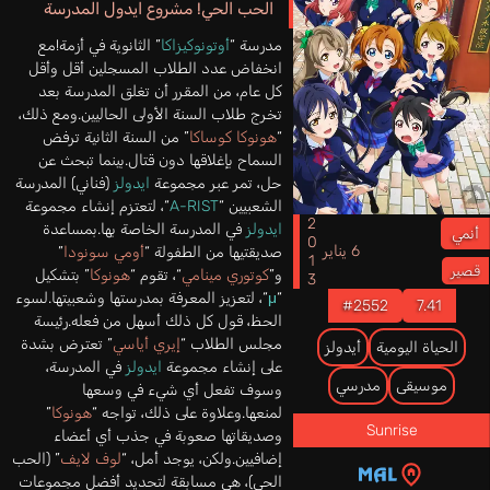
الحب الحي! مشروع ايدول المدرسة
مدرسة “
أوتونوكيزاكا
” الثانوية في أزمة!مع
انخفاض عدد الطلاب المسجلين أقل وأقل
كل عام، من المقرر أن تغلق المدرسة بعد
تخرج طلاب السنة الأولى الحاليين.ومع ذلك،
“
هونوكا كوساكا
” من السنة الثانية ترفض
السماح بإغلاقها دون قتال.بينما تبحث عن
حل، تمر عبر مجموعة
ايدولز
(فناني) المدرسة
الشعبيين “
A-RIST
“، لتعتزم إنشاء مجموعة
2013
ايدولز
في المدرسة الخاصة بها.بمساعدة
أنمي
6 يناير
صديقتيها من الطفولة “
أومي سونودا
”
قصير
و”
كوتوري مينامي
“، تقوم “
هونوكا
” بتشكيل
“
μ
“، لتعزيز المعرفة بمدرستها وشعبيتها.لسوء
#2552
7.41
الحظ، قول كل ذلك أسهل من فعله.رئيسة
مجلس الطلاب “
إيري أياسي
” تعترض بشدة
الحياة اليومية
أيدولز
على إنشاء مجموعة
ايدولز
في المدرسة،
موسيقى
مدرسي
وسوف تفعل أي شيء في وسعها
لمنعها.وعلاوة على ذلك، تواجه “
هونوكا
”
Sunrise
وصديقاتها صعوبة في جذب أي أعضاء
إضافيين.ولكن، يوجد أمل، “
لوف لايف
” (الحب
الحي)، هي مسابقة لتحديد أفضل مجموعات