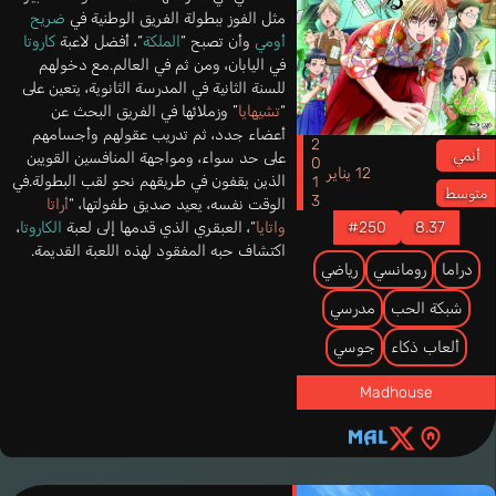
مثل الفوز ببطولة الفريق الوطنية في
ضريح
أومي
وأن تصبح “
الملكة
“، أفضل لاعبة
كاروتا
في اليابان، ومن ثم في العالم.مع دخولهم
للسنة الثانية في المدرسة الثانوية، يتعين على
“
تشيهايا
” وزملائها في الفريق البحث عن
أعضاء جدد، ثم تدريب عقولهم وأجسامهم
2013
أنمي
على حد سواء، ومواجهة المنافسين القويين
12 يناير
الذين يقفون في طريقهم نحو لقب البطولة.في
متوسط
الوقت نفسه، يعيد صديق طفولتها، “
أراتا
واتايا
“، العبقري الذي قدمها إلى لعبة
الكاروتا
،
#250
8.37
اكتشاف حبه المفقود لهذه اللعبة القديمة.
دراما
رومانسي
رياضي
شبكة الحب
مدرسي
ألعاب ذكاء
جوسي
Madhouse