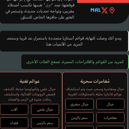
قوقعتها، تجد “
اوي
” نفسها تكتسب أصدقاء
مقربين، وتواجه تحديات جديدة، وتستمر في
العثور على حافزها الخاص للتسلق.
يبدو أنك وصلت للنهاية، قوائم أنستازيا متجددة باستمرار، عد قريبا وستجد
المزيد من الأنميات هنا.
للمزيد من القوائم والاقتراحات المميزة، تصفح الفئات الأخرى.
مُغامرات سحرية
عوالم تقنية
خيال ومغامرة وسحر، حيث يتم استكشاف
خيال علمي وتكنولوجيا حديثة. اكتشف
عوالم فانتازيا مليئة بالمخلوقات الغريبة
قصص الروبوتات القتالية، واستكشف
رحلات مثيرة في الزمن والفضاء
خيال
خيال حضري
خيال علمي
آلات
مغامرات
سفر بالزمن
سفر بالزمن
فضاء