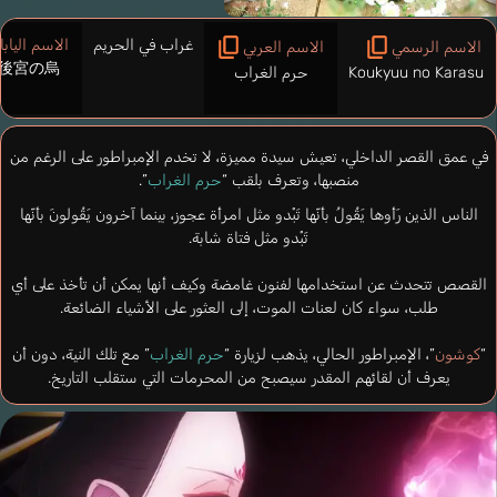
غراب في الحريم
الاسم اليابا
الاسم الرسمي
الاسم العربي
後宮の烏
Koukyuu no Karasu
حرم الغراب
في عمق القصر الداخلي، تعيش سيدة مميزة، لا تخدم الإمبراطور على الرغم من
منصبها، وتعرف بلقب “
حرم الغراب
”.
الناس الذين رَأوها يَقُولُ بأنّها تَبْدو مثل امرأة عجوز، بينما آخرون يَقُولونَ بأنّها
تَبْدو مثل فتاة شابة.
القصص تتحدث عن استخدامها لفنون غامضة وكيف أنها يمكن أن تأخذ على أي
طلب، سواء كان لعنات الموت، إلى العثور على الأشياء الضائعة.
“
كوشون
”، الإمبراطور الحالي، يذهب لزيارة “
حرم الغراب
” مع تلك النية، دون أن
يعرف أن لقائهم المقدر سيصبح من المحرمات التي ستقلب التاريخ.