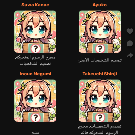
Tipton Alexis
Suwa Kanae
Ayuko
إنجليزي
An Keiran
Kugimiya Rie
مخرج الرسوم المتحركة,
تصميم الشخصيات الأصلي
تصميم الشخصيات
Inoue Megumi
Takeuchi Shinji
Ashuu
Kojima Sachiko
تصميم الشخصيات, مخرج
الرسوم المتحركة, قائد
منتج