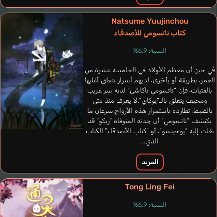
Nukui Yuka
Natsume Yuujinchou
كتاب ناتسومي للأصدقاء
النسبة: 6.9%
في حين أن معظم الأولاد في الخامسة عشرة من
العمر، بطريقة أو بأخرى، لديهم أسرار تتعلق أغلبها
بالفتيات، فإن “ناتسومي تاكاشي” لديه سر غريب
ومخيف يتعلق بالـ“يوكاي”.لا يعرف منذ متى
بالضبط، تطارده باستمرار هذه الأرواح.سرعان ما
يكتشف “ناتسومي” أن جدته المتوفاة “ريكو” قد
نقلت إليه “يوجينشو”، أو “كتاب الأصدقاء”.الكتاب
الذي...
المزيد
Tong Ling Fei
النسبة: 6.9%