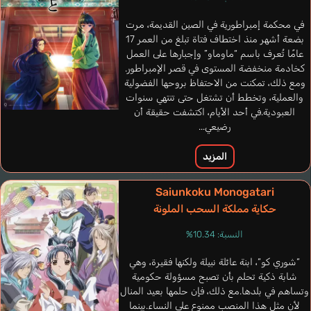
في محكمة إمبراطورية في الصين القديمة، مرت
بضعة أشهر منذ اختطاف فتاة تبلغ من العمر 17
عامًا تُعرف باسم “ماوماو” وإجبارها على العمل
كخادمة منخفضة المستوى في قصر الإمبراطور.
ومع ذلك، تمكنت من الاحتفاظ بروحها الفضولية
والعملية، وتخطط أن تشتغل حتى تنتهي سنوات
العبودية.في أحد الأيام، اكتشفت حقيقة أن
رضيعي...
المزيد
Saiunkoku Monogatari
حكاية مملكة السحب الملونة
George Lee
النسبة: 10.34%
إنجليزي
“شوري كو“، ابنة عائلة نبيلة ولكنها فقيرة، وهي
شابة ذكية تحلم بأن تصبح مسؤولة حكومية
Empress Dowager
Katsuki Masako
وتساهم في بلدها.مع ذلك، فإن حلمها بعيد المنال
لأن مثل هذا المنصب ممنوع على النساء.بينما