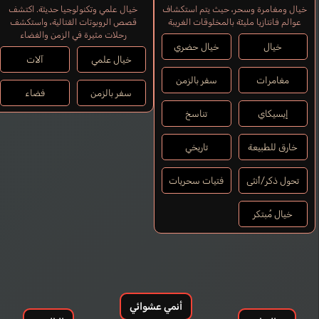
خيال ومغامرة وسحر، حيث يتم استكشاف
خيال علمي وتكنولوجيا حديثة. اكتشف
عوالم فانتازيا مليئة بالمخلوقات الغريبة
قصص الروبوتات القتالية، واستكشف
رحلات مثيرة في الزمن والفضاء
خيال
خيال حضري
خيال علمي
آلات
مغامرات
سفر بالزمن
سفر بالزمن
فضاء
إيسيكاي
تناسخ
خارق للطبيعة
تاريخي
تحول ذكر/أنثى
فتيات سحريات
خيال مُبتكر
أنمي عشوائي