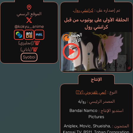
تم إصداره على :
كرانشي رول
.
الموقع الرسمي
الحلقة الأولى على يوتيوب من قبل
كرانشي رول
@kokyu_anime
(إنجليزي)
(ياباني)
Syoboi
الإنتاج
النوع :
أنمي تلفزيوني (TV)
المصدر الرئيسي :
رواية
استديو الإنتاج :
Bandai Namco
Pictures
المنتجون :
Aniplex, Movic, Shueisha,
Kansai TV, BS11, Tohan Corporation,