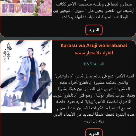
يعمل والدها في وظيفة منخفضة الأجر ككاتب
أرشيف في القصر، يتعين على “شوري” التوفيق بين
الوظائف الغريبة لتغطية نفقاتها.ثم، ذات...
المزيد
Karasu wa Aruji wo Erabanai
الغراب لا يختار سيده
النسبة: 6.9%
قصة الأنمي تقع في عالم بديل يُدعى “ياماوتشي“،
والذي تحكمه عشيرة “ياتاغارو“.أفراد هذه
العشيرة قادرون على التحول بين هيئة بشرية
وهيئة غراب.يُختار “يوكيا“، وهو فتى “ياتاغارو” غريب
الأطوار، لخدمة الأمير.“يوكيا” لديه قدرة خاصة
تسمح له بقراءة ذكريات الآخرين عند لمسهم.
Leonard Linda
هذه القدرة تجعله هدفًا للعديد من الأعداء الذين
إنجليزي
يرغبون في...
Han
المزيد