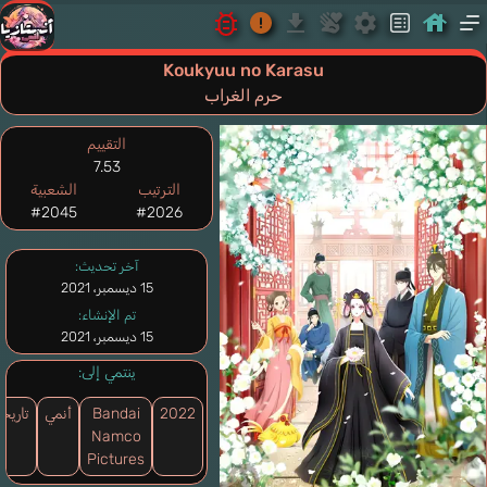
Koukyuu no Karasu
حرم الغراب
التقييم
7.53
الترتيب
الشعبية
#2045
#2026
آخر تحديث:
15 ديسمبر، 2021
تم الإنشاء:
15 ديسمبر، 2021
ينتمي إلى:
2022
Bandai
أنمي
تاريخ
Namco
Pictures