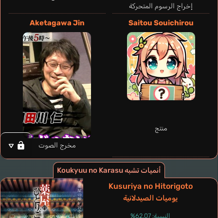
إخراج الرسوم المتحركة
Aketagawa Jin
Saitou Souichirou
منتج
مخرج الصوت
Young Stephanie
أنميات تشبه Koukyuu no Karasu
إنجليزي
Kusuriya no Hitorigoto
Ei Sei
يوميات الصيدلانية
Yashiro Taku
النسبة: 62.07%