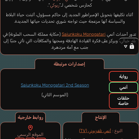
كحارس شخصي لـ”
ريوكي
“.
أثناء تكليفها بتحويل الإمبراطور الجديد إلى حاكم مسؤول، أثبتت حياة البلاط
والسياسة أنها مزعجة حيث تواجه شوري تحديات حياتها الجديدة.
تدور أحداث أنمي
Saiunkoku Monogatari
(حكاية مملكة السحب الملونة) في
بلد خيالي، ويركز على فكرة القيادة الهادفة ومحنها والمكافآت التي تأتي جنبًا إلى
جنب مع أمة مزدهرة.
إصدارات مرتبطة
رواية
Saiunkoku Monogatari 2nd Season
أنمي
(الموسم الثاني)
حلقات
خاصة
الإنتاج
روابط خارجية
النوع :
أنمي تلفزيوني (TV)
الموقع الرسمي