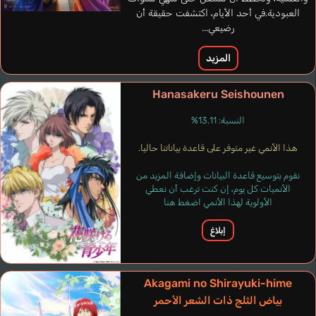
العبودية.في أحد الأيام، اكتشفت حقيقة أن
رضيعي...
Novak John
إنجليزي
المزيد
Heki Hakumei
Hanasakeru Seishounen
Kisaichi Atsushi
النسبة: 13.11%
هذا الأنمي غير متوفر على قاعدة بياناتنا حاليا.
نقوم بتوسيع قاعدة البيانات وإضافة المزيد من
الأنميات كل يوم، إن كنت ترغب أن نعطي
الأولوية لهذا الأنمي اضغط هنا
إبلاغ
Akagami no Shirayuki-hime
بياض الثلج ذات الشعر الأحمر