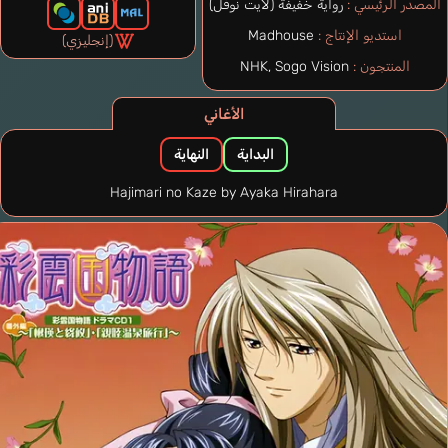
المصدر الرئيسي :
رواية خفيفة (لايت نوفل)
استديو الإنتاج :
Madhouse
(إنجليزي)
المنتجون :
NHK, Sogo Vision
الأغاني
البداية
النهاية
Hajimari no Kaze by Ayaka Hirahara