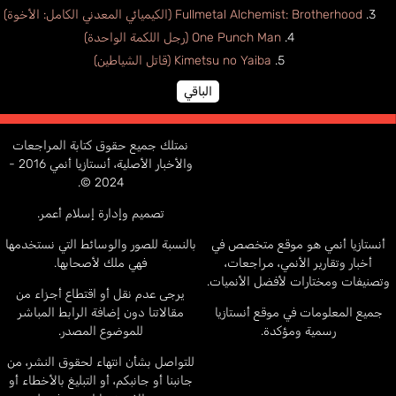
Fullmetal Alchemist: Brotherhood (الكيميائي المعدني الكامل: الأخوة)
One Punch Man (رجل اللكمة الواحدة)
Kimetsu no Yaiba (قاتل الشياطين)
الباقي
نمتلك جميع حقوق كتابة المراجعات
والأخبار الأصلية، أنستازيا أنمي 2016 -
2024 ©.
تصميم وإدارة إسلام أعمر.
أنستازيا أنمي هو موقع متخصص في
بالنسبة للصور والوسائط التي نستخدمها
أخبار وتقارير الأنمي، مراجعات،
فهي ملك لأصحابها.
وتصنيفات ومختارات لأفضل الأنميات.
يرجى عدم نقل أو اقتطاع أجزاء من
جميع المعلومات في موقع أنستازيا
مقالاتنا دون إضافة الرابط المباشر
رسمية ومؤكدة.
للموضوع المصدر.
للتواصل بشأن انتهاء لحقوق النشر، من
جانبنا أو جانبكم، أو التبليغ بالأخطاء أو