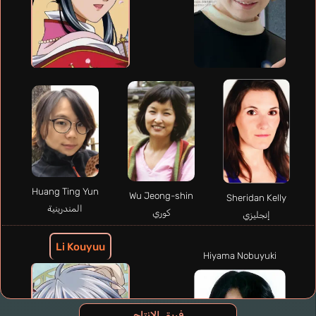
Huang Ting Yun
Wu Jeong-shin
Sheridan Kelly
المندرينية
كوري
إنجليزي
Li Kouyuu
Hiyama Nobuyuki
فريق الإنتاج