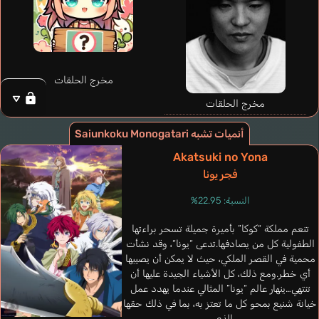
Shi Ryuuki
Seki Tomokazu
Okamura Akemi
مخرج الحلقات
مخرج الحلقات
أنميات تشبه Saiunkoku Monogatari
Akatsuki no Yona
فجر يونا
النسبة: 22.95%
تنعم مملكة “كوكا” بأميرة جميلة تسحر براءتها
الطفولية كل من يصادفها.تدعى “يونا“، وقد نشأت
محمية في القصر الملكي، حيث لا يمكن أن يصيبها
أي خطر.ومع ذلك، كل الأشياء الجيدة عليها أن
تنتهي…ينهار عالم “يونا” المثالي عندما يهدد عمل
Kim Il
Huang Ting Yun
Swaile Brad
خيانة شنيع بمحو كل ما تعتز به، بما في ذلك حقها
كوري
المندرينية
إنجليزي
الذي...