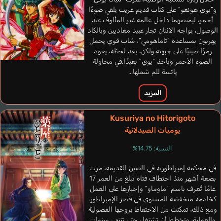
Lin Ku Chen
Francis Andrew
كوري
إنجليزي
و”يوي هونغو” على كتاب قديم غريب يلقي ضوءًا
إنجليزي
المندرينية
أحمر، ليمتصهما داخل عالمه غير المألوف.عند
الوصول، يواجه الاثنان تجار عبيد معاديين وبالكاد
Haku Raien
يهربون بمساعدة “تاماهومي“، شاب قوي يحمل
Kazuki Hiroto
رمزًا صينيًا على جبهته.ولكن، بعد لحظة، يعود
الضوء الأحمر ويأخذ “يوي” بعيدًا.في محاولة
يائسة للم شملها...
المزيد
Kusuriya no Hitorigoto
يوميات الصيدلانية
النسبة: 14.75%
في محكمة إمبراطورية في الصين القديمة، مرت
بضعة أشهر منذ اختطاف فتاة تبلغ من العمر 17
عامًا تُعرف باسم “ماوماو” وإجبارها على العمل
كخادمة منخفضة المستوى في قصر الإمبراطور.
ومع ذلك، تمكنت من الاحتفاظ بروحها الفضولية
والعملية، وتخطط أن تشتغل حتى تنتهي سنوات