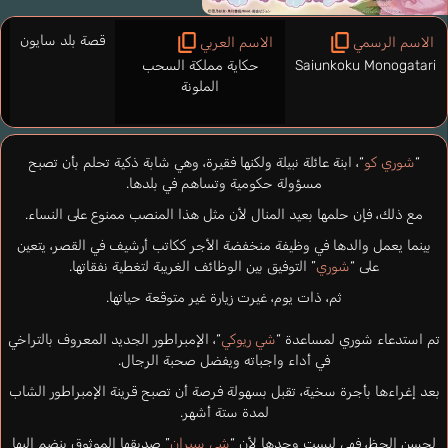
قصة بلد سايون
الاسم الرسمي
الاسم العربي
Saiunkoku Monogatari
حكاية مملكة السحب
الملونة
“
شوري كو
“، ابنة عائلة نبيلة ولكنها فقيرة، وهي شابة ذكية تحلم بأن تصبح
مسؤولة حكومية وتساهم في بلدها.
مع ذلك، فإن حلمها بعيد المنال لأن مثل هذا المنصب ممنوع على النساء.
بينما يعمل والدها في وظيفة منخفضة الأجر ككاتب أرشيف في القصر، يتعين
على “
شوري
” التوفيق بين الوظائف الغريبة لتغطية نفقاتها.
ثم، ذات يوم، غيرت زيارة غير متوقعة حياتها.
تم استدعاء شوري لمساعدة “
شي ريوكي
“، الإمبراطور الجديد المعروف بالتراخي
في أداء واجباته ويفضل صحبة الرجال.
بعد إغراءها بأجرة سخية، تقبل بسهولة فرصة أن تصبح قرينة الإمبراطور الشاب
لمدة ستة أشهر.
لحسن الحظ، فهي ليست وحدها لأن “
شي سيران
” صديقها الموثوق ينضم إليها