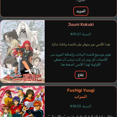
Shi Seiran
المزيد
Midorikawa Hikaru
Juuni Kokuki
النسبة: 19.67%
هذا الأنمي غير متوفر على قاعدة بياناتنا حاليا.
نقوم بتوسيع قاعدة البيانات وإضافة المزيد من
الأنميات كل يوم، إن كنت ترغب أن نعطي
الأولوية لهذا الأنمي اضغط هنا
إبلاغ
Fushigi Yuugi
السراب
النسبة: 18.03%
Kim Seung-jun
Wait Russell
خلال زيارة للمكتبة الوطنية، عثرت “مياكا يوكي”