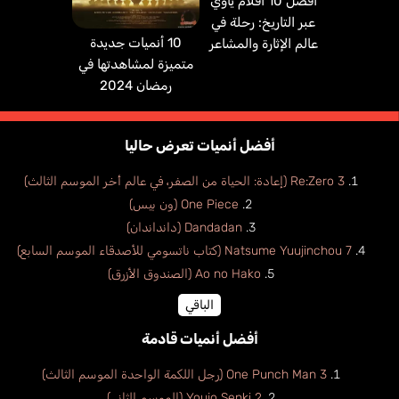
أفضل 10 أفلام ياوي
عبر التاريخ: رحلة في
10 أنميات جديدة
عالم الإثارة والمشاعر
متميزة لمشاهدتها في
رمضان 2024
أفضل أنميات تعرض حاليا
Re:Zero 3 (إعادة: الحياة من الصفر، في عالم أخر الموسم الثالث)
One Piece (ون بيس)
Dandadan (دانداندان)
Natsume Yuujinchou 7 (كتاب ناتسومي للأصدقاء الموسم السابع)
Ao no Hako (الصندوق الأزرق)
الباقي
أفضل أنميات قادمة
One Punch Man 3 (رجل اللكمة الواحدة الموسم الثالث)
Youjo Senki 2 (الموسم الثاني)