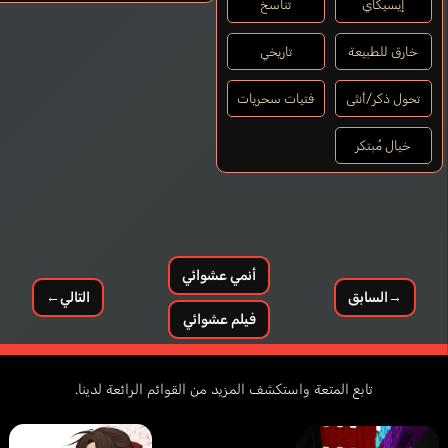
إيسيكاي
تناسخ
خارق للطبيعة
تاريخي
تحول ذكر/أنثى
فتيات سحريات
خيال مُبتكر
أنمي عشوائي
→
السابق
التالي
←
فيلم عشوائي
تابع المتعة واستكشف المزيد من القوائم الرائعة لدينا.