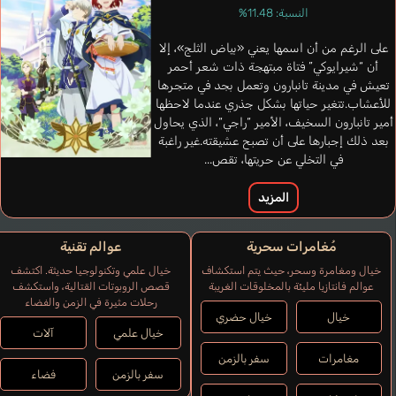
النسبة: 11.48%
Byeon Hyeon Wu
على الرغم من أن اسمها يعني «بياض الثلج»، إلا
Khouth Gabe
أن “شيرايوكي” فتاة مبتهجة ذات شعر أحمر
كوري
إنجليزي
تعيش في مدينة تانبارون وتعمل بجد في متجرها
للأعشاب.تتغير حياتها بشكل جذري عندما لاحظها
أمير تانبارون السخيف، الأمير “راجي“، الذي يحاول
بعد ذلك إجبارها على أن تصبح عشيقته.غير راغبة
في التخلي عن حريتها، تقص...
المزيد
مُغامرات سحرية
عوالم تقنية
خيال ومغامرة وسحر، حيث يتم استكشاف
خيال علمي وتكنولوجيا حديثة. اكتشف
عوالم فانتازيا مليئة بالمخلوقات الغريبة
قصص الروبوتات القتالية، واستكشف
رحلات مثيرة في الزمن والفضاء
خيال
خيال حضري
خيال علمي
آلات
مغامرات
سفر بالزمن
سفر بالزمن
فضاء