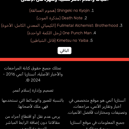
Shingeki no Kyojin (هجوم العمالقة)
Death Note (مذكرة الموت)
Fullmetal Alchemist: Brotherhood (الكيميائي المعدني الكامل: الأخوة)
One Punch Man (رجل اللكمة الواحدة)
Kimetsu no Yaiba (قاتل الشياطين)
الباقي
نمتلك جميع حقوق كتابة المراجعات
والأخبار الأصلية، أنستازيا أنمي 2016 -
2024 ©.
تصميم وإدارة إسلام أعمر.
أنستازيا أنمي هو موقع متخصص في
بالنسبة للصور والوسائط التي نستخدمها
أخبار وتقارير الأنمي، مراجعات،
فهي ملك لأصحابها.
وتصنيفات ومختارات لأفضل الأنميات.
يرجى عدم نقل أو اقتطاع أجزاء من
جميع المعلومات في موقع أنستازيا
مقالاتنا دون إضافة الرابط المباشر
رسمية ومؤكدة.
للموضوع المصدر.