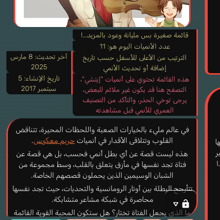
قائمة صغيرة بس مليانة وعود بالمزيد...!
عدد الأنميات اليوم هو: 11
آخر تحديث:
8 مارس
الترتيب من الأعلى للأسفل حسب تاريخ
2025
إضافة أو تحديث الأنمي
تاريخ الإنشاء:
5
هذه القائمة تحتوي على أنميات "إيتشي"،
سبتمبر 2017
التصفح هنا قد يكون غير ملائم للبعض،
يرجى توخي الحذر، والتأكد من التصنيف
العمري للأنمي قبل مشاهدته
في عالم مليء بالخيارات الصعبة واللحظات المحيرة، تتناقض
القلوب وتتلاقى الأقدار في أنميات
حريم معكوس
.
ا
ر
هذه ليست قصة عن أي بطل أنمي فحسب، بل هي قصة عن
!
فتاة تجد نفسها في مأزق يتعلق بالقلب، وسط مجموعة من
الشبان الوسيمين الذين يحملون قصصهم الخاصة.
تتأرجح البطلة بين أوتار الرومانسية والتحديات، حيث تجد نفسها
محاصرة في شبكة مشاعر متشابكة.
ما الذي يجعل الفتاة تختار؟ هل ستكون المحبة القوية القائمة