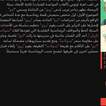
في لعب لعبة اوتومي (ألعاب المواعدة للفتيات) ثلاثية الأبعاد سيئة
البرمجة، يظهر ساحر غريب يُدعى “
” من الشاشة ويسمي “
”
ريري
أنزو
الموضوع الأول، أول شخص سيعيش قصة رومانسية مع عدة أشخاص ف
الواقع.بالرغم من اعتراضات “
” الحادة، يصادر “
” أشياءها المفضلة
أنزو
ريري
لإجبارها على التركيز على الحب.يقوم “
” بتنظيم سلسلة من الأحداث
ريري
السيئة الحظ والمواقف الرومانسية التقليدية التي تقودها للقاء “
تسوكاسا
“، أحد أكثر الفتيان جاذبية في مدرستها.ما زالت “
” غاضبة، وعاز
كازوكي
أنزو
على مقاومة سحر “
“. ومع تقديم سيناريوهات مضحكة تساعد
تسوكاسا
“
” على التأقلم مع طبيعة “
” اللطيفة، يقوم “
” بإلقاء فتيان
أنزو
تسوكاسا
ريري
جميلين آخرين في طريقها، ليصبح تجنب الرومانسية تقريبًا مستحيلاً.
202