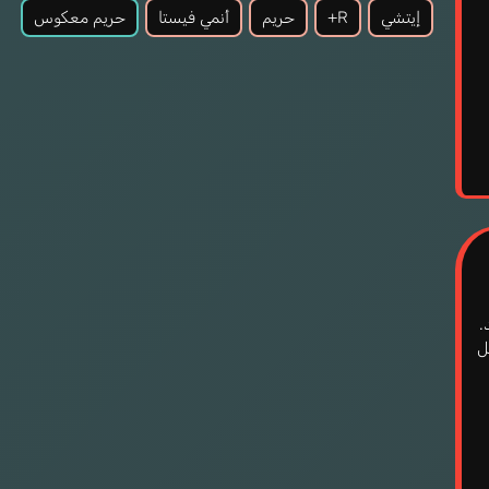
على الصداقة، أم الشغف الذي يشتعل بينها وبين أحد الشبان
حريم معكوس
أنمي فيستا
حريم
R+
إيتشي
الوسيمين؟
ابتعدي عن السياقات المألوفة واستعدِّي لمشاهدة تفاصيل
حياتها المعقدة واختياراتها الصعبة. انغمسي في جاذبية
القصص الشبابية الفريدة واستمتعي بالتفاصيل المثيرة لعلاقاتها
المتشابكة مع الشبان الذين يحاولون فهم قلبها المتردد.
وشبان وسيمين"
حريم معكوس
قائمة "فارس الأحلام: أنميات
تعدك برحلة ممتعة ومشوقة ستأخذك إلى عوالم لا تُنسى.
”
