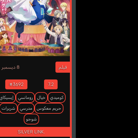
3
فيلم
8 ديسمبر
#3692
7.2
كوميدي
خيال
رومانسي
إيسيكاي
حريم معكوس
مدرسي
شريرات
شوجو
SILVER LINK.