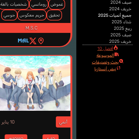
صيف 2024
غموض
رومانسي
شخصيات بالغة
خريف 2024
تحقيق
حريم معكوس
جوسي
جميع أنميات 2025
شتاء 2025
M.S.C
ربيع 2025
صيف 2025
خريف 2025
أفضل 10
الموسوعة
بحث وتصنيفات
نبض أنستازيا
5
أنمي
10 يناير