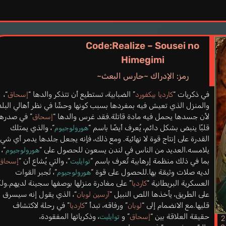
Code:Realize – Sousei no
Himegimi
رمز: الإدراك ~حارس البعث~
في ذكريات “
” الضبابية، تستطيع أن تتذكر والدها “
“،
كارديا بيكفورد
إسحاق
والمنزل الذي تعيش فيه بمفردها بسبب كونها وحشًا في نظر أهالي البلد
لأن جسدها يحمل فيه مادة قاتلة.فقد غرس والدها “
” في صدرها
إسحاق
قلبًا ينبض بشكل دائم، يُعرف أيضًا باسم “
“، والذي يمتلك
هورولوجيوم
القدرة على إنتاج قوة لا نهائية. ومع ذلك، فإنه يجعل جلدها يدمر أي شي
يلامسه.العديد من الناس في لندن يسعون للحصول على “
“،
هورولوجيوم
بما في ذلك منظمة إرهابية تُعرف باسم “
“، والتي يُشاع أن “
توايليت
إسحاق
لديه صلات وثيقة بها.للحصول على قوة “
“، تُجبر القوات
هورولوجيوم
العسكرية البريطانية “
” على مغادرة منزلها بوصفها سجينة لديهم.ول
كارديا
على الطريق، يأخذها اللص النبيل “
“، الذي يقول إنه سيسرق
آرسين لوبان
قلبها.مع الانضمام إلى “
” ورفاقه، تبدأ “
” في رحلة لاكتشاف
لوبان
كارديا
حقيقة العلاقة بين “
” و
، وذكرياتها المفقودة،
إسحاق
توايليت