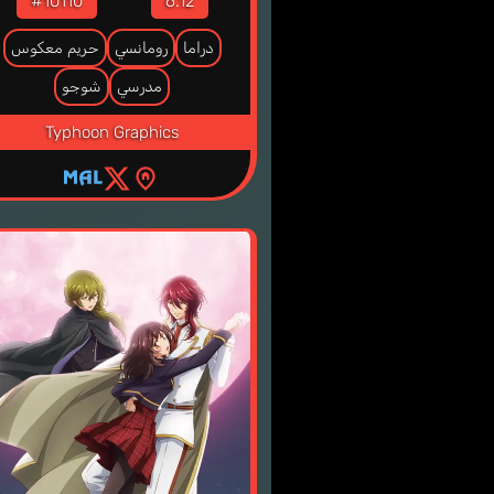
#10110
6.12
دراما
رومانسي
حريم معكوس
مدرسي
شوجو
Typhoon Graphics