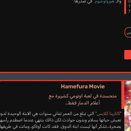
201
والـ”
” في صدرها.
هورولوجيوم
س
Hamefura Movie
متجسدة في لعبة اوتومي كشريرة مع
أعلام الدمار فقط…
“
كاتارينا كلايس
” التي تبلغ من العمر ثماني سنوات هي الابنة الوحيدة لدو
تعيش حياتها بسلام وبدون حوادث.لكن ذالك ينتهي عندما اصطدم رأسها
بصخرة…تتذكر أنها ليست ابنة الدوق. فقد كانت أوتاكو، وماتت في طريقها