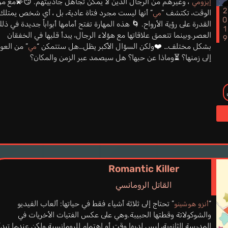
“، وغيرهم من الرجال الذين لا يمكن تجاهل جاذبيتهم. 😏💫مع مر
إيزومي
201
الوقت، تكتشف “
” أنها ليست مجرد فتاة عادية، بل ، أي شخص يمتلك
مي
القدرة على رؤية الأرواح. 🌀 هذه المهارة تفتح أمامها أبواباً جديدة في ذل
العصر.وبينما تتعمق علاقاتها مع هؤلاء الرجال، يبدأ قلبها في الخفقان
بشكل مختلف… ❤️ولكن السؤال الأكبر يظل…هل ستتمكن “
” من العو
مي
إلى زمنها؟ ⏳وماذا عن حبها؟ هل سيصمد عبر الزمن والمكان؟
Romantic Killer
القاتل الرومانسي
“
” تحتاج إلى ثلاثة أشياء فقط في حياتها: ألعاب الفيديو
أنزو هوشينو
والشوكولاتة وقطتها الحبيبة.وهي على عكس الفتيات الأخريات في
المدرسة الثانوية، ليس لديها وقت أو اهتمام للرومانسية.ولكن عندما تبدأ