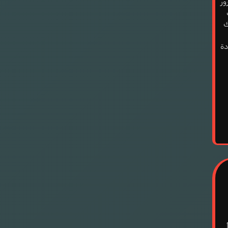
ور
ك
دة