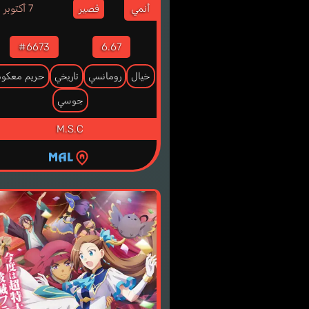
7
أنمي
7 أكتوبر
قصير
#6673
6.67
خيال
رومانسي
تاريخي
حريم معكو
جوسي
M.S.C