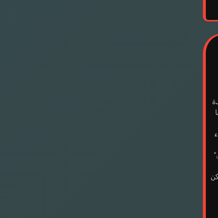
ة
ء
”
كن