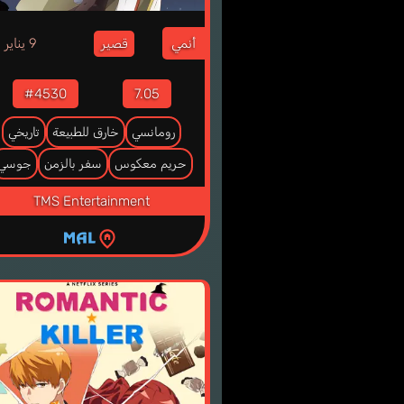
9
أنمي
9 يناير
قصير
#4530
7.05
رومانسي
خارق للطبيعة
تاريخي
حريم معكوس
سفر بالزمن
جوسي
TMS Entertainment