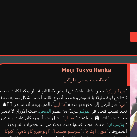
Meiji Tokyo Renka
أغنية حب ميجي طوكيو
 مجرد فتاة عادية في المدرسة الثانوية… أو هكذا كانت تعتقد.
“
مي أيزاوكي
✨في ليلة مليئة بالغموض، عندما أصبح القمر أحمر بشكل مخيف، تنقل
“، الذي يزعم أنه ساحر! 🧙‍♂️🎩
” عبر الزمن إلى حقبة بواسطة “
“
تشارلي
مي
، حيث الأرواح لا تعتبر
غريبة من عصر
تجد نفسها فجأة في
الميجي
طوكيو
“، تصل أخيراً إلى مكان غامض يدعى
مجرد خرافات. 👻بمساعدة “
تشارلي
“. هناك، تجد نفسها وسط نخبة من الشخصيات التاريخية
“
روكوميكان
“، “
“، “
“، “
المعروفة: “
كيوكا
أوتوجيرو كاواكامي
شونسو هيشيدا
موري أوغاي