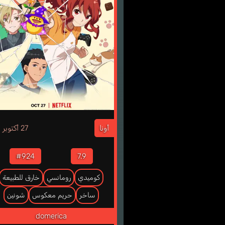
2
أونا
27 أكتوبر
#924
7.9
كوميدي
رومانسي
خارق للطبيعة
ساخر
حريم معكوس
شونين
domerica